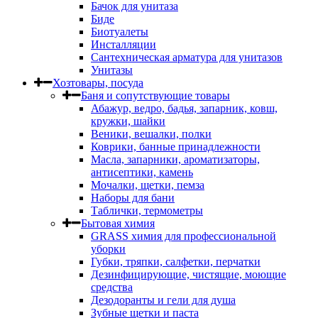
Бачок для унитаза
Биде
Биотуалеты
Инсталляции
Сантехническая арматура для унитазов
Унитазы
Хозтовары, посуда
Баня и сопутствующие товары
Абажур, ведро, бадья, запарник, ковш,
кружки, шайки
Веники, вешалки, полки
Коврики, банные принадлежности
Масла, запарники, ароматизаторы,
антисептики, камень
Мочалки, щетки, пемза
Наборы для бани
Таблички, термометры
Бытовая химия
GRASS химия для профессиональной
уборки
Губки, тряпки, салфетки, перчатки
Дезинфицирующие, чистящие, моющие
средства
Дезодоранты и гели для душа
Зубные щетки и паста