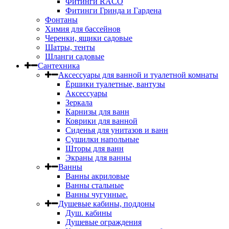
Фитинги RACO
Фитинги Гринда и Гардена
Фонтаны
Химия для бассейнов
Черенки, ящики садовые
Шатры, тенты
Шланги садовые
Сантехника
Аксессуары для ванной и туалетной комнаты
Ёршики туалетные, вантузы
Аксессуары
Зеркала
Карнизы для ванн
Коврики для ванной
Сиденья для унитазов и ванн
Сушилки напольные
Шторы для ванн
Экраны для ванны
Ванны
Ванны акриловые
Ванны стальные
Ванны чугунные.
Душевые кабины, поддоны
Душ. кабины
Душевые ограждения