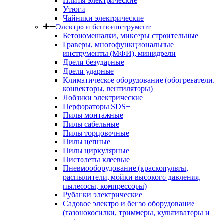
Плиты электрические
Утюги
Чайники электрические
Электро и бензоинструмент
Бетономешалки, миксеры строительные
Граверы, многофункциональные
инструменты (МФИ), минидрели
Дрели безударные
Дрели ударные
Климатическое оборудование (обогреватели,
конвекторы, вентиляторы)
Лобзики электрические
Перфораторы SDS+
Пилы монтажные
Пилы сабельные
Пилы торцовочные
Пилы цепные
Пилы циркулярные
Пистолеты клеевые
Пневмооборудование (краскопульты,
распылители, мойки высокого давления,
пылесосы, компрессоры)
Рубанки электрические
Садовое электро и бензо оборудование
(газонокосилки, триммеры, культиваторы и