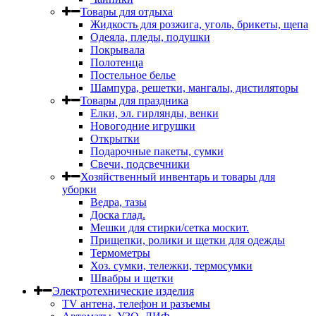
Товары для отдыха
Жидкость для розжига, уголь, брикеты, щепа
Одеяла, пледы, подушки
Покрывала
Полотенца
Постельное белье
Шампура, решетки, мангалы, дистиляторы
Товары для праздника
Елки, эл. гирлянды, венки
Новогодние игрушки
Открытки
Подарочные пакеты, сумки
Свечи, подсвечники
Хозяйственный инвентарь и товары для
уборки
Ведра, тазы
Доска глад.
Мешки для стирки/сетка москит.
Прищепки, ролики и щетки для одежды
Термометры
Хоз. сумки, тележки, термосумки
Швабры и щетки
Электротехнические изделия
TV aнтена, телефон и разъемы