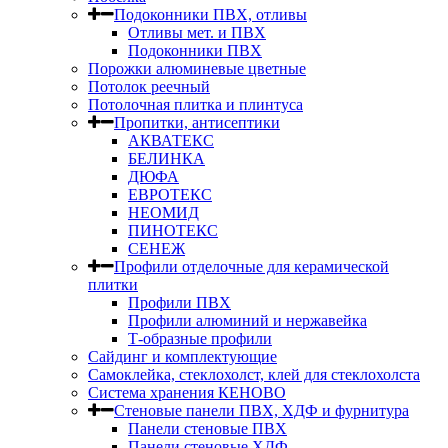
Подоконники ПВХ, отливы
Отливы мет. и ПВХ
Подоконники ПВХ
Порожки алюминевые цветные
Потолок реечный
Потолочная плитка и плинтуса
Пропитки, антисептики
АКВАТЕКС
БЕЛИНКА
ДЮФА
ЕВРОТЕКС
НЕОМИД
ПИНОТЕКС
СЕНЕЖ
Профили отделочные для керамической
плитки
Профили ПВХ
Профили алюминий и нержавейка
Т-образные профили
Сайдинг и комплектующие
Самоклейка, стеклохолст, клей для стеклохолста
Система хранения КЕНОВО
Стеновые панели ПВХ, ХДФ и фурнитура
Панели стеновые ПВХ
Панели стеновые ХДФ