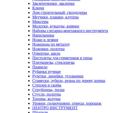
Заклепочники, заклепки
Ключи
Лом строительный, гвоздодеры
Метчики, плашки, клуппы
Миксеры
Молотки, кувалды, киянки
Наборы слесарно-монтажного инструмента
Напильники
Ножи и лезвия
Ножницы по металлу
Ножовки, полотна
Отвертки, шило
Пистолеты для герметиков и пены
Плиткорезы, стеклорезы
Правило
Рубанки ручные
Рулетки, линейки, угольники
Стамески, зубило, резцы по дереву, керны
Степлер и скобы
Струбцины, тиски
Стусло, полотна
Топоры, колуны
Уровни, гидроуровни, отвесы, порошок
ЦЕНТРО ИНСТРУМЕНТ
Шпателя