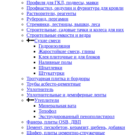
Профиля для ГКЛ, подвесы, маяки
Профнастил, ондулин и фурнитура для кровли
Растворители, реагенты
Рубероид, пергамин
Стремянки, лестницы, вышки, леса
Строительные, садовые тачки и колеса для них
Строительные емкости и ведра
Сухие смеси
Гидроизоляция
Жаростойкие смеси, глины
Клея плиточные и для блоков
Наливные полы
Шпатлевки
Штукатурки
Тротуарная плитка и бордюры
Трубы асбесто-цементные
Уплотнитель
Уплотнительные и демпферные ленты
Утеплители
Минеральная вата
Тепофол
Экструдированный пенополистирол
Фанера, плиты OSB, ДВП
Цемент, пескобетон, керамзит, щебень, добавки
Шифер, плиты цементно-стружечные