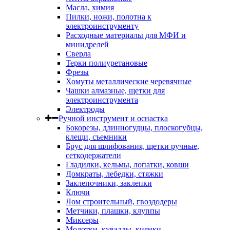
Масла, химия
Пилки, ножи, полотна к
электроинструменту
Расходные материалы для МФИ и
минидрелей
Сверла
Терки полиуретановые
Фрезы
Хомуты металлические черевячные
Чашки алмазные, щетки для
электроинструмента
Электроды
Ручной инструмент и оснастка
Бокорезы, длинногудцы, плоскогубцы,
клещи, съемники
Брус для шлифования, щетки ручные,
сеткодержатели
Гладилки, кельмы, лопатки, ковши
Домкраты, лебедки, стяжки
Заклепочники, заклепки
Ключи
Лом строительный, гвоздодеры
Метчики, плашки, клуппы
Миксеры
Молотки, кувалды, киянки