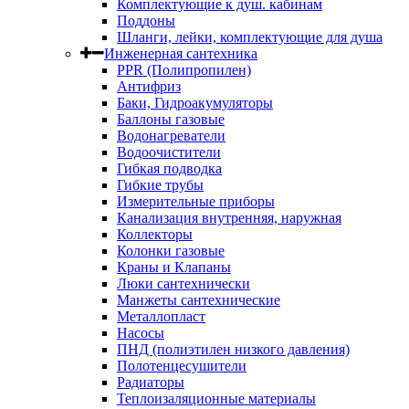
Комплектующие к душ. кабинам
Поддоны
Шланги, лейки, комплектующие для душа
Инженерная сантехника
PPR (Полипропилен)
Антифриз
Баки, Гидроакумуляторы
Баллоны газовые
Водонагреватели
Водоочистители
Гибкая подводка
Гибкие трубы
Измерительные приборы
Канализация внутренняя, наружная
Коллекторы
Колонки газовые
Краны и Клапаны
Люки сантехнически
Манжеты сантехнические
Металлопласт
Насосы
ПНД (полиэтилен низкого давления)
Полотенцесушители
Радиаторы
Теплоизаляционные материалы