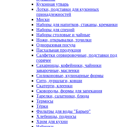
Кухонная утварь
Лотки, подставки для кухонных
принадлежностей
Миски
Наборы для напитков, стаканы, креманки
Наборы для специй
Наборы столовые и чайные
Ножи, открывалки, точилки
Одноразовая посуда
Пасхальная продукция
Салфетки сервировочные, подставки под
горячее
Сахарницы, кофейники, чайники
заварочные, масленки
Силиконовые, кулинарные формы
Сито, дуршлаги, ковши
Скатерти, клеенки
Сковороды, формы для запекания
Тарелки, салатники, блюда
Термосы
Тёрки
Фильтры для воды "Барьер"
Хлебницы, подносы
Хром для кухни
Чайники