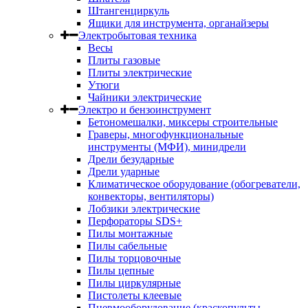
Штангенциркуль
Ящики для инструмента, органайзеры
Электробытовая техника
Весы
Плиты газовые
Плиты электрические
Утюги
Чайники электрические
Электро и бензоинструмент
Бетономешалки, миксеры строительные
Граверы, многофункциональные
инструменты (МФИ), минидрели
Дрели безударные
Дрели ударные
Климатическое оборудование (обогреватели,
конвекторы, вентиляторы)
Лобзики электрические
Перфораторы SDS+
Пилы монтажные
Пилы сабельные
Пилы торцовочные
Пилы цепные
Пилы циркулярные
Пистолеты клеевые
Пневмооборудование (краскопульты,