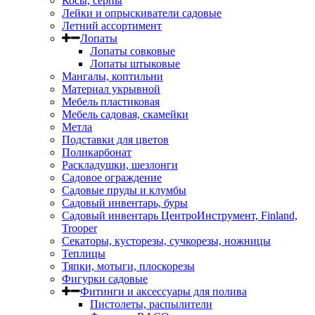
Косы, серпы
Лейки и опрыскиватели садовые
Летний ассортимент
Лопаты
Лопаты совковые
Лопаты штыковые
Мангалы, коптильни
Материал укрывной
Мебель пластиковая
Мебель садовая, скамейки
Метла
Подставки для цветов
Поликарбонат
Раскладушки, шезлонги
Садовое ограждение
Садовые пруды и клумбы
Садовый инвентарь, буры
Садовый инвентарь ЦентроИнструмент, Finland,
Trooper
Секаторы, кусторезы, сучкорезы, ножницы
Теплицы
Тяпки, мотыги, плоскорезы
Фигурки садовые
Фитинги и аксессуары для полива
Пистолеты, распылители