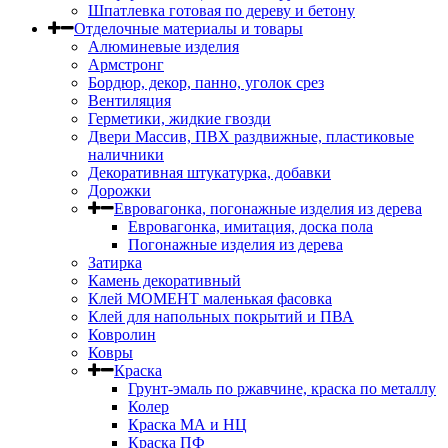
Шпатлевка готовая по дереву и бетону
Отделочные материалы и товары
Алюминевые изделия
Армстронг
Бордюр, декор, панно, уголок срез
Вентиляция
Герметики, жидкие гвозди
Двери Массив, ПВХ раздвижные, пластиковые
наличники
Декоративная штукатурка, добавки
Дорожки
Евровагонка, погонажные изделия из дерева
Евровагонка, имитация, доска пола
Погонажные изделия из дерева
Затирка
Камень декоративный
Клей МОМЕНТ маленькая фасовка
Клей для напольных покрытий и ПВА
Ковролин
Ковры
Краска
Грунт-эмаль по ржавчине, краска по металлу
Колер
Краска МА и НЦ
Краска ПФ