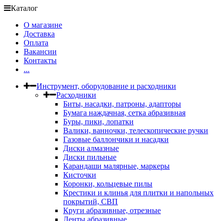
Каталог
О магазине
Доставка
Оплата
Вакансии
Контакты
...
Инструмент, оборудование и расходники
Расходники
Биты, насадки, патроны, адапторы
Бумага наждачная, сетка абразивная
Буры, пики, лопатки
Валики, ванночки, телескопические ручки
Газовые баллончики и насадки
Диски алмазные
Диски пильные
Карандаши малярные, маркеры
Кисточки
Коронки, кольцевые пилы
Крестики и клинья для плитки и напольных
покрытий, СВП
Круги абразивные, отрезные
Ленты абразивные