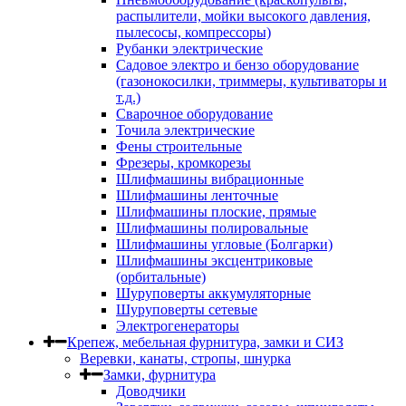
распылители, мойки высокого давления,
пылесосы, компрессоры)
Рубанки электрические
Садовое электро и бензо оборудование
(газонокосилки, триммеры, культиваторы и
т.д.)
Сварочное оборудование
Точила электрические
Фены строительные
Фрезеры, кромкорезы
Шлифмашины вибрационные
Шлифмашины ленточные
Шлифмашины плоские, прямые
Шлифмашины полировальные
Шлифмашины угловые (Болгарки)
Шлифмашины эксцентриковые
(орбитальные)
Шуруповерты аккумуляторные
Шуруповерты сетевые
Электрогенераторы
Крепеж, мебельная фурнитура, замки и СИЗ
Веревки, канаты, стропы, шнурка
Замки, фурнитура
Доводчики