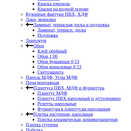
Краска аэрозоль
Краски на водной основе
Кухонные фартуки ПВХ, ХДФ
Лаки, морилки
Ламинат, террасная доска и подложка
Ламинат, террасн. доска
Подложка
Линолеум
Обои
Клей обойный
Обои 1,06
Обои бумажные 0,53
Обои виниловые 0,53
Светозащита
Панель МДФ, Углы МДФ
Пена монтажная
Плинтуса ПВХ, МДФ и фурнитура
Плинтус МДФ
Плинтус ПВХ напольный и д/столешниц
Розетты напольные
Фурнитура к плинтусам напольным
Плитка настенная, напольная
Плитка керамическая, керамогранитная
Плитка ступени
Побелка