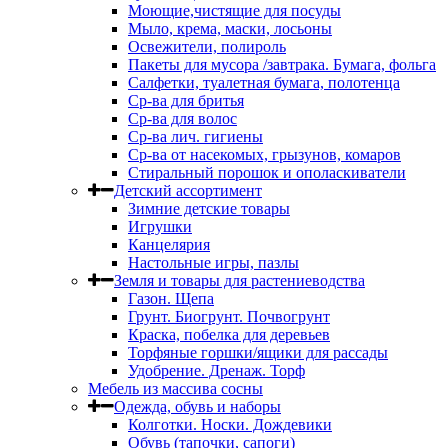
Моющие,чистящие для посуды
Мыло, крема, маски, лосьоны
Освежители, полироль
Пакеты для мусора /завтрака. Бумага, фольга
Салфетки, туалетная бумага, полотенца
Ср-ва для бритья
Ср-ва для волос
Ср-ва лич. гигиены
Ср-ва от насекомых, грызунов, комаров
Стиральный порошок и ополаскиватели
Детский ассортимент
Зимние детские товары
Игрушки
Канцелярия
Настольные игры, пазлы
Земля и товары для растениеводства
Газон. Щепа
Грунт. Биогрунт. Почвогрунт
Краска, побелка для деревьев
Торфяные горшки/ящики для рассады
Удобрение. Дренаж. Торф
Мебель из массива сосны
Одежда, обувь и наборы
Колготки. Носки. Дождевики
Обувь (тапочки, сапоги)