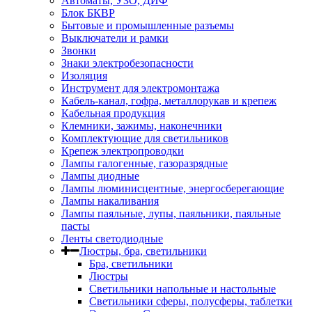
Автоматы, УЗО, ДИФ
Блок БКВР
Бытовые и промышленные разъемы
Выключатели и рамки
Звонки
Знаки электробезопасности
Изоляция
Инструмент для электромонтажа
Кабель-канал, гофра, металлорукав и крепеж
Кабельная продукция
Клемники, зажимы, наконечники
Комплектующие для светильников
Крепеж электропроводки
Лампы галогенные, газоразрядные
Лампы диодные
Лампы люминисцентные, энергосберегающие
Лампы накаливания
Лампы паяльные, лупы, паяльники, паяльные
пасты
Ленты светодиодные
Люстры, бра, светильники
Бра, светильники
Люстры
Светильники напольные и настольные
Светильники сферы, полусферы, таблетки