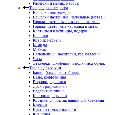
Расчески и маник. наборы
Товары для интерьера
Вешалки для одежды
Вешалки настенные, напольные (метал.)
Горшки цветочные и вазоны пластик.
Горшки цветочные керамика и метал
Картины и ключницы, подарки
Коврики
Коврик мерный
Комоды
Мебель
Пепельницы, зажигалки, газ. баллоны
Часы
Этажерки, шкафчики и полки под обувь.
Товары для кухни
Банки, боксы, контейнеры
Вазы, конфетницы
Воронки, сушилки
Доски разделочные
Изделия из глины
Кастрюли, крышки
Корзины для белья, ящики для хранения
Кружки
Крючки самоклеющиеся
Кувшины