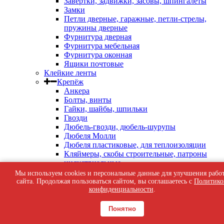
Завертки, задвижки, засовы, шпингалеты
Замки
Петли дверные, гаражные, петли-стрелы,
пружины дверные
Фурнитура дверная
Фурнитура мебельная
Фурнитура оконная
Ящики почтовые
Клейкие ленты
Крепёж
Анкера
Болты, винты
Гайки, шайбы, шпильки
Гвозди
Дюбель-гвозди, дюбель-шурупы
Дюбеля Молли
Дюбеля пластиковые, для теплоизоляции
Кляймеры, скобы строительные, патроны
индустриальные
Перфорированный крепеж
Мы используем cookies и персональные данные для улучшения рабо
Саморезы кровельные
сайта. Продолжая пользоваться сайтом, вы соглашаетесь с
Политико
Саморезы оконные, по бетону
конфиденциальности
.
Саморезы с пресс-шайбой
Саморезы черные
Понятно
Такелаж