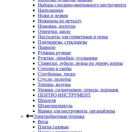
Наборы слесарно-монтажного инструмента
Напильники
Ножи и лезвия
Ножницы по металлу
Ножовки, полотна
Отвертки, шило
Пистолеты для герметиков и пены
Плиткорезы, стеклорезы
Правило
Рубанки ручные
Рулетки, линейки, угольники
Стамески, зубило, резцы по дереву, керны
Степлер и скобы
Струбцины, тиски
Стусло, полотна
Топоры, колуны
Уровни, гидроуровни, отвесы, порошок
ЦЕНТРО ИНСТРУМЕНТ
Шпателя
Штангенциркуль
Ящики для инструмента, органайзеры
Электробытовая техника
Весы
Плиты газовые