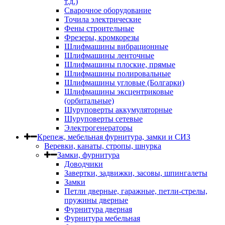
т.д.)
Сварочное оборудование
Точила электрические
Фены строительные
Фрезеры, кромкорезы
Шлифмашины вибрационные
Шлифмашины ленточные
Шлифмашины плоские, прямые
Шлифмашины полировальные
Шлифмашины угловые (Болгарки)
Шлифмашины эксцентриковые
(орбитальные)
Шуруповерты аккумуляторные
Шуруповерты сетевые
Электрогенераторы
Крепеж, мебельная фурнитура, замки и СИЗ
Веревки, канаты, стропы, шнурка
Замки, фурнитура
Доводчики
Завертки, задвижки, засовы, шпингалеты
Замки
Петли дверные, гаражные, петли-стрелы,
пружины дверные
Фурнитура дверная
Фурнитура мебельная