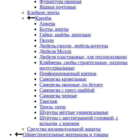
Фурнитура оконная
Ящики почтовые
Клейкие ленты
Крепёж
Анкера
Болты, винты
Гайки, шайбы, шпильки
Гвозди
Дюбель-гвозди, дюбель-шурупы
Дюбеля Молли
Дюбеля пластиковые, для теплоизоляции
Кляймеры, скобы строительные, патроны
индустриальные
Перфорированный крепеж
Саморезы кровельные
Саморезы оконные, по бетону
Саморезы с пресс-шайбой
Саморезы черные
Такелаж
Тросы, цепи
Шурупы жёлтые универсальные
Шурупы с шестигранной головкой, с
кольцом, с крюком
Средства индивидуальной защиты
Общестроительные материалы и товары