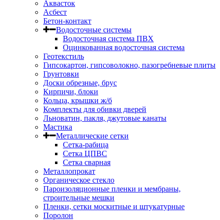
Аквасток
Асбест
Бетон-контакт
Водосточные системы
Водосточная система ПВХ
Оцинкованная водосточная система
Геотекстиль
Гипсокартон, гипсоволокно, пазогребневые плиты
Грунтовки
Доски обрезные, брус
Кирпичи, блоки
Кольца, крышки ж/б
Комплекты для обивки дверей
Льноватин, пакля, джутовые канаты
Мастика
Металлические сетки
Сетка-рабица
Сетка ЦПВС
Сетка сварная
Металлопрокат
Органическое стекло
Пароизоляционные пленки и мембраны,
строительные мешки
Пленки, сетки москитные и штукатурные
Поролон