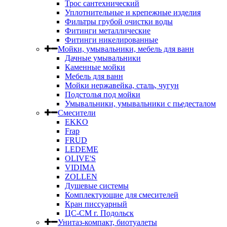
Трос сантехнический
Уплотнительные и крепежные изделия
Фильтры грубой очистки воды
Фитинги металлические
Фитинги никелированные
Мойки, умывальники, мебель для ванн
Дачные умывальники
Каменные мойки
Мебель для ванн
Мойки нержавейка, сталь, чугун
Подстолья под мойки
Умывальники, умывальники с пьедесталом
Смесители
EKKO
Frap
FRUD
LEDEME
OLIVE'S
VIDIMA
ZOLLEN
Душевые системы
Комплектующие для смесителей
Кран писсуарный
ЦС-СМ г. Подольск
Унитаз-компакт, биотуалеты