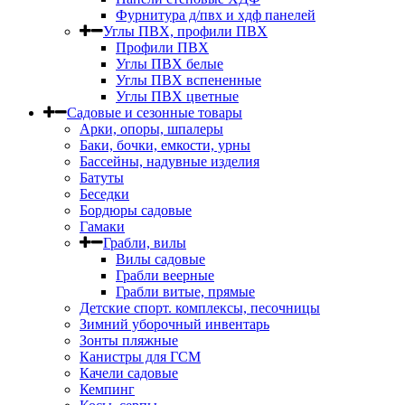
Фурнитура д/пвх и хдф панелей
Углы ПВХ, профили ПВХ
Профили ПВХ
Углы ПВХ белые
Углы ПВХ вспененные
Углы ПВХ цветные
Садовые и сезонные товары
Арки, опоры, шпалеры
Баки, бочки, емкости, урны
Бассейны, надувные изделия
Батуты
Беседки
Бордюры садовые
Гамаки
Грабли, вилы
Вилы садовые
Грабли веерные
Грабли витые, прямые
Детские спорт. комплексы, песочницы
Зимний уборочный инвентарь
Зонты пляжные
Канистры для ГСМ
Качели садовые
Кемпинг