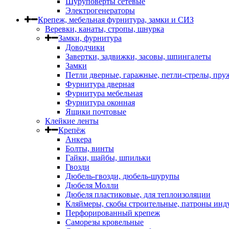
Шуруповерты сетевые
Электрогенераторы
Крепеж, мебельная фурнитура, замки и СИЗ
Веревки, канаты, стропы, шнурка
Замки, фурнитура
Доводчики
Завертки, задвижки, засовы, шпингалеты
Замки
Петли дверные, гаражные, петли-стрелы, пр
Фурнитура дверная
Фурнитура мебельная
Фурнитура оконная
Ящики почтовые
Клейкие ленты
Крепёж
Анкера
Болты, винты
Гайки, шайбы, шпильки
Гвозди
Дюбель-гвозди, дюбель-шурупы
Дюбеля Молли
Дюбеля пластиковые, для теплоизоляции
Кляймеры, скобы строительные, патроны инд
Перфорированный крепеж
Саморезы кровельные