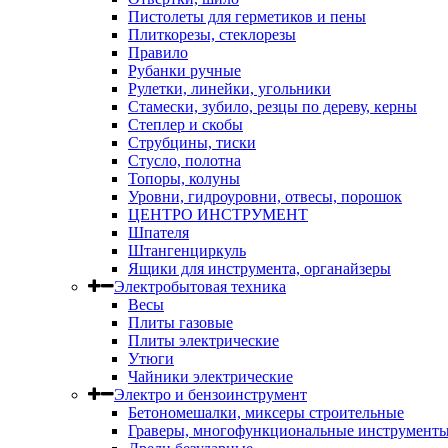
Пистолеты для герметиков и пены
Плиткорезы, стеклорезы
Правило
Рубанки ручные
Рулетки, линейки, угольники
Стамески, зубило, резцы по дереву, керны
Степлер и скобы
Струбцины, тиски
Стусло, полотна
Топоры, колуны
Уровни, гидроуровни, отвесы, порошок
ЦЕНТРО ИНСТРУМЕНТ
Шпателя
Штангенциркуль
Ящики для инструмента, органайзеры
Электробытовая техника
Весы
Плиты газовые
Плиты электрические
Утюги
Чайники электрические
Электро и бензоинструмент
Бетономешалки, миксеры строительные
Граверы, многофункциональные инструмент