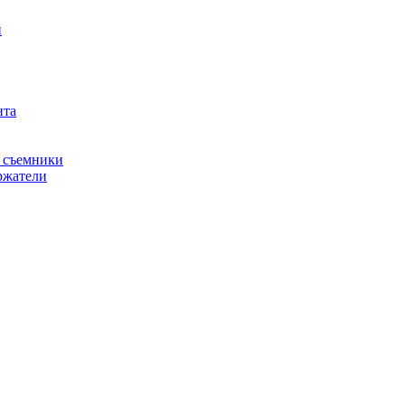
й
нта
, съемники
ржатели