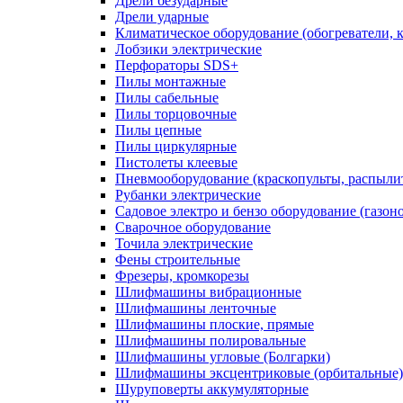
Дрели безударные
Дрели ударные
Климатическое оборудование (обогреватели, 
Лобзики электрические
Перфораторы SDS+
Пилы монтажные
Пилы сабельные
Пилы торцовочные
Пилы цепные
Пилы циркулярные
Пистолеты клеевые
Пневмооборудование (краскопульты, распылит
Рубанки электрические
Садовое электро и бензо оборудование (газоно
Сварочное оборудование
Точила электрические
Фены строительные
Фрезеры, кромкорезы
Шлифмашины вибрационные
Шлифмашины ленточные
Шлифмашины плоские, прямые
Шлифмашины полировальные
Шлифмашины угловые (Болгарки)
Шлифмашины эксцентриковые (орбитальные)
Шуруповерты аккумуляторные