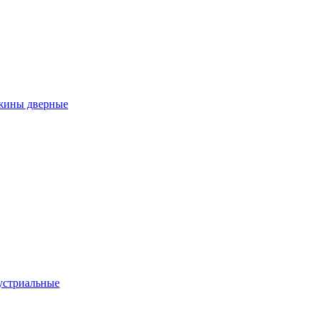
ужины дверные
устриальные