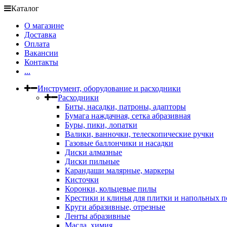
Каталог
О магазине
Доставка
Оплата
Вакансии
Контакты
...
Инструмент, оборудование и расходники
Расходники
Биты, насадки, патроны, адапторы
Бумага наждачная, сетка абразивная
Буры, пики, лопатки
Валики, ванночки, телескопические ручки
Газовые баллончики и насадки
Диски алмазные
Диски пильные
Карандаши малярные, маркеры
Кисточки
Коронки, кольцевые пилы
Крестики и клинья для плитки и напольных 
Круги абразивные, отрезные
Ленты абразивные
Масла, химия