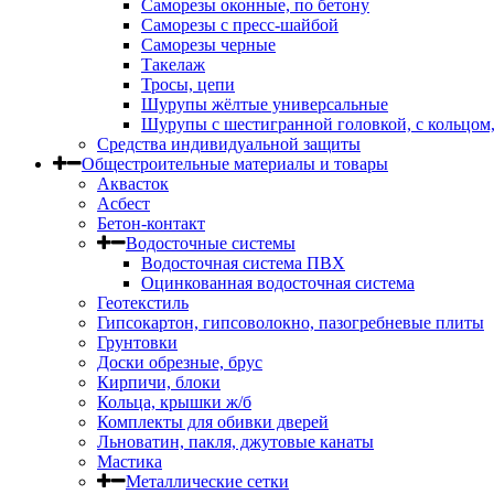
Саморезы оконные, по бетону
Саморезы с пресс-шайбой
Саморезы черные
Такелаж
Тросы, цепи
Шурупы жёлтые универсальные
Шурупы с шестигранной головкой, с кольцом
Средства индивидуальной защиты
Общестроительные материалы и товары
Аквасток
Асбест
Бетон-контакт
Водосточные системы
Водосточная система ПВХ
Оцинкованная водосточная система
Геотекстиль
Гипсокартон, гипсоволокно, пазогребневые плиты
Грунтовки
Доски обрезные, брус
Кирпичи, блоки
Кольца, крышки ж/б
Комплекты для обивки дверей
Льноватин, пакля, джутовые канаты
Мастика
Металлические сетки