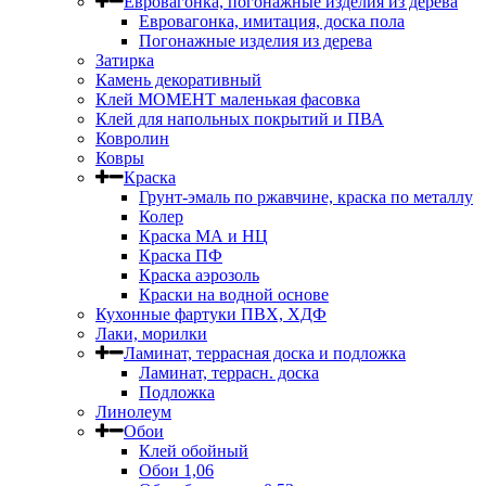
Евровагонка, погонажные изделия из дерева
Евровагонка, имитация, доска пола
Погонажные изделия из дерева
Затирка
Камень декоративный
Клей МОМЕНТ маленькая фасовка
Клей для напольных покрытий и ПВА
Ковролин
Ковры
Краска
Грунт-эмаль по ржавчине, краска по металлу
Колер
Краска МА и НЦ
Краска ПФ
Краска аэрозоль
Краски на водной основе
Кухонные фартуки ПВХ, ХДФ
Лаки, морилки
Ламинат, террасная доска и подложка
Ламинат, террасн. доска
Подложка
Линолеум
Обои
Клей обойный
Обои 1,06