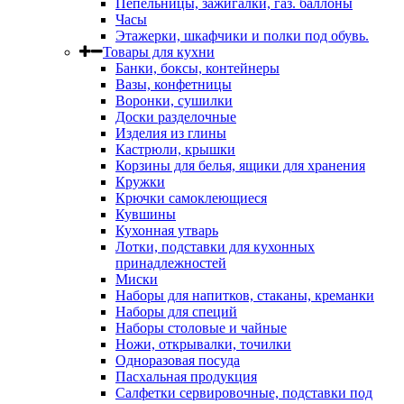
Пепельницы, зажигалки, газ. баллоны
Часы
Этажерки, шкафчики и полки под обувь.
Товары для кухни
Банки, боксы, контейнеры
Вазы, конфетницы
Воронки, сушилки
Доски разделочные
Изделия из глины
Кастрюли, крышки
Корзины для белья, ящики для хранения
Кружки
Крючки самоклеющиеся
Кувшины
Кухонная утварь
Лотки, подставки для кухонных
принадлежностей
Миски
Наборы для напитков, стаканы, креманки
Наборы для специй
Наборы столовые и чайные
Ножи, открывалки, точилки
Одноразовая посуда
Пасхальная продукция
Салфетки сервировочные, подставки под