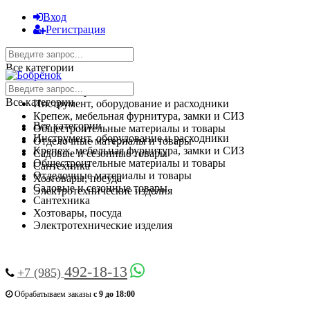
Вход
Регистрация
Все категории
Все категории
Все категории
Инструмент, оборудование и расходники
Крепеж, мебельная фурнитура, замки и СИЗ
Все категории
Общестроительные материалы и товары
Инструмент, оборудование и расходники
Отделочные материалы и товары
Крепеж, мебельная фурнитура, замки и СИЗ
Садовые и сезонные товары
Общестроительные материалы и товары
Сантехника
Отделочные материалы и товары
Хозтовары, посуда
Садовые и сезонные товары
Электротехнические изделия
Сантехника
Хозтовары, посуда
Найти
Электротехнические изделия
Найти
492-18-13
+7 (985)
Обрабатываем заказы
с 9 до 18:00