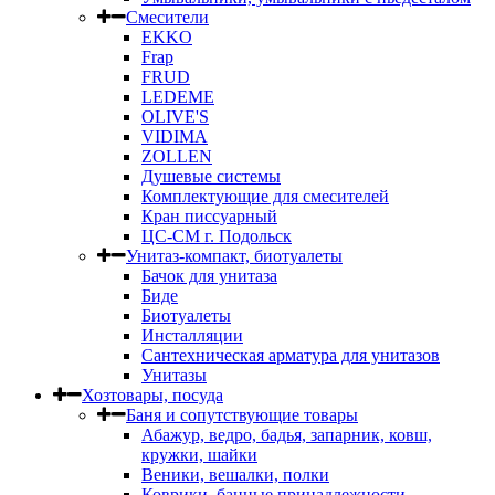
Смесители
EKKO
Frap
FRUD
LEDEME
OLIVE'S
VIDIMA
ZOLLEN
Душевые системы
Комплектующие для смесителей
Кран писсуарный
ЦС-СМ г. Подольск
Унитаз-компакт, биотуалеты
Бачок для унитаза
Биде
Биотуалеты
Инсталляции
Сантехническая арматура для унитазов
Унитазы
Хозтовары, посуда
Баня и сопутствующие товары
Абажур, ведро, бадья, запарник, ковш,
кружки, шайки
Веники, вешалки, полки
Коврики, банные принадлежности