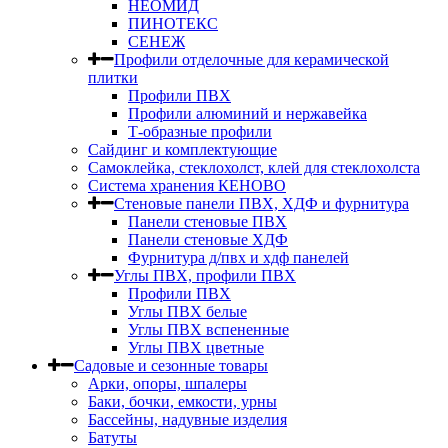
НЕОМИД
ПИНОТЕКС
СЕНЕЖ
Профили отделочные для керамической
плитки
Профили ПВХ
Профили алюминий и нержавейка
Т-образные профили
Сайдинг и комплектующие
Самоклейка, стеклохолст, клей для стеклохолста
Система хранения КЕНОВО
Стеновые панели ПВХ, ХДФ и фурнитура
Панели стеновые ПВХ
Панели стеновые ХДФ
Фурнитура д/пвх и хдф панелей
Углы ПВХ, профили ПВХ
Профили ПВХ
Углы ПВХ белые
Углы ПВХ вспененные
Углы ПВХ цветные
Садовые и сезонные товары
Арки, опоры, шпалеры
Баки, бочки, емкости, урны
Бассейны, надувные изделия
Батуты