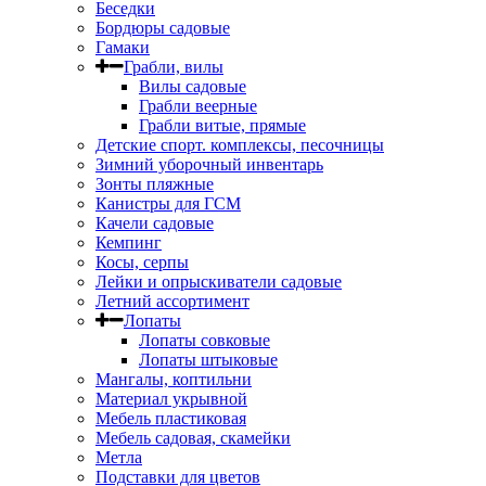
Беседки
Бордюры садовые
Гамаки
Грабли, вилы
Вилы садовые
Грабли веерные
Грабли витые, прямые
Детские спорт. комплексы, песочницы
Зимний уборочный инвентарь
Зонты пляжные
Канистры для ГСМ
Качели садовые
Кемпинг
Косы, серпы
Лейки и опрыскиватели садовые
Летний ассортимент
Лопаты
Лопаты совковые
Лопаты штыковые
Мангалы, коптильни
Материал укрывной
Мебель пластиковая
Мебель садовая, скамейки
Метла
Подставки для цветов