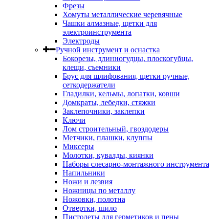
Фрезы
Хомуты металлические черевячные
Чашки алмазные, щетки для
электроинструмента
Электроды
Ручной инструмент и оснастка
Бокорезы, длинногудцы, плоскогубцы,
клещи, съемники
Брус для шлифования, щетки ручные,
сеткодержатели
Гладилки, кельмы, лопатки, ковши
Домкраты, лебедки, стяжки
Заклепочники, заклепки
Ключи
Лом строительный, гвоздодеры
Метчики, плашки, клуппы
Миксеры
Молотки, кувалды, киянки
Наборы слесарно-монтажного инструмента
Напильники
Ножи и лезвия
Ножницы по металлу
Ножовки, полотна
Отвертки, шило
Пистолеты для герметиков и пены