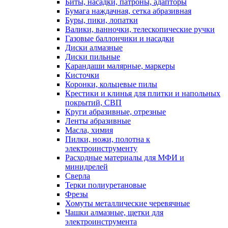
Биты, насадки, патроны, адапторы
Бумага наждачная, сетка абразивная
Буры, пики, лопатки
Валики, ванночки, телескопические ручки
Газовые баллончики и насадки
Диски алмазные
Диски пильные
Карандаши малярные, маркеры
Кисточки
Коронки, кольцевые пилы
Крестики и клинья для плитки и напольных
покрытий, СВП
Круги абразивные, отрезные
Ленты абразивные
Масла, химия
Пилки, ножи, полотна к
электроинструменту
Расходные материалы для МФИ и
минидрелей
Сверла
Терки полиуретановые
Фрезы
Хомуты металлические черевячные
Чашки алмазные, щетки для
электроинструмента