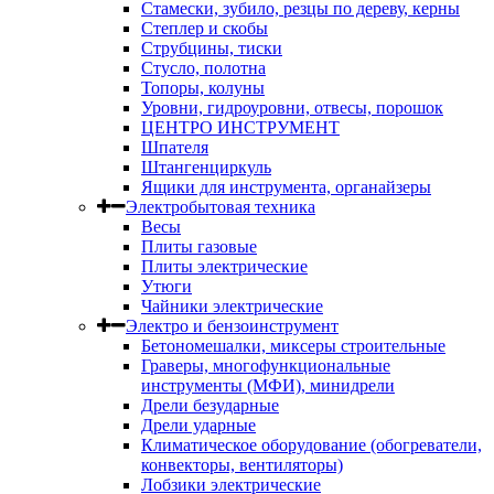
Стамески, зубило, резцы по дереву, керны
Степлер и скобы
Струбцины, тиски
Стусло, полотна
Топоры, колуны
Уровни, гидроуровни, отвесы, порошок
ЦЕНТРО ИНСТРУМЕНТ
Шпателя
Штангенциркуль
Ящики для инструмента, органайзеры
Электробытовая техника
Весы
Плиты газовые
Плиты электрические
Утюги
Чайники электрические
Электро и бензоинструмент
Бетономешалки, миксеры строительные
Граверы, многофункциональные
инструменты (МФИ), минидрели
Дрели безударные
Дрели ударные
Климатическое оборудование (обогреватели,
конвекторы, вентиляторы)
Лобзики электрические