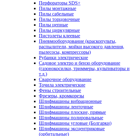
Перфораторы SDS+
Пилы монтажные
Пилы сабельные
Пилы торцовочные
Пилы цепные
Пилы циркулярные
Пистолеты клеевые
Пневмооборудование (краскопульты,
распылители, мойки высокого давления,
пылесосы, компрессоры)
Рубанки электрические
Садовое электро и бензо оборудование
(газонокосилки, триммеры, культиваторы и
т.д.)
Сварочное оборудование
Точила электрические
Фены строительные
Фрезеры, кромкорезы
Шлифмашины вибрационные
Шлифмашины ленточные
Шлифмашины плоские, прямые
Шлифмашины полировальные
Шлифмашины угловые (Болгарки)
Шлифмашины эксцентриковые
(орбитальные)