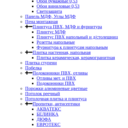
Обои бумажные 0,53
Обои виниловые 0,53
Светозащита
Панель МДФ, Углы МДФ
Пена монтажная
Плинтуса ПВХ, МДФ и фурнитура
Плинтус МДФ
Плинтус ПВХ напольный и д/столешниц
Розетты напольные
Фурнитура к плинтусам напольным
Плитка настенная, напольная
Плитка керамическая, керамогранитная
Плитка ступени
Побелка
Подоконники ПВХ, отливы
Отливы мет. и ПВХ
Подоконники ПВХ
Порожки алюминевые цветные
Потолок реечный
Потолочная плитка и плинтуса
Пропитки, антисептики
АКВАТЕКС
БЕЛИНКА
ДЮФА
ЕВРОТЕКС