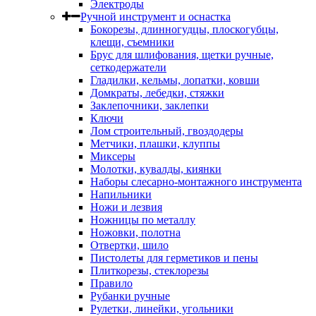
Электроды
Ручной инструмент и оснастка
Бокорезы, длинногудцы, плоскогубцы,
клещи, съемники
Брус для шлифования, щетки ручные,
сеткодержатели
Гладилки, кельмы, лопатки, ковши
Домкраты, лебедки, стяжки
Заклепочники, заклепки
Ключи
Лом строительный, гвоздодеры
Метчики, плашки, клуппы
Миксеры
Молотки, кувалды, киянки
Наборы слесарно-монтажного инструмента
Напильники
Ножи и лезвия
Ножницы по металлу
Ножовки, полотна
Отвертки, шило
Пистолеты для герметиков и пены
Плиткорезы, стеклорезы
Правило
Рубанки ручные
Рулетки, линейки, угольники