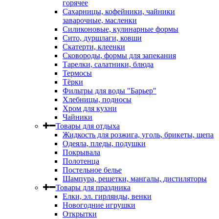
горячее
Сахарницы, кофейники, чайники
заварочные, масленки
Силиконовые, кулинарные формы
Сито, дуршлаги, ковши
Скатерти, клеенки
Сковороды, формы для запекания
Тарелки, салатники, блюда
Термосы
Тёрки
Фильтры для воды "Барьер"
Хлебницы, подносы
Хром для кухни
Чайники
Товары для отдыха
Жидкость для розжига, уголь, брикеты, щепа
Одеяла, пледы, подушки
Покрывала
Полотенца
Постельное белье
Шампура, решетки, мангалы, дистиляторы
Товары для праздника
Елки, эл. гирлянды, венки
Новогодние игрушки
Открытки