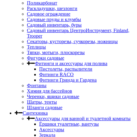
Поликарбонат
Раскладушки, шезлонги
Садовое ограждение
Садовые пруды и клумбы
Садовый инвентарь, буры
Садовый инвентарь ЦентроИнструмент, Finland,
Trooper
Секаторы, кусторезы, сучкорезы, ножницы
Теплицы
Тяпки, мотыги, плоскорезы
Фигурки садовые
Фитинги и аксессуары для полива
Пистолеты, распылители
Фитинги RACO
Фитинги Гринда и Гардена
Фонтаны
Химия для бассейнов
Черенки, ящики садовые
Шатры, тенты
Шланги садовые
Сантехника
Аксессуары для ванной и туалетной комнаты
Ёршики туалетные, вантузы
Аксессуары
Зеркала