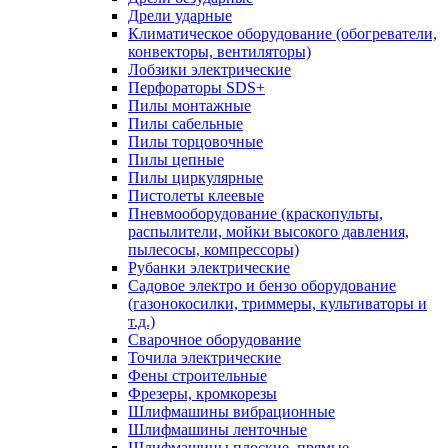
Дрели ударные
Климатическое оборудование (обогреватели,
конвекторы, вентиляторы)
Лобзики электрические
Перфораторы SDS+
Пилы монтажные
Пилы сабельные
Пилы торцовочные
Пилы цепные
Пилы циркулярные
Пистолеты клеевые
Пневмооборудование (краскопульты,
распылители, мойки высокого давления,
пылесосы, компрессоры)
Рубанки электрические
Садовое электро и бензо оборудование
(газонокосилки, триммеры, культиваторы и
т.д.)
Сварочное оборудование
Точила электрические
Фены строительные
Фрезеры, кромкорезы
Шлифмашины вибрационные
Шлифмашины ленточные
Шлифмашины плоские, прямые