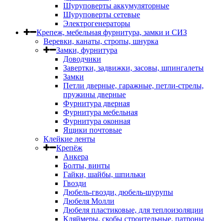
Шуруповерты аккумуляторные
Шуруповерты сетевые
Электрогенераторы
Крепеж, мебельная фурнитура, замки и СИЗ
Веревки, канаты, стропы, шнурка
Замки, фурнитура
Доводчики
Завертки, задвижки, засовы, шпингалеты
Замки
Петли дверные, гаражные, петли-стрелы,
пружины дверные
Фурнитура дверная
Фурнитура мебельная
Фурнитура оконная
Ящики почтовые
Клейкие ленты
Крепёж
Анкера
Болты, винты
Гайки, шайбы, шпильки
Гвозди
Дюбель-гвозди, дюбель-шурупы
Дюбеля Молли
Дюбеля пластиковые, для теплоизоляции
Кляймеры, скобы строительные, патроны