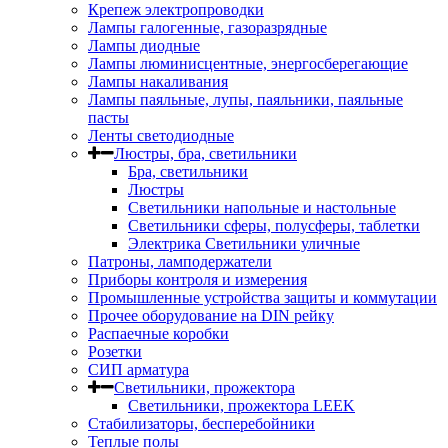
Крепеж электропроводки
Лампы галогенные, газоразрядные
Лампы диодные
Лампы люминисцентные, энергосберегающие
Лампы накаливания
Лампы паяльные, лупы, паяльники, паяльные
пасты
Ленты светодиодные
Люстры, бра, светильники
Бра, светильники
Люстры
Светильники напольные и настольные
Светильники сферы, полусферы, таблетки
Электрика Светильники уличные
Патроны, ламподержатели
Приборы контроля и измерения
Промышленные устройства защиты и коммутации
Прочее оборудование на DIN рейку
Распаечные коробки
Розетки
СИП арматура
Светильники, прожектора
Светильники, прожектора LEEK
Стабилизаторы, бесперебойники
Теплые полы