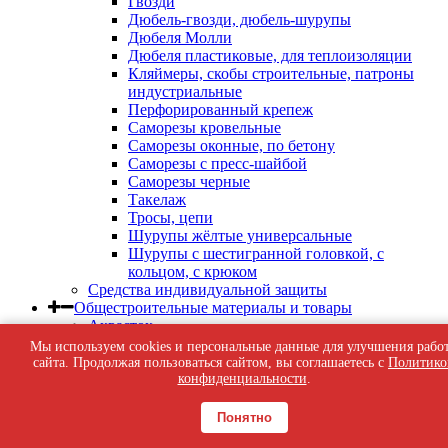
Гвозди
Дюбель-гвозди, дюбель-шурупы
Дюбеля Молли
Дюбеля пластиковые, для теплоизоляции
Кляймеры, скобы строительные, патроны
индустриальные
Перфорированный крепеж
Саморезы кровельные
Саморезы оконные, по бетону
Саморезы с пресс-шайбой
Саморезы черные
Такелаж
Тросы, цепи
Шурупы жёлтые универсальные
Шурупы с шестигранной головкой, с
кольцом, с крюком
Средства индивидуальной защиты
Общестроительные материалы и товары
Аквасток
Асбест
Мы используем cookies и персональные данные для улучшения рабо
Бетон-контакт
сайта. Продолжая пользоваться сайтом, вы соглашаетесь с
Политико
конфиденциальности
.
Водосточные системы
Водосточная система ПВХ
Оцинкованная водосточная система
Понятно
Геотекстиль