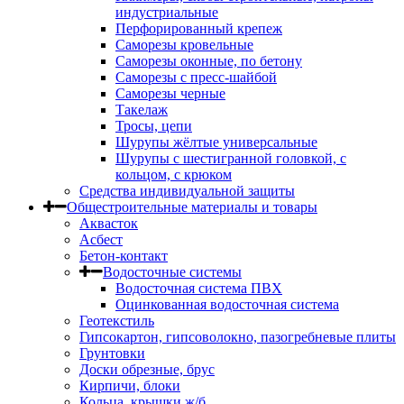
индустриальные
Перфорированный крепеж
Саморезы кровельные
Саморезы оконные, по бетону
Саморезы с пресс-шайбой
Саморезы черные
Такелаж
Тросы, цепи
Шурупы жёлтые универсальные
Шурупы с шестигранной головкой, с
кольцом, с крюком
Средства индивидуальной защиты
Общестроительные материалы и товары
Аквасток
Асбест
Бетон-контакт
Водосточные системы
Водосточная система ПВХ
Оцинкованная водосточная система
Геотекстиль
Гипсокартон, гипсоволокно, пазогребневые плиты
Грунтовки
Доски обрезные, брус
Кирпичи, блоки
Кольца, крышки ж/б