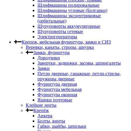
Шлифмашины полировальные
Шлифмашины угловые (Болгарки)
Шлифмашины эксцентриковые
(орбитальные)
Шуруповерты аккумуляторные
Шуруповерты сетевые
Электрогенераторы
Крепеж, мебельная фурнитура, замки и СИЗ
Веревки, канаты, стропы, шнурка
Замки, фурнитура
Доводчики
Завертки, задвижки, засовы, шпингалеты
Замки
Петли дверные, гаражные, петли-стрелы,
пружины дверные
Фурнитура дверная
Фурнитура мебельная
Фурнитура оконная
Ящики почтовые
Клейкие ленты
Крепёж
Анкера
Болты, винты
Гайки, шайбы, шпильки