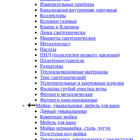
Измерительные приборы
Канализация внутренняя, наружная
Коллекторы
Колонки газовые
Краны и Клапаны
Люки сантехнически
Манжеты сантехнические
Металлопласт
Насосы
ПНД (полиэтилен низкого давления)
Полотенцесушители
Радиаторы
Теплоизаляционные материалы
Трос сантехнический
Уплотнительные и крепежные изделия
Фильтры грубой очистки воды
Фитинги металлические
Фитинги никелированные
Мойки, умывальники, мебель для ванн
Дачные умывальники
Каменные мойки
Мебель для ванн
Мойки нержавейка, сталь, чугун
Подстолья под мойки
Умывальники, умывальники с пьедесталом