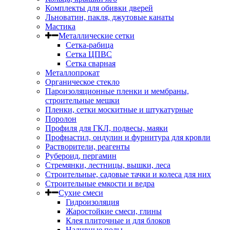
Комплекты для обивки дверей
Льноватин, пакля, джутовые канаты
Мастика
Металлические сетки
Сетка-рабица
Сетка ЦПВС
Сетка сварная
Металлопрокат
Органическое стекло
Пароизоляционные пленки и мембраны,
строительные мешки
Пленки, сетки москитные и штукатурные
Поролон
Профиля для ГКЛ, подвесы, маяки
Профнастил, ондулин и фурнитура для кровли
Растворители, реагенты
Рубероид, пергамин
Стремянки, лестницы, вышки, леса
Строительные, садовые тачки и колеса для них
Строительные емкости и ведра
Сухие смеси
Гидроизоляция
Жаростойкие смеси, глины
Клея плиточные и для блоков
Наливные полы