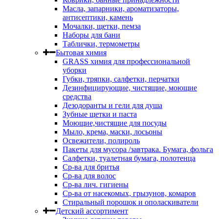
Масла, запарники, ароматизаторы,
антисептики, камень
Мочалки, щетки, пемза
Наборы для бани
Таблички, термометры
Бытовая химия
GRASS химия для профессиональной
уборки
Губки, тряпки, салфетки, перчатки
Дезинфицирующие, чистящие, моющие
средства
Дезодоранты и гели для душа
Зубные щетки и паста
Моющие,чистящие для посуды
Мыло, крема, маски, лосьоны
Освежители, полироль
Пакеты для мусора /завтрака. Бумага, фольга
Салфетки, туалетная бумага, полотенца
Ср-ва для бритья
Ср-ва для волос
Ср-ва лич. гигиены
Ср-ва от насекомых, грызунов, комаров
Стиральный порошок и ополаскиватели
Детский ассортимент