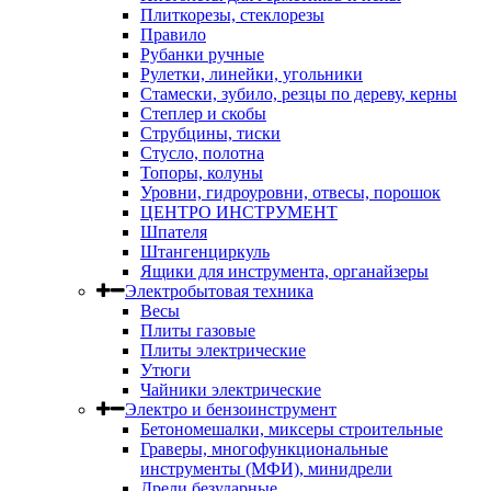
Плиткорезы, стеклорезы
Правило
Рубанки ручные
Рулетки, линейки, угольники
Стамески, зубило, резцы по дереву, керны
Степлер и скобы
Струбцины, тиски
Стусло, полотна
Топоры, колуны
Уровни, гидроуровни, отвесы, порошок
ЦЕНТРО ИНСТРУМЕНТ
Шпателя
Штангенциркуль
Ящики для инструмента, органайзеры
Электробытовая техника
Весы
Плиты газовые
Плиты электрические
Утюги
Чайники электрические
Электро и бензоинструмент
Бетономешалки, миксеры строительные
Граверы, многофункциональные
инструменты (МФИ), минидрели
Дрели безударные