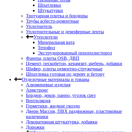
Шпатлевки
Штукатурки
Тротуарная плитка и бордюры
Трубы асбесто-цементные
Уплотнитель
Уплотнительные и демпферные ленты
Утеплители
Минеральная вата
Тепофол
Экструдированный пенополистирол
Фанера, плиты OSB, ДВП
Цемент, пескобетон, керамзит, щебень, добавки
Шифер, плиты цементно-стружечные
Шпатлевка готовая по дереву и бетону
Отделочные материалы и товары
Алюминевые изделия
Армстронг
Бордюр, декор, панно, уголок срез
Вентиляция
Герметики, жидкие гвозди
Двери Массив, ПВХ раздвижные, пластиковые
наличники
Декоративная штукатурка, добавки
Дорожки