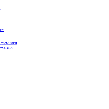
й
нта
, съемники
ржатели