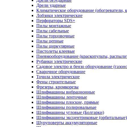
Дрели безударные
Дрели ударные
Климатическое оборудование (обогреватели, 
Лобзики электрические
Перфораторы SDS+
Пилы монтажные
Пилы сабельные
Пилы торцовочные
Пилы цепные
Пилы циркулярные
Пистолеты клеевые
Пневмооборудование (краскопульты, распылит
Рубанки электрические
Садовое электро и бензо оборудование (газоно
Сварочное оборудование
Точила электрические
Фены строительные
Фрезеры, кромкорезы
Шлифмашины вибрационные
Шлифмашины ленточные
Шлифмашины плоские, прямые
Шлифмашины полировальные
Шлифмашины угловые (Болгарки)
Шлифмашины эксцентриковые (орбитальные)
Шуруповерты аккумуляторные