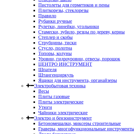
Пистолеты для герметиков и пены
Плиткорезы, стеклорезы
Правило
Рубанки ручные
Рулетки, линейки, угольники
Стамески, зубило, резцы по дереву, керны
Степлер и скобы
Струбцины, тиски
Стусло, полотна
Топоры, колуны
Уровни, гидроуровни, отвесы, порошок
ЦЕНТРО ИНСТРУМЕНТ
Шпателя
Штангенциркуль
Ящики для инструмента, органайзеры
Электробытовая техника
Весы
Плиты газовые
Плиты электрические
Утюги
Чайники электрические
Электро и бензоинструмент
Бетономешалки, миксеры строительные
Граверы, многофункциональные инструмент