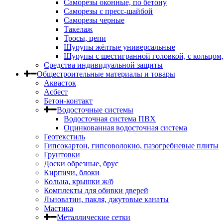
Саморезы оконные, по бетону
Саморезы с пресс-шайбой
Саморезы черные
Такелаж
Тросы, цепи
Шурупы жёлтые универсальные
Шурупы с шестигранной головкой, с кольцом
Средства индивидуальной защиты
Общестроительные материалы и товары
Аквасток
Асбест
Бетон-контакт
Водосточные системы
Водосточная система ПВХ
Оцинкованная водосточная система
Геотекстиль
Гипсокартон, гипсоволокно, пазогребневые плиты
Грунтовки
Доски обрезные, брус
Кирпичи, блоки
Кольца, крышки ж/б
Комплекты для обивки дверей
Льноватин, пакля, джутовые канаты
Мастика
Металлические сетки