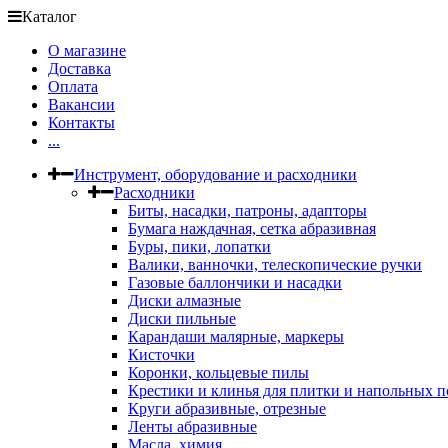
Каталог
О магазине
Доставка
Оплата
Вакансии
Контакты
...
Инструмент, оборудование и расходники
Расходники
Биты, насадки, патроны, адапторы
Бумага наждачная, сетка абразивная
Буры, пики, лопатки
Валики, ванночки, телескопические ручки
Газовые баллончики и насадки
Диски алмазные
Диски пильные
Карандаши малярные, маркеры
Кисточки
Коронки, кольцевые пилы
Крестики и клинья для плитки и напольных 
Круги абразивные, отрезные
Ленты абразивные
Масла, химия