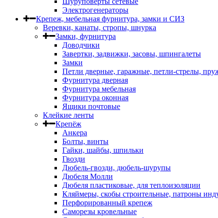
Шуруповерты сетевые
Электрогенераторы
Крепеж, мебельная фурнитура, замки и СИЗ
Веревки, канаты, стропы, шнурка
Замки, фурнитура
Доводчики
Завертки, задвижки, засовы, шпингалеты
Замки
Петли дверные, гаражные, петли-стрелы, пр
Фурнитура дверная
Фурнитура мебельная
Фурнитура оконная
Ящики почтовые
Клейкие ленты
Крепёж
Анкера
Болты, винты
Гайки, шайбы, шпильки
Гвозди
Дюбель-гвозди, дюбель-шурупы
Дюбеля Молли
Дюбеля пластиковые, для теплоизоляции
Кляймеры, скобы строительные, патроны инд
Перфорированный крепеж
Саморезы кровельные