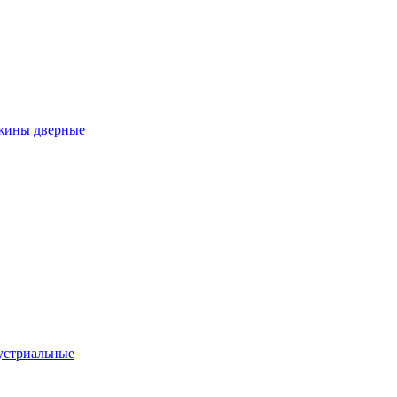
ужины дверные
устриальные