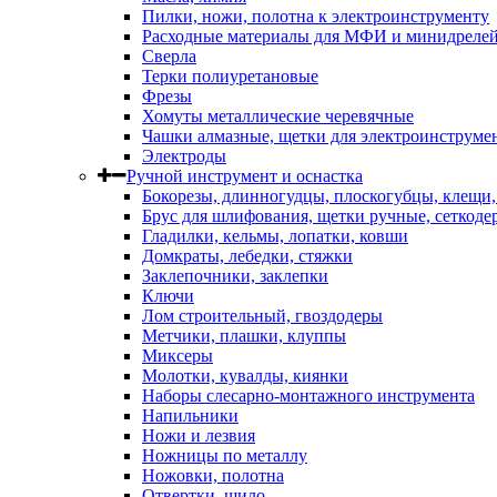
Пилки, ножи, полотна к электроинструменту
Расходные материалы для МФИ и минидреле
Сверла
Терки полиуретановые
Фрезы
Хомуты металлические черевячные
Чашки алмазные, щетки для электроинструме
Электроды
Ручной инструмент и оснастка
Бокорезы, длинногудцы, плоскогубцы, клещи
Брус для шлифования, щетки ручные, сеткоде
Гладилки, кельмы, лопатки, ковши
Домкраты, лебедки, стяжки
Заклепочники, заклепки
Ключи
Лом строительный, гвоздодеры
Метчики, плашки, клуппы
Миксеры
Молотки, кувалды, киянки
Наборы слесарно-монтажного инструмента
Напильники
Ножи и лезвия
Ножницы по металлу
Ножовки, полотна
Отвертки, шило