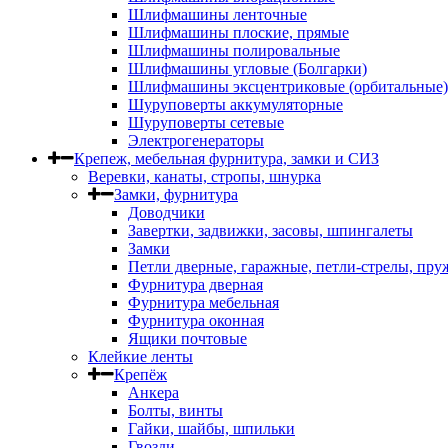
Шлифмашины ленточные
Шлифмашины плоские, прямые
Шлифмашины полировальные
Шлифмашины угловые (Болгарки)
Шлифмашины эксцентриковые (орбитальные)
Шуруповерты аккумуляторные
Шуруповерты сетевые
Электрогенераторы
Крепеж, мебельная фурнитура, замки и СИЗ
Веревки, канаты, стропы, шнурка
Замки, фурнитура
Доводчики
Завертки, задвижки, засовы, шпингалеты
Замки
Петли дверные, гаражные, петли-стрелы, пр
Фурнитура дверная
Фурнитура мебельная
Фурнитура оконная
Ящики почтовые
Клейкие ленты
Крепёж
Анкера
Болты, винты
Гайки, шайбы, шпильки
Гвозди