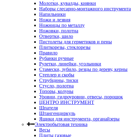
Молотки, кувалды, киянки
Наборы слесарно-монтажного инструмента
Напильники
Ножи и лезвия
Ножницы по металлу
Ножовки, полотна
Отвертки, шило
Пистолеты для герметиков и пены
Плиткорезы, стеклорезы
Правило
Рубанки ручные
Рулетки, линейки, угольники
Стамески, зубило, резцы по дереву, керны
Степлер и скобы
Струбцины, тиски
Стусло, полотна
Топоры, колуны
Уровни, гидроуровни, отвесы, порошок
ЦЕНТРО ИНСТРУМЕНТ
Шпателя
Штангенциркуль
Ящики для инструмента, органайзеры
Электробытовая техника
Весы
Плиты газовые