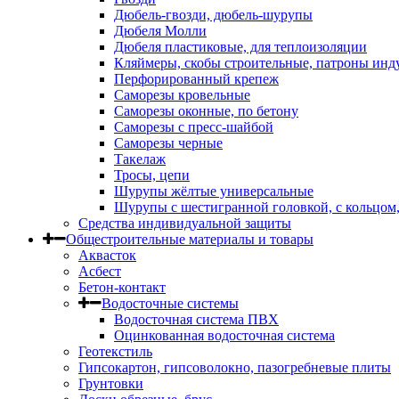
Дюбель-гвозди, дюбель-шурупы
Дюбеля Молли
Дюбеля пластиковые, для теплоизоляции
Кляймеры, скобы строительные, патроны инд
Перфорированный крепеж
Саморезы кровельные
Саморезы оконные, по бетону
Саморезы с пресс-шайбой
Саморезы черные
Такелаж
Тросы, цепи
Шурупы жёлтые универсальные
Шурупы с шестигранной головкой, с кольцом
Средства индивидуальной защиты
Общестроительные материалы и товары
Аквасток
Асбест
Бетон-контакт
Водосточные системы
Водосточная система ПВХ
Оцинкованная водосточная система
Геотекстиль
Гипсокартон, гипсоволокно, пазогребневые плиты
Грунтовки