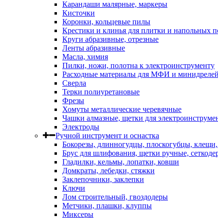
Карандаши малярные, маркеры
Кисточки
Коронки, кольцевые пилы
Крестики и клинья для плитки и напольных 
Круги абразивные, отрезные
Ленты абразивные
Масла, химия
Пилки, ножи, полотна к электроинструменту
Расходные материалы для МФИ и минидреле
Сверла
Терки полиуретановые
Фрезы
Хомуты металлические черевячные
Чашки алмазные, щетки для электроинструме
Электроды
Ручной инструмент и оснастка
Бокорезы, длинногудцы, плоскогубцы, клещи
Брус для шлифования, щетки ручные, сеткоде
Гладилки, кельмы, лопатки, ковши
Домкраты, лебедки, стяжки
Заклепочники, заклепки
Ключи
Лом строительный, гвоздодеры
Метчики, плашки, клуппы
Миксеры