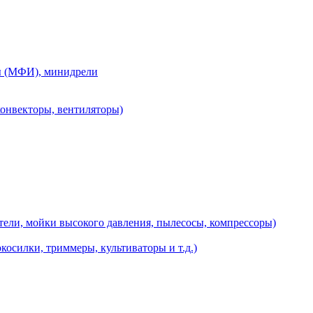
ы (МФИ), минидрели
конвекторы, вентиляторы)
ели, мойки высокого давления, пылесосы, компрессоры)
косилки, триммеры, культиваторы и т.д.)