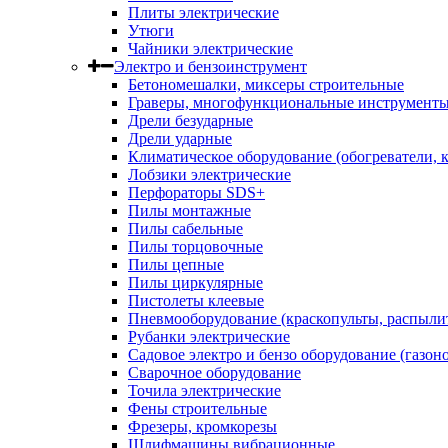
Плиты электрические
Утюги
Чайники электрические
Электро и бензоинструмент
Бетономешалки, миксеры строительные
Граверы, многофункциональные инструмент
Дрели безударные
Дрели ударные
Климатическое оборудование (обогреватели, 
Лобзики электрические
Перфораторы SDS+
Пилы монтажные
Пилы сабельные
Пилы торцовочные
Пилы цепные
Пилы циркулярные
Пистолеты клеевые
Пневмооборудование (краскопульты, распылит
Рубанки электрические
Садовое электро и бензо оборудование (газоно
Сварочное оборудование
Точила электрические
Фены строительные
Фрезеры, кромкорезы
Шлифмашины вибрационные