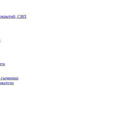
покрытий, СВП
й
нта
, съемники
ржатели