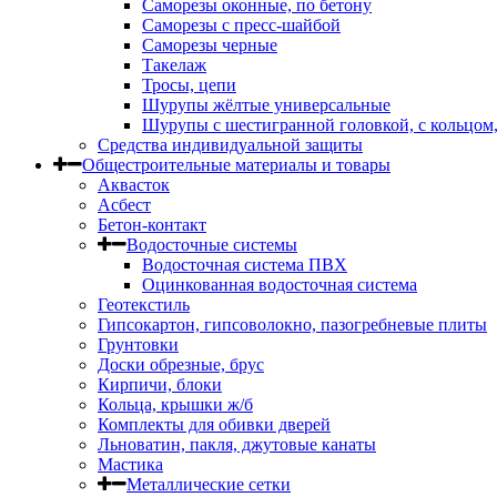
Саморезы оконные, по бетону
Саморезы с пресс-шайбой
Саморезы черные
Такелаж
Тросы, цепи
Шурупы жёлтые универсальные
Шурупы с шестигранной головкой, с кольцом
Средства индивидуальной защиты
Общестроительные материалы и товары
Аквасток
Асбест
Бетон-контакт
Водосточные системы
Водосточная система ПВХ
Оцинкованная водосточная система
Геотекстиль
Гипсокартон, гипсоволокно, пазогребневые плиты
Грунтовки
Доски обрезные, брус
Кирпичи, блоки
Кольца, крышки ж/б
Комплекты для обивки дверей
Льноватин, пакля, джутовые канаты
Мастика
Металлические сетки