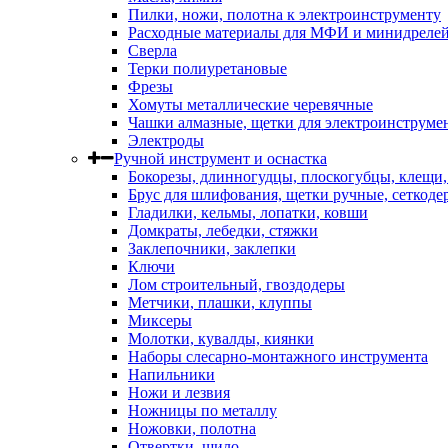
Пилки, ножи, полотна к электроинструменту
Расходные материалы для МФИ и минидреле
Сверла
Терки полиуретановые
Фрезы
Хомуты металлические черевячные
Чашки алмазные, щетки для электроинструме
Электроды
Ручной инструмент и оснастка
Бокорезы, длинногудцы, плоскогубцы, клещи
Брус для шлифования, щетки ручные, сеткоде
Гладилки, кельмы, лопатки, ковши
Домкраты, лебедки, стяжки
Заклепочники, заклепки
Ключи
Лом строительный, гвоздодеры
Метчики, плашки, клуппы
Миксеры
Молотки, кувалды, киянки
Наборы слесарно-монтажного инструмента
Напильники
Ножи и лезвия
Ножницы по металлу
Ножовки, полотна
Отвертки, шило