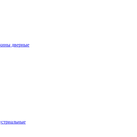
ужины дверные
устриальные