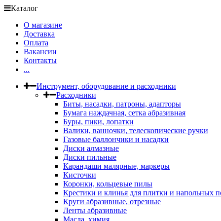
Каталог
О магазине
Доставка
Оплата
Вакансии
Контакты
...
Инструмент, оборудование и расходники
Расходники
Биты, насадки, патроны, адапторы
Бумага наждачная, сетка абразивная
Буры, пики, лопатки
Валики, ванночки, телескопические ручки
Газовые баллончики и насадки
Диски алмазные
Диски пильные
Карандаши малярные, маркеры
Кисточки
Коронки, кольцевые пилы
Крестики и клинья для плитки и напольных 
Круги абразивные, отрезные
Ленты абразивные
Масла, химия