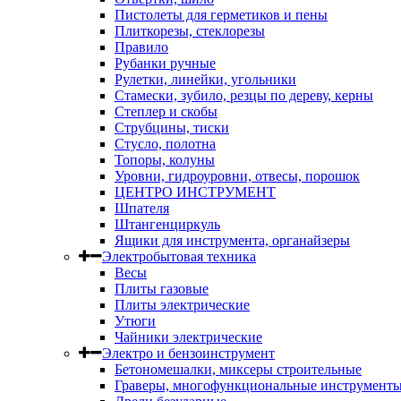
Пистолеты для герметиков и пены
Плиткорезы, стеклорезы
Правило
Рубанки ручные
Рулетки, линейки, угольники
Стамески, зубило, резцы по дереву, керны
Степлер и скобы
Струбцины, тиски
Стусло, полотна
Топоры, колуны
Уровни, гидроуровни, отвесы, порошок
ЦЕНТРО ИНСТРУМЕНТ
Шпателя
Штангенциркуль
Ящики для инструмента, органайзеры
Электробытовая техника
Весы
Плиты газовые
Плиты электрические
Утюги
Чайники электрические
Электро и бензоинструмент
Бетономешалки, миксеры строительные
Граверы, многофункциональные инструмент