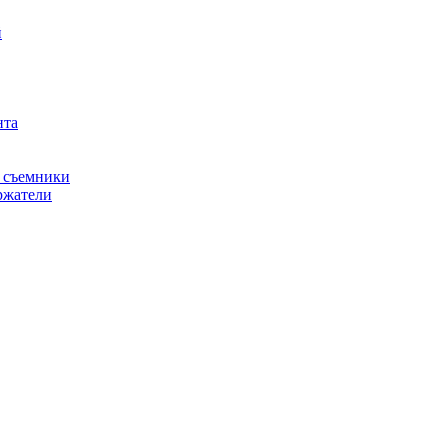
й
нта
, съемники
ржатели