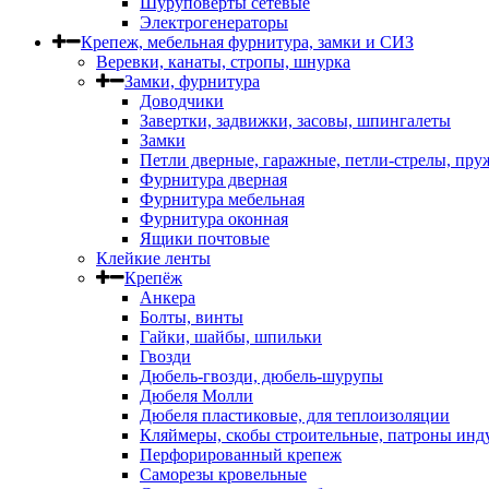
Шуруповерты сетевые
Электрогенераторы
Крепеж, мебельная фурнитура, замки и СИЗ
Веревки, канаты, стропы, шнурка
Замки, фурнитура
Доводчики
Завертки, задвижки, засовы, шпингалеты
Замки
Петли дверные, гаражные, петли-стрелы, пр
Фурнитура дверная
Фурнитура мебельная
Фурнитура оконная
Ящики почтовые
Клейкие ленты
Крепёж
Анкера
Болты, винты
Гайки, шайбы, шпильки
Гвозди
Дюбель-гвозди, дюбель-шурупы
Дюбеля Молли
Дюбеля пластиковые, для теплоизоляции
Кляймеры, скобы строительные, патроны инд
Перфорированный крепеж
Саморезы кровельные