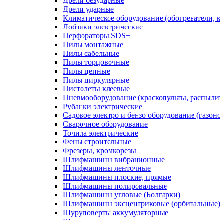
Дрели безударные
Дрели ударные
Климатическое оборудование (обогреватели, 
Лобзики электрические
Перфораторы SDS+
Пилы монтажные
Пилы сабельные
Пилы торцовочные
Пилы цепные
Пилы циркулярные
Пистолеты клеевые
Пневмооборудование (краскопульты, распылит
Рубанки электрические
Садовое электро и бензо оборудование (газоно
Сварочное оборудование
Точила электрические
Фены строительные
Фрезеры, кромкорезы
Шлифмашины вибрационные
Шлифмашины ленточные
Шлифмашины плоские, прямые
Шлифмашины полировальные
Шлифмашины угловые (Болгарки)
Шлифмашины эксцентриковые (орбитальные)
Шуруповерты аккумуляторные