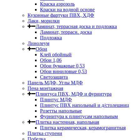
Краска аэрозоль
Краски на водной основе
Кухонные фартуки ПВХ, ХДФ
Лаки, морилки
Ламинат, террасная доска и подложка
Ламинат, террасн. доска
Подложка
Линолеум
Обои
Клей обойный
Обои 1,06
Обои бумажные 0,53
Обои виниловые 0,53
Светозащита
Панель МДФ, Углы МДФ
Пена монтажная
Плинтуса ПВХ, МДФ и фурнитура
Плинтус МДФ
Плинтус ПВХ напольный и д/столешниц
Розетты напольные
Фурнитура к плинтусам напольным
Плитка настенная, напольная
Плитка керамическая, керамогранитная
Плитка ступени
Побелка