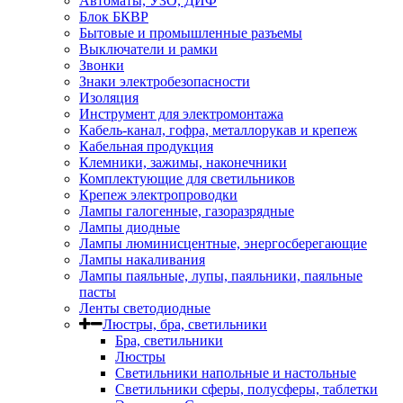
Автоматы, УЗО, ДИФ
Блок БКВР
Бытовые и промышленные разъемы
Выключатели и рамки
Звонки
Знаки электробезопасности
Изоляция
Инструмент для электромонтажа
Кабель-канал, гофра, металлорукав и крепеж
Кабельная продукция
Клемники, зажимы, наконечники
Комплектующие для светильников
Крепеж электропроводки
Лампы галогенные, газоразрядные
Лампы диодные
Лампы люминисцентные, энергосберегающие
Лампы накаливания
Лампы паяльные, лупы, паяльники, паяльные
пасты
Ленты светодиодные
Люстры, бра, светильники
Бра, светильники
Люстры
Светильники напольные и настольные
Светильники сферы, полусферы, таблетки