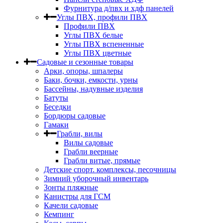
Фурнитура д/пвх и хдф панелей
Углы ПВХ, профили ПВХ
Профили ПВХ
Углы ПВХ белые
Углы ПВХ вспененные
Углы ПВХ цветные
Садовые и сезонные товары
Арки, опоры, шпалеры
Баки, бочки, емкости, урны
Бассейны, надувные изделия
Батуты
Беседки
Бордюры садовые
Гамаки
Грабли, вилы
Вилы садовые
Грабли веерные
Грабли витые, прямые
Детские спорт. комплексы, песочницы
Зимний уборочный инвентарь
Зонты пляжные
Канистры для ГСМ
Качели садовые
Кемпинг