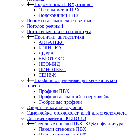
Подоконники ПВХ, отливы
Отливы мет. и ПВХ
Подоконники ПВХ
Порожки алюминевые цветные
Потолок реечный
Потолочная плитка и плинтуса
Пропитки, антисептики
АКВАТЕКС
БЕЛИНКА
ДЮФА
ЕВРОТЕКС
НЕОМИД
ПИНОТЕКС
СЕНЕЖ
Профили отделочные для керамической
плитки
Профили ПВХ
Профили алюминий и нержавейка
Т-образные профили
Сайдинг и комплектующие
Самоклейка, стеклохолст, клей для стеклохолста
Система хранения КЕНОВО
Стеновые панели ПВХ, ХДФ и фурнитура
Панели стеновые ПВХ
Панели стеновые ХДФ