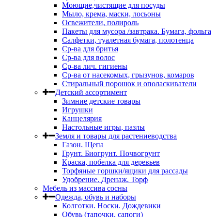
Моющие,чистящие для посуды
Мыло, крема, маски, лосьоны
Освежители, полироль
Пакеты для мусора /завтрака. Бумага, фольга
Салфетки, туалетная бумага, полотенца
Ср-ва для бритья
Ср-ва для волос
Ср-ва лич. гигиены
Ср-ва от насекомых, грызунов, комаров
Стиральный порошок и ополаскиватели
Детский ассортимент
Зимние детские товары
Игрушки
Канцелярия
Настольные игры, пазлы
Земля и товары для растениеводства
Газон. Щепа
Грунт. Биогрунт. Почвогрунт
Краска, побелка для деревьев
Торфяные горшки/ящики для рассады
Удобрение. Дренаж. Торф
Мебель из массива сосны
Одежда, обувь и наборы
Колготки. Носки. Дождевики
Обувь (тапочки, сапоги)