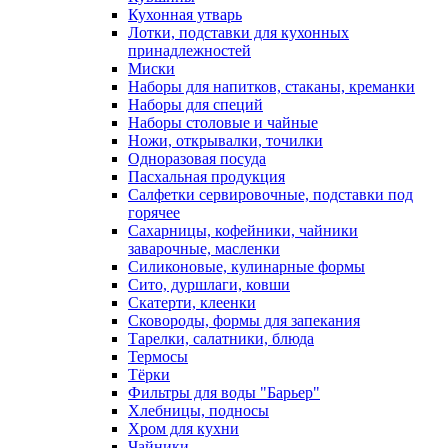
Кухонная утварь
Лотки, подставки для кухонных
принадлежностей
Миски
Наборы для напитков, стаканы, креманки
Наборы для специй
Наборы столовые и чайные
Ножи, открывалки, точилки
Одноразовая посуда
Пасхальная продукция
Салфетки сервировочные, подставки под
горячее
Сахарницы, кофейники, чайники
заварочные, масленки
Силиконовые, кулинарные формы
Сито, дуршлаги, ковши
Скатерти, клеенки
Сковороды, формы для запекания
Тарелки, салатники, блюда
Термосы
Тёрки
Фильтры для воды "Барьер"
Хлебницы, подносы
Хром для кухни
Чайники