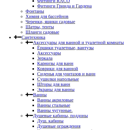
Фитинги RACO
Фитинги Гринда и Гардена
Фонтаны
Химия для бассейнов
Черенки, ящики садовые
Шатры, тенты
Шланги садовые
Сантехника
Аксессуары для ванной и туалетной комнаты
Ёршики туалетные, вантузы
Аксессуары
Зеркала
Карнизы для ванн
Коврики для ванной
Сиденья для унитазов и ванн
Сушилки напольные
Шторы для ванн
Экраны для ванны
Ванны
Ванны акриловые
Ванны стальные
Ванны чугунные.
Душевые кабины, поддоны
Душ. кабины
Душевые ограждения