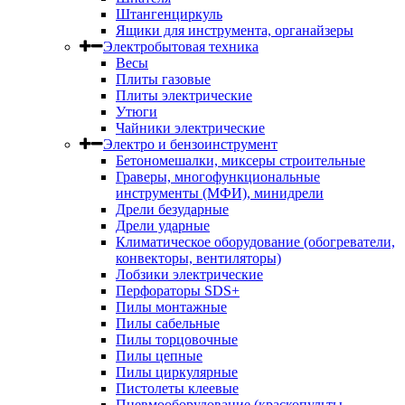
Штангенциркуль
Ящики для инструмента, органайзеры
Электробытовая техника
Весы
Плиты газовые
Плиты электрические
Утюги
Чайники электрические
Электро и бензоинструмент
Бетономешалки, миксеры строительные
Граверы, многофункциональные
инструменты (МФИ), минидрели
Дрели безударные
Дрели ударные
Климатическое оборудование (обогреватели,
конвекторы, вентиляторы)
Лобзики электрические
Перфораторы SDS+
Пилы монтажные
Пилы сабельные
Пилы торцовочные
Пилы цепные
Пилы циркулярные
Пистолеты клеевые
Пневмооборудование (краскопульты,