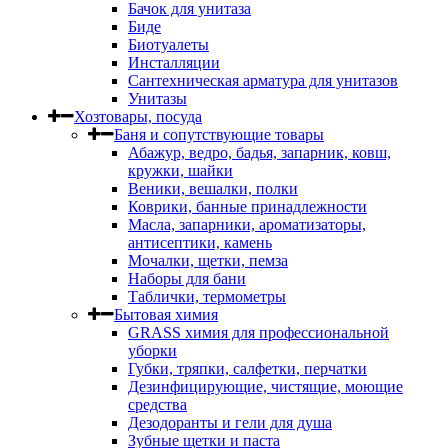
Бачок для унитаза
Биде
Биотуалеты
Инсталляции
Сантехническая арматура для унитазов
Унитазы
Хозтовары, посуда
Баня и сопутствующие товары
Абажур, ведро, бадья, запарник, ковш,
кружки, шайки
Веники, вешалки, полки
Коврики, банные принадлежности
Масла, запарники, ароматизаторы,
антисептики, камень
Мочалки, щетки, пемза
Наборы для бани
Таблички, термометры
Бытовая химия
GRASS химия для профессиональной
уборки
Губки, тряпки, салфетки, перчатки
Дезинфицирующие, чистящие, моющие
средства
Дезодоранты и гели для душа
Зубные щетки и паста