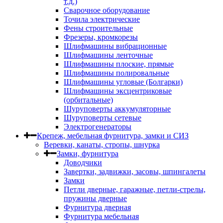
т.д.)
Сварочное оборудование
Точила электрические
Фены строительные
Фрезеры, кромкорезы
Шлифмашины вибрационные
Шлифмашины ленточные
Шлифмашины плоские, прямые
Шлифмашины полировальные
Шлифмашины угловые (Болгарки)
Шлифмашины эксцентриковые
(орбитальные)
Шуруповерты аккумуляторные
Шуруповерты сетевые
Электрогенераторы
Крепеж, мебельная фурнитура, замки и СИЗ
Веревки, канаты, стропы, шнурка
Замки, фурнитура
Доводчики
Завертки, задвижки, засовы, шпингалеты
Замки
Петли дверные, гаражные, петли-стрелы,
пружины дверные
Фурнитура дверная
Фурнитура мебельная