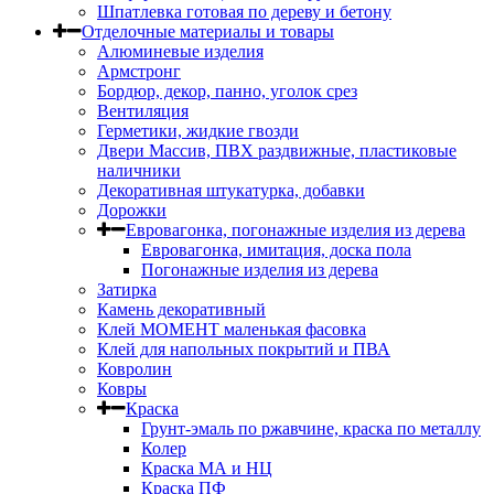
Шпатлевка готовая по дереву и бетону
Отделочные материалы и товары
Алюминевые изделия
Армстронг
Бордюр, декор, панно, уголок срез
Вентиляция
Герметики, жидкие гвозди
Двери Массив, ПВХ раздвижные, пластиковые
наличники
Декоративная штукатурка, добавки
Дорожки
Евровагонка, погонажные изделия из дерева
Евровагонка, имитация, доска пола
Погонажные изделия из дерева
Затирка
Камень декоративный
Клей МОМЕНТ маленькая фасовка
Клей для напольных покрытий и ПВА
Ковролин
Ковры
Краска
Грунт-эмаль по ржавчине, краска по металлу
Колер
Краска МА и НЦ
Краска ПФ