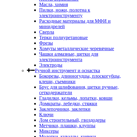
Масла, химия
Пилки, ножи, полотна к
электроинструменту
Расходные материалы для МФИ и
минидрелей
Сверла
Терки полиуретановые
Фрезы
Хомуты металлические черевячные
Чашки алмазные, щетки для
электроинструмента
Электроды
Ручной инструмент и оснастка
Бокорезы, длинногудцы, плоскогубцы,
клещи, съемники
Брус для шлифования, щетки ручные,
сеткодержатели
Гладилки, кельмы, лопатки, ковши
Домкраты, лебедки, стяжки
Заклепочники, заклепки
Ключи
Лом строительный, гвоздодеры
Метчики, плашки, клуппы
Миксеры
Молотки, кувалды, киянки