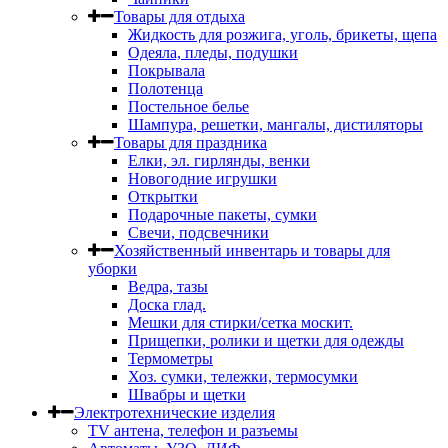
Товары для отдыха
Жидкость для розжига, уголь, брикеты, щепа
Одеяла, пледы, подушки
Покрывала
Полотенца
Постельное белье
Шампура, решетки, мангалы, дистиляторы
Товары для праздника
Елки, эл. гирлянды, венки
Новогодние игрушки
Открытки
Подарочные пакеты, сумки
Свечи, подсвечники
Хозяйственный инвентарь и товары для
уборки
Ведра, тазы
Доска глад.
Мешки для стирки/сетка москит.
Прищепки, ролики и щетки для одежды
Термометры
Хоз. сумки, тележки, термосумки
Швабры и щетки
Электротехнические изделия
TV aнтена, телефон и разъемы