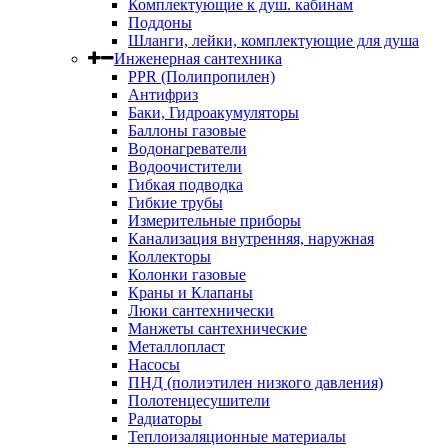
Комплектующие к душ. кабинам
Поддоны
Шланги, лейки, комплектующие для душа
Инженерная сантехника
PPR (Полипропилен)
Антифриз
Баки, Гидроакумуляторы
Баллоны газовые
Водонагреватели
Водоочистители
Гибкая подводка
Гибкие трубы
Измерительные приборы
Канализация внутренняя, наружная
Коллекторы
Колонки газовые
Краны и Клапаны
Люки сантехнически
Манжеты сантехнические
Металлопласт
Насосы
ПНД (полиэтилен низкого давления)
Полотенцесушители
Радиаторы
Теплоизаляционные материалы