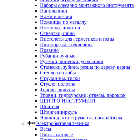
Наборы слесарно-монтажного инструмента
Напильники
Ножи и лезвия
Ножницы по металлу
Ножовки, полотна
Отвертки, шило
Пистолеты для герметиков и пены
Плиткорезы, стеклорезы
Правило
Рубанки ручные
Рулетки, линейки, угольники
Стамески, зубило, резцы по дереву, керны
Степлер и скобы
Струбцины, тиски
Стусло, полотна
Топоры, колуны
Уровни, гидроуровни, отвесы, порошок
ЦЕНТРО ИНСТРУМЕНТ
Шпателя
Штангенциркуль
Ящики для инструмента, органайзеры
Электробытовая техника
Весы
Плиты газовые