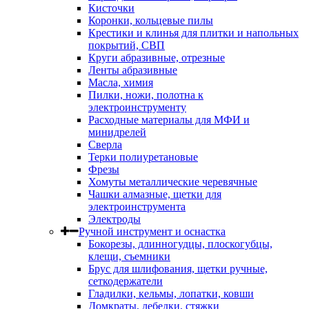
Кисточки
Коронки, кольцевые пилы
Крестики и клинья для плитки и напольных
покрытий, СВП
Круги абразивные, отрезные
Ленты абразивные
Масла, химия
Пилки, ножи, полотна к
электроинструменту
Расходные материалы для МФИ и
минидрелей
Сверла
Терки полиуретановые
Фрезы
Хомуты металлические черевячные
Чашки алмазные, щетки для
электроинструмента
Электроды
Ручной инструмент и оснастка
Бокорезы, длинногудцы, плоскогубцы,
клещи, съемники
Брус для шлифования, щетки ручные,
сеткодержатели
Гладилки, кельмы, лопатки, ковши
Домкраты, лебедки, стяжки