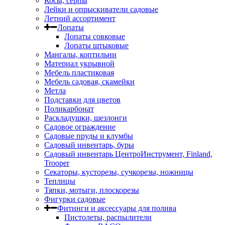
Косы, серпы
Лейки и опрыскиватели садовые
Летний ассортимент
Лопаты
Лопаты совковые
Лопаты штыковые
Мангалы, коптильни
Материал укрывной
Мебель пластиковая
Мебель садовая, скамейки
Метла
Подставки для цветов
Поликарбонат
Раскладушки, шезлонги
Садовое ограждение
Садовые пруды и клумбы
Садовый инвентарь, буры
Садовый инвентарь ЦентроИнструмент, Finland,
Trooper
Секаторы, кусторезы, сучкорезы, ножницы
Теплицы
Тяпки, мотыги, плоскорезы
Фигурки садовые
Фитинги и аксессуары для полива
Пистолеты, распылители