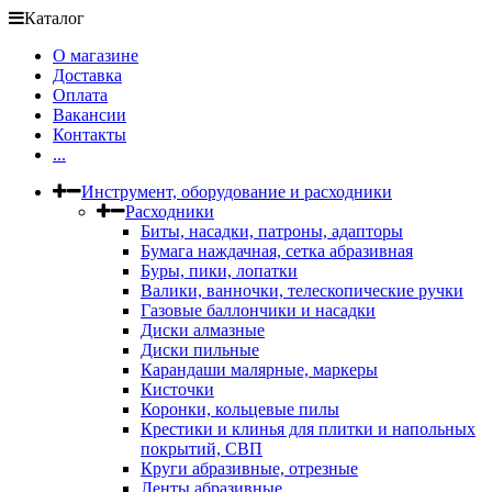
Каталог
О магазине
Доставка
Оплата
Вакансии
Контакты
...
Инструмент, оборудование и расходники
Расходники
Биты, насадки, патроны, адапторы
Бумага наждачная, сетка абразивная
Буры, пики, лопатки
Валики, ванночки, телескопические ручки
Газовые баллончики и насадки
Диски алмазные
Диски пильные
Карандаши малярные, маркеры
Кисточки
Коронки, кольцевые пилы
Крестики и клинья для плитки и напольных
покрытий, СВП
Круги абразивные, отрезные
Ленты абразивные