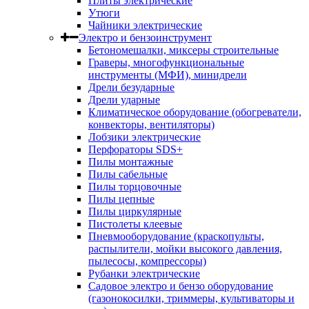
Плиты электрические
Утюги
Чайники электрические
Электро и бензоинструмент
Бетономешалки, миксеры строительные
Граверы, многофункциональные
инструменты (МФИ), минидрели
Дрели безударные
Дрели ударные
Климатическое оборудование (обогреватели,
конвекторы, вентиляторы)
Лобзики электрические
Перфораторы SDS+
Пилы монтажные
Пилы сабельные
Пилы торцовочные
Пилы цепные
Пилы циркулярные
Пистолеты клеевые
Пневмооборудование (краскопульты,
распылители, мойки высокого давления,
пылесосы, компрессоры)
Рубанки электрические
Садовое электро и бензо оборудование
(газонокосилки, триммеры, культиваторы и