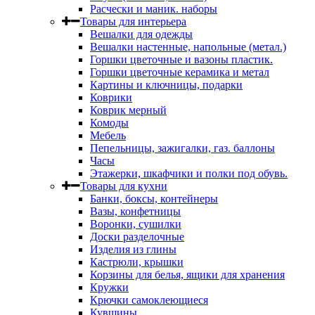
Расчески и маник. наборы
Товары для интерьера
Вешалки для одежды
Вешалки настенные, напольные (метал.)
Горшки цветочные и вазоны пластик.
Горшки цветочные керамика и метал
Картины и ключницы, подарки
Коврики
Коврик мерный
Комоды
Мебель
Пепельницы, зажигалки, газ. баллоны
Часы
Этажерки, шкафчики и полки под обувь.
Товары для кухни
Банки, боксы, контейнеры
Вазы, конфетницы
Воронки, сушилки
Доски разделочные
Изделия из глины
Кастрюли, крышки
Корзины для белья, ящики для хранения
Кружки
Крючки самоклеющиеся
Кувшины