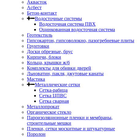
Аквасток
Асбест
Бетон-контакт
Водосточные системы
Водосточная система ПВХ
Оцинкованная водосточная система
Геотекстиль
Гипсокартон, гипсоволокно, пазогребневые плиты
Грунтовки
Доски обрезные, брус
Кирпичи, блоки
Кольца, крышки ж/б
Комплекты для обивки дверей
Льноватин, пакля, джутовые канаты
Мастика
Металлические сетки
Сетка-рабица
Сетка ЦПВС
Сетка сварная
Металлопрокат
Органическое стекло
Пароизоляционные пленки и мембраны,
строительные мешки
Пленки, сетки москитные и штукатурные
Поролон