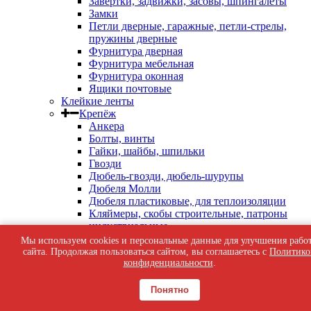
Завертки, задвижки, засовы, шпингалеты
Замки
Петли дверные, гаражные, петли-стрелы,
пружины дверные
Фурнитура дверная
Фурнитура мебельная
Фурнитура оконная
Ящики почтовые
Клейкие ленты
Крепёж
Анкера
Болты, винты
Гайки, шайбы, шпильки
Гвозди
Дюбель-гвозди, дюбель-шурупы
Дюбеля Молли
Дюбеля пластиковые, для теплоизоляции
Кляймеры, скобы строительные, патроны
индустриальные
Перфорированный крепеж
Мы используем cookies и персональные данные для улучшения рабо
Саморезы кровельные
сайта. Продолжая пользоваться сайтом, вы соглашаетесь с
Политико
Саморезы оконные, по бетону
конфиденциальности
.
Саморезы с пресс-шайбой
Саморезы черные
Понятно
Такелаж