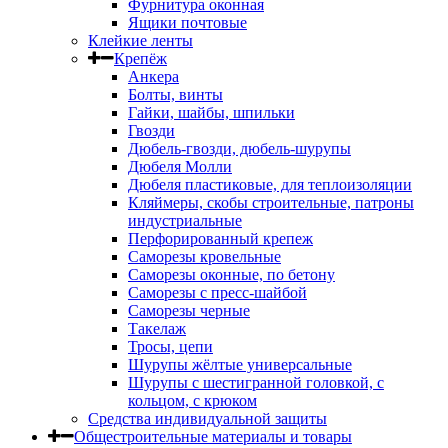
Фурнитура оконная
Ящики почтовые
Клейкие ленты
Крепёж
Анкера
Болты, винты
Гайки, шайбы, шпильки
Гвозди
Дюбель-гвозди, дюбель-шурупы
Дюбеля Молли
Дюбеля пластиковые, для теплоизоляции
Кляймеры, скобы строительные, патроны
индустриальные
Перфорированный крепеж
Саморезы кровельные
Саморезы оконные, по бетону
Саморезы с пресс-шайбой
Саморезы черные
Такелаж
Тросы, цепи
Шурупы жёлтые универсальные
Шурупы с шестигранной головкой, с
кольцом, с крюком
Средства индивидуальной защиты
Общестроительные материалы и товары