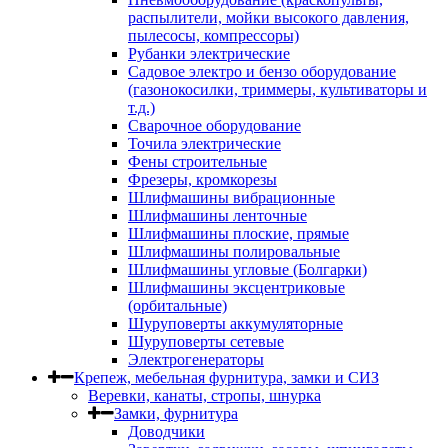
распылители, мойки высокого давления,
пылесосы, компрессоры)
Рубанки электрические
Садовое электро и бензо оборудование
(газонокосилки, триммеры, культиваторы и
т.д.)
Сварочное оборудование
Точила электрические
Фены строительные
Фрезеры, кромкорезы
Шлифмашины вибрационные
Шлифмашины ленточные
Шлифмашины плоские, прямые
Шлифмашины полировальные
Шлифмашины угловые (Болгарки)
Шлифмашины эксцентриковые
(орбитальные)
Шуруповерты аккумуляторные
Шуруповерты сетевые
Электрогенераторы
Крепеж, мебельная фурнитура, замки и СИЗ
Веревки, канаты, стропы, шнурка
Замки, фурнитура
Доводчики