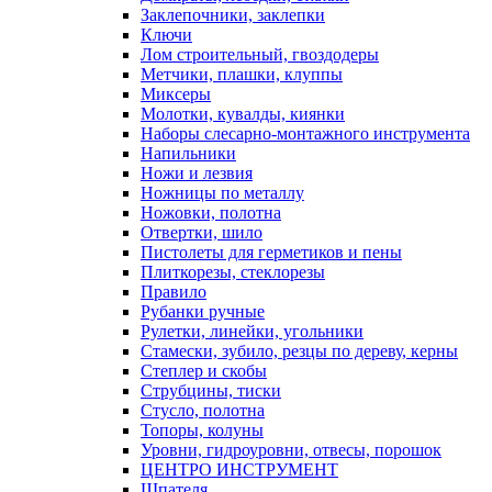
Заклепочники, заклепки
Ключи
Лом строительный, гвоздодеры
Метчики, плашки, клуппы
Миксеры
Молотки, кувалды, киянки
Наборы слесарно-монтажного инструмента
Напильники
Ножи и лезвия
Ножницы по металлу
Ножовки, полотна
Отвертки, шило
Пистолеты для герметиков и пены
Плиткорезы, стеклорезы
Правило
Рубанки ручные
Рулетки, линейки, угольники
Стамески, зубило, резцы по дереву, керны
Степлер и скобы
Струбцины, тиски
Стусло, полотна
Топоры, колуны
Уровни, гидроуровни, отвесы, порошок
ЦЕНТРО ИНСТРУМЕНТ
Шпателя