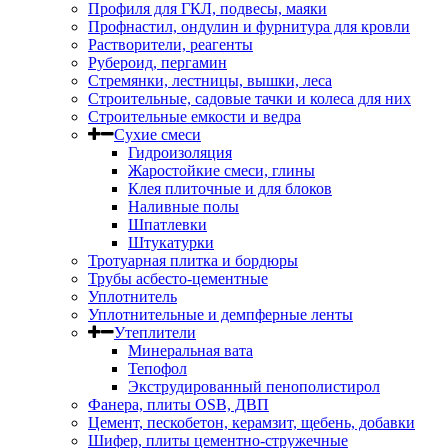
Профиля для ГКЛ, подвесы, маяки
Профнастил, ондулин и фурнитура для кровли
Растворители, реагенты
Рубероид, пергамин
Стремянки, лестницы, вышки, леса
Строительные, садовые тачки и колеса для них
Строительные емкости и ведра
Сухие смеси
Гидроизоляция
Жаростойкие смеси, глины
Клея плиточные и для блоков
Наливные полы
Шпатлевки
Штукатурки
Тротуарная плитка и бордюры
Трубы асбесто-цементные
Уплотнитель
Уплотнительные и демпферные ленты
Утеплители
Минеральная вата
Тепофол
Экструдированный пенополистирол
Фанера, плиты OSB, ДВП
Цемент, пескобетон, керамзит, щебень, добавки
Шифер, плиты цементно-стружечные