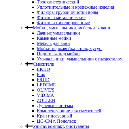
Трос сантехнический
Уплотнительные и крепежные изделия
Фильтры грубой очистки воды
Фитинги металлические
Фитинги никелированные
Мойки, умывальники, мебель для ванн
Дачные умывальники
Каменные мойки
Мебель для ванн
Мойки нержавейка, сталь, чугун
Подстолья под мойки
Умывальники, умывальники с пьедесталом
Смесители
EKKO
Frap
FRUD
LEDEME
OLIVE'S
VIDIMA
ZOLLEN
Душевые системы
Комплектующие для смесителей
Кран писсуарный
ЦС-СМ г. Подольск
Унитаз-компакт, биотуалеты