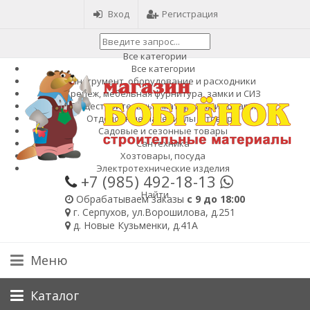
Вход
Регистрация
Все категории
Все категории
Инструмент, оборудование и расходники
Крепеж, мебельная фурнитура, замки и СИЗ
Общестроительные материалы и товары
Отделочные материалы и товары
Садовые и сезонные товары
Сантехника
Хозтовары, посуда
Электротехнические изделия
+7 (985)
492-18-13
Найти
Обрабатываем заказы
с 9 до 18:00
г. Серпухов, ул.Ворошилова, д.251
д. Новые Кузьменки, д.41А
Меню
Каталог