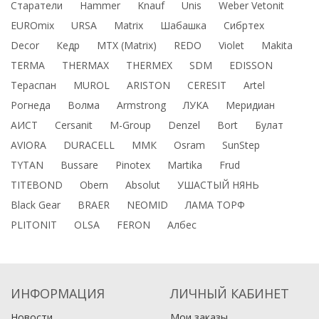
Старатели
Hammer
Knauf
Unis
Weber Vetonit
EUROmix
URSA
Matrix
Шабашка
Сибртех
Decor
Кедр
MTX (Matrix)
REDO
Violet
Makita
TERMA
THERMАX
THERMEX
SDM
EDISSON
Тераспан
MUROL
ARISTON
CERESIT
Artel
Рогнеда
Волма
Armstrong
ЛУКА
Меридиан
АИСТ
Cersanit
M-Group
Denzel
Bort
Булат
AVIORA
DURACELL
ММК
Osram
SunStep
TYTAN
Bussare
Pinotex
Martika
Frud
TITEBOND
Obern
Absolut
УШАСТЫЙ НЯНЬ
Black Gear
BRAER
NEOMID
ЛАМА ТОРФ
PLITONIT
OLSA
FERON
Албес
ИНФОРМАЦИЯ
ЛИЧНЫЙ КАБИНЕТ
Новости
Мои заказы