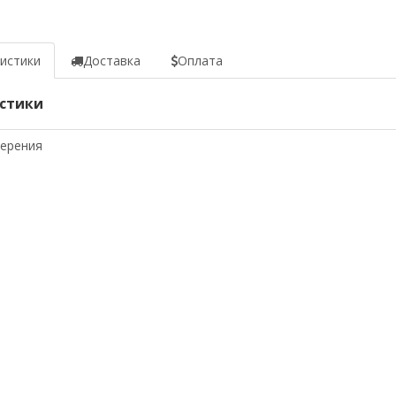
истики
Доставка
Оплата
стики
мерения