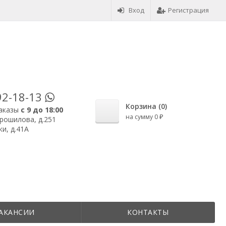
Вход
Регистрация
92-18-13
Корзина (
0
)
аказы
с 9 до 18:00
на сумму
0
₽
орошилова, д.251
и, д.41А
АКАНСИИ
КОНТАКТЫ