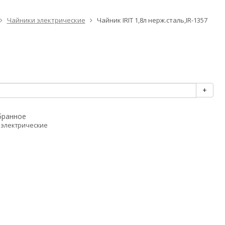
Чайники электрические
Чайник IRIT 1,8л нерж.сталь,IR-1357
+
бранное
 электрические