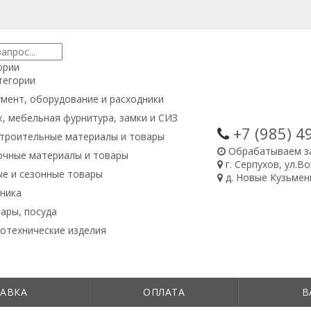
ории
тегории
мент, оборудование и расходники
, мебельная фурнитура, замки и СИЗ
+7 (985)
4
троительные материалы и товары
Обрабатываем з
очные материалы и товары
г. Серпухов, ул.В
е и сезонные товары
д. Новые Кузьменк
ника
ары, посуда
отехнические изделия
АВКА
ОПЛАТА
В