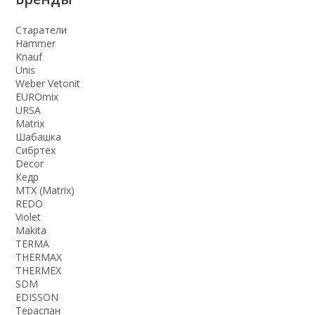
Старатели
Hammer
Knauf
Unis
Weber Vetonit
EUROmix
URSA
Matrix
Шабашка
Сибртех
Decor
Кедр
MTX (Matrix)
REDO
Violet
Makita
TERMA
THERMАX
THERMEX
SDM
EDISSON
Тераспан