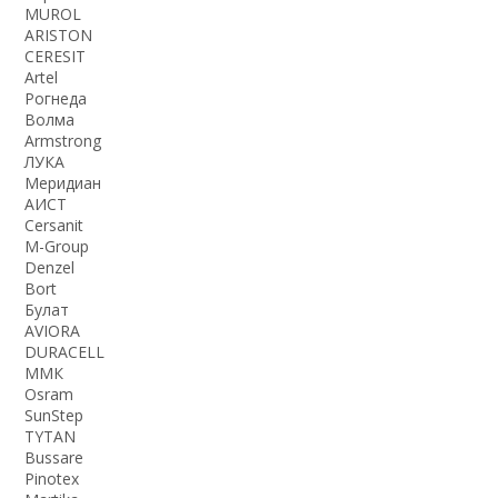
MUROL
ARISTON
CERESIT
Artel
Рогнеда
Волма
Armstrong
ЛУКА
Меридиан
АИСТ
Cersanit
M-Group
Denzel
Bort
Булат
AVIORA
DURACELL
ММК
Osram
SunStep
TYTAN
Bussare
Pinotex