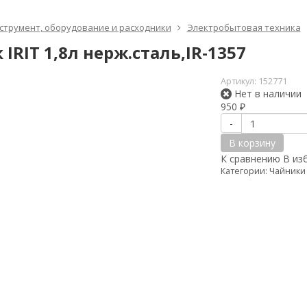
струмент, оборудование и расходники
Электробытовая техника
IRIT 1,8л нерж.сталь,IR-1357
Артикул:
152771
Нет в наличии
950
₽
-
В корзину
К сравнению
В из
Категории:
Чайники