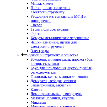
Масла, химия
Пилки, ножи, полотна к
электроинструменту
Расходные материалы для МФИ и
минидрелей
Сверла
Терки полиуретановые
Фрезы
Хомуты металлические черевячные
Чашки алмазные, щетки для
электроинструмента
Электроды
Ручной инструмент и оснастка
Бокорезы, длинногудцы, плоскогубцы,
клещи, съемники
Брус для шлифования, щетки ручные,
сеткодержатели
Гладилки, кельмы, лопатки, ковши
Домкраты, лебедки, стяжки
Заклепочники, заклепки
Ключи
Лом строительный, гвоздодеры
Метчики, плашки, клуппы
Миксеры
Молотки, кувалды, киянки