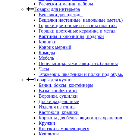
Расчески и маник. наборы
Товары для интерьера
Вешалки для одежды
Вешалки настенные, напольные (метал.)
Горшки цветочные и вазоны пластик.
Горшки цветочные керамика и метал
Картины и ключницы, подарки
Коврики
Коврик мерный
Комоды
Мебель
Пепельницы, зажигалки, газ. баллоны
Часы
Этажерки, шкафчики и полки под обувь.
Товары для кухни
Банки, боксы, контейнеры
Вазы, конфетницы
Воронки, сушилки
Доски разделочные
Изделия из глины
Кастрюли, крышки
Корзины для белья, ящики для хранения
Кружки
Крючки самоклеющиеся
Кувшины