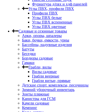
Фурнитура д/пвх и хдф панелей
Углы ПВХ, профили ПВХ
Профили ПВХ
Углы ПВХ белые
Углы ПВХ вспененные
Углы ПВХ цветные
Садовые и сезонные товары
Арки, опоры, шпалеры
Баки, бочки, емкости, урны
Бассейны, надувные изделия
Батуты
Беседки
Бордюры садовые
Гамаки
Грабли, вилы
Вилы садовые
Грабли веерные
Грабли витые, прямые
Детские спорт. комплексы, песочницы
Зимний уборочный инвентарь
Зонты пляжные
Канистры для ГСМ
Качели садовые
Кемпинг