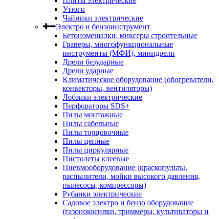
Плиты электрические
Утюги
Чайники электрические
Электро и бензоинструмент
Бетономешалки, миксеры строительные
Граверы, многофункциональные
инструменты (МФИ), минидрели
Дрели безударные
Дрели ударные
Климатическое оборудование (обогреватели,
конвекторы, вентиляторы)
Лобзики электрические
Перфораторы SDS+
Пилы монтажные
Пилы сабельные
Пилы торцовочные
Пилы цепные
Пилы циркулярные
Пистолеты клеевые
Пневмооборудование (краскопульты,
распылители, мойки высокого давления,
пылесосы, компрессоры)
Рубанки электрические
Садовое электро и бензо оборудование
(газонокосилки, триммеры, культиваторы и