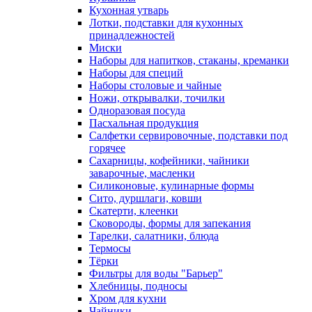
Кухонная утварь
Лотки, подставки для кухонных
принадлежностей
Миски
Наборы для напитков, стаканы, креманки
Наборы для специй
Наборы столовые и чайные
Ножи, открывалки, точилки
Одноразовая посуда
Пасхальная продукция
Салфетки сервировочные, подставки под
горячее
Сахарницы, кофейники, чайники
заварочные, масленки
Силиконовые, кулинарные формы
Сито, дуршлаги, ковши
Скатерти, клеенки
Сковороды, формы для запекания
Тарелки, салатники, блюда
Термосы
Тёрки
Фильтры для воды "Барьер"
Хлебницы, подносы
Хром для кухни
Чайники