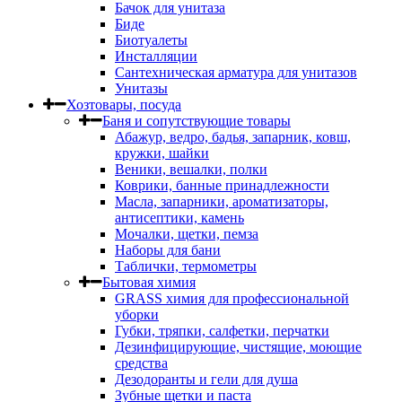
Бачок для унитаза
Биде
Биотуалеты
Инсталляции
Сантехническая арматура для унитазов
Унитазы
Хозтовары, посуда
Баня и сопутствующие товары
Абажур, ведро, бадья, запарник, ковш,
кружки, шайки
Веники, вешалки, полки
Коврики, банные принадлежности
Масла, запарники, ароматизаторы,
антисептики, камень
Мочалки, щетки, пемза
Наборы для бани
Таблички, термометры
Бытовая химия
GRASS химия для профессиональной
уборки
Губки, тряпки, салфетки, перчатки
Дезинфицирующие, чистящие, моющие
средства
Дезодоранты и гели для душа
Зубные щетки и паста