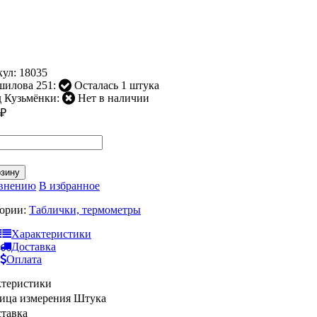
кул:
18035
шилова 251:
Осталась 1 штука
 Кузьмёнки:
Нет в наличии
₽
рзину
авнению
В избранное
гории:
Таблички, термометры
Характеристики
Доставка
Оплата
ктеристики
ица измерения
Штука
тавка