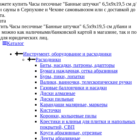
жете купить Часы песочные "Банные штучки" 6,5х9х19,5 см д/
и сауны в Серпухове и Чехове самовывозом или с доставкой до
та.
ата
ить Часы песочные "Банные штучки" 6,5х9х19,5 см д/бани и
 можно как наличными/банковской картой в магазине, так и по
 для юридических лиц.
Каталог
Инструмент, оборудование и расходники
Расходники
Биты, насадки, патроны, адапторы
Бумага наждачная, сетка абразивная
Буры, пики, лопатки
Валики, ванночки, телескопические ручки
Газовые баллончики и насадки
Диски алмазные
Диски пильные
Карандаши малярные, маркеры
Кисточки
Коронки, кольцевые пилы
Крестики и клинья для плитки и напольных
покрытий, СВП
Круги абразивные, отрезные
Ленты абразивные