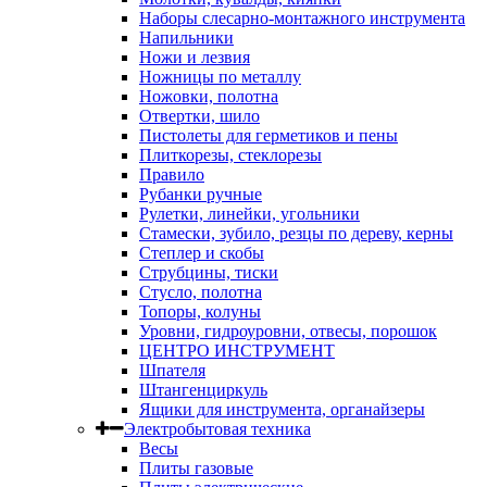
Наборы слесарно-монтажного инструмента
Напильники
Ножи и лезвия
Ножницы по металлу
Ножовки, полотна
Отвертки, шило
Пистолеты для герметиков и пены
Плиткорезы, стеклорезы
Правило
Рубанки ручные
Рулетки, линейки, угольники
Стамески, зубило, резцы по дереву, керны
Степлер и скобы
Струбцины, тиски
Стусло, полотна
Топоры, колуны
Уровни, гидроуровни, отвесы, порошок
ЦЕНТРО ИНСТРУМЕНТ
Шпателя
Штангенциркуль
Ящики для инструмента, органайзеры
Электробытовая техника
Весы
Плиты газовые