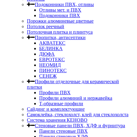
Подоконники ПВХ, отливы
Отливы мет. и ПВХ
Подоконники ПВХ
Порожки алюминевые цветные
Потолок реечный
Потолочная плитка и плинтуса
Пропитки, антисептики
АКВАТЕКС
БЕЛИНКА
ДЮФА
ЕВРОТЕКС
НЕОМИД
ПИНОТЕКС
СЕНЕЖ
Профили отделочные для керамической
плитки
Профили ПВХ
Профили алюминий и нержавейка
Т-образные профили
Сайдинг и комплектующие
Самоклейка, стеклохолст, клей для стеклохолста
Система хранения КЕНОВО
Стеновые панели ПВХ, ХДФ и фурнитура
Панели стеновые ПВХ
Панели стеновые ХДФ