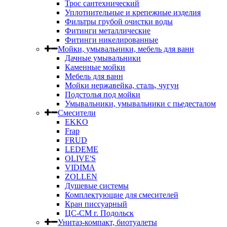
Трос сантехнический
Уплотнительные и крепежные изделия
Фильтры грубой очистки воды
Фитинги металлические
Фитинги никелированные
Мойки, умывальники, мебель для ванн
Дачные умывальники
Каменные мойки
Мебель для ванн
Мойки нержавейка, сталь, чугун
Подстолья под мойки
Умывальники, умывальники с пьедесталом
Смесители
EKKO
Frap
FRUD
LEDEME
OLIVE'S
VIDIMA
ZOLLEN
Душевые системы
Комплектующие для смесителей
Кран писсуарный
ЦС-СМ г. Подольск
Унитаз-компакт, биотуалеты