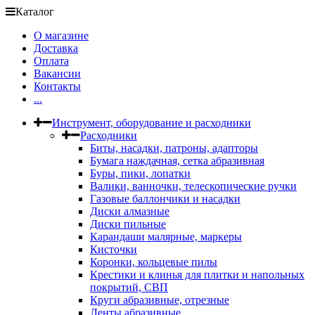
Каталог
О магазине
Доставка
Оплата
Вакансии
Контакты
...
Инструмент, оборудование и расходники
Расходники
Биты, насадки, патроны, адапторы
Бумага наждачная, сетка абразивная
Буры, пики, лопатки
Валики, ванночки, телескопические ручки
Газовые баллончики и насадки
Диски алмазные
Диски пильные
Карандаши малярные, маркеры
Кисточки
Коронки, кольцевые пилы
Крестики и клинья для плитки и напольных
покрытий, СВП
Круги абразивные, отрезные
Ленты абразивные