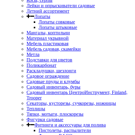
Косы, серпы
Лейки и опрыскиватели садовые
Летний ассортимент
Лопаты
Лопаты совковые
Лопаты штыковые
Мангалы, коптильни
Материал укрывной
Мебель пластиковая
Мебель садовая, скамейки
Метла
Подставки для цветов
Поликарбонат
Раскладушки, шезлонги
Садовое ограждение
Садовые пруды и клумбы
Садовый инвентарь, буры
Садовый инвентарь ЦентроИнструмент, Finland,
Trooper
Секаторы, кусторезы, сучкорезы, ножницы
Теплицы
Тяпки, мотыги, плоскорезы
Фигурки садовые
Фитинги и аксессуары для полива
Пистолеты, распылители