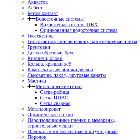
Аквасток
Асбест
Бетон-контакт
Водосточные системы
Водосточная система ПВХ
Оцинкованная водосточная система
Геотекстиль
Гипсокартон, гипсоволокно, пазогребневые плиты
Грунтовки
Доски обрезные, брус
Кирпичи, блоки
Кольца, крышки ж/б
Комплекты для обивки дверей
Льноватин, пакля, джутовые канаты
Мастика
Металлические сетки
Сетка-рабица
Сетка ЦПВС
Сетка сварная
Металлопрокат
Органическое стекло
Пароизоляционные пленки и мембраны,
строительные мешки
Пленки, сетки москитные и штукатурные
Поролон