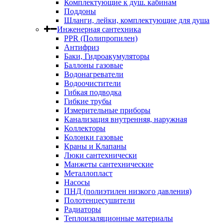
Комплектующие к душ. кабинам
Поддоны
Шланги, лейки, комплектующие для душа
Инженерная сантехника
PPR (Полипропилен)
Антифриз
Баки, Гидроакумуляторы
Баллоны газовые
Водонагреватели
Водоочистители
Гибкая подводка
Гибкие трубы
Измерительные приборы
Канализация внутренняя, наружная
Коллекторы
Колонки газовые
Краны и Клапаны
Люки сантехнически
Манжеты сантехнические
Металлопласт
Насосы
ПНД (полиэтилен низкого давления)
Полотенцесушители
Радиаторы
Теплоизаляционные материалы