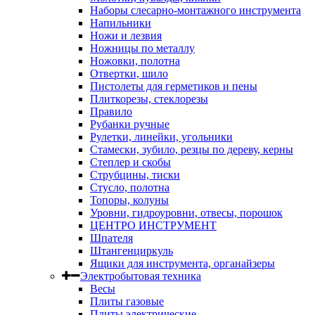
Наборы слесарно-монтажного инструмента
Напильники
Ножи и лезвия
Ножницы по металлу
Ножовки, полотна
Отвертки, шило
Пистолеты для герметиков и пены
Плиткорезы, стеклорезы
Правило
Рубанки ручные
Рулетки, линейки, угольники
Стамески, зубило, резцы по дереву, керны
Степлер и скобы
Струбцины, тиски
Стусло, полотна
Топоры, колуны
Уровни, гидроуровни, отвесы, порошок
ЦЕНТРО ИНСТРУМЕНТ
Шпателя
Штангенциркуль
Ящики для инструмента, органайзеры
Электробытовая техника
Весы
Плиты газовые
Плиты электрические