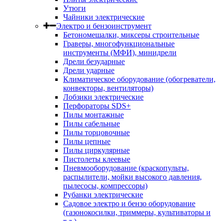
Утюги
Чайники электрические
Электро и бензоинструмент
Бетономешалки, миксеры строительные
Граверы, многофункциональные
инструменты (МФИ), минидрели
Дрели безударные
Дрели ударные
Климатическое оборудование (обогреватели,
конвекторы, вентиляторы)
Лобзики электрические
Перфораторы SDS+
Пилы монтажные
Пилы сабельные
Пилы торцовочные
Пилы цепные
Пилы циркулярные
Пистолеты клеевые
Пневмооборудование (краскопульты,
распылители, мойки высокого давления,
пылесосы, компрессоры)
Рубанки электрические
Садовое электро и бензо оборудование
(газонокосилки, триммеры, культиваторы и