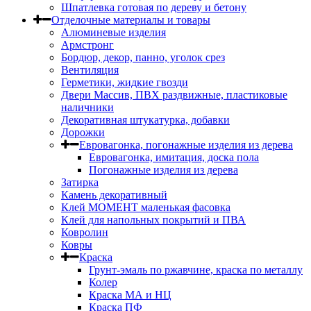
Шпатлевка готовая по дереву и бетону
Отделочные материалы и товары
Алюминевые изделия
Армстронг
Бордюр, декор, панно, уголок срез
Вентиляция
Герметики, жидкие гвозди
Двери Массив, ПВХ раздвижные, пластиковые
наличники
Декоративная штукатурка, добавки
Дорожки
Евровагонка, погонажные изделия из дерева
Евровагонка, имитация, доска пола
Погонажные изделия из дерева
Затирка
Камень декоративный
Клей МОМЕНТ маленькая фасовка
Клей для напольных покрытий и ПВА
Ковролин
Ковры
Краска
Грунт-эмаль по ржавчине, краска по металлу
Колер
Краска МА и НЦ
Краска ПФ