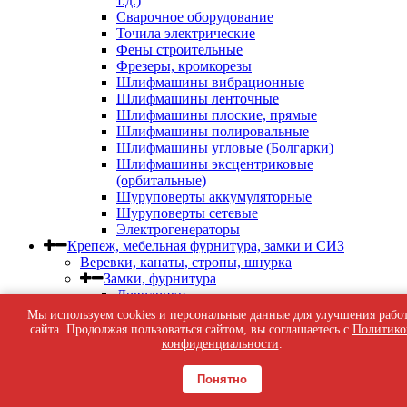
т.д.)
Сварочное оборудование
Точила электрические
Фены строительные
Фрезеры, кромкорезы
Шлифмашины вибрационные
Шлифмашины ленточные
Шлифмашины плоские, прямые
Шлифмашины полировальные
Шлифмашины угловые (Болгарки)
Шлифмашины эксцентриковые
(орбитальные)
Шуруповерты аккумуляторные
Шуруповерты сетевые
Электрогенераторы
Крепеж, мебельная фурнитура, замки и СИЗ
Веревки, канаты, стропы, шнурка
Замки, фурнитура
Доводчики
Завертки, задвижки, засовы, шпингалеты
Мы используем cookies и персональные данные для улучшения рабо
Замки
сайта. Продолжая пользоваться сайтом, вы соглашаетесь с
Политико
Петли дверные, гаражные, петли-стрелы,
конфиденциальности
.
пружины дверные
Фурнитура дверная
Понятно
Фурнитура мебельная