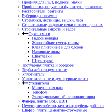
Профиля для ГКЛ, подвесы, маяки
Профнастил, ондулин и фурнитура для кровли
Растворители, реагенты
Рубероид, пергамин
Стремянки, лестницы, вышки, леса
Строительные, садовые тачки и колеса для них
Строительные емкости и ведра
Сухие смеси
Гидроизоляция
Жаростойкие смеси, глины
Клея плиточные и для блоков
Наливные полы
Шпатлевки
Штукатурки
Тротуарная плитка и бордюры
Трубы асбесто-цементные
Уплотнитель
Уплотнительные и демпферные ленты
Утеплители
Минеральная вата
Тепофол
Экструдированный пенополистирол
Фанера, плиты OSB, ДВП
Цемент, пескобетон, керамзит, щебень, добавки
Шифер, плиты цементно-стружечные