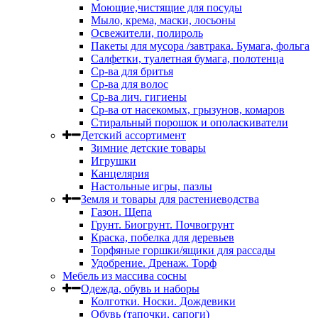
Моющие,чистящие для посуды
Мыло, крема, маски, лосьоны
Освежители, полироль
Пакеты для мусора /завтрака. Бумага, фольга
Салфетки, туалетная бумага, полотенца
Ср-ва для бритья
Ср-ва для волос
Ср-ва лич. гигиены
Ср-ва от насекомых, грызунов, комаров
Стиральный порошок и ополаскиватели
Детский ассортимент
Зимние детские товары
Игрушки
Канцелярия
Настольные игры, пазлы
Земля и товары для растениеводства
Газон. Щепа
Грунт. Биогрунт. Почвогрунт
Краска, побелка для деревьев
Торфяные горшки/ящики для рассады
Удобрение. Дренаж. Торф
Мебель из массива сосны
Одежда, обувь и наборы
Колготки. Носки. Дождевики
Обувь (тапочки, сапоги)