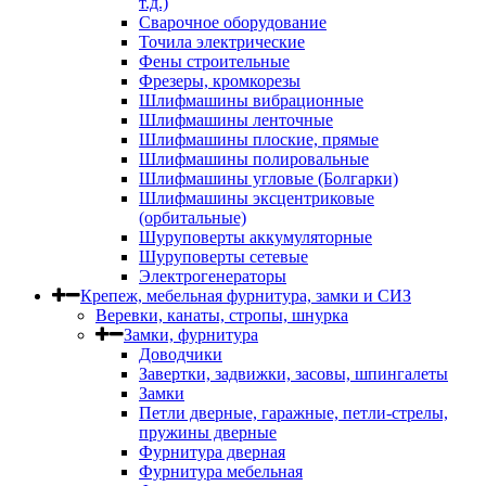
т.д.)
Сварочное оборудование
Точила электрические
Фены строительные
Фрезеры, кромкорезы
Шлифмашины вибрационные
Шлифмашины ленточные
Шлифмашины плоские, прямые
Шлифмашины полировальные
Шлифмашины угловые (Болгарки)
Шлифмашины эксцентриковые
(орбитальные)
Шуруповерты аккумуляторные
Шуруповерты сетевые
Электрогенераторы
Крепеж, мебельная фурнитура, замки и СИЗ
Веревки, канаты, стропы, шнурка
Замки, фурнитура
Доводчики
Завертки, задвижки, засовы, шпингалеты
Замки
Петли дверные, гаражные, петли-стрелы,
пружины дверные
Фурнитура дверная
Фурнитура мебельная