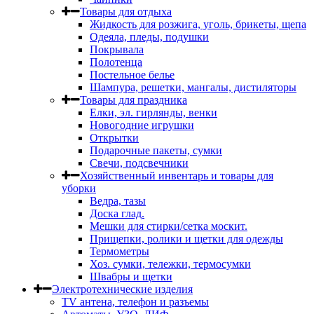
Товары для отдыха
Жидкость для розжига, уголь, брикеты, щепа
Одеяла, пледы, подушки
Покрывала
Полотенца
Постельное белье
Шампура, решетки, мангалы, дистиляторы
Товары для праздника
Елки, эл. гирлянды, венки
Новогодние игрушки
Открытки
Подарочные пакеты, сумки
Свечи, подсвечники
Хозяйственный инвентарь и товары для
уборки
Ведра, тазы
Доска глад.
Мешки для стирки/сетка москит.
Прищепки, ролики и щетки для одежды
Термометры
Хоз. сумки, тележки, термосумки
Швабры и щетки
Электротехнические изделия
TV aнтена, телефон и разъемы