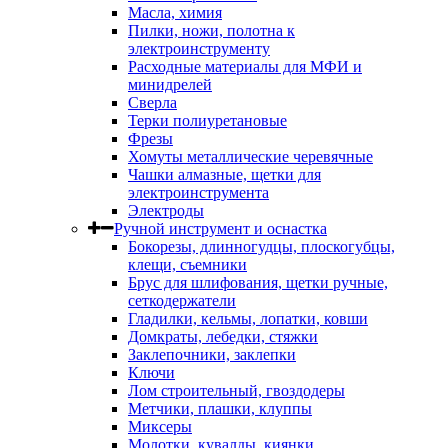
Масла, химия
Пилки, ножи, полотна к
электроинструменту
Расходные материалы для МФИ и
минидрелей
Сверла
Терки полиуретановые
Фрезы
Хомуты металлические черевячные
Чашки алмазные, щетки для
электроинструмента
Электроды
Ручной инструмент и оснастка
Бокорезы, длинногудцы, плоскогубцы,
клещи, съемники
Брус для шлифования, щетки ручные,
сеткодержатели
Гладилки, кельмы, лопатки, ковши
Домкраты, лебедки, стяжки
Заклепочники, заклепки
Ключи
Лом строительный, гвоздодеры
Метчики, плашки, клуппы
Миксеры
Молотки, кувалды, киянки