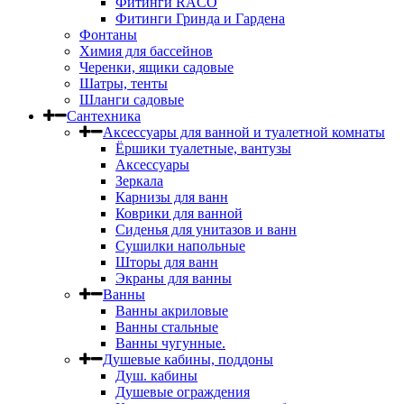
Фитинги RACO
Фитинги Гринда и Гардена
Фонтаны
Химия для бассейнов
Черенки, ящики садовые
Шатры, тенты
Шланги садовые
Сантехника
Аксессуары для ванной и туалетной комнаты
Ёршики туалетные, вантузы
Аксессуары
Зеркала
Карнизы для ванн
Коврики для ванной
Сиденья для унитазов и ванн
Сушилки напольные
Шторы для ванн
Экраны для ванны
Ванны
Ванны акриловые
Ванны стальные
Ванны чугунные.
Душевые кабины, поддоны
Душ. кабины
Душевые ограждения