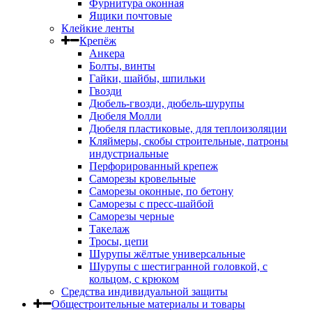
Фурнитура оконная
Ящики почтовые
Клейкие ленты
Крепёж
Анкера
Болты, винты
Гайки, шайбы, шпильки
Гвозди
Дюбель-гвозди, дюбель-шурупы
Дюбеля Молли
Дюбеля пластиковые, для теплоизоляции
Кляймеры, скобы строительные, патроны
индустриальные
Перфорированный крепеж
Саморезы кровельные
Саморезы оконные, по бетону
Саморезы с пресс-шайбой
Саморезы черные
Такелаж
Тросы, цепи
Шурупы жёлтые универсальные
Шурупы с шестигранной головкой, с
кольцом, с крюком
Средства индивидуальной защиты
Общестроительные материалы и товары