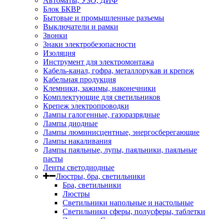
Автоматы, УЗО, ДИФ
Блок БКВР
Бытовые и промышленные разъемы
Выключатели и рамки
Звонки
Знаки электробезопасности
Изоляция
Инструмент для электромонтажа
Кабель-канал, гофра, металлорукав и крепеж
Кабельная продукция
Клемники, зажимы, наконечники
Комплектующие для светильников
Крепеж электропроводки
Лампы галогенные, газоразрядные
Лампы диодные
Лампы люминисцентные, энергосберегающие
Лампы накаливания
Лампы паяльные, лупы, паяльники, паяльные
пасты
Ленты светодиодные
Люстры, бра, светильники
Бра, светильники
Люстры
Светильники напольные и настольные
Светильники сферы, полусферы, таблетки