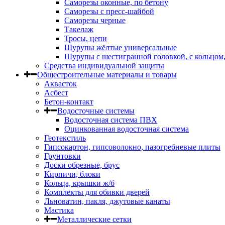
Саморезы оконные, по бетону
Саморезы с пресс-шайбой
Саморезы черные
Такелаж
Тросы, цепи
Шурупы жёлтые универсальные
Шурупы с шестигранной головкой, с кольцом
Средства индивидуальной защиты
Общестроительные материалы и товары
Аквасток
Асбест
Бетон-контакт
Водосточные системы
Водосточная система ПВХ
Оцинкованная водосточная система
Геотекстиль
Гипсокартон, гипсоволокно, пазогребневые плиты
Грунтовки
Доски обрезные, брус
Кирпичи, блоки
Кольца, крышки ж/б
Комплекты для обивки дверей
Льноватин, пакля, джутовые канаты
Мастика
Металлические сетки