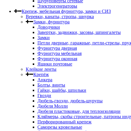
Шуруповерты сетевые
Электрогенераторы
Крепеж, мебельная фурнитура, замки и СИЗ
Веревки, канаты, стропы, шнурка
Замки, фурнитура
Доводчики
Завертки, задвижки, засовы, шпингалеты
Замки
Петли дверные, гаражные, петли-стрелы, пр
Фурнитура дверная
Фурнитура мебельная
Фурнитура оконная
Ящики почтовые
Клейкие ленты
Крепёж
Анкера
Болты, винты
Гайки, шайбы, шпильки
Гвозди
Дюбель-гвозди, дюбель-шурупы
Дюбеля Молли
Дюбеля пластиковые, для теплоизоляции
Кляймеры, скобы строительные, патроны инд
Перфорированный крепеж
Саморезы кровельные