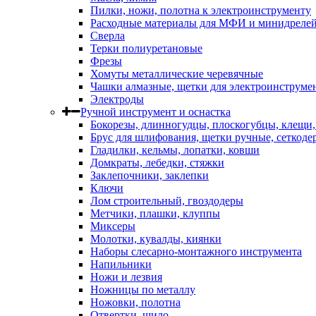
Пилки, ножи, полотна к электроинструменту
Расходные материалы для МФИ и минидреле
Сверла
Терки полиуретановые
Фрезы
Хомуты металлические черевячные
Чашки алмазные, щетки для электроинструме
Электроды
Ручной инструмент и оснастка
Бокорезы, длинногудцы, плоскогубцы, клещи
Брус для шлифования, щетки ручные, сеткоде
Гладилки, кельмы, лопатки, ковши
Домкраты, лебедки, стяжки
Заклепочники, заклепки
Ключи
Лом строительный, гвоздодеры
Метчики, плашки, клуппы
Миксеры
Молотки, кувалды, киянки
Наборы слесарно-монтажного инструмента
Напильники
Ножи и лезвия
Ножницы по металлу
Ножовки, полотна
Отвертки, шило