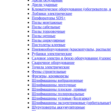
Дрели безударные
Дрели ударные
Климатическое оборудование (обогреватели, 
Лобзики электрические
Перфораторы SDS+
Пилы монтажные
Пилы сабельные
Пилы торцовочные
Пилы цепные
Пилы циркулярные
Пистолеты клеевые
Пневмооборудование (краскопульты, распылит
Рубанки электрические
Садовое электро и бензо оборудование (газоно
Сварочное оборудование
Точила электрические
Фены строительные
Фрезеры, кромкорезы
Шлифмашины вибрационные
Шлифмашины ленточные
Шлифмашины плоские, прямые
Шлифмашины полировальные
Шлифмашины угловые (Болгарки)
Шлифмашины эксцентриковые (орбитальные)
Шуруповерты аккумуляторные