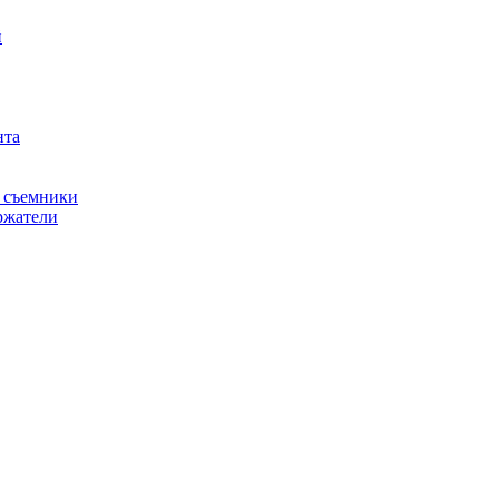
й
нта
, съемники
ржатели