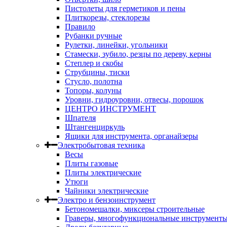
Пистолеты для герметиков и пены
Плиткорезы, стеклорезы
Правило
Рубанки ручные
Рулетки, линейки, угольники
Стамески, зубило, резцы по дереву, керны
Степлер и скобы
Струбцины, тиски
Стусло, полотна
Топоры, колуны
Уровни, гидроуровни, отвесы, порошок
ЦЕНТРО ИНСТРУМЕНТ
Шпателя
Штангенциркуль
Ящики для инструмента, органайзеры
Электробытовая техника
Весы
Плиты газовые
Плиты электрические
Утюги
Чайники электрические
Электро и бензоинструмент
Бетономешалки, миксеры строительные
Граверы, многофункциональные инструмент