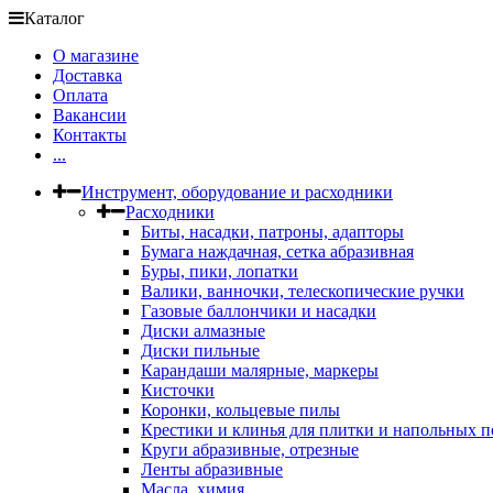
Каталог
О магазине
Доставка
Оплата
Вакансии
Контакты
...
Инструмент, оборудование и расходники
Расходники
Биты, насадки, патроны, адапторы
Бумага наждачная, сетка абразивная
Буры, пики, лопатки
Валики, ванночки, телескопические ручки
Газовые баллончики и насадки
Диски алмазные
Диски пильные
Карандаши малярные, маркеры
Кисточки
Коронки, кольцевые пилы
Крестики и клинья для плитки и напольных 
Круги абразивные, отрезные
Ленты абразивные
Масла, химия