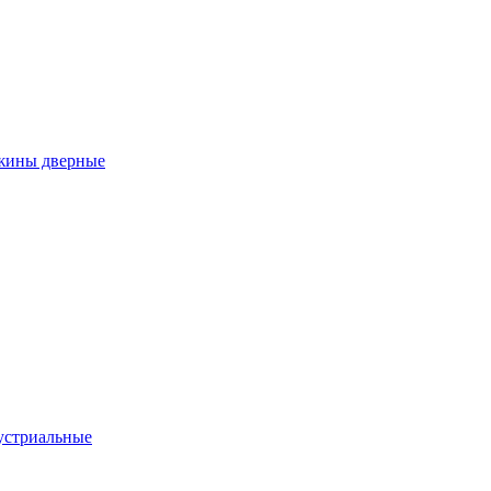
ужины дверные
устриальные