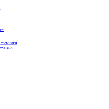
й
нта
, съемники
ржатели