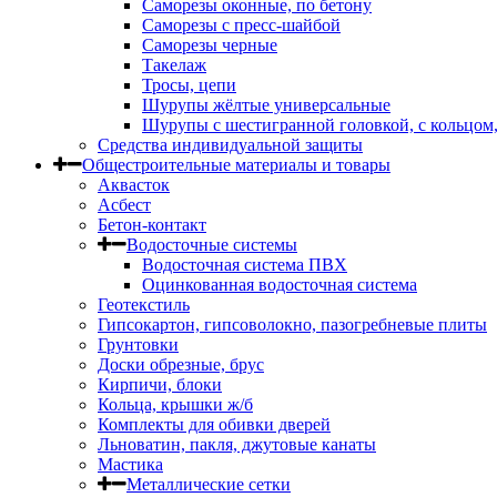
Саморезы оконные, по бетону
Саморезы с пресс-шайбой
Саморезы черные
Такелаж
Тросы, цепи
Шурупы жёлтые универсальные
Шурупы с шестигранной головкой, с кольцом
Средства индивидуальной защиты
Общестроительные материалы и товары
Аквасток
Асбест
Бетон-контакт
Водосточные системы
Водосточная система ПВХ
Оцинкованная водосточная система
Геотекстиль
Гипсокартон, гипсоволокно, пазогребневые плиты
Грунтовки
Доски обрезные, брус
Кирпичи, блоки
Кольца, крышки ж/б
Комплекты для обивки дверей
Льноватин, пакля, джутовые канаты
Мастика
Металлические сетки