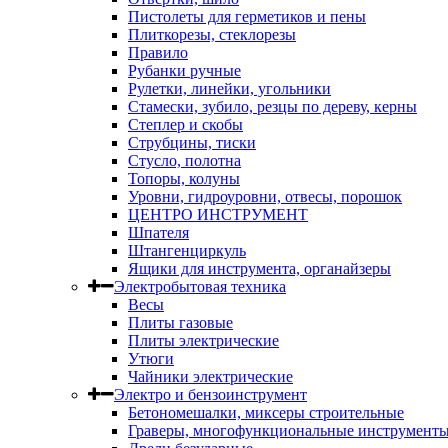
Пистолеты для герметиков и пены
Плиткорезы, стеклорезы
Правило
Рубанки ручные
Рулетки, линейки, угольники
Стамески, зубило, резцы по дереву, керны
Степлер и скобы
Струбцины, тиски
Стусло, полотна
Топоры, колуны
Уровни, гидроуровни, отвесы, порошок
ЦЕНТРО ИНСТРУМЕНТ
Шпателя
Штангенциркуль
Ящики для инструмента, органайзеры
Электробытовая техника
Весы
Плиты газовые
Плиты электрические
Утюги
Чайники электрические
Электро и бензоинструмент
Бетономешалки, миксеры строительные
Граверы, многофункциональные инструмент