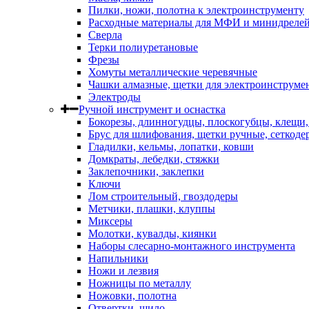
Пилки, ножи, полотна к электроинструменту
Расходные материалы для МФИ и минидреле
Сверла
Терки полиуретановые
Фрезы
Хомуты металлические черевячные
Чашки алмазные, щетки для электроинструме
Электроды
Ручной инструмент и оснастка
Бокорезы, длинногудцы, плоскогубцы, клещи
Брус для шлифования, щетки ручные, сеткоде
Гладилки, кельмы, лопатки, ковши
Домкраты, лебедки, стяжки
Заклепочники, заклепки
Ключи
Лом строительный, гвоздодеры
Метчики, плашки, клуппы
Миксеры
Молотки, кувалды, киянки
Наборы слесарно-монтажного инструмента
Напильники
Ножи и лезвия
Ножницы по металлу
Ножовки, полотна
Отвертки, шило