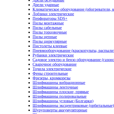
Дрели безударные
Дрели ударные
Климатическое оборудование (обогреватели, 
Лобзики электрические
Перфораторы SDS+
Пилы монтажные
Пилы сабельные
Пилы торцовочные
Пилы цепные
Пилы циркулярные
Пистолеты клеевые
Пневмооборудование (краскопульты, распылит
Рубанки электрические
Садовое электро и бензо оборудование (газоно
Сварочное оборудование
Точила электрические
Фены строительные
Фрезеры, кромкорезы
Шлифмашины вибрационные
Шлифмашины ленточные
Шлифмашины плоские, прямые
Шлифмашины полировальные
Шлифмашины угловые (Болгарки)
Шлифмашины эксцентриковые (орбитальные)
Шуруповерты аккумуляторные