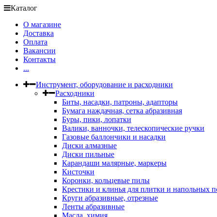
Каталог
О магазине
Доставка
Оплата
Вакансии
Контакты
...
Инструмент, оборудование и расходники
Расходники
Биты, насадки, патроны, адапторы
Бумага наждачная, сетка абразивная
Буры, пики, лопатки
Валики, ванночки, телескопические ручки
Газовые баллончики и насадки
Диски алмазные
Диски пильные
Карандаши малярные, маркеры
Кисточки
Коронки, кольцевые пилы
Крестики и клинья для плитки и напольных 
Круги абразивные, отрезные
Ленты абразивные
Масла, химия