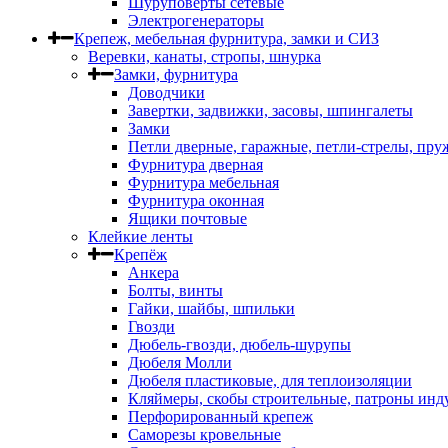
Шуруповерты сетевые
Электрогенераторы
Крепеж, мебельная фурнитура, замки и СИЗ
Веревки, канаты, стропы, шнурка
Замки, фурнитура
Доводчики
Завертки, задвижки, засовы, шпингалеты
Замки
Петли дверные, гаражные, петли-стрелы, пр
Фурнитура дверная
Фурнитура мебельная
Фурнитура оконная
Ящики почтовые
Клейкие ленты
Крепёж
Анкера
Болты, винты
Гайки, шайбы, шпильки
Гвозди
Дюбель-гвозди, дюбель-шурупы
Дюбеля Молли
Дюбеля пластиковые, для теплоизоляции
Кляймеры, скобы строительные, патроны инд
Перфорированный крепеж
Саморезы кровельные