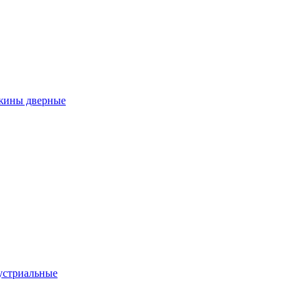
ужины дверные
устриальные