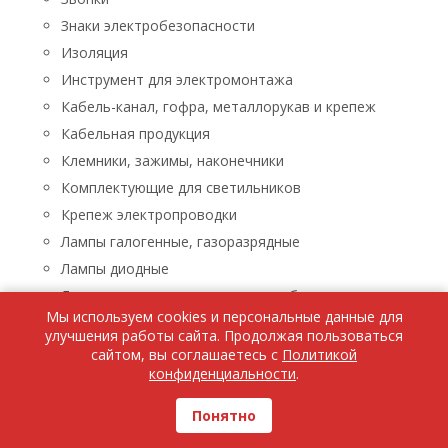
Знаки электробезопасности
Изоляция
Инструмент для электромонтажа
Кабель-канал, гофра, металлорукав и крепеж
Кабельная продукция
Клемники, зажимы, наконечники
Комплектующие для светильников
Крепеж электропроводки
Лампы галогенные, газоразрядные
Лампы диодные
Лампы люминисцентные, энергосберегающие
Мы используем cookies и персональные данные для
Лампы накаливания
улучшения работы сайта. Продолжая пользоваться
Лампы паяльные, лупы, паяльники, паяльные пасты
сайтом, вы соглашаетесь с
Политикой
конфиденциальности
.
Ленты светодиодные
Люстры, бра, светильники
Понятно
Бра, светильники