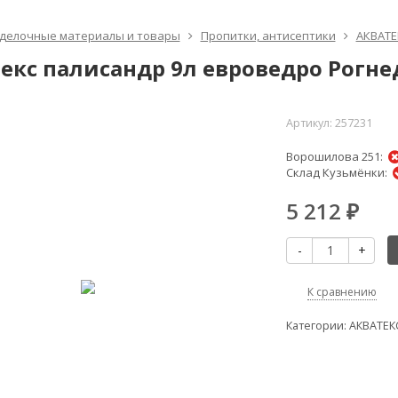
делочные материалы и товары
Пропитки, антисептики
АКВАТЕ
текс палисандр 9л евроведро Рогне
Артикул:
257231
Ворошилова 251:
Склад Кузьмёнки:
5 212
₽
-
+
К сравнению
Категории:
АКВАТЕК