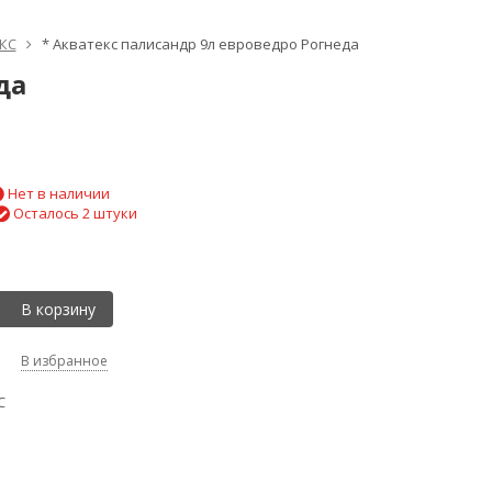
КС
* Акватекс палисандр 9л евроведро Рогнеда
да
Нет в наличии
Осталось 2 штуки
В корзину
В избранное
С