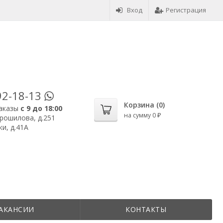
Вход
Регистрация
92-18-13
Корзина (
0
)
аказы
с 9 до 18:00
на сумму
0
₽
орошилова, д.251
и, д.41А
АКАНСИИ
КОНТАКТЫ