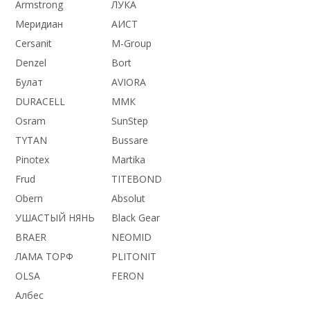
Armstrong
ЛУКА
Меридиан
АИСТ
Cersanit
M-Group
Denzel
Bort
Булат
AVIORA
DURACELL
ММК
Osram
SunStep
TYTAN
Bussare
Pinotex
Martika
Frud
TITEBOND
Obern
Absolut
УШАСТЫЙ НЯНЬ
Black Gear
BRAER
NEOMID
ЛАМА ТОРФ
PLITONIT
OLSA
FERON
Албес