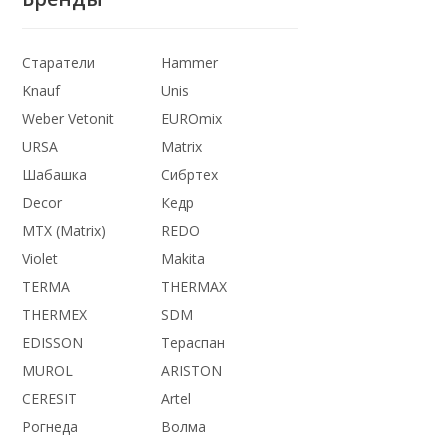
Старатели
Hammer
Knauf
Unis
Weber Vetonit
EUROmix
URSA
Matrix
Шабашка
Сибртех
Decor
Кедр
MTX (Matrix)
REDO
Violet
Makita
TERMA
THERMАX
THERMEX
SDM
EDISSON
Тераспан
MUROL
ARISTON
CERESIT
Artel
Рогнеда
Волма