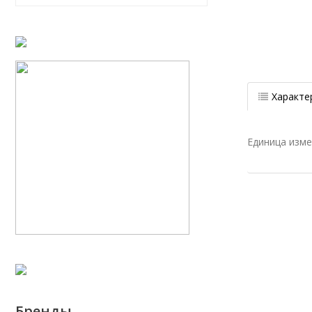
Характе
Единица изм
Бренды