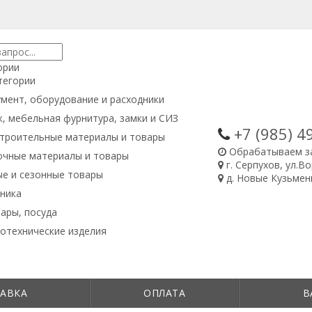
ории
тегории
мент, оборудование и расходники
, мебельная фурнитура, замки и СИЗ
+7 (985)
4
троительные материалы и товары
Обрабатываем з
очные материалы и товары
г. Серпухов, ул.В
е и сезонные товары
д. Новые Кузьменк
ника
ары, посуда
отехнические изделия
АВКА
ОПЛАТА
В