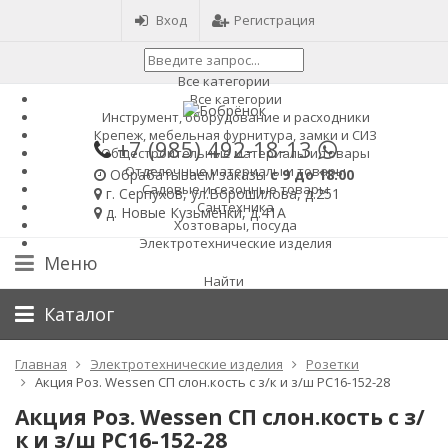
Вход
Регистрация
Все категории
Все категории
Инструмент, оборудование и расходники
Крепеж, мебельная фурнитура, замки и СИЗ
+7 (985)
492-18-13
Общестроительные материалы и товары
Отделочные материалы и товары
Обрабатываем заказы
с 9 до 18:00
Садовые и сезонные товары
г. Серпухов, ул.Ворошилова, д.251
Сантехника
д. Новые Кузьменки, д.41А
Хозтовары, посуда
Электротехнические изделия
Меню
Найти
Каталог
Главная
Электротехнические изделия
Розетки
Акция Роз. Wessen СП слон.кость с з/к и з/ш РС16-152-28
Акция Роз. Wessen СП слон.кость с з/
к и з/ш РС16-152-28