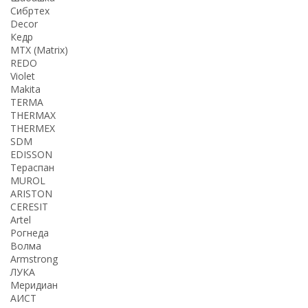
Сибртех
Decor
Кедр
MTX (Matrix)
REDO
Violet
Makita
TERMA
THERMАX
THERMEX
SDM
EDISSON
Тераспан
MUROL
ARISTON
CERESIT
Artel
Рогнеда
Волма
Armstrong
ЛУКА
Меридиан
АИСТ