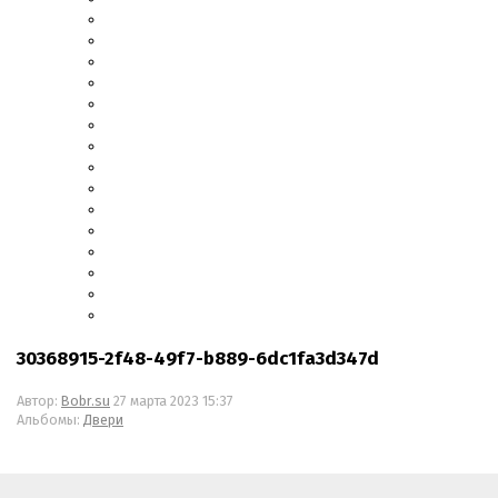
30368915-2f48-49f7-b889-6dc1fa3d347d
Автор:
Bobr.su
27 марта 2023 15:37
Альбомы:
Двери