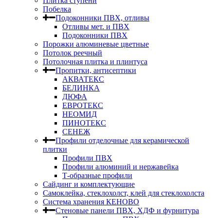
Плитка ступени
Побелка
Подоконники ПВХ, отливы
Отливы мет. и ПВХ
Подоконники ПВХ
Порожки алюминевые цветные
Потолок реечный
Потолочная плитка и плинтуса
Пропитки, антисептики
АКВАТЕКС
БЕЛИНКА
ДЮФА
ЕВРОТЕКС
НЕОМИД
ПИНОТЕКС
СЕНЕЖ
Профили отделочные для керамической
плитки
Профили ПВХ
Профили алюминий и нержавейка
Т-образные профили
Сайдинг и комплектующие
Самоклейка, стеклохолст, клей для стеклохолста
Система хранения КЕНОВО
Стеновые панели ПВХ, ХДФ и фурнитура