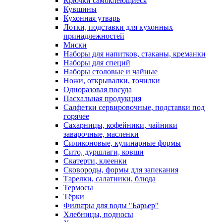
Крючки самоклеющиеся
Кувшины
Кухонная утварь
Лотки, подставки для кухонных
принадлежностей
Миски
Наборы для напитков, стаканы, креманки
Наборы для специй
Наборы столовые и чайные
Ножи, открывалки, точилки
Одноразовая посуда
Пасхальная продукция
Салфетки сервировочные, подставки под
горячее
Сахарницы, кофейники, чайники
заварочные, масленки
Силиконовые, кулинарные формы
Сито, дуршлаги, ковши
Скатерти, клеенки
Сковороды, формы для запекания
Тарелки, салатники, блюда
Термосы
Тёрки
Фильтры для воды "Барьер"
Хлебницы, подносы