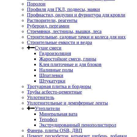
Поролон
Профиля для ГКЛ, подвесы, маяки
Профнастил, ондулин и фурнитура для кровли
Растворители, реагенты
Рубероид, пергамин
Стремянки, лестницы, вышки, леса
Строительные, садовые тачки и колеса для них
Строительные емкости и ведра
Сухие смеси
Гидроизоляция
Жаростойкие смеси, глины
Клея плиточные и для блоков
Наливные полы
Шпатлевки
Штукатурки
Тротуарная плитка и бордюры
Трубы асбесто-цементные
Уплотнитель
Уплотнительные и демпферные ленты
Утеплители
Минеральная вата
Тепофол
Экструдированный пенополистирол
Фанера, плиты OSB, ДВП
Цемент, пескобетон, керамзит, щебень, добавки