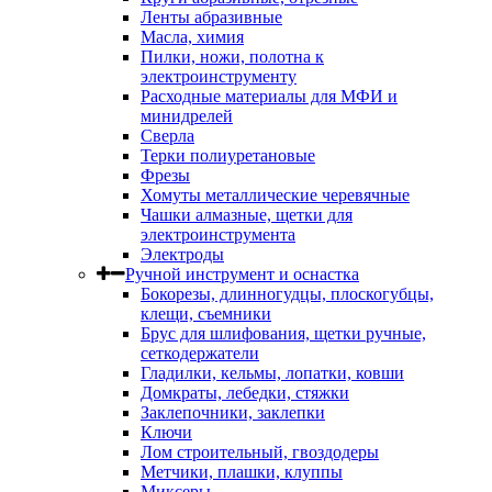
Ленты абразивные
Масла, химия
Пилки, ножи, полотна к
электроинструменту
Расходные материалы для МФИ и
минидрелей
Сверла
Терки полиуретановые
Фрезы
Хомуты металлические черевячные
Чашки алмазные, щетки для
электроинструмента
Электроды
Ручной инструмент и оснастка
Бокорезы, длинногудцы, плоскогубцы,
клещи, съемники
Брус для шлифования, щетки ручные,
сеткодержатели
Гладилки, кельмы, лопатки, ковши
Домкраты, лебедки, стяжки
Заклепочники, заклепки
Ключи
Лом строительный, гвоздодеры
Метчики, плашки, клуппы
Миксеры