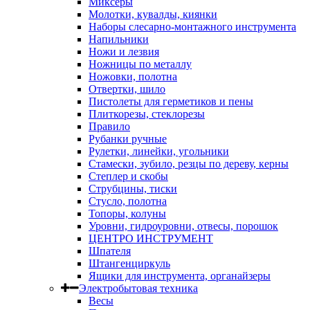
Миксеры
Молотки, кувалды, киянки
Наборы слесарно-монтажного инструмента
Напильники
Ножи и лезвия
Ножницы по металлу
Ножовки, полотна
Отвертки, шило
Пистолеты для герметиков и пены
Плиткорезы, стеклорезы
Правило
Рубанки ручные
Рулетки, линейки, угольники
Стамески, зубило, резцы по дереву, керны
Степлер и скобы
Струбцины, тиски
Стусло, полотна
Топоры, колуны
Уровни, гидроуровни, отвесы, порошок
ЦЕНТРО ИНСТРУМЕНТ
Шпателя
Штангенциркуль
Ящики для инструмента, органайзеры
Электробытовая техника
Весы