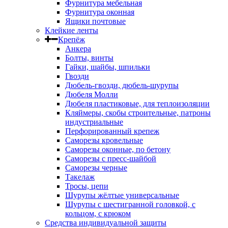
Фурнитура мебельная
Фурнитура оконная
Ящики почтовые
Клейкие ленты
Крепёж
Анкера
Болты, винты
Гайки, шайбы, шпильки
Гвозди
Дюбель-гвозди, дюбель-шурупы
Дюбеля Молли
Дюбеля пластиковые, для теплоизоляции
Кляймеры, скобы строительные, патроны
индустриальные
Перфорированный крепеж
Саморезы кровельные
Саморезы оконные, по бетону
Саморезы с пресс-шайбой
Саморезы черные
Такелаж
Тросы, цепи
Шурупы жёлтые универсальные
Шурупы с шестигранной головкой, с
кольцом, с крюком
Средства индивидуальной защиты