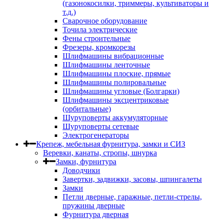
(газонокосилки, триммеры, культиваторы и
т.д.)
Сварочное оборудование
Точила электрические
Фены строительные
Фрезеры, кромкорезы
Шлифмашины вибрационные
Шлифмашины ленточные
Шлифмашины плоские, прямые
Шлифмашины полировальные
Шлифмашины угловые (Болгарки)
Шлифмашины эксцентриковые
(орбитальные)
Шуруповерты аккумуляторные
Шуруповерты сетевые
Электрогенераторы
Крепеж, мебельная фурнитура, замки и СИЗ
Веревки, канаты, стропы, шнурка
Замки, фурнитура
Доводчики
Завертки, задвижки, засовы, шпингалеты
Замки
Петли дверные, гаражные, петли-стрелы,
пружины дверные
Фурнитура дверная