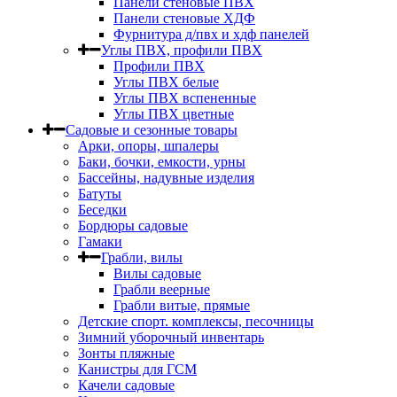
Панели стеновые ПВХ
Панели стеновые ХДФ
Фурнитура д/пвх и хдф панелей
Углы ПВХ, профили ПВХ
Профили ПВХ
Углы ПВХ белые
Углы ПВХ вспененные
Углы ПВХ цветные
Садовые и сезонные товары
Арки, опоры, шпалеры
Баки, бочки, емкости, урны
Бассейны, надувные изделия
Батуты
Беседки
Бордюры садовые
Гамаки
Грабли, вилы
Вилы садовые
Грабли веерные
Грабли витые, прямые
Детские спорт. комплексы, песочницы
Зимний уборочный инвентарь
Зонты пляжные
Канистры для ГСМ
Качели садовые