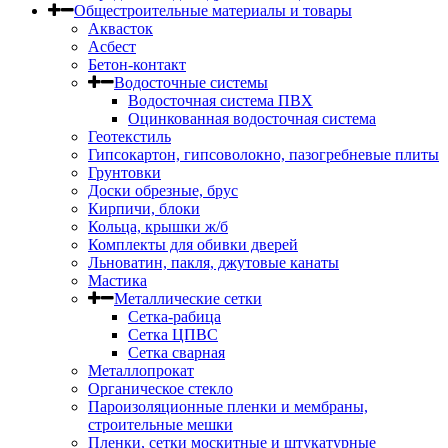
Общестроительные материалы и товары
Аквасток
Асбест
Бетон-контакт
Водосточные системы
Водосточная система ПВХ
Оцинкованная водосточная система
Геотекстиль
Гипсокартон, гипсоволокно, пазогребневые плиты
Грунтовки
Доски обрезные, брус
Кирпичи, блоки
Кольца, крышки ж/б
Комплекты для обивки дверей
Льноватин, пакля, джутовые канаты
Мастика
Металлические сетки
Сетка-рабица
Сетка ЦПВС
Сетка сварная
Металлопрокат
Органическое стекло
Пароизоляционные пленки и мембраны,
строительные мешки
Пленки, сетки москитные и штукатурные