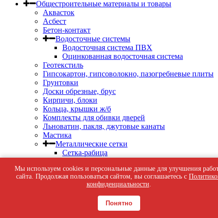
Общестроительные материалы и товары
Аквасток
Асбест
Бетон-контакт
Водосточные системы
Водосточная система ПВХ
Оцинкованная водосточная система
Геотекстиль
Гипсокартон, гипсоволокно, пазогребневые плиты
Грунтовки
Доски обрезные, брус
Кирпичи, блоки
Кольца, крышки ж/б
Комплекты для обивки дверей
Льноватин, пакля, джутовые канаты
Мастика
Металлические сетки
Сетка-рабица
Сетка ЦПВС
Мы используем cookies и персональные данные для улучшения рабо
Сетка сварная
сайта. Продолжая пользоваться сайтом, вы соглашаетесь с
Политико
Металлопрокат
конфиденциальности
.
Органическое стекло
Пароизоляционные пленки и мембраны,
Понятно
строительные мешки
Пленки, сетки москитные и штукатурные