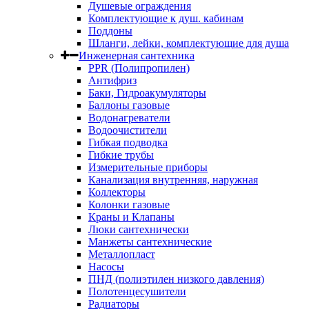
Душевые ограждения
Комплектующие к душ. кабинам
Поддоны
Шланги, лейки, комплектующие для душа
Инженерная сантехника
PPR (Полипропилен)
Антифриз
Баки, Гидроакумуляторы
Баллоны газовые
Водонагреватели
Водоочистители
Гибкая подводка
Гибкие трубы
Измерительные приборы
Канализация внутренняя, наружная
Коллекторы
Колонки газовые
Краны и Клапаны
Люки сантехнически
Манжеты сантехнические
Металлопласт
Насосы
ПНД (полиэтилен низкого давления)
Полотенцесушители
Радиаторы