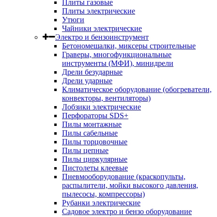
Плиты газовые
Плиты электрические
Утюги
Чайники электрические
Электро и бензоинструмент
Бетономешалки, миксеры строительные
Граверы, многофункциональные
инструменты (МФИ), минидрели
Дрели безударные
Дрели ударные
Климатическое оборудование (обогреватели,
конвекторы, вентиляторы)
Лобзики электрические
Перфораторы SDS+
Пилы монтажные
Пилы сабельные
Пилы торцовочные
Пилы цепные
Пилы циркулярные
Пистолеты клеевые
Пневмооборудование (краскопульты,
распылители, мойки высокого давления,
пылесосы, компрессоры)
Рубанки электрические
Садовое электро и бензо оборудование