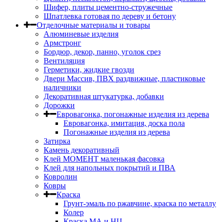
Шифер, плиты цементно-стружечные
Шпатлевка готовая по дереву и бетону
Отделочные материалы и товары
Алюминевые изделия
Армстронг
Бордюр, декор, панно, уголок срез
Вентиляция
Герметики, жидкие гвозди
Двери Массив, ПВХ раздвижные, пластиковые
наличники
Декоративная штукатурка, добавки
Дорожки
Евровагонка, погонажные изделия из дерева
Евровагонка, имитация, доска пола
Погонажные изделия из дерева
Затирка
Камень декоративный
Клей МОМЕНТ маленькая фасовка
Клей для напольных покрытий и ПВА
Ковролин
Ковры
Краска
Грунт-эмаль по ржавчине, краска по металлу
Колер
Краска МА и НЦ