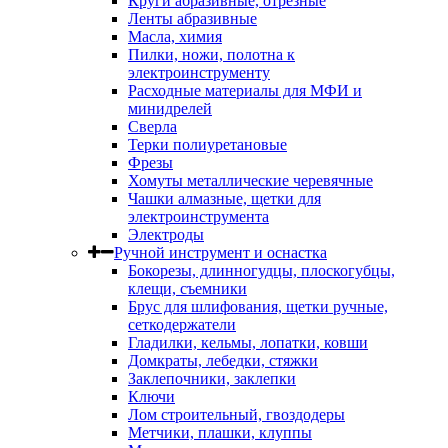
Круги абразивные, отрезные
Ленты абразивные
Масла, химия
Пилки, ножи, полотна к
электроинструменту
Расходные материалы для МФИ и
минидрелей
Сверла
Терки полиуретановые
Фрезы
Хомуты металлические черевячные
Чашки алмазные, щетки для
электроинструмента
Электроды
Ручной инструмент и оснастка
Бокорезы, длинногудцы, плоскогубцы,
клещи, съемники
Брус для шлифования, щетки ручные,
сеткодержатели
Гладилки, кельмы, лопатки, ковши
Домкраты, лебедки, стяжки
Заклепочники, заклепки
Ключи
Лом строительный, гвоздодеры
Метчики, плашки, клуппы