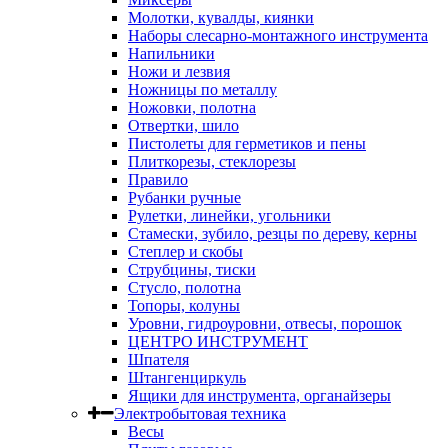
Молотки, кувалды, киянки
Наборы слесарно-монтажного инструмента
Напильники
Ножи и лезвия
Ножницы по металлу
Ножовки, полотна
Отвертки, шило
Пистолеты для герметиков и пены
Плиткорезы, стеклорезы
Правило
Рубанки ручные
Рулетки, линейки, угольники
Стамески, зубило, резцы по дереву, керны
Степлер и скобы
Струбцины, тиски
Стусло, полотна
Топоры, колуны
Уровни, гидроуровни, отвесы, порошок
ЦЕНТРО ИНСТРУМЕНТ
Шпателя
Штангенциркуль
Ящики для инструмента, органайзеры
Электробытовая техника
Весы