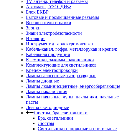
TV aнтена, телефон и разъемы
Автоматы, УЗО, ДИФ
Блок БКВР
Бытовые и промышленные разъемы
Выключатели и рамки
Звонки
Знаки электробезопасности
Изоляция
Инструмент для электромонтажа
Кабель-канал, гофра, металлорукав и крепеж
Кабельная продукция
Клемники, зажимы, наконечники
Комплектующие для светильников
Крепеж электропроводки
Лампы галогенные, газоразрядные
Лампы диодные
Лампы люминисцентные, энергосберегающие
Лампы накаливания
Лампы паяльные, лупы, паяльники, паяльные
пасты
Ленты светодиодные
Люстры, бра, светильники
Бра, светильники
Люстры
Светильники напольные и настольные