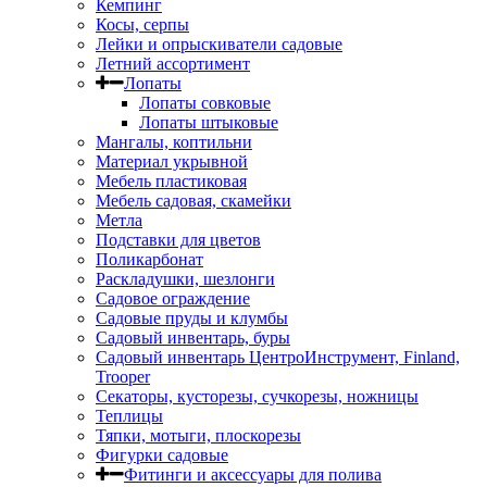
Кемпинг
Косы, серпы
Лейки и опрыскиватели садовые
Летний ассортимент
Лопаты
Лопаты совковые
Лопаты штыковые
Мангалы, коптильни
Материал укрывной
Мебель пластиковая
Мебель садовая, скамейки
Метла
Подставки для цветов
Поликарбонат
Раскладушки, шезлонги
Садовое ограждение
Садовые пруды и клумбы
Садовый инвентарь, буры
Садовый инвентарь ЦентроИнструмент, Finland,
Trooper
Секаторы, кусторезы, сучкорезы, ножницы
Теплицы
Тяпки, мотыги, плоскорезы
Фигурки садовые
Фитинги и аксессуары для полива