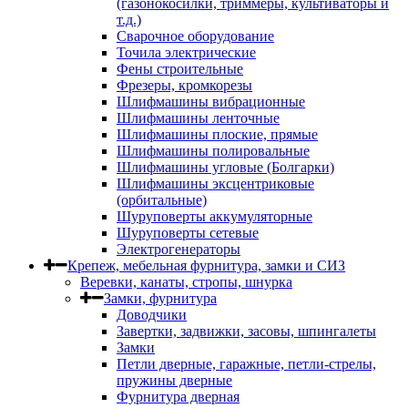
(газонокосилки, триммеры, культиваторы и
т.д.)
Сварочное оборудование
Точила электрические
Фены строительные
Фрезеры, кромкорезы
Шлифмашины вибрационные
Шлифмашины ленточные
Шлифмашины плоские, прямые
Шлифмашины полировальные
Шлифмашины угловые (Болгарки)
Шлифмашины эксцентриковые
(орбитальные)
Шуруповерты аккумуляторные
Шуруповерты сетевые
Электрогенераторы
Крепеж, мебельная фурнитура, замки и СИЗ
Веревки, канаты, стропы, шнурка
Замки, фурнитура
Доводчики
Завертки, задвижки, засовы, шпингалеты
Замки
Петли дверные, гаражные, петли-стрелы,
пружины дверные
Фурнитура дверная