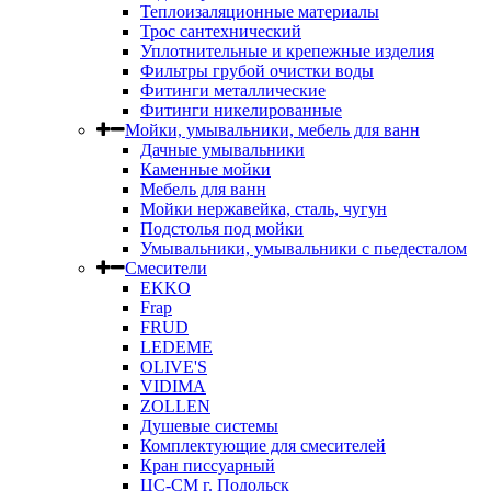
Теплоизаляционные материалы
Трос сантехнический
Уплотнительные и крепежные изделия
Фильтры грубой очистки воды
Фитинги металлические
Фитинги никелированные
Мойки, умывальники, мебель для ванн
Дачные умывальники
Каменные мойки
Мебель для ванн
Мойки нержавейка, сталь, чугун
Подстолья под мойки
Умывальники, умывальники с пьедесталом
Смесители
EKKO
Frap
FRUD
LEDEME
OLIVE'S
VIDIMA
ZOLLEN
Душевые системы
Комплектующие для смесителей
Кран писсуарный
ЦС-СМ г. Подольск