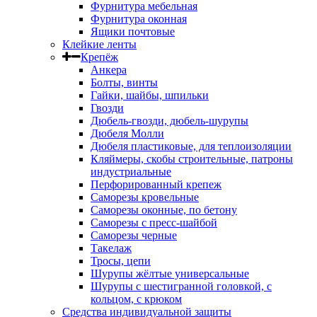
Фурнитура мебельная
Фурнитура оконная
Ящики почтовые
Клейкие ленты
Крепёж
Анкера
Болты, винты
Гайки, шайбы, шпильки
Гвозди
Дюбель-гвозди, дюбель-шурупы
Дюбеля Молли
Дюбеля пластиковые, для теплоизоляции
Кляймеры, скобы строительные, патроны
индустриальные
Перфорированный крепеж
Саморезы кровельные
Саморезы оконные, по бетону
Саморезы с пресс-шайбой
Саморезы черные
Такелаж
Тросы, цепи
Шурупы жёлтые универсальные
Шурупы с шестигранной головкой, с
кольцом, с крюком
Средства индивидуальной защиты