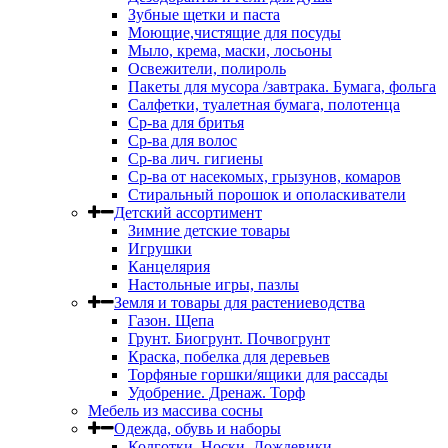
Зубные щетки и паста
Моющие,чистящие для посуды
Мыло, крема, маски, лосьоны
Освежители, полироль
Пакеты для мусора /завтрака. Бумага, фольга
Салфетки, туалетная бумага, полотенца
Ср-ва для бритья
Ср-ва для волос
Ср-ва лич. гигиены
Ср-ва от насекомых, грызунов, комаров
Стиральный порошок и ополаскиватели
Детский ассортимент
Зимние детские товары
Игрушки
Канцелярия
Настольные игры, пазлы
Земля и товары для растениеводства
Газон. Щепа
Грунт. Биогрунт. Почвогрунт
Краска, побелка для деревьев
Торфяные горшки/ящики для рассады
Удобрение. Дренаж. Торф
Мебель из массива сосны
Одежда, обувь и наборы
Колготки. Носки. Дождевики