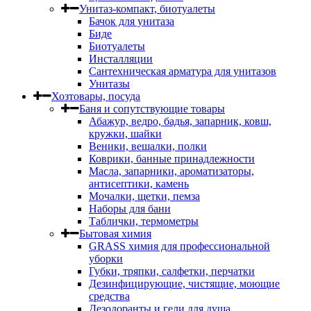
Унитаз-компакт, биотуалеты
Бачок для унитаза
Биде
Биотуалеты
Инсталляции
Сантехническая арматура для унитазов
Унитазы
Хозтовары, посуда
Баня и сопутствующие товары
Абажур, ведро, бадья, запарник, ковш,
кружки, шайки
Веники, вешалки, полки
Коврики, банные принадлежности
Масла, запарники, ароматизаторы,
антисептики, камень
Мочалки, щетки, пемза
Наборы для бани
Таблички, термометры
Бытовая химия
GRASS химия для профессиональной
уборки
Губки, тряпки, салфетки, перчатки
Дезинфицирующие, чистящие, моющие
средства
Дезодоранты и гели для душа