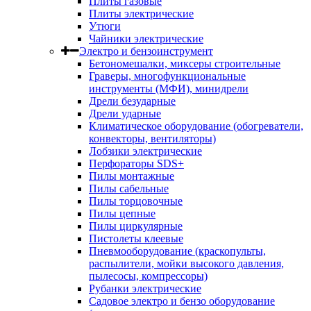
Плиты газовые
Плиты электрические
Утюги
Чайники электрические
Электро и бензоинструмент
Бетономешалки, миксеры строительные
Граверы, многофункциональные
инструменты (МФИ), минидрели
Дрели безударные
Дрели ударные
Климатическое оборудование (обогреватели,
конвекторы, вентиляторы)
Лобзики электрические
Перфораторы SDS+
Пилы монтажные
Пилы сабельные
Пилы торцовочные
Пилы цепные
Пилы циркулярные
Пистолеты клеевые
Пневмооборудование (краскопульты,
распылители, мойки высокого давления,
пылесосы, компрессоры)
Рубанки электрические
Садовое электро и бензо оборудование