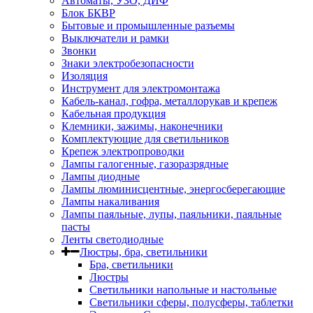
Автоматы, УЗО, ДИФ
Блок БКВР
Бытовые и промышленные разъемы
Выключатели и рамки
Звонки
Знаки электробезопасности
Изоляция
Инструмент для электромонтажа
Кабель-канал, гофра, металлорукав и крепеж
Кабельная продукция
Клемники, зажимы, наконечники
Комплектующие для светильников
Крепеж электропроводки
Лампы галогенные, газоразрядные
Лампы диодные
Лампы люминисцентные, энергосберегающие
Лампы накаливания
Лампы паяльные, лупы, паяльники, паяльные
пасты
Ленты светодиодные
Люстры, бра, светильники
Бра, светильники
Люстры
Светильники напольные и настольные
Светильники сферы, полусферы, таблетки