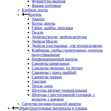
Фурнитура оконная
Ящики почтовые
Клейкие ленты
Крепёж
Анкера
Болты, винты
Гайки, шайбы, шпильки
Гвозди
Дюбель-гвозди, дюбель-шурупы
Дюбеля Молли
Дюбеля пластиковые, для теплоизоляции
Кляймеры, скобы строительные, патроны
индустриальные
Перфорированный крепеж
Саморезы кровельные
Саморезы оконные, по бетону
Саморезы с пресс-шайбой
Саморезы черные
Такелаж
Тросы, цепи
Шурупы жёлтые универсальные
Шурупы с шестигранной головкой, с
кольцом, с крюком
Средства индивидуальной защиты
Общестроительные материалы и товары