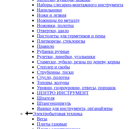
Наборы слесарно-монтажного инструмента
Напильники
Ножи и лезвия
Ножницы по металлу
Ножовки, полотна
Отвертки, шило
Пистолеты для герметиков и пены
Плиткорезы, стеклорезы
Правило
Рубанки ручные
Рулетки, линейки, угольники
Стамески, зубило, резцы по дереву, керны
Степлер и скобы
Струбцины, тиски
Стусло, полотна
Топоры, колуны
Уровни, гидроуровни, отвесы, порошок
ЦЕНТРО ИНСТРУМЕНТ
Шпателя
Штангенциркуль
Ящики для инструмента, органайзеры
Электробытовая техника
Весы
Плиты газовые