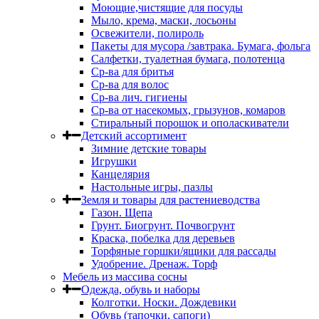
Моющие,чистящие для посуды
Мыло, крема, маски, лосьоны
Освежители, полироль
Пакеты для мусора /завтрака. Бумага, фольга
Салфетки, туалетная бумага, полотенца
Ср-ва для бритья
Ср-ва для волос
Ср-ва лич. гигиены
Ср-ва от насекомых, грызунов, комаров
Стиральный порошок и ополаскиватели
Детский ассортимент
Зимние детские товары
Игрушки
Канцелярия
Настольные игры, пазлы
Земля и товары для растениеводства
Газон. Щепа
Грунт. Биогрунт. Почвогрунт
Краска, побелка для деревьев
Торфяные горшки/ящики для рассады
Удобрение. Дренаж. Торф
Мебель из массива сосны
Одежда, обувь и наборы
Колготки. Носки. Дождевики
Обувь (тапочки, сапоги)