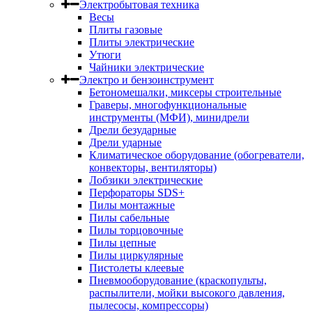
Электробытовая техника
Весы
Плиты газовые
Плиты электрические
Утюги
Чайники электрические
Электро и бензоинструмент
Бетономешалки, миксеры строительные
Граверы, многофункциональные
инструменты (МФИ), минидрели
Дрели безударные
Дрели ударные
Климатическое оборудование (обогреватели,
конвекторы, вентиляторы)
Лобзики электрические
Перфораторы SDS+
Пилы монтажные
Пилы сабельные
Пилы торцовочные
Пилы цепные
Пилы циркулярные
Пистолеты клеевые
Пневмооборудование (краскопульты,
распылители, мойки высокого давления,
пылесосы, компрессоры)