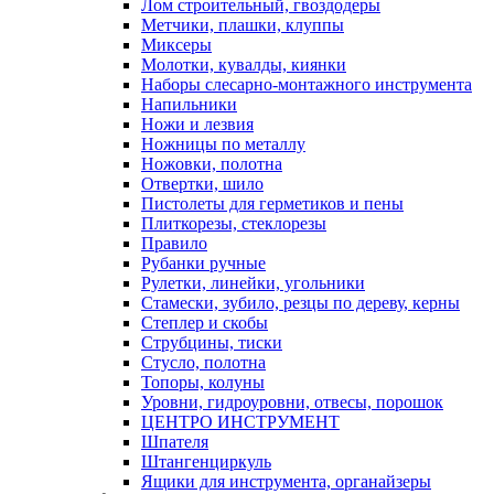
Лом строительный, гвоздодеры
Метчики, плашки, клуппы
Миксеры
Молотки, кувалды, киянки
Наборы слесарно-монтажного инструмента
Напильники
Ножи и лезвия
Ножницы по металлу
Ножовки, полотна
Отвертки, шило
Пистолеты для герметиков и пены
Плиткорезы, стеклорезы
Правило
Рубанки ручные
Рулетки, линейки, угольники
Стамески, зубило, резцы по дереву, керны
Степлер и скобы
Струбцины, тиски
Стусло, полотна
Топоры, колуны
Уровни, гидроуровни, отвесы, порошок
ЦЕНТРО ИНСТРУМЕНТ
Шпателя
Штангенциркуль
Ящики для инструмента, органайзеры