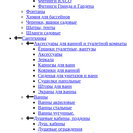
Фитинги RACO
Фитинги Гринда и Гардена
Фонтаны
Химия для бассейнов
Черенки, ящики садовые
Шатры, тенты
Шланги садовые
Сантехника
Аксессуары для ванной и туалетной комнаты
Ёршики туалетные, вантузы
Аксессуары
Зеркала
Карнизы для ванн
Коврики для ванной
Сиденья для унитазов и ванн
Сушилки напольные
Шторы для ванн
Экраны для ванны
Ванны
Ванны акриловые
Ванны стальные
Ванны чугунные.
Душевые кабины, поддоны
Душ. кабины
Душевые ограждения