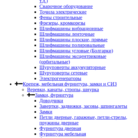
т.д.)
Сварочное оборудование
Точила электрические
Фены строительные
Фрезеры, кромкорезы
Шлифмашины вибрационные
Шлифмашины ленточные
Шлифмашины плоские, прямые
Шлифмашины полировальные
Шлифмашины угловые (Болгарки)
Шлифмашины эксцентриковые
(орбитальные)
Шуруповерты аккумуляторные
Шуруповерты сетевые
Электрогенераторы
Крепеж, мебельная фурнитура, замки и СИЗ
Веревки, канаты, стропы, шнурка
Замки, фурнитура
Доводчики
Завертки, задвижки, засовы, шпингалеты
Замки
Петли дверные, гаражные, петли-стрелы,
пружины дверные
Фурнитура дверная
Фурнитура мебельная