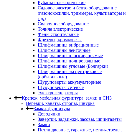
Рубанки электрические
Садовое электро и бензо оборудование
(газонокосилки, триммеры, культиваторы и
т.д.)
Сварочное оборудование
Точила электрические
Фены строительные
Фрезеры, кромкорезы
Шлифмашины вибрационные
Шлифмашины ленточные
Шлифмашины плоские, прямые
Шлифмашины полировальные
Шлифмашины угловые (Болгарки)
Шлифмашины эксцентриковые
(орбитальные)
Шуруповерты аккумуляторные
Шуруповерты сетевые
Электрогенераторы
Крепеж, мебельная фурнитура, замки и СИЗ
Веревки, канаты, стропы, шнурка
Замки, фурнитура
Доводчики
Завертки, задвижки, засовы, шпингалеты
Замки
Петли дверные, гаражные, петли-стрелы,