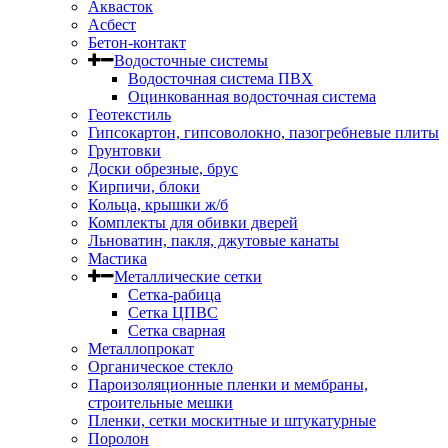
Аквасток
Асбест
Бетон-контакт
Водосточные системы
Водосточная система ПВХ
Оцинкованная водосточная система
Геотекстиль
Гипсокартон, гипсоволокно, пазогребневые плиты
Грунтовки
Доски обрезные, брус
Кирпичи, блоки
Кольца, крышки ж/б
Комплекты для обивки дверей
Льноватин, пакля, джутовые канаты
Мастика
Металлические сетки
Сетка-рабица
Сетка ЦПВС
Сетка сварная
Металлопрокат
Органическое стекло
Пароизоляционные пленки и мембраны,
строительные мешки
Пленки, сетки москитные и штукатурные
Поролон