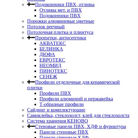
Подоконники ПВХ, отливы
Отливы мет. и ПВХ
Подоконники ПВХ
Порожки алюминевые цветные
Потолок реечный
Потолочная плитка и плинтуса
Пропитки, антисептики
АКВАТЕКС
БЕЛИНКА
ДЮФА
ЕВРОТЕКС
НЕОМИД
ПИНОТЕКС
СЕНЕЖ
Профили отделочные для керамической
плитки
Профили ПВХ
Профили алюминий и нержавейка
Т-образные профили
Сайдинг и комплектующие
Самоклейка, стеклохолст, клей для стеклохолста
Система хранения КЕНОВО
Стеновые панели ПВХ, ХДФ и фурнитура
Панели стеновые ПВХ
Панели стеновые ХДФ