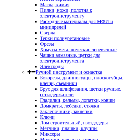
Масла, химия
Пилки, ножи, полотна к
электроинструменту
Расходные материалы для МФИ и
минидрелей
Сверла
Терки полиуретановые
Фрезы
Хомуты металлические черевячные
Чашки алмазные, щетки для
электроинструмента
Электроды
Ручной инструмент и оснастка
Бокорезы, длинногудцы, плоскогубцы,
клещи, съемники
Брус для шлифования, щетки ручные,
сеткодержатели
Гладилки, кельмы, лопатки, ковши
Домкраты, лебедки, стяжки
Заклепочники, заклепки
Ключи
Лом строительный, гвоздодеры
Метчики, плашки, клуппы
Миксеры
Молотки, кувалды, киянки