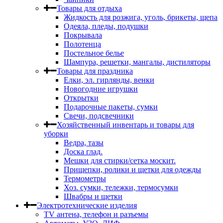
Товары для отдыха
Жидкость для розжига, уголь, брикеты, щепа
Одеяла, пледы, подушки
Покрывала
Полотенца
Постельное белье
Шампура, решетки, мангалы, дистиляторы
Товары для праздника
Елки, эл. гирлянды, венки
Новогодние игрушки
Открытки
Подарочные пакеты, сумки
Свечи, подсвечники
Хозяйственный инвентарь и товары для
уборки
Ведра, тазы
Доска глад.
Мешки для стирки/сетка москит.
Прищепки, ролики и щетки для одежды
Термометры
Хоз. сумки, тележки, термосумки
Швабры и щетки
Электротехнические изделия
TV aнтена, телефон и разъемы