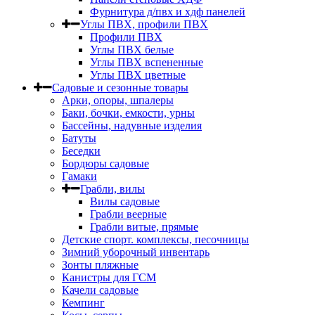
Фурнитура д/пвх и хдф панелей
Углы ПВХ, профили ПВХ
Профили ПВХ
Углы ПВХ белые
Углы ПВХ вспененные
Углы ПВХ цветные
Садовые и сезонные товары
Арки, опоры, шпалеры
Баки, бочки, емкости, урны
Бассейны, надувные изделия
Батуты
Беседки
Бордюры садовые
Гамаки
Грабли, вилы
Вилы садовые
Грабли веерные
Грабли витые, прямые
Детские спорт. комплексы, песочницы
Зимний уборочный инвентарь
Зонты пляжные
Канистры для ГСМ
Качели садовые
Кемпинг