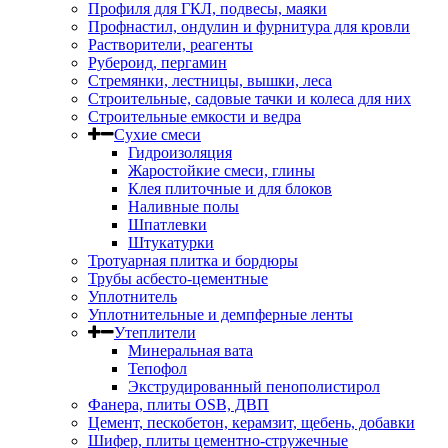
Профиля для ГКЛ, подвесы, маяки
Профнастил, ондулин и фурнитура для кровли
Растворители, реагенты
Рубероид, пергамин
Стремянки, лестницы, вышки, леса
Строительные, садовые тачки и колеса для них
Строительные емкости и ведра
Сухие смеси
Гидроизоляция
Жаростойкие смеси, глины
Клея плиточные и для блоков
Наливные полы
Шпатлевки
Штукатурки
Тротуарная плитка и бордюры
Трубы асбесто-цементные
Уплотнитель
Уплотнительные и демпферные ленты
Утеплители
Минеральная вата
Тепофол
Экструдированный пенополистирол
Фанера, плиты OSB, ДВП
Цемент, пескобетон, керамзит, щебень, добавки
Шифер, плиты цементно-стружечные