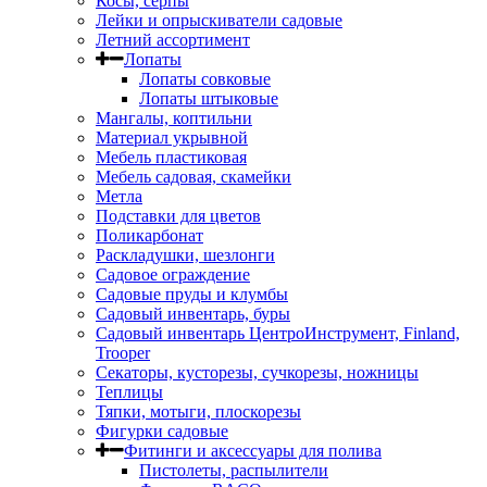
Косы, серпы
Лейки и опрыскиватели садовые
Летний ассортимент
Лопаты
Лопаты совковые
Лопаты штыковые
Мангалы, коптильни
Материал укрывной
Мебель пластиковая
Мебель садовая, скамейки
Метла
Подставки для цветов
Поликарбонат
Раскладушки, шезлонги
Садовое ограждение
Садовые пруды и клумбы
Садовый инвентарь, буры
Садовый инвентарь ЦентроИнструмент, Finland,
Trooper
Секаторы, кусторезы, сучкорезы, ножницы
Теплицы
Тяпки, мотыги, плоскорезы
Фигурки садовые
Фитинги и аксессуары для полива
Пистолеты, распылители