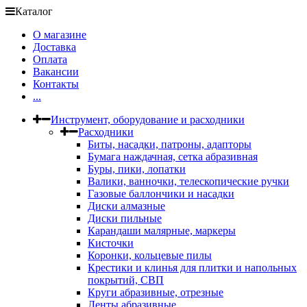
Каталог
О магазине
Доставка
Оплата
Вакансии
Контакты
...
Инструмент, оборудование и расходники
Расходники
Биты, насадки, патроны, адапторы
Бумага наждачная, сетка абразивная
Буры, пики, лопатки
Валики, ванночки, телескопические ручки
Газовые баллончики и насадки
Диски алмазные
Диски пильные
Карандаши малярные, маркеры
Кисточки
Коронки, кольцевые пилы
Крестики и клинья для плитки и напольных
покрытий, СВП
Круги абразивные, отрезные
Ленты абразивные