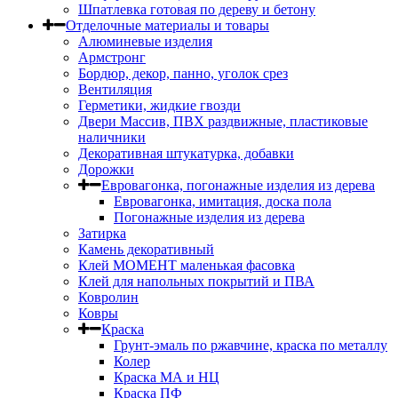
Шпатлевка готовая по дереву и бетону
Отделочные материалы и товары
Алюминевые изделия
Армстронг
Бордюр, декор, панно, уголок срез
Вентиляция
Герметики, жидкие гвозди
Двери Массив, ПВХ раздвижные, пластиковые
наличники
Декоративная штукатурка, добавки
Дорожки
Евровагонка, погонажные изделия из дерева
Евровагонка, имитация, доска пола
Погонажные изделия из дерева
Затирка
Камень декоративный
Клей МОМЕНТ маленькая фасовка
Клей для напольных покрытий и ПВА
Ковролин
Ковры
Краска
Грунт-эмаль по ржавчине, краска по металлу
Колер
Краска МА и НЦ
Краска ПФ