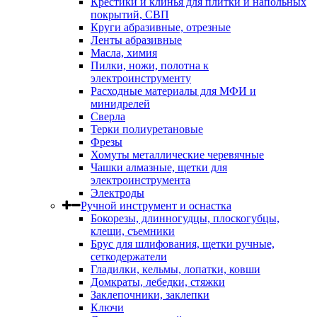
Крестики и клинья для плитки и напольных
покрытий, СВП
Круги абразивные, отрезные
Ленты абразивные
Масла, химия
Пилки, ножи, полотна к
электроинструменту
Расходные материалы для МФИ и
минидрелей
Сверла
Терки полиуретановые
Фрезы
Хомуты металлические черевячные
Чашки алмазные, щетки для
электроинструмента
Электроды
Ручной инструмент и оснастка
Бокорезы, длинногудцы, плоскогубцы,
клещи, съемники
Брус для шлифования, щетки ручные,
сеткодержатели
Гладилки, кельмы, лопатки, ковши
Домкраты, лебедки, стяжки
Заклепочники, заклепки
Ключи