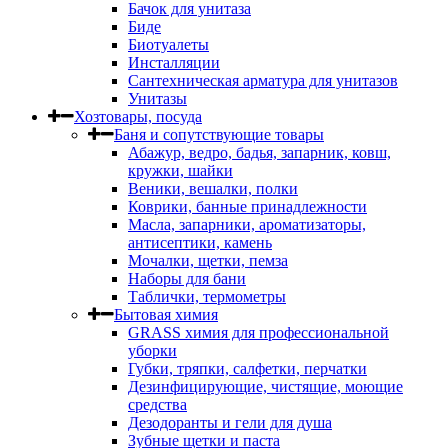
Бачок для унитаза
Биде
Биотуалеты
Инсталляции
Сантехническая арматура для унитазов
Унитазы
Хозтовары, посуда
Баня и сопутствующие товары
Абажур, ведро, бадья, запарник, ковш,
кружки, шайки
Веники, вешалки, полки
Коврики, банные принадлежности
Масла, запарники, ароматизаторы,
антисептики, камень
Мочалки, щетки, пемза
Наборы для бани
Таблички, термометры
Бытовая химия
GRASS химия для профессиональной
уборки
Губки, тряпки, салфетки, перчатки
Дезинфицирующие, чистящие, моющие
средства
Дезодоранты и гели для душа
Зубные щетки и паста