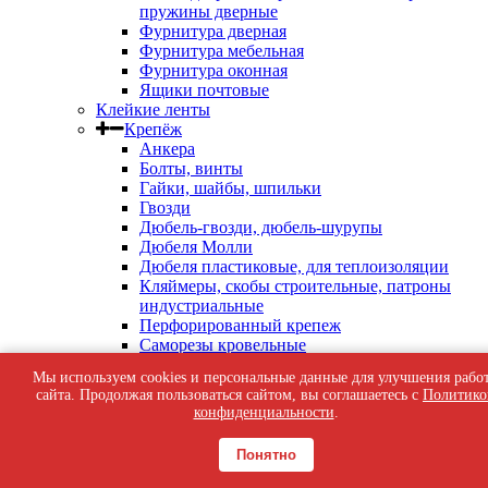
пружины дверные
Фурнитура дверная
Фурнитура мебельная
Фурнитура оконная
Ящики почтовые
Клейкие ленты
Крепёж
Анкера
Болты, винты
Гайки, шайбы, шпильки
Гвозди
Дюбель-гвозди, дюбель-шурупы
Дюбеля Молли
Дюбеля пластиковые, для теплоизоляции
Кляймеры, скобы строительные, патроны
индустриальные
Перфорированный крепеж
Саморезы кровельные
Саморезы оконные, по бетону
Мы используем cookies и персональные данные для улучшения рабо
Саморезы с пресс-шайбой
сайта. Продолжая пользоваться сайтом, вы соглашаетесь с
Политико
Саморезы черные
конфиденциальности
.
Такелаж
Тросы, цепи
Понятно
Шурупы жёлтые универсальные
Шурупы с шестигранной головкой, с