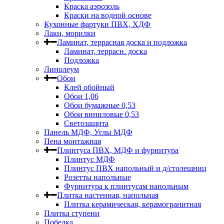
Краска аэрозоль
Краски на водной основе
Кухонные фартуки ПВХ, ХДФ
Лаки, морилки
Ламинат, террасная доска и подложка
Ламинат, террасн. доска
Подложка
Линолеум
Обои
Клей обойный
Обои 1,06
Обои бумажные 0,53
Обои виниловые 0,53
Светозащита
Панель МДФ, Углы МДФ
Пена монтажная
Плинтуса ПВХ, МДФ и фурнитура
Плинтус МДФ
Плинтус ПВХ напольный и д/столешниц
Розетты напольные
Фурнитура к плинтусам напольным
Плитка настенная, напольная
Плитка керамическая, керамогранитная
Плитка ступени
Побелка