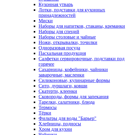
Кухонная утварь
Лотки, подставки для кухонных
принадлежностей
Миски
Наборы для напитков, стаканы, креманки
Наборы для специй
Наборы столовые и чайные
Ножи, открывалки, точилки
Одноразовая посуда
Пасхальная продукция
Салфетки сервировочные, подставки под
горячее
Сахарницы, кофейники, чайники
заварочные, масленки
Силиконовые, кулинарные формы
Сито, дуршлаги, ковши
Скатерти, клеенки
Сковороды, формы для запекания
Тарелки, салатники, блюда
Термосы
Тёрки
Фильтры для воды "Барьер"
Хлебницы, подносы
Хром для кухни
Чайники