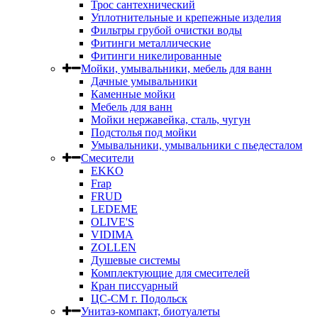
Трос сантехнический
Уплотнительные и крепежные изделия
Фильтры грубой очистки воды
Фитинги металлические
Фитинги никелированные
Мойки, умывальники, мебель для ванн
Дачные умывальники
Каменные мойки
Мебель для ванн
Мойки нержавейка, сталь, чугун
Подстолья под мойки
Умывальники, умывальники с пьедесталом
Смесители
EKKO
Frap
FRUD
LEDEME
OLIVE'S
VIDIMA
ZOLLEN
Душевые системы
Комплектующие для смесителей
Кран писсуарный
ЦС-СМ г. Подольск
Унитаз-компакт, биотуалеты