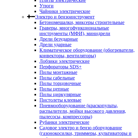
Плиты электрические
Утюги
Чайники электрические
Электро и бензоинструмент
Бетономешалки, миксеры строительные
Граверы, многофункциональные
инструменты (МФИ), минидрели
Дрели безударные
Дрели ударные
Климатическое оборудование (обогреватели,
конвекторы, вентиляторы)
Лобзики электрические
Перфораторы SDS+
Пилы монтажные
Пилы сабельные
Пилы торцовочные
Пилы цепные
Пилы циркулярные
Пистолеты клеевые
Пневмооборудование (краскопульты,
распылители, мойки высокого давления,
пылесосы, компрессоры)
Рубанки электрические
Садовое электро и бензо оборудование
(газонокосилки, триммеры, культиваторы и