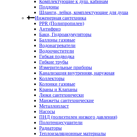
Комплектующие к душ. кабинам
Поддоны
Шланги, лейки, комплектующие для душа
Инженерная сантехника
PPR (Полипропилен)
Антифриз
Баки, Гидроакумуляторы
Баллоны газовые
Водонагреватели
Водоочистители
Гибкая подводка
Гибкие трубы
Измерительные приборы
Канализация внутренняя, наружная
Коллекторы
Колонки газовые
Краны и Клапаны
Люки сантехнически
Манжеты сантехнические
Металлопласт
Насосы
ПНД (полиэтилен низкого давления)
Полотенцесушители
Радиаторы
Теплоизаляционные материалы