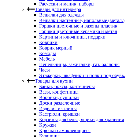
Расчески и маник. наборы
Товары для интерьера
Вешалки для одежды
Вешалки настенные, напольные (метал.)
Горшки цветочные и вазоны пластик.
Горшки цветочные керамика и метал
Картины и ключницы, подарки
Коврики
Коврик мерный
Комоды
Мебель
Пепельницы, зажигалки, газ. баллоны
Часы
Этажерки, шкафчики и полки под обувь.
Товары для кухни
Банки, боксы, контейнеры
Вазы, конфетницы
Воронки, сушилки
Доски разделочные
Изделия из глины
Кастрюли, крышки
Корзины для белья, ящики для хранения
Кружки
Крючки самоклеющиеся
Кувшины