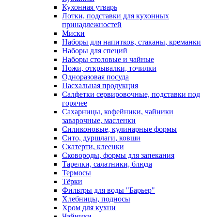
Кухонная утварь
Лотки, подставки для кухонных
принадлежностей
Миски
Наборы для напитков, стаканы, креманки
Наборы для специй
Наборы столовые и чайные
Ножи, открывалки, точилки
Одноразовая посуда
Пасхальная продукция
Салфетки сервировочные, подставки под
горячее
Сахарницы, кофейники, чайники
заварочные, масленки
Силиконовые, кулинарные формы
Сито, дуршлаги, ковши
Скатерти, клеенки
Сковороды, формы для запекания
Тарелки, салатники, блюда
Термосы
Тёрки
Фильтры для воды "Барьер"
Хлебницы, подносы
Хром для кухни
Чайники