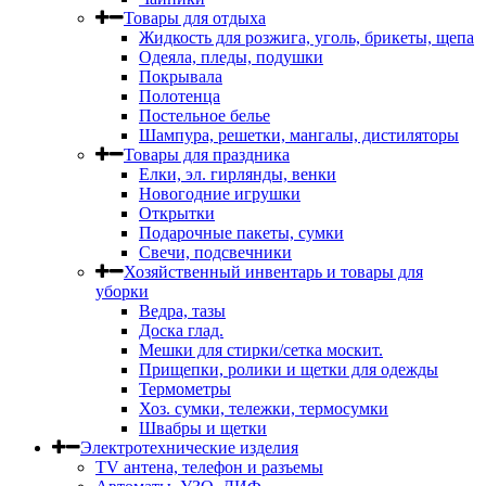
Товары для отдыха
Жидкость для розжига, уголь, брикеты, щепа
Одеяла, пледы, подушки
Покрывала
Полотенца
Постельное белье
Шампура, решетки, мангалы, дистиляторы
Товары для праздника
Елки, эл. гирлянды, венки
Новогодние игрушки
Открытки
Подарочные пакеты, сумки
Свечи, подсвечники
Хозяйственный инвентарь и товары для
уборки
Ведра, тазы
Доска глад.
Мешки для стирки/сетка москит.
Прищепки, ролики и щетки для одежды
Термометры
Хоз. сумки, тележки, термосумки
Швабры и щетки
Электротехнические изделия
TV aнтена, телефон и разъемы