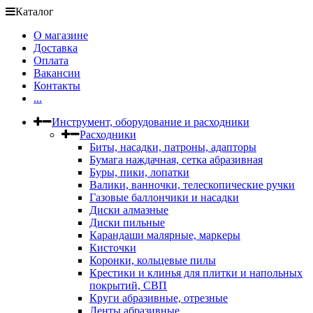
Каталог
О магазине
Доставка
Оплата
Вакансии
Контакты
...
Инструмент, оборудование и расходники
Расходники
Биты, насадки, патроны, адапторы
Бумага наждачная, сетка абразивная
Буры, пики, лопатки
Валики, ванночки, телескопические ручки
Газовые баллончики и насадки
Диски алмазные
Диски пильные
Карандаши малярные, маркеры
Кисточки
Коронки, кольцевые пилы
Крестики и клинья для плитки и напольных
покрытий, СВП
Круги абразивные, отрезные
Ленты абразивные