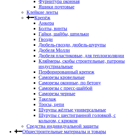
Фурнитура оконная
Ящики почтовые
Клейкие ленты
Крепёж
Анкера
Болты, винты
Гайки, шайбы, шпильки
Гвозди
Дюбель-гвозди, дюбель-шурупы
Дюбеля Молли
Дюбеля пластиковые, для теплоизоляции
Кляймеры, скобы строительные, патроны
индустриальные
Перфорированный крепеж
Саморезы кровельные
Саморезы оконные, по бетону
Саморезы с пресс-шайбой
Саморезы черные
Такелаж
Тросы, цепи
Шурупы жёлтые универсальные
Шурупы с шестигранной головкой, с
кольцом, с крюком
Средства индивидуальной защиты
Общестроительные материалы и товары