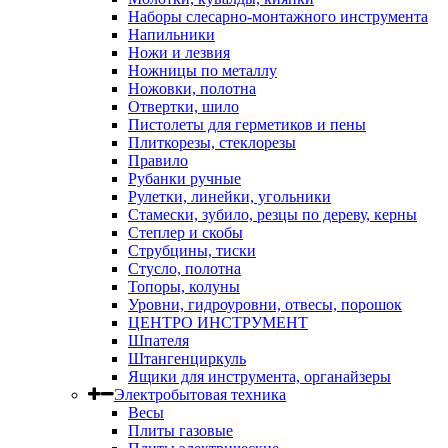
Наборы слесарно-монтажного инструмента
Напильники
Ножи и лезвия
Ножницы по металлу
Ножовки, полотна
Отвертки, шило
Пистолеты для герметиков и пены
Плиткорезы, стеклорезы
Правило
Рубанки ручные
Рулетки, линейки, угольники
Стамески, зубило, резцы по дереву, керны
Степлер и скобы
Струбцины, тиски
Стусло, полотна
Топоры, колуны
Уровни, гидроуровни, отвесы, порошок
ЦЕНТРО ИНСТРУМЕНТ
Шпателя
Штангенциркуль
Ящики для инструмента, органайзеры
Электробытовая техника
Весы
Плиты газовые