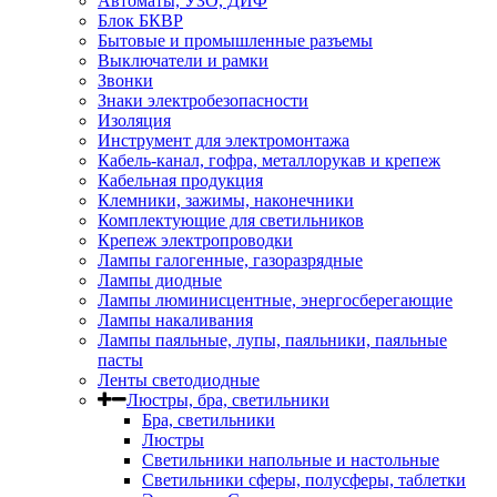
Автоматы, УЗО, ДИФ
Блок БКВР
Бытовые и промышленные разъемы
Выключатели и рамки
Звонки
Знаки электробезопасности
Изоляция
Инструмент для электромонтажа
Кабель-канал, гофра, металлорукав и крепеж
Кабельная продукция
Клемники, зажимы, наконечники
Комплектующие для светильников
Крепеж электропроводки
Лампы галогенные, газоразрядные
Лампы диодные
Лампы люминисцентные, энергосберегающие
Лампы накаливания
Лампы паяльные, лупы, паяльники, паяльные
пасты
Ленты светодиодные
Люстры, бра, светильники
Бра, светильники
Люстры
Светильники напольные и настольные
Светильники сферы, полусферы, таблетки