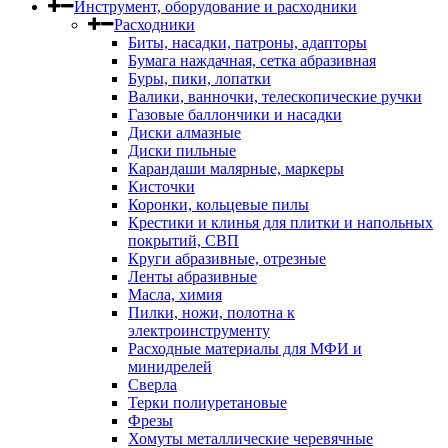
Инструмент, оборудование и расходники
Расходники
Биты, насадки, патроны, адапторы
Бумага наждачная, сетка абразивная
Буры, пики, лопатки
Валики, ванночки, телескопические ручки
Газовые баллончики и насадки
Диски алмазные
Диски пильные
Карандаши малярные, маркеры
Кисточки
Коронки, кольцевые пилы
Крестики и клинья для плитки и напольных
покрытий, СВП
Круги абразивные, отрезные
Ленты абразивные
Масла, химия
Пилки, ножи, полотна к
электроинструменту
Расходные материалы для МФИ и
минидрелей
Сверла
Терки полиуретановые
Фрезы
Хомуты металлические черевячные