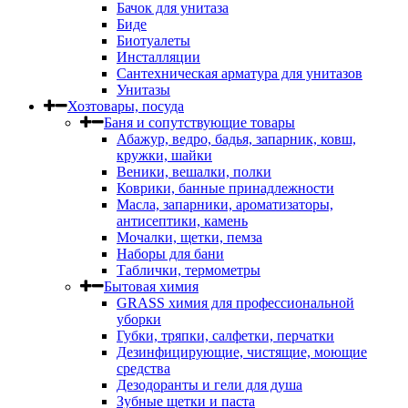
Бачок для унитаза
Биде
Биотуалеты
Инсталляции
Сантехническая арматура для унитазов
Унитазы
Хозтовары, посуда
Баня и сопутствующие товары
Абажур, ведро, бадья, запарник, ковш,
кружки, шайки
Веники, вешалки, полки
Коврики, банные принадлежности
Масла, запарники, ароматизаторы,
антисептики, камень
Мочалки, щетки, пемза
Наборы для бани
Таблички, термометры
Бытовая химия
GRASS химия для профессиональной
уборки
Губки, тряпки, салфетки, перчатки
Дезинфицирующие, чистящие, моющие
средства
Дезодоранты и гели для душа
Зубные щетки и паста