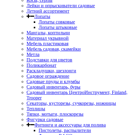
Косы, серпы
Лейки и опрыскиватели садовые
Летний ассортимент
Лопаты
Лопаты совковые
Лопаты штыковые
Мангалы, коптильни
Материал укрывной
Мебель пластиковая
Мебель садовая, скамейки
Метла
Подставки для цветов
Поликарбонат
Раскладушки, шезлонги
Садовое ограждение
Садовые пруды и клумбы
Садовый инвентарь, буры
Садовый инвентарь ЦентроИнструмент, Finland,
Trooper
Секаторы, кусторезы, сучкорезы, ножницы
Теплицы
Тяпки, мотыги, плоскорезы
Фигурки садовые
Фитинги и аксессуары для полива
Пистолеты, распылители