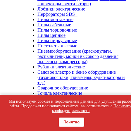
конвекторы, вентиляторы)
Лобзики электрические
Перфораторы SDS+
Пилы монтажные
Пилы сабельные
Пилы торцовочные
Пилы цепные
Пилы циркулярные
Пистолеты клеевые
Пневмооборудование (краскопульты,
распылители, мойки высокого давления,
пылесосы, компрессоры)
Рубанки электрические
Садовое электро и бензо оборудование
(газонокосилки, триммеры, культиваторы и
т.д.)
Сварочное оборудование
Точила электрические
Фены строительные
Мы используем cookies и персональные данные для улучшения рабо
Фрезеры, кромкорезы
сайта. Продолжая пользоваться сайтом, вы соглашаетесь с
Политико
Шлифмашины вибрационные
конфиденциальности
.
Шлифмашины ленточные
Шлифмашины плоские, прямые
Понятно
Шлифмашины полировальные
Шлифмашины угловые (Болгарки)