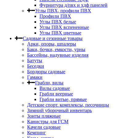
Фурнитура д/пвх и хдф панелей
Углы ПВХ, профили ПВХ
Профили ПВХ
Углы ПВХ белые
Углы ПВХ вспененные
Углы ПВХ цветные
Садовые и сезонные товары
Арки, опоры, шпалеры
Баки, бочки, емкости, урны
Бассейны, надувные изделия
Батуты
Беседки
Бордюры садовые
Гамаки
Грабли, вилы
Вилы садовые
Грабли веерные
Грабли витые, прямые
Детские спорт. комплексы, песочницы
Зимний уборочный инвентарь
Зонты пляжные
Канистры для ГСМ
Качели садовые
Кемпинг