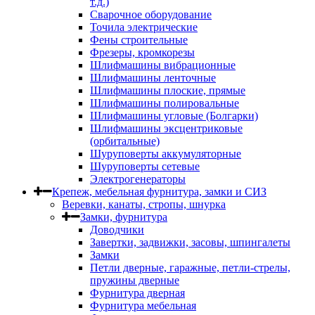
т.д.)
Сварочное оборудование
Точила электрические
Фены строительные
Фрезеры, кромкорезы
Шлифмашины вибрационные
Шлифмашины ленточные
Шлифмашины плоские, прямые
Шлифмашины полировальные
Шлифмашины угловые (Болгарки)
Шлифмашины эксцентриковые
(орбитальные)
Шуруповерты аккумуляторные
Шуруповерты сетевые
Электрогенераторы
Крепеж, мебельная фурнитура, замки и СИЗ
Веревки, канаты, стропы, шнурка
Замки, фурнитура
Доводчики
Завертки, задвижки, засовы, шпингалеты
Замки
Петли дверные, гаражные, петли-стрелы,
пружины дверные
Фурнитура дверная
Фурнитура мебельная