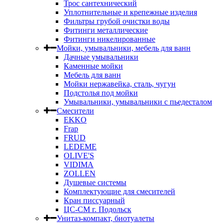
Трос сантехнический
Уплотнительные и крепежные изделия
Фильтры грубой очистки воды
Фитинги металлические
Фитинги никелированные
Мойки, умывальники, мебель для ванн
Дачные умывальники
Каменные мойки
Мебель для ванн
Мойки нержавейка, сталь, чугун
Подстолья под мойки
Умывальники, умывальники с пьедесталом
Смесители
EKKO
Frap
FRUD
LEDEME
OLIVE'S
VIDIMA
ZOLLEN
Душевые системы
Комплектующие для смесителей
Кран писсуарный
ЦС-СМ г. Подольск
Унитаз-компакт, биотуалеты