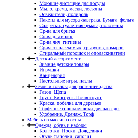
Моющие,чистящие для посуды
Мыло, крема, маски, лосьоны
Освежители, полироль
Пакеты для мусора /завтрака. Бумага, фольга
Салфетки, туалетная бумага, полотенца
Ср-ва для бритья
Ср-ва для волос
Ср-ва лич. гигиены
Ср-ва от насекомых, грызунов, комаров
Стиральный порошок и ополаскиватели
Детский ассортимент
Зимние детские товары
Игрушки
Канцелярия
Настольные игры, пазлы
Земля и товары для растениеводства
Газон. Щепа
Грунт. Биогрунт. Почвогрунт
Краска, побелка для деревьев
Торфяные горшки/ящики для рассады
Удобрение. Дренаж. Торф
Мебель из массива сосны
Одежда, обувь и наборы
Колготки. Носки. Дождевики
Обувь (тапочки, сапоги)