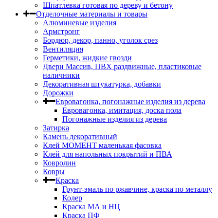
Шпатлевка готовая по дереву и бетону
Отделочные материалы и товары
Алюминевые изделия
Армстронг
Бордюр, декор, панно, уголок срез
Вентиляция
Герметики, жидкие гвозди
Двери Массив, ПВХ раздвижные, пластиковые
наличники
Декоративная штукатурка, добавки
Дорожки
Евровагонка, погонажные изделия из дерева
Евровагонка, имитация, доска пола
Погонажные изделия из дерева
Затирка
Камень декоративный
Клей МОМЕНТ маленькая фасовка
Клей для напольных покрытий и ПВА
Ковролин
Ковры
Краска
Грунт-эмаль по ржавчине, краска по металлу
Колер
Краска МА и НЦ
Краска ПФ