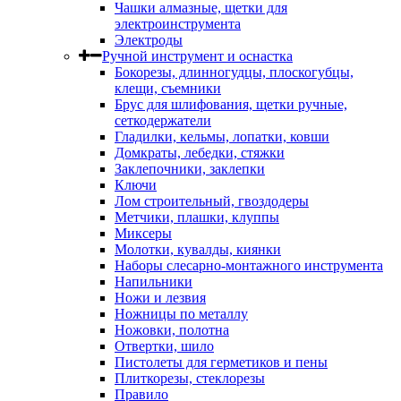
Чашки алмазные, щетки для
электроинструмента
Электроды
Ручной инструмент и оснастка
Бокорезы, длинногудцы, плоскогубцы,
клещи, съемники
Брус для шлифования, щетки ручные,
сеткодержатели
Гладилки, кельмы, лопатки, ковши
Домкраты, лебедки, стяжки
Заклепочники, заклепки
Ключи
Лом строительный, гвоздодеры
Метчики, плашки, клуппы
Миксеры
Молотки, кувалды, киянки
Наборы слесарно-монтажного инструмента
Напильники
Ножи и лезвия
Ножницы по металлу
Ножовки, полотна
Отвертки, шило
Пистолеты для герметиков и пены
Плиткорезы, стеклорезы
Правило