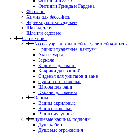
Фитинги RACO
Фитинги Гринда и Гардена
Фонтаны
Химия для бассейнов
Черенки, ящики садовые
Шатры, тенты
Шланги садовые
Сантехника
Аксессуары для ванной и туалетной комнаты
Ёршики туалетные, вантузы
Аксессуары
Зеркала
Карнизы для ванн
Коврики для ванной
Сиденья для унитазов и ванн
Сушилки напольные
Шторы для ванн
Экраны для ванны
Ванны
Ванны акриловые
Ванны стальные
Ванны чугунные.
Душевые кабины, поддоны
Душ. кабины
Душевые ограждения