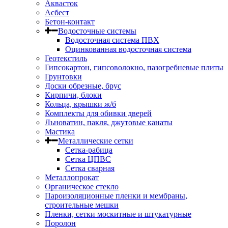
Аквасток
Асбест
Бетон-контакт
Водосточные системы
Водосточная система ПВХ
Оцинкованная водосточная система
Геотекстиль
Гипсокартон, гипсоволокно, пазогребневые плиты
Грунтовки
Доски обрезные, брус
Кирпичи, блоки
Кольца, крышки ж/б
Комплекты для обивки дверей
Льноватин, пакля, джутовые канаты
Мастика
Металлические сетки
Сетка-рабица
Сетка ЦПВС
Сетка сварная
Металлопрокат
Органическое стекло
Пароизоляционные пленки и мембраны,
строительные мешки
Пленки, сетки москитные и штукатурные
Поролон