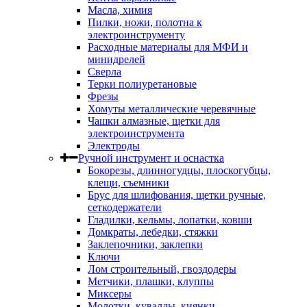
Масла, химия
Пилки, ножи, полотна к
электроинструменту
Расходные материалы для МФИ и
минидрелей
Сверла
Терки полиуретановые
Фрезы
Хомуты металлические черевячные
Чашки алмазные, щетки для
электроинструмента
Электроды
Ручной инструмент и оснастка
Бокорезы, длинногудцы, плоскогубцы,
клещи, съемники
Брус для шлифования, щетки ручные,
сеткодержатели
Гладилки, кельмы, лопатки, ковши
Домкраты, лебедки, стяжки
Заклепочники, заклепки
Ключи
Лом строительный, гвоздодеры
Метчики, плашки, клуппы
Миксеры
Молотки, кувалды, киянки