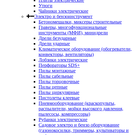
Плиты электрические
Утюги
Чайники электрические
Электро и бензоинструмент
Бетономешалки, миксеры строительные
Граверы, многофункциональные
инструменты (МФИ), минидрели
Дрели безударные
Дрели ударные
Климатическое оборудование (обогреватели,
конвекторы, вентиляторы)
Лобзики электрические
Перфораторы SDS+
Пилы монтажные
Пилы сабельные
Пилы торцовочные
Пилы цепные
Пилы циркулярные
Пистолеты клеевые
Пневмооборудование (краскопульты,
распылители, мойки высокого давления,
пылесосы, компрессоры)
Рубанки электрические
Садовое электро и бензо оборудование
(газонокосилки, триммеры, культиваторы и