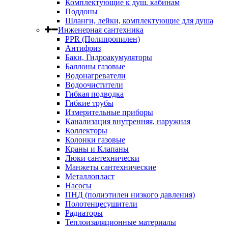
Комплектующие к душ. кабинам
Поддоны
Шланги, лейки, комплектующие для душа
Инженерная сантехника
PPR (Полипропилен)
Антифриз
Баки, Гидроакумуляторы
Баллоны газовые
Водонагреватели
Водоочистители
Гибкая подводка
Гибкие трубы
Измерительные приборы
Канализация внутренняя, наружная
Коллекторы
Колонки газовые
Краны и Клапаны
Люки сантехнически
Манжеты сантехнические
Металлопласт
Насосы
ПНД (полиэтилен низкого давления)
Полотенцесушители
Радиаторы
Теплоизаляционные материалы