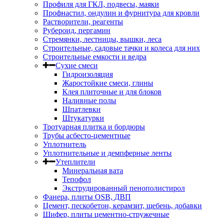
Профиля для ГКЛ, подвесы, маяки
Профнастил, ондулин и фурнитура для кровли
Растворители, реагенты
Рубероид, пергамин
Стремянки, лестницы, вышки, леса
Строительные, садовые тачки и колеса для них
Строительные емкости и ведра
Сухие смеси
Гидроизоляция
Жаростойкие смеси, глины
Клея плиточные и для блоков
Наливные полы
Шпатлевки
Штукатурки
Тротуарная плитка и бордюры
Трубы асбесто-цементные
Уплотнитель
Уплотнительные и демпферные ленты
Утеплители
Минеральная вата
Тепофол
Экструдированный пенополистирол
Фанера, плиты OSB, ДВП
Цемент, пескобетон, керамзит, щебень, добавки
Шифер, плиты цементно-стружечные