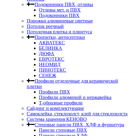
Подоконники ПВХ, отливы
Отливы мет. и ПВХ
Подоконники ПВХ
Порожки алюминевые цветные
Потолок реечный
Потолочная плитка и плинтуса
Пропитки, антисептики
АКВАТЕКС
БЕЛИНКА
ДЮФА
ЕВРОТЕКС
НЕОМИД
ПИНОТЕКС
СЕНЕЖ
Профили отделочные для керамической
плитки
Профили ПВХ
Профили алюминий и нержавейка
Т-образные профили
Сайдинг и комплектующие
Самоклейка, стеклохолст, клей для стеклохолста
Система хранения КЕНОВО
Стеновые панели ПВХ, ХДФ и фурнитура
Панели стеновые ПВХ
Панели стеновые ХДФ