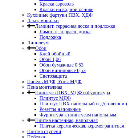
Краска аэрозоль
Краски на водной основе
Кухонные фартуки ПВХ, ХДФ
Лаки, морилки
Ламинат, террасная доска и подложка
Ламинат, террасн. доска
Подложка
Линолеум
Обои
Клей обойный
Обои 1,06
Обои бумажные 0,53
Обои виниловые 0,53
Светозащита
Панель МДФ, Углы МДФ
Пена монтажная
Плинтуса ПВХ, МДФ и фурнитура
Плинтус МДФ
Плинтус ПВХ напольный и д/столешниц
Розетты напольные
Фурнитура к плинтусам напольным
Плитка настенная, напольная
Плитка керамическая, керамогранитная
Плитка ступени
Побелка