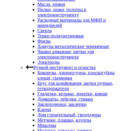
Масла, химия
Пилки, ножи, полотна к
электроинструменту
Расходные материалы для МФИ и
минидрелей
Сверла
Терки полиуретановые
Фрезы
Хомуты металлические черевячные
Чашки алмазные, щетки для
электроинструмента
Электроды
Ручной инструмент и оснастка
Бокорезы, длинногудцы, плоскогубцы,
клещи, съемники
Брус для шлифования, щетки ручные,
сеткодержатели
Гладилки, кельмы, лопатки, ковши
Домкраты, лебедки, стяжки
Заклепочники, заклепки
Ключи
Лом строительный, гвоздодеры
Метчики, плашки, клуппы
Миксеры
Молотки, кувалды, киянки