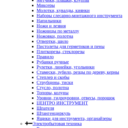
Метчики, плашки, клуппы
Миксеры
Молотки, кувалды, киянки
Наборы слесарно-монтажного инструмента
Напильники
Ножи и лезвия
Ножницы по металлу
Ножовки, полотна
Отвертки, шило
Пистолеты для герметиков и пены
Плиткорезы, стеклорезы
Правило
Рубанки ручные
Рулетки, линейки, угольники
Стамески, зубило, резцы по дереву, керны
Степлер и скобы
Струбцины, тиски
Стусло, полотна
Топоры, колуны
Уровни, гидроуровни, отвесы, порошок
ЦЕНТРО ИНСТРУМЕНТ
Шпателя
Штангенциркуль
Ящики для инструмента, органайзеры
Электробытовая техника