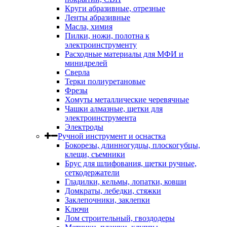
Круги абразивные, отрезные
Ленты абразивные
Масла, химия
Пилки, ножи, полотна к
электроинструменту
Расходные материалы для МФИ и
минидрелей
Сверла
Терки полиуретановые
Фрезы
Хомуты металлические черевячные
Чашки алмазные, щетки для
электроинструмента
Электроды
Ручной инструмент и оснастка
Бокорезы, длинногудцы, плоскогубцы,
клещи, съемники
Брус для шлифования, щетки ручные,
сеткодержатели
Гладилки, кельмы, лопатки, ковши
Домкраты, лебедки, стяжки
Заклепочники, заклепки
Ключи
Лом строительный, гвоздодеры