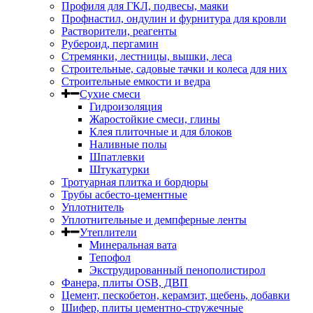
Профиля для ГКЛ, подвесы, маяки
Профнастил, ондулин и фурнитура для кровли
Растворители, реагенты
Рубероид, пергамин
Стремянки, лестницы, вышки, леса
Строительные, садовые тачки и колеса для них
Строительные емкости и ведра
Сухие смеси
Гидроизоляция
Жаростойкие смеси, глины
Клея плиточные и для блоков
Наливные полы
Шпатлевки
Штукатурки
Тротуарная плитка и бордюры
Трубы асбесто-цементные
Уплотнитель
Уплотнительные и демпферные ленты
Утеплители
Минеральная вата
Тепофол
Экструдированный пенополистирол
Фанера, плиты OSB, ДВП
Цемент, пескобетон, керамзит, щебень, добавки
Шифер, плиты цементно-стружечные