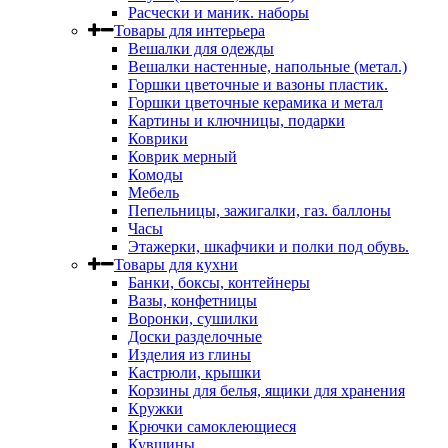
Расчески и маник. наборы
Товары для интерьера
Вешалки для одежды
Вешалки настенные, напольные (метал.)
Горшки цветочные и вазоны пластик.
Горшки цветочные керамика и метал
Картины и ключницы, подарки
Коврики
Коврик мерный
Комоды
Мебель
Пепельницы, зажигалки, газ. баллоны
Часы
Этажерки, шкафчики и полки под обувь.
Товары для кухни
Банки, боксы, контейнеры
Вазы, конфетницы
Воронки, сушилки
Доски разделочные
Изделия из глины
Кастрюли, крышки
Корзины для белья, ящики для хранения
Кружки
Крючки самоклеющиеся
Кувшины