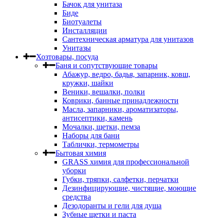
Бачок для унитаза
Биде
Биотуалеты
Инсталляции
Сантехническая арматура для унитазов
Унитазы
Хозтовары, посуда
Баня и сопутствующие товары
Абажур, ведро, бадья, запарник, ковш,
кружки, шайки
Веники, вешалки, полки
Коврики, банные принадлежности
Масла, запарники, ароматизаторы,
антисептики, камень
Мочалки, щетки, пемза
Наборы для бани
Таблички, термометры
Бытовая химия
GRASS химия для профессиональной
уборки
Губки, тряпки, салфетки, перчатки
Дезинфицирующие, чистящие, моющие
средства
Дезодоранты и гели для душа
Зубные щетки и паста