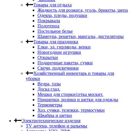
Товары для отдыха
Жидкость для розжига, уголь, брикеты, щепа
Одеяла, пледы, подушки
Покрывала
Полотенца
Постельное белье
Шампура, решетки, мангалы, дистиляторы
Товары для праздника
Елки, эл. гирлянды, венки
Новогодние игрушки
Открытки
Подарочные пакеты, сумки
Свечи, подсвечники
Хозяйственный инвентарь и товары для
уборки
Ведра, тазы
Доска глад.
Мешки для стирки/сетка москит.
Прищепки, ролики и щетки для одежды
Термометры
Хоз. сумки, тележки, термосумки
Швабры и щетки
Электротехнические изделия
TV aнтена, телефон и разъемы