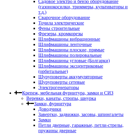
Садовое электро и бензо оборудование
(газонокосилки, триммеры, культиваторы и
т.д.)
Сварочное оборудование
Точила электрические
Фены строительные
Фрезеры, кромкорезы
Шлифмашины вибрационные
Шлифмашины ленточные
Шлифмашины плоские, прямые
Шлифмашины полировальные
Шлифмашины угловые (Болгарки)
Шлифмашины эксцентриковые
(орбитальные)
Шуруповерты аккумуляторные
Шуруповерты сетевые
Электрогенераторы
Крепеж, мебельная фурнитура, замки и СИЗ
Веревки, канаты, стропы, шнурка
Замки, фурнитура
Доводчики
Завертки, задвижки, засовы, шпингалеты
Замки
Петли дверные, гаражные, петли-стрелы,
пружины дверные