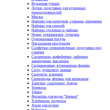
Кухонная утварь
Лотки, подставки для кухонных
принадлежностей
Миски
Наборы для напитков, стаканы, креманки
Наборы для специй
Наборы столовые и чайные
Ножи, открывалки, точилки
Одноразовая посуда
Пасхальная продукция
Салфетки сервировочные, подставки под
горячее
Сахарницы, кофейники, чайники
заварочные, масленки
Силиконовые, кулинарные формы
Сито, дуршлаги, ковши
Скатерти, клеенки
Сковороды, формы для запекания
Тарелки, салатники, блюда
Термосы
Тёрки
Фильтры для воды "Барьер"
Хлебницы, подносы
Хром для кухни
Чайники