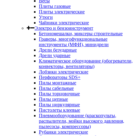
Весы
Плиты газовые
Плиты электрические
Утюги
Чайники электрические
Электро и бензоинструмент
Бетономешалки, миксеры строительные
Граверы, многофункциональные
инструменты (МФИ), минидрели
Дрели безударные
Дрели ударные
Климатическое оборудование (обогреватели,
конвекторы, вентиляторы)
Лобзики электрические
Перфораторы SDS+
Пилы монтажные
Пилы сабельные
Пилы торцовочные
Пилы цепные
Пилы циркулярные
Пистолеты клеевые
Пневмооборудование (краскопульты,
распылители, мойки высокого давления,
пылесосы, компрессоры)
Рубанки электрические