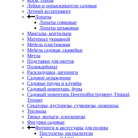
Косы, серпы
Лейки и опрыскиватели садовые
Летний ассортимент
Лопаты
Лопаты совковые
Лопаты штыковые
Мангалы, коптильни
Материал укрывной
Мебель пластиковая
Мебель садовая, скамейки
Метла
Подставки для цветов
Поликарбонат
Раскладушки, шезлонги
Садовое ограждение
Садовые пруды и клумбы
Садовый инвентарь, буры
Садовый инвентарь ЦентроИнструмент, Finland,
Trooper
Секаторы, кусторезы, сучкорезы, ножницы
Теплицы
Тяпки, мотыги, плоскорезы
Фигурки садовые
Фитинги и аксессуары для полива
Пистолеты, распылители