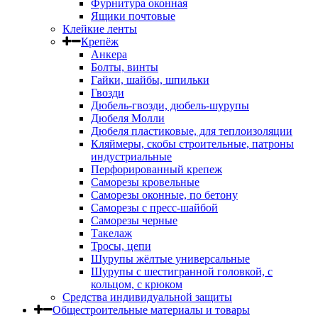
Фурнитура оконная
Ящики почтовые
Клейкие ленты
Крепёж
Анкера
Болты, винты
Гайки, шайбы, шпильки
Гвозди
Дюбель-гвозди, дюбель-шурупы
Дюбеля Молли
Дюбеля пластиковые, для теплоизоляции
Кляймеры, скобы строительные, патроны
индустриальные
Перфорированный крепеж
Саморезы кровельные
Саморезы оконные, по бетону
Саморезы с пресс-шайбой
Саморезы черные
Такелаж
Тросы, цепи
Шурупы жёлтые универсальные
Шурупы с шестигранной головкой, с
кольцом, с крюком
Средства индивидуальной защиты
Общестроительные материалы и товары