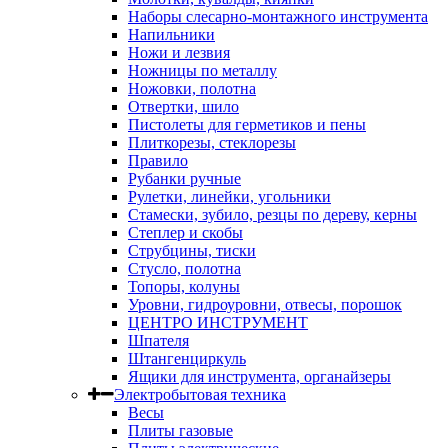
Наборы слесарно-монтажного инструмента
Напильники
Ножи и лезвия
Ножницы по металлу
Ножовки, полотна
Отвертки, шило
Пистолеты для герметиков и пены
Плиткорезы, стеклорезы
Правило
Рубанки ручные
Рулетки, линейки, угольники
Стамески, зубило, резцы по дереву, керны
Степлер и скобы
Струбцины, тиски
Стусло, полотна
Топоры, колуны
Уровни, гидроуровни, отвесы, порошок
ЦЕНТРО ИНСТРУМЕНТ
Шпателя
Штангенциркуль
Ящики для инструмента, органайзеры
Электробытовая техника
Весы
Плиты газовые