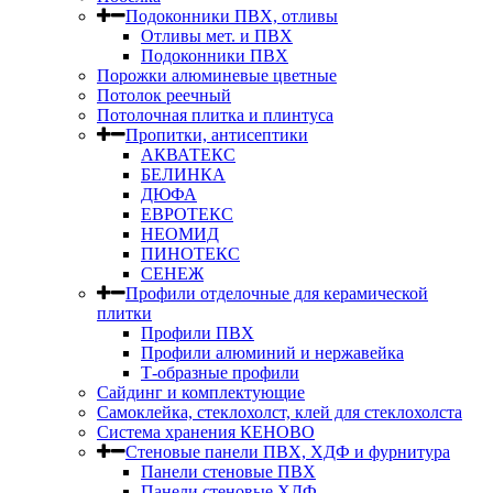
Подоконники ПВХ, отливы
Отливы мет. и ПВХ
Подоконники ПВХ
Порожки алюминевые цветные
Потолок реечный
Потолочная плитка и плинтуса
Пропитки, антисептики
АКВАТЕКС
БЕЛИНКА
ДЮФА
ЕВРОТЕКС
НЕОМИД
ПИНОТЕКС
СЕНЕЖ
Профили отделочные для керамической
плитки
Профили ПВХ
Профили алюминий и нержавейка
Т-образные профили
Сайдинг и комплектующие
Самоклейка, стеклохолст, клей для стеклохолста
Система хранения КЕНОВО
Стеновые панели ПВХ, ХДФ и фурнитура
Панели стеновые ПВХ
Панели стеновые ХДФ