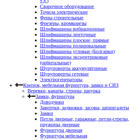
т.д.)
Сварочное оборудование
Точила электрические
Фены строительные
Фрезеры, кромкорезы
Шлифмашины вибрационные
Шлифмашины ленточные
Шлифмашины плоские, прямые
Шлифмашины полировальные
Шлифмашины угловые (Болгарки)
Шлифмашины эксцентриковые
(орбитальные)
Шуруповерты аккумуляторные
Шуруповерты сетевые
Электрогенераторы
Крепеж, мебельная фурнитура, замки и СИЗ
Веревки, канаты, стропы, шнурка
Замки, фурнитура
Доводчики
Завертки, задвижки, засовы, шпингалеты
Замки
Петли дверные, гаражные, петли-стрелы,
пружины дверные
Фурнитура дверная
Фурнитура мебельная