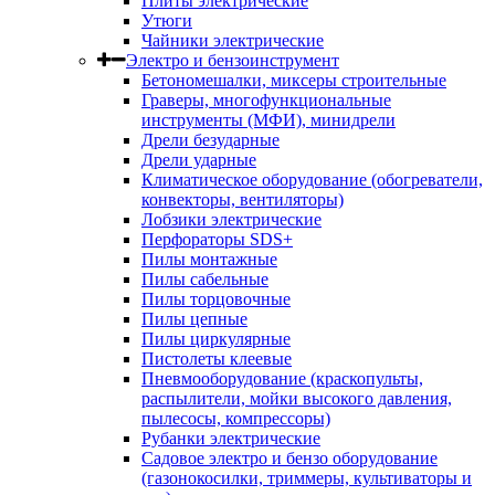
Плиты электрические
Утюги
Чайники электрические
Электро и бензоинструмент
Бетономешалки, миксеры строительные
Граверы, многофункциональные
инструменты (МФИ), минидрели
Дрели безударные
Дрели ударные
Климатическое оборудование (обогреватели,
конвекторы, вентиляторы)
Лобзики электрические
Перфораторы SDS+
Пилы монтажные
Пилы сабельные
Пилы торцовочные
Пилы цепные
Пилы циркулярные
Пистолеты клеевые
Пневмооборудование (краскопульты,
распылители, мойки высокого давления,
пылесосы, компрессоры)
Рубанки электрические
Садовое электро и бензо оборудование
(газонокосилки, триммеры, культиваторы и