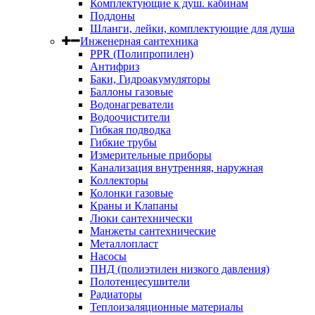
Комплектующие к душ. кабинам
Поддоны
Шланги, лейки, комплектующие для душа
Инженерная сантехника
PPR (Полипропилен)
Антифриз
Баки, Гидроакумуляторы
Баллоны газовые
Водонагреватели
Водоочистители
Гибкая подводка
Гибкие трубы
Измерительные приборы
Канализация внутренняя, наружная
Коллекторы
Колонки газовые
Краны и Клапаны
Люки сантехнически
Манжеты сантехнические
Металлопласт
Насосы
ПНД (полиэтилен низкого давления)
Полотенцесушители
Радиаторы
Теплоизаляционные материалы