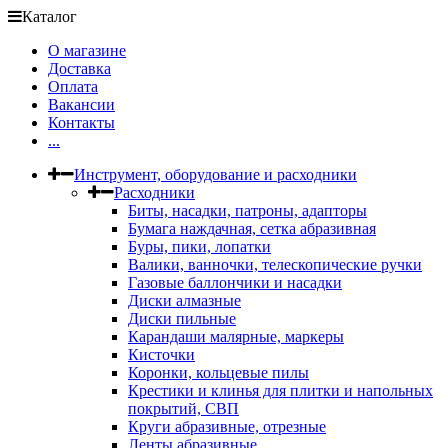
Каталог
О магазине
Доставка
Оплата
Вакансии
Контакты
...
Инструмент, оборудование и расходники
Расходники
Биты, насадки, патроны, адапторы
Бумага наждачная, сетка абразивная
Буры, пики, лопатки
Валики, ванночки, телескопические ручки
Газовые баллончики и насадки
Диски алмазные
Диски пильные
Карандаши малярные, маркеры
Кисточки
Коронки, кольцевые пилы
Крестики и клинья для плитки и напольных
покрытий, СВП
Круги абразивные, отрезные
Ленты абразивные