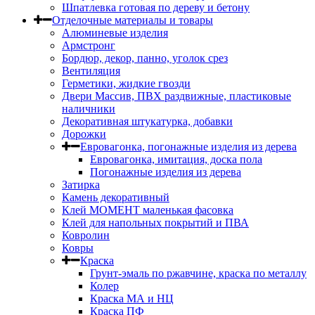
Шпатлевка готовая по дереву и бетону
Отделочные материалы и товары
Алюминевые изделия
Армстронг
Бордюр, декор, панно, уголок срез
Вентиляция
Герметики, жидкие гвозди
Двери Массив, ПВХ раздвижные, пластиковые
наличники
Декоративная штукатурка, добавки
Дорожки
Евровагонка, погонажные изделия из дерева
Евровагонка, имитация, доска пола
Погонажные изделия из дерева
Затирка
Камень декоративный
Клей МОМЕНТ маленькая фасовка
Клей для напольных покрытий и ПВА
Ковролин
Ковры
Краска
Грунт-эмаль по ржавчине, краска по металлу
Колер
Краска МА и НЦ
Краска ПФ