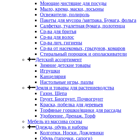
Моющие,чистящие для посуды
Мыло, крема, маски, лосьоны
Освежители, полироль
Пакеты для мусора /завтрака. Бумага, фольга
Салфетки, туалетная бумага, полотенца
Ср-ва для бритья
Ср-ва для волос
Ср-ва лич. гигиены
Ср-ва от насекомых, грызунов, комаров
Стиральный порошок и ополаскиватели
Детский ассортимент
Зимние детские товары
Игрушки
Канцелярия
Настольные игры, пазлы
Земля и товары для растениеводства
Газон. Щепа
Грунт. Биогрунт. Почвогрунт
Краска, побелка для деревьев
Торфяные горшки/ящики для рассады
Удобрение. Дренаж. Торф
Мебель из массива сосны
Одежда, обувь и наборы
Колготки. Носки. Дождевики
Обувь (тапочки, сапоги)