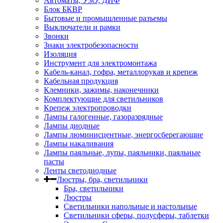
Автоматы, УЗО, ДИФ
Блок БКВР
Бытовые и промышленные разъемы
Выключатели и рамки
Звонки
Знаки электробезопасности
Изоляция
Инструмент для электромонтажа
Кабель-канал, гофра, металлорукав и крепеж
Кабельная продукция
Клемники, зажимы, наконечники
Комплектующие для светильников
Крепеж электропроводки
Лампы галогенные, газоразрядные
Лампы диодные
Лампы люминисцентные, энергосберегающие
Лампы накаливания
Лампы паяльные, лупы, паяльники, паяльные
пасты
Ленты светодиодные
Люстры, бра, светильники
Бра, светильники
Люстры
Светильники напольные и настольные
Светильники сферы, полусферы, таблетки