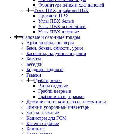
Фурнитура д/пвх и хдф панелей
Углы ПВХ, профили ПВХ
Профили ПВХ
Углы ПВХ белые
Углы ПВХ вспененные
Углы ПВХ цветные
Садовые и сезонные товары
Арки, опоры, шпалеры
Баки, бочки, емкости, урны
Бассейны, надувные изделия
Батуты
Беседки
Бордюры садовые
Гамаки
Грабли, вилы
Вилы садовые
Грабли веерные
Грабли витые, прямые
Детские спорт. комплексы, песочницы
Зимний уборочный инвентарь
Зонты пляжные
Канистры для ГСМ
Качели садовые
Кемпинг