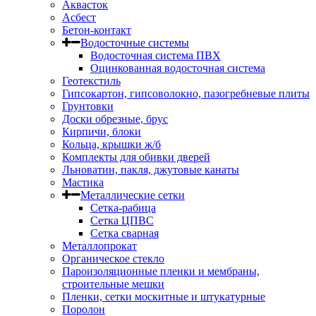
Аквасток
Асбест
Бетон-контакт
Водосточные системы
Водосточная система ПВХ
Оцинкованная водосточная система
Геотекстиль
Гипсокартон, гипсоволокно, пазогребневые плиты
Грунтовки
Доски обрезные, брус
Кирпичи, блоки
Кольца, крышки ж/б
Комплекты для обивки дверей
Льноватин, пакля, джутовые канаты
Мастика
Металлические сетки
Сетка-рабица
Сетка ЦПВС
Сетка сварная
Металлопрокат
Органическое стекло
Пароизоляционные пленки и мембраны,
строительные мешки
Пленки, сетки москитные и штукатурные
Поролон