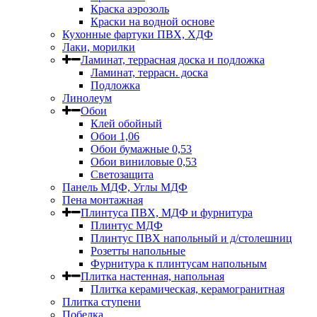
Краска аэрозоль
Краски на водной основе
Кухонные фартуки ПВХ, ХДФ
Лаки, морилки
Ламинат, террасная доска и подложка
Ламинат, террасн. доска
Подложка
Линолеум
Обои
Клей обойный
Обои 1,06
Обои бумажные 0,53
Обои виниловые 0,53
Светозащита
Панель МДФ, Углы МДФ
Пена монтажная
Плинтуса ПВХ, МДФ и фурнитура
Плинтус МДФ
Плинтус ПВХ напольный и д/столешниц
Розетты напольные
Фурнитура к плинтусам напольным
Плитка настенная, напольная
Плитка керамическая, керамогранитная
Плитка ступени
Побелка