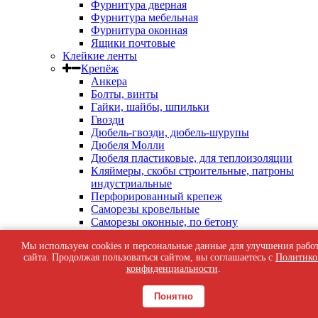
Фурнитура дверная
Фурнитура мебельная
Фурнитура оконная
Ящики почтовые
Клейкие ленты
Крепёж
Анкера
Болты, винты
Гайки, шайбы, шпильки
Гвозди
Дюбель-гвозди, дюбель-шурупы
Дюбеля Молли
Дюбеля пластиковые, для теплоизоляции
Кляймеры, скобы строительные, патроны
индустриальные
Перфорированный крепеж
Саморезы кровельные
Саморезы оконные, по бетону
Саморезы с пресс-шайбой
Мы используем cookies и персональные данные для улучшения рабо
Саморезы черные
сайта. Продолжая пользоваться сайтом, вы соглашаетесь с
Политико
Такелаж
конфиденциальности
.
Тросы, цепи
Шурупы жёлтые универсальные
Понятно
Шурупы с шестигранной головкой, с
кольцом, с крюком