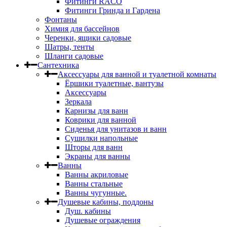
Фитинги RACO
Фитинги Гринда и Гардена
Фонтаны
Химия для бассейнов
Черенки, ящики садовые
Шатры, тенты
Шланги садовые
Сантехника
Аксессуары для ванной и туалетной комнаты
Ёршики туалетные, вантузы
Аксессуары
Зеркала
Карнизы для ванн
Коврики для ванной
Сиденья для унитазов и ванн
Сушилки напольные
Шторы для ванн
Экраны для ванны
Ванны
Ванны акриловые
Ванны стальные
Ванны чугунные.
Душевые кабины, поддоны
Душ. кабины
Душевые ограждения