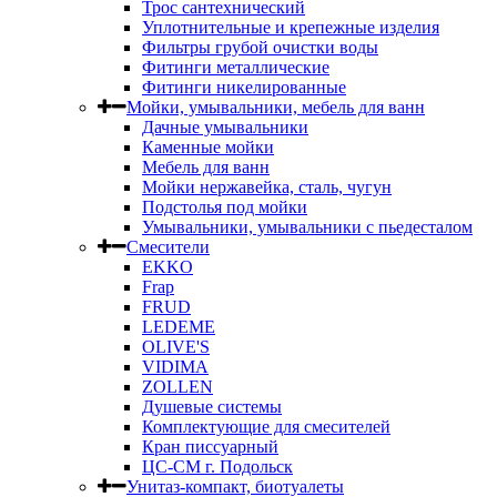
Трос сантехнический
Уплотнительные и крепежные изделия
Фильтры грубой очистки воды
Фитинги металлические
Фитинги никелированные
Мойки, умывальники, мебель для ванн
Дачные умывальники
Каменные мойки
Мебель для ванн
Мойки нержавейка, сталь, чугун
Подстолья под мойки
Умывальники, умывальники с пьедесталом
Смесители
EKKO
Frap
FRUD
LEDEME
OLIVE'S
VIDIMA
ZOLLEN
Душевые системы
Комплектующие для смесителей
Кран писсуарный
ЦС-СМ г. Подольск
Унитаз-компакт, биотуалеты