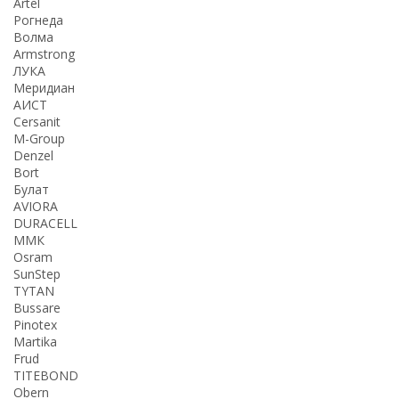
Artel
Рогнеда
Волма
Armstrong
ЛУКА
Меридиан
АИСТ
Cersanit
M-Group
Denzel
Bort
Булат
AVIORA
DURACELL
ММК
Osram
SunStep
TYTAN
Bussare
Pinotex
Martika
Frud
TITEBOND
Obern