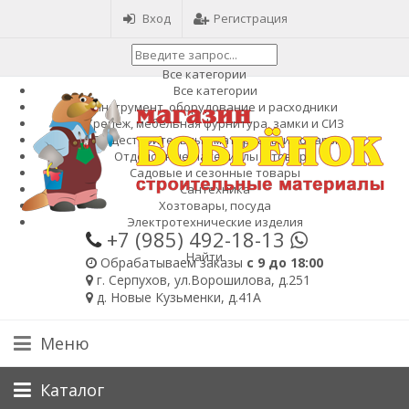
Вход
Регистрация
Все категории
Все категории
Инструмент, оборудование и расходники
Крепеж, мебельная фурнитура, замки и СИЗ
Общестроительные материалы и товары
Отделочные материалы и товары
Садовые и сезонные товары
Сантехника
Хозтовары, посуда
Электротехнические изделия
+7 (985)
492-18-13
Найти
Обрабатываем заказы
с 9 до 18:00
г. Серпухов, ул.Ворошилова, д.251
д. Новые Кузьменки, д.41А
Меню
Каталог