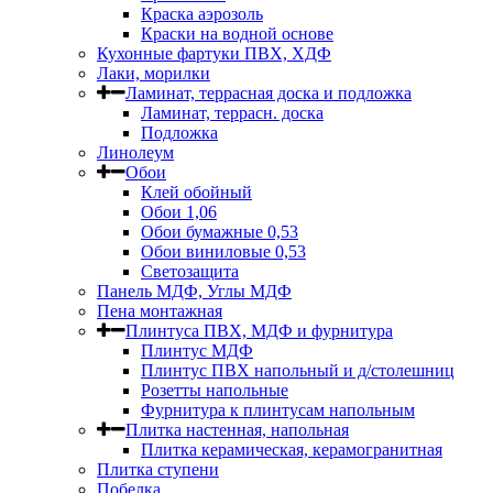
Краска аэрозоль
Краски на водной основе
Кухонные фартуки ПВХ, ХДФ
Лаки, морилки
Ламинат, террасная доска и подложка
Ламинат, террасн. доска
Подложка
Линолеум
Обои
Клей обойный
Обои 1,06
Обои бумажные 0,53
Обои виниловые 0,53
Светозащита
Панель МДФ, Углы МДФ
Пена монтажная
Плинтуса ПВХ, МДФ и фурнитура
Плинтус МДФ
Плинтус ПВХ напольный и д/столешниц
Розетты напольные
Фурнитура к плинтусам напольным
Плитка настенная, напольная
Плитка керамическая, керамогранитная
Плитка ступени
Побелка