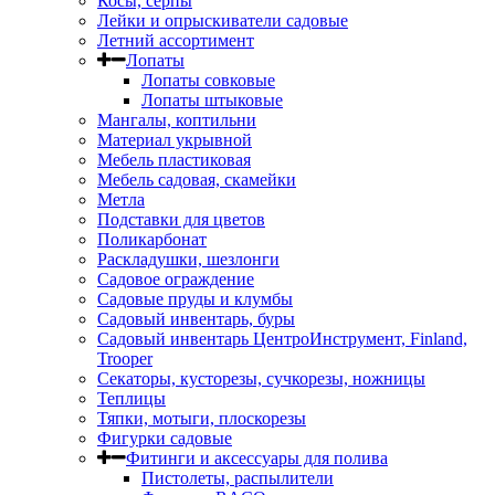
Косы, серпы
Лейки и опрыскиватели садовые
Летний ассортимент
Лопаты
Лопаты совковые
Лопаты штыковые
Мангалы, коптильни
Материал укрывной
Мебель пластиковая
Мебель садовая, скамейки
Метла
Подставки для цветов
Поликарбонат
Раскладушки, шезлонги
Садовое ограждение
Садовые пруды и клумбы
Садовый инвентарь, буры
Садовый инвентарь ЦентроИнструмент, Finland,
Trooper
Секаторы, кусторезы, сучкорезы, ножницы
Теплицы
Тяпки, мотыги, плоскорезы
Фигурки садовые
Фитинги и аксессуары для полива
Пистолеты, распылители