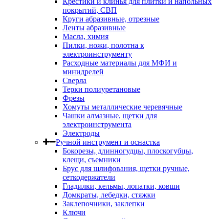
Крестики и клинья для плитки и напольных
покрытий, СВП
Круги абразивные, отрезные
Ленты абразивные
Масла, химия
Пилки, ножи, полотна к
электроинструменту
Расходные материалы для МФИ и
минидрелей
Сверла
Терки полиуретановые
Фрезы
Хомуты металлические черевячные
Чашки алмазные, щетки для
электроинструмента
Электроды
Ручной инструмент и оснастка
Бокорезы, длинногудцы, плоскогубцы,
клещи, съемники
Брус для шлифования, щетки ручные,
сеткодержатели
Гладилки, кельмы, лопатки, ковши
Домкраты, лебедки, стяжки
Заклепочники, заклепки
Ключи