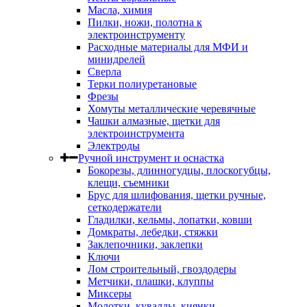
Масла, химия
Пилки, ножи, полотна к
электроинструменту
Расходные материалы для МФИ и
минидрелей
Сверла
Терки полиуретановые
Фрезы
Хомуты металлические черевячные
Чашки алмазные, щетки для
электроинструмента
Электроды
Ручной инструмент и оснастка
Бокорезы, длинногудцы, плоскогубцы,
клещи, съемники
Брус для шлифования, щетки ручные,
сеткодержатели
Гладилки, кельмы, лопатки, ковши
Домкраты, лебедки, стяжки
Заклепочники, заклепки
Ключи
Лом строительный, гвоздодеры
Метчики, плашки, клуппы
Миксеры
Молотки, кувалды, киянки