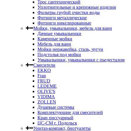
Трос сантехнический
Уплотнительные и крепежные изделия
Фильтры грубой очистки воды
Фитинги металлические
Фитинги никелированные
Мойки, умывальники, мебель для ванн
Дачные умывальники
Каменные мойки
Мебель для ванн
Мойки нержавейка, сталь, чугун
Подстолья под мойки
Умывальники, умывальники с пьедесталом
Смесители
EKKO
Frap
FRUD
LEDEME
OLIVE'S
VIDIMA
ZOLLEN
Душевые системы
Комплектующие для смесителей
Кран писсуарный
ЦС-СМ г. Подольск
Унитаз-компакт, биотуалеты