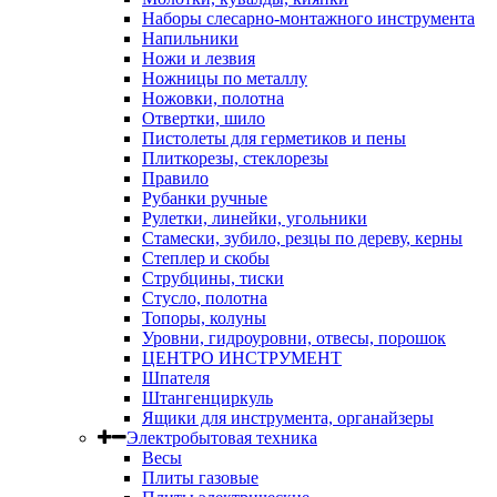
Наборы слесарно-монтажного инструмента
Напильники
Ножи и лезвия
Ножницы по металлу
Ножовки, полотна
Отвертки, шило
Пистолеты для герметиков и пены
Плиткорезы, стеклорезы
Правило
Рубанки ручные
Рулетки, линейки, угольники
Стамески, зубило, резцы по дереву, керны
Степлер и скобы
Струбцины, тиски
Стусло, полотна
Топоры, колуны
Уровни, гидроуровни, отвесы, порошок
ЦЕНТРО ИНСТРУМЕНТ
Шпателя
Штангенциркуль
Ящики для инструмента, органайзеры
Электробытовая техника
Весы
Плиты газовые