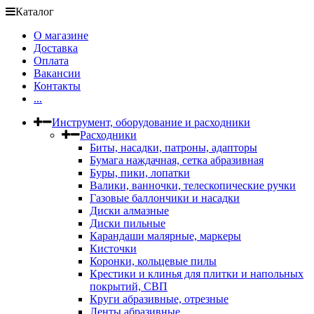
Каталог
О магазине
Доставка
Оплата
Вакансии
Контакты
...
Инструмент, оборудование и расходники
Расходники
Биты, насадки, патроны, адапторы
Бумага наждачная, сетка абразивная
Буры, пики, лопатки
Валики, ванночки, телескопические ручки
Газовые баллончики и насадки
Диски алмазные
Диски пильные
Карандаши малярные, маркеры
Кисточки
Коронки, кольцевые пилы
Крестики и клинья для плитки и напольных
покрытий, СВП
Круги абразивные, отрезные
Ленты абразивные