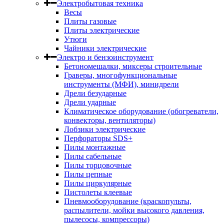
Электробытовая техника
Весы
Плиты газовые
Плиты электрические
Утюги
Чайники электрические
Электро и бензоинструмент
Бетономешалки, миксеры строительные
Граверы, многофункциональные
инструменты (МФИ), минидрели
Дрели безударные
Дрели ударные
Климатическое оборудование (обогреватели,
конвекторы, вентиляторы)
Лобзики электрические
Перфораторы SDS+
Пилы монтажные
Пилы сабельные
Пилы торцовочные
Пилы цепные
Пилы циркулярные
Пистолеты клеевые
Пневмооборудование (краскопульты,
распылители, мойки высокого давления,
пылесосы, компрессоры)