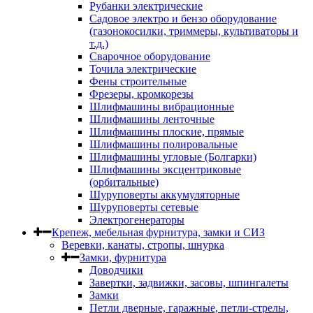
Рубанки электрические
Садовое электро и бензо оборудование
(газонокосилки, триммеры, культиваторы и
т.д.)
Сварочное оборудование
Точила электрические
Фены строительные
Фрезеры, кромкорезы
Шлифмашины вибрационные
Шлифмашины ленточные
Шлифмашины плоские, прямые
Шлифмашины полировальные
Шлифмашины угловые (Болгарки)
Шлифмашины эксцентриковые
(орбитальные)
Шуруповерты аккумуляторные
Шуруповерты сетевые
Электрогенераторы
Крепеж, мебельная фурнитура, замки и СИЗ
Веревки, канаты, стропы, шнурка
Замки, фурнитура
Доводчики
Завертки, задвижки, засовы, шпингалеты
Замки
Петли дверные, гаражные, петли-стрелы,