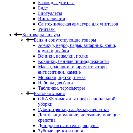
Бачок для унитаза
Биде
Биотуалеты
Инсталляции
Сантехническая арматура для унитазов
Унитазы
Хозтовары, посуда
Баня и сопутствующие товары
Абажур, ведро, бадья, запарник, ковш,
кружки, шайки
Веники, вешалки, полки
Коврики, банные принадлежности
Масла, запарники, ароматизаторы,
антисептики, камень
Мочалки, щетки, пемза
Наборы для бани
Таблички, термометры
Бытовая химия
GRASS химия для профессиональной
уборки
Губки, тряпки, салфетки, перчатки
Дезинфицирующие, чистящие, моющие
средства
Дезодоранты и гели для душа
Зубные щетки и паста