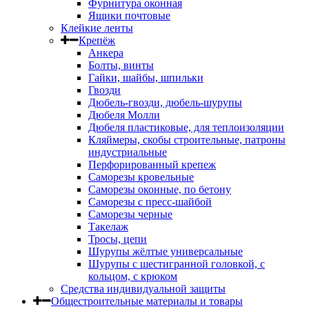
Фурнитура оконная
Ящики почтовые
Клейкие ленты
Крепёж
Анкера
Болты, винты
Гайки, шайбы, шпильки
Гвозди
Дюбель-гвозди, дюбель-шурупы
Дюбеля Молли
Дюбеля пластиковые, для теплоизоляции
Кляймеры, скобы строительные, патроны
индустриальные
Перфорированный крепеж
Саморезы кровельные
Саморезы оконные, по бетону
Саморезы с пресс-шайбой
Саморезы черные
Такелаж
Тросы, цепи
Шурупы жёлтые универсальные
Шурупы с шестигранной головкой, с
кольцом, с крюком
Средства индивидуальной защиты
Общестроительные материалы и товары