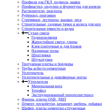
Профиля для ГКЛ, подвесы, маяки
Профнастил, ондулин и фурнитура для кровли
Растворители, реагенты
Рубероид, пергамин
Стремянки, лестницы, вышки, леса
Строительные, садовые тачки и колеса для них
Строительные емкости и ведра
Сухие смеси
Гидроизоляция
Жаростойкие смеси, глины
Клея плиточные и для блоков
Наливные полы
Шпатлевки
Штукатурки
Тротуарная плитка и бордюры
Трубы асбесто-цементные
Уплотнитель
Уплотнительные и демпферные ленты
Утеплители
Минеральная вата
Тепофол
Экструдированный пенополистирол
Фанера, плиты OSB, ДВП
Цемент, пескобетон, керамзит, щебень, добавки
Шифер, плиты цементно-стружечные