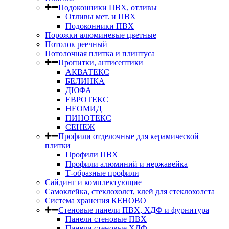
Подоконники ПВХ, отливы
Отливы мет. и ПВХ
Подоконники ПВХ
Порожки алюминевые цветные
Потолок реечный
Потолочная плитка и плинтуса
Пропитки, антисептики
АКВАТЕКС
БЕЛИНКА
ДЮФА
ЕВРОТЕКС
НЕОМИД
ПИНОТЕКС
СЕНЕЖ
Профили отделочные для керамической
плитки
Профили ПВХ
Профили алюминий и нержавейка
Т-образные профили
Сайдинг и комплектующие
Самоклейка, стеклохолст, клей для стеклохолста
Система хранения КЕНОВО
Стеновые панели ПВХ, ХДФ и фурнитура
Панели стеновые ПВХ
Панели стеновые ХДФ