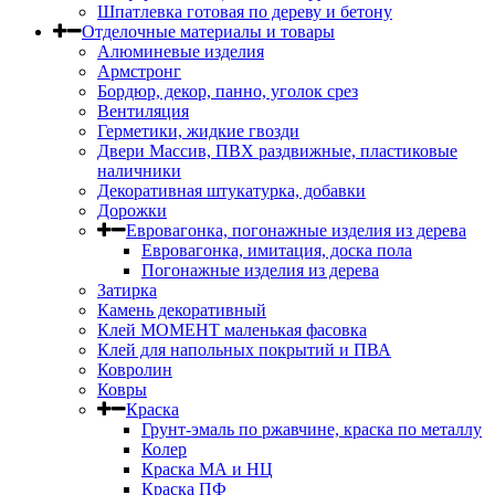
Шпатлевка готовая по дереву и бетону
Отделочные материалы и товары
Алюминевые изделия
Армстронг
Бордюр, декор, панно, уголок срез
Вентиляция
Герметики, жидкие гвозди
Двери Массив, ПВХ раздвижные, пластиковые
наличники
Декоративная штукатурка, добавки
Дорожки
Евровагонка, погонажные изделия из дерева
Евровагонка, имитация, доска пола
Погонажные изделия из дерева
Затирка
Камень декоративный
Клей МОМЕНТ маленькая фасовка
Клей для напольных покрытий и ПВА
Ковролин
Ковры
Краска
Грунт-эмаль по ржавчине, краска по металлу
Колер
Краска МА и НЦ
Краска ПФ