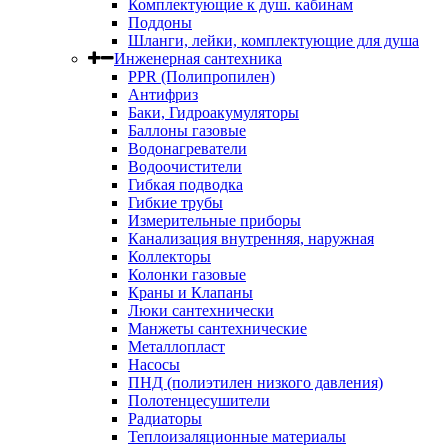
Комплектующие к душ. кабинам
Поддоны
Шланги, лейки, комплектующие для душа
Инженерная сантехника
PPR (Полипропилен)
Антифриз
Баки, Гидроакумуляторы
Баллоны газовые
Водонагреватели
Водоочистители
Гибкая подводка
Гибкие трубы
Измерительные приборы
Канализация внутренняя, наружная
Коллекторы
Колонки газовые
Краны и Клапаны
Люки сантехнически
Манжеты сантехнические
Металлопласт
Насосы
ПНД (полиэтилен низкого давления)
Полотенцесушители
Радиаторы
Теплоизаляционные материалы