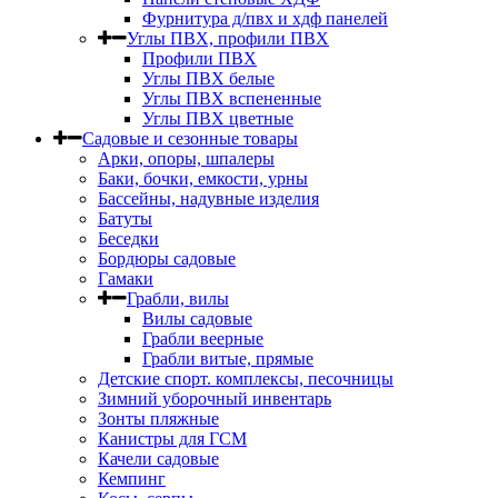
Фурнитура д/пвх и хдф панелей
Углы ПВХ, профили ПВХ
Профили ПВХ
Углы ПВХ белые
Углы ПВХ вспененные
Углы ПВХ цветные
Садовые и сезонные товары
Арки, опоры, шпалеры
Баки, бочки, емкости, урны
Бассейны, надувные изделия
Батуты
Беседки
Бордюры садовые
Гамаки
Грабли, вилы
Вилы садовые
Грабли веерные
Грабли витые, прямые
Детские спорт. комплексы, песочницы
Зимний уборочный инвентарь
Зонты пляжные
Канистры для ГСМ
Качели садовые
Кемпинг