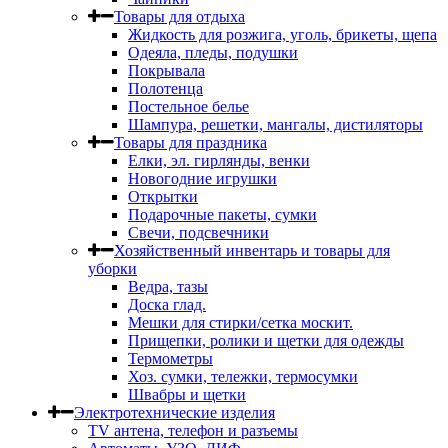
Товары для отдыха
Жидкость для розжига, уголь, брикеты, щепа
Одеяла, пледы, подушки
Покрывала
Полотенца
Постельное белье
Шампура, решетки, мангалы, дистиляторы
Товары для праздника
Елки, эл. гирлянды, венки
Новогодние игрушки
Открытки
Подарочные пакеты, сумки
Свечи, подсвечники
Хозяйственный инвентарь и товары для
уборки
Ведра, тазы
Доска глад.
Мешки для стирки/сетка москит.
Прищепки, ролики и щетки для одежды
Термометры
Хоз. сумки, тележки, термосумки
Швабры и щетки
Электротехнические изделия
TV aнтена, телефон и разъемы