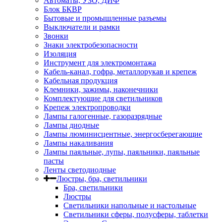
Автоматы, УЗО, ДИФ
Блок БКВР
Бытовые и промышленные разъемы
Выключатели и рамки
Звонки
Знаки электробезопасности
Изоляция
Инструмент для электромонтажа
Кабель-канал, гофра, металлорукав и крепеж
Кабельная продукция
Клемники, зажимы, наконечники
Комплектующие для светильников
Крепеж электропроводки
Лампы галогенные, газоразрядные
Лампы диодные
Лампы люминисцентные, энергосберегающие
Лампы накаливания
Лампы паяльные, лупы, паяльники, паяльные
пасты
Ленты светодиодные
Люстры, бра, светильники
Бра, светильники
Люстры
Светильники напольные и настольные
Светильники сферы, полусферы, таблетки