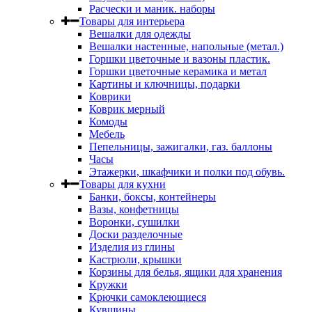
Расчески и маник. наборы
Товары для интерьера
Вешалки для одежды
Вешалки настенные, напольные (метал.)
Горшки цветочные и вазоны пластик.
Горшки цветочные керамика и метал
Картины и ключницы, подарки
Коврики
Коврик мерный
Комоды
Мебель
Пепельницы, зажигалки, газ. баллоны
Часы
Этажерки, шкафчики и полки под обувь.
Товары для кухни
Банки, боксы, контейнеры
Вазы, конфетницы
Воронки, сушилки
Доски разделочные
Изделия из глины
Кастрюли, крышки
Корзины для белья, ящики для хранения
Кружки
Крючки самоклеющиеся
Кувшины