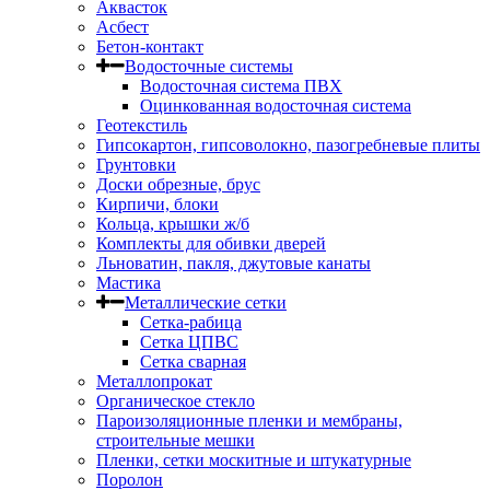
Аквасток
Асбест
Бетон-контакт
Водосточные системы
Водосточная система ПВХ
Оцинкованная водосточная система
Геотекстиль
Гипсокартон, гипсоволокно, пазогребневые плиты
Грунтовки
Доски обрезные, брус
Кирпичи, блоки
Кольца, крышки ж/б
Комплекты для обивки дверей
Льноватин, пакля, джутовые канаты
Мастика
Металлические сетки
Сетка-рабица
Сетка ЦПВС
Сетка сварная
Металлопрокат
Органическое стекло
Пароизоляционные пленки и мембраны,
строительные мешки
Пленки, сетки москитные и штукатурные
Поролон