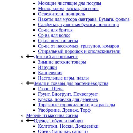
Моющие,чистящие для посуды
Мыло, крема, маски, лосьоны
Освежители, полироль
Пакеты для мусора /завтрака. Бумага, фольга
Салфетки, туалетная бумага, полотенца
Ср-ва для бритья
Ср-ва для волос
Ср-ва лич. гигиены
Ср-ва от насекомых, грызунов, комаров
Стиральный порошок и ополаскиватели
Детский ассортимент
Зимние детские товары
Игрушки
Канцелярия
Настольные игры, пазлы
Земля и товары для растениеводства
Газон. Щепа
Грунт. Биогрунт. Почвогрунт
Краска, побелка для деревьев
Торфяные горшки/ящики для рассады
Удобрение. Дренаж. Торф
Мебель из массива сосны
Одежда, обувь и наборы
Колготки. Носки. Дождевики
Обувь (тапочки, сапоги)