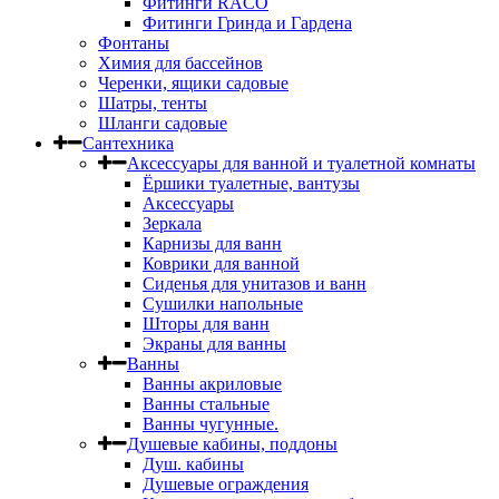
Фитинги RACO
Фитинги Гринда и Гардена
Фонтаны
Химия для бассейнов
Черенки, ящики садовые
Шатры, тенты
Шланги садовые
Сантехника
Аксессуары для ванной и туалетной комнаты
Ёршики туалетные, вантузы
Аксессуары
Зеркала
Карнизы для ванн
Коврики для ванной
Сиденья для унитазов и ванн
Сушилки напольные
Шторы для ванн
Экраны для ванны
Ванны
Ванны акриловые
Ванны стальные
Ванны чугунные.
Душевые кабины, поддоны
Душ. кабины
Душевые ограждения