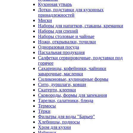
Кухонная утварь
Лотки, подставки для кухонных
принадлежностей
Миски
Наборы для напитков, стаканы, креманки
Наборы для специй
Наборы столовые и чайные
Ножи, открывалки, точилки
Одноразовая посуда
Пасхальная продукция
Салфетки сервировочные, подставки под
горячее
Сахарницы, кофейники, чайники
заварочные, масленки
Силиконовые, кулинарные формы
Сито, дуршлаги, ковши
Скатерти, клеенки
Сковороды, формы для запекания
Тарелки, салатники, блюда
Термосы
Тёрки
Фильтры для воды "Барьер"
Хлебницы, подносы
Хром для кухни
Чайники