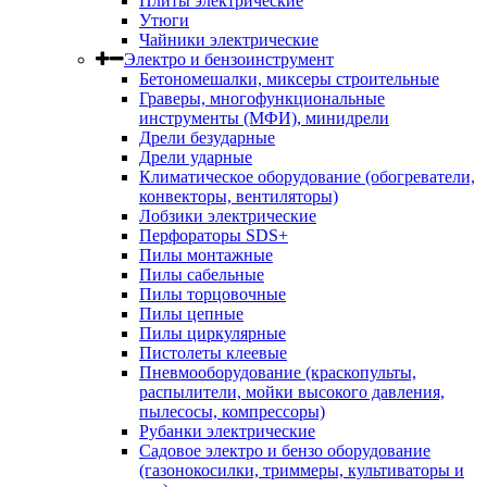
Плиты электрические
Утюги
Чайники электрические
Электро и бензоинструмент
Бетономешалки, миксеры строительные
Граверы, многофункциональные
инструменты (МФИ), минидрели
Дрели безударные
Дрели ударные
Климатическое оборудование (обогреватели,
конвекторы, вентиляторы)
Лобзики электрические
Перфораторы SDS+
Пилы монтажные
Пилы сабельные
Пилы торцовочные
Пилы цепные
Пилы циркулярные
Пистолеты клеевые
Пневмооборудование (краскопульты,
распылители, мойки высокого давления,
пылесосы, компрессоры)
Рубанки электрические
Садовое электро и бензо оборудование
(газонокосилки, триммеры, культиваторы и