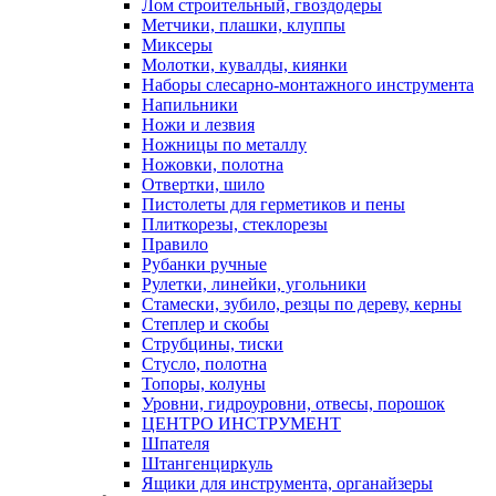
Лом строительный, гвоздодеры
Метчики, плашки, клуппы
Миксеры
Молотки, кувалды, киянки
Наборы слесарно-монтажного инструмента
Напильники
Ножи и лезвия
Ножницы по металлу
Ножовки, полотна
Отвертки, шило
Пистолеты для герметиков и пены
Плиткорезы, стеклорезы
Правило
Рубанки ручные
Рулетки, линейки, угольники
Стамески, зубило, резцы по дереву, керны
Степлер и скобы
Струбцины, тиски
Стусло, полотна
Топоры, колуны
Уровни, гидроуровни, отвесы, порошок
ЦЕНТРО ИНСТРУМЕНТ
Шпателя
Штангенциркуль
Ящики для инструмента, органайзеры