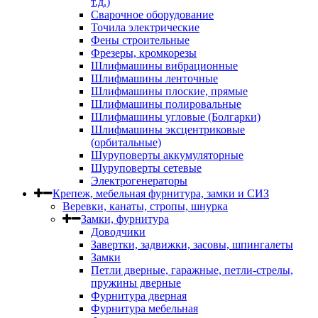
т.д.)
Сварочное оборудование
Точила электрические
Фены строительные
Фрезеры, кромкорезы
Шлифмашины вибрационные
Шлифмашины ленточные
Шлифмашины плоские, прямые
Шлифмашины полировальные
Шлифмашины угловые (Болгарки)
Шлифмашины эксцентриковые
(орбитальные)
Шуруповерты аккумуляторные
Шуруповерты сетевые
Электрогенераторы
Крепеж, мебельная фурнитура, замки и СИЗ
Веревки, канаты, стропы, шнурка
Замки, фурнитура
Доводчики
Завертки, задвижки, засовы, шпингалеты
Замки
Петли дверные, гаражные, петли-стрелы,
пружины дверные
Фурнитура дверная
Фурнитура мебельная