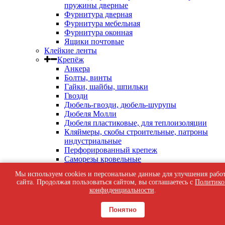
пружины дверные
Фурнитура дверная
Фурнитура мебельная
Фурнитура оконная
Ящики почтовые
Клейкие ленты
Крепёж
Анкера
Болты, винты
Гайки, шайбы, шпильки
Гвозди
Дюбель-гвозди, дюбель-шурупы
Дюбеля Молли
Дюбеля пластиковые, для теплоизоляции
Кляймеры, скобы строительные, патроны
индустриальные
Перфорированный крепеж
Саморезы кровельные
Саморезы оконные, по бетону
Мы используем cookies и персональные данные для улучшения рабо
Саморезы с пресс-шайбой
сайта. Продолжая пользоваться сайтом, вы соглашаетесь с
Политико
Саморезы черные
конфиденциальности
.
Такелаж
Тросы, цепи
Понятно
Шурупы жёлтые универсальные
Шурупы с шестигранной головкой, с