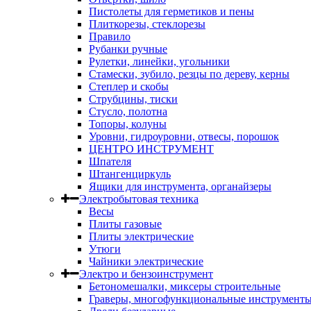
Пистолеты для герметиков и пены
Плиткорезы, стеклорезы
Правило
Рубанки ручные
Рулетки, линейки, угольники
Стамески, зубило, резцы по дереву, керны
Степлер и скобы
Струбцины, тиски
Стусло, полотна
Топоры, колуны
Уровни, гидроуровни, отвесы, порошок
ЦЕНТРО ИНСТРУМЕНТ
Шпателя
Штангенциркуль
Ящики для инструмента, органайзеры
Электробытовая техника
Весы
Плиты газовые
Плиты электрические
Утюги
Чайники электрические
Электро и бензоинструмент
Бетономешалки, миксеры строительные
Граверы, многофункциональные инструмент