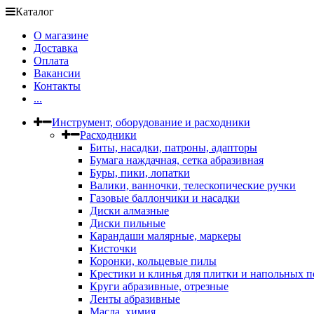
Каталог
О магазине
Доставка
Оплата
Вакансии
Контакты
...
Инструмент, оборудование и расходники
Расходники
Биты, насадки, патроны, адапторы
Бумага наждачная, сетка абразивная
Буры, пики, лопатки
Валики, ванночки, телескопические ручки
Газовые баллончики и насадки
Диски алмазные
Диски пильные
Карандаши малярные, маркеры
Кисточки
Коронки, кольцевые пилы
Крестики и клинья для плитки и напольных 
Круги абразивные, отрезные
Ленты абразивные
Масла, химия