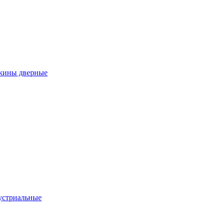
ужины дверные
устриальные