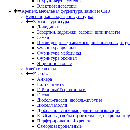
Шуруповерты сетевые
Электрогенераторы
Крепеж, мебельная фурнитура, замки и СИЗ
Веревки, канаты, стропы, шнурка
Замки, фурнитура
Доводчики
Завертки, задвижки, засовы, шпингалеты
Замки
Петли дверные, гаражные, петли-стрелы, пр
Фурнитура дверная
Фурнитура мебельная
Фурнитура оконная
Ящики почтовые
Клейкие ленты
Крепёж
Анкера
Болты, винты
Гайки, шайбы, шпильки
Гвозди
Дюбель-гвозди, дюбель-шурупы
Дюбеля Молли
Дюбеля пластиковые, для теплоизоляции
Кляймеры, скобы строительные, патроны инд
Перфорированный крепеж
Саморезы кровельные