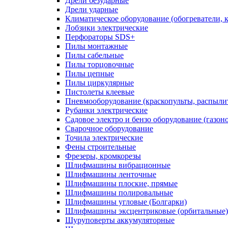
Дрели безударные
Дрели ударные
Климатическое оборудование (обогреватели, 
Лобзики электрические
Перфораторы SDS+
Пилы монтажные
Пилы сабельные
Пилы торцовочные
Пилы цепные
Пилы циркулярные
Пистолеты клеевые
Пневмооборудование (краскопульты, распылит
Рубанки электрические
Садовое электро и бензо оборудование (газоно
Сварочное оборудование
Точила электрические
Фены строительные
Фрезеры, кромкорезы
Шлифмашины вибрационные
Шлифмашины ленточные
Шлифмашины плоские, прямые
Шлифмашины полировальные
Шлифмашины угловые (Болгарки)
Шлифмашины эксцентриковые (орбитальные)
Шуруповерты аккумуляторные