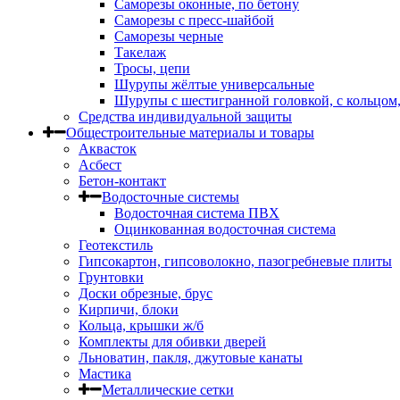
Саморезы оконные, по бетону
Саморезы с пресс-шайбой
Саморезы черные
Такелаж
Тросы, цепи
Шурупы жёлтые универсальные
Шурупы с шестигранной головкой, с кольцом
Средства индивидуальной защиты
Общестроительные материалы и товары
Аквасток
Асбест
Бетон-контакт
Водосточные системы
Водосточная система ПВХ
Оцинкованная водосточная система
Геотекстиль
Гипсокартон, гипсоволокно, пазогребневые плиты
Грунтовки
Доски обрезные, брус
Кирпичи, блоки
Кольца, крышки ж/б
Комплекты для обивки дверей
Льноватин, пакля, джутовые канаты
Мастика
Металлические сетки