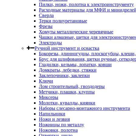
Пилки, ножи, полотна к электроинструменту
Расходные материалы для МФИ и минидреле
Сверла
Терки полиуретановые
Фрезы
Хомуты металлические черевячные
Чашки алмазные, щетки для электроинструме
Электроды
Ручной инструмент и оснастка
Бокорезы, длинногудцы, плоскогубцы, клещи
Брус для шлифования, щетки ручные, сеткоде
Гладилки, кельмы, лопатки, ковши
Домкраты, лебедки, стяжки
Заклепочники, заклепки
Ключи
Лом строительный, гвоздодеры
Метчики, плашки, клуппы
Миксеры
Молотки, кувалды, киянки
Наборы слесарно-монтажного инструмента
Напильники
Ножи и лезвия
Ножницы по металлу
Ножовки, полотна
Отвертки, шило