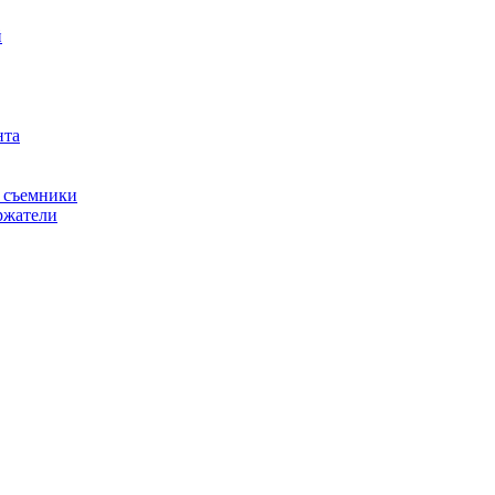
й
нта
, съемники
ржатели