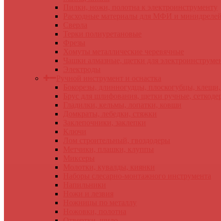
Пилки, ножи, полотна к электроинструменту
Расходные материалы для МФИ и минидреле
Сверла
Терки полиуретановые
Фрезы
Хомуты металлические черевячные
Чашки алмазные, щетки для электроинструме
Электроды
Ручной инструмент и оснастка
Бокорезы, длинногудцы, плоскогубцы, клещи
Брус для шлифования, щетки ручные, сеткоде
Гладилки, кельмы, лопатки, ковши
Домкраты, лебедки, стяжки
Заклепочники, заклепки
Ключи
Лом строительный, гвоздодеры
Метчики, плашки, клуппы
Миксеры
Молотки, кувалды, киянки
Наборы слесарно-монтажного инструмента
Напильники
Ножи и лезвия
Ножницы по металлу
Ножовки, полотна
Отвертки, шило