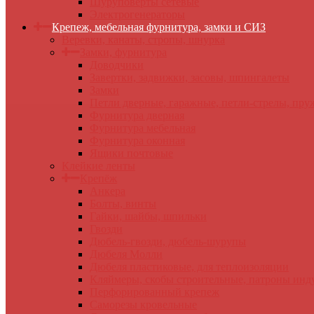
Шуруповерты сетевые
Электрогенераторы
Крепеж, мебельная фурнитура, замки и СИЗ
Веревки, канаты, стропы, шнурка
Замки, фурнитура
Доводчики
Завертки, задвижки, засовы, шпингалеты
Замки
Петли дверные, гаражные, петли-стрелы, пр
Фурнитура дверная
Фурнитура мебельная
Фурнитура оконная
Ящики почтовые
Клейкие ленты
Крепёж
Анкера
Болты, винты
Гайки, шайбы, шпильки
Гвозди
Дюбель-гвозди, дюбель-шурупы
Дюбеля Молли
Дюбеля пластиковые, для теплоизоляции
Кляймеры, скобы строительные, патроны инд
Перфорированный крепеж
Саморезы кровельные