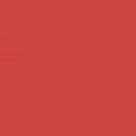
й
нта
, съемники
ржатели