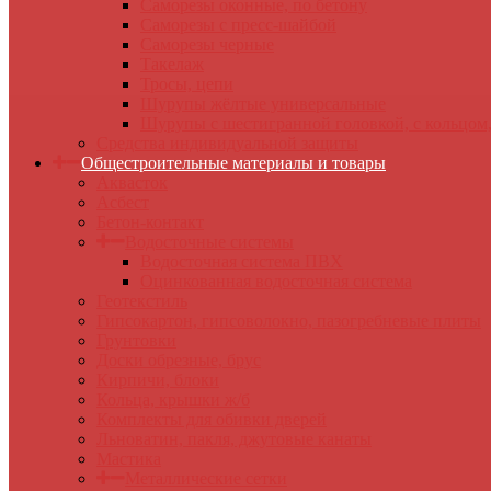
Саморезы оконные, по бетону
Саморезы с пресс-шайбой
Саморезы черные
Такелаж
Тросы, цепи
Шурупы жёлтые универсальные
Шурупы с шестигранной головкой, с кольцом
Средства индивидуальной защиты
Общестроительные материалы и товары
Аквасток
Асбест
Бетон-контакт
Водосточные системы
Водосточная система ПВХ
Оцинкованная водосточная система
Геотекстиль
Гипсокартон, гипсоволокно, пазогребневые плиты
Грунтовки
Доски обрезные, брус
Кирпичи, блоки
Кольца, крышки ж/б
Комплекты для обивки дверей
Льноватин, пакля, джутовые канаты
Мастика
Металлические сетки