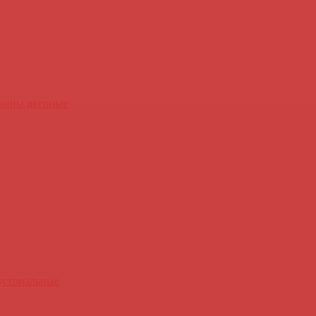
ужины дверные
устриальные