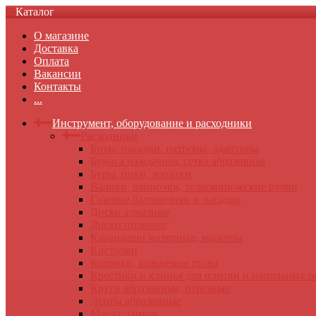
Каталог
О магазине
Доставка
Оплата
Вакансии
Контакты
...
Инструмент, оборудование и расходники
Расходники
Биты, насадки, патроны, адапторы
Бумага наждачная, сетка абразивная
Буры, пики, лопатки
Валики, ванночки, телескопические ручки
Газовые баллончики и насадки
Диски алмазные
Диски пильные
Карандаши малярные, маркеры
Кисточки
Коронки, кольцевые пилы
Крестики и клинья для плитки и напольных 
Круги абразивные, отрезные
Ленты абразивные
Масла, химия