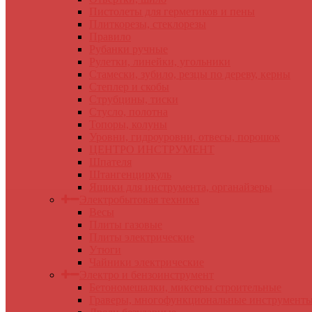
Пистолеты для герметиков и пены
Плиткорезы, стеклорезы
Правило
Рубанки ручные
Рулетки, линейки, угольники
Стамески, зубило, резцы по дереву, керны
Степлер и скобы
Струбцины, тиски
Стусло, полотна
Топоры, колуны
Уровни, гидроуровни, отвесы, порошок
ЦЕНТРО ИНСТРУМЕНТ
Шпателя
Штангенциркуль
Ящики для инструмента, органайзеры
Электробытовая техника
Весы
Плиты газовые
Плиты электрические
Утюги
Чайники электрические
Электро и бензоинструмент
Бетономешалки, миксеры строительные
Граверы, многофункциональные инструмент