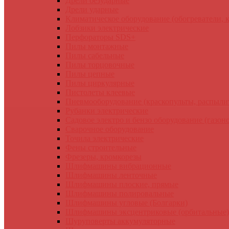
Дрели безударные
Дрели ударные
Климатическое оборудование (обогреватели, 
Лобзики электрические
Перфораторы SDS+
Пилы монтажные
Пилы сабельные
Пилы торцовочные
Пилы цепные
Пилы циркулярные
Пистолеты клеевые
Пневмооборудование (краскопульты, распылит
Рубанки электрические
Садовое электро и бензо оборудование (газоно
Сварочное оборудование
Точила электрические
Фены строительные
Фрезеры, кромкорезы
Шлифмашины вибрационные
Шлифмашины ленточные
Шлифмашины плоские, прямые
Шлифмашины полировальные
Шлифмашины угловые (Болгарки)
Шлифмашины эксцентриковые (орбитальные)
Шуруповерты аккумуляторные