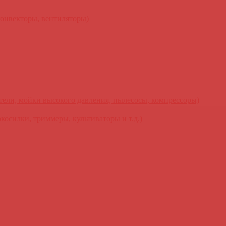
конвекторы, вентиляторы)
ели, мойки высокого давления, пылесосы, компрессоры)
косилки, триммеры, культиваторы и т.д.)