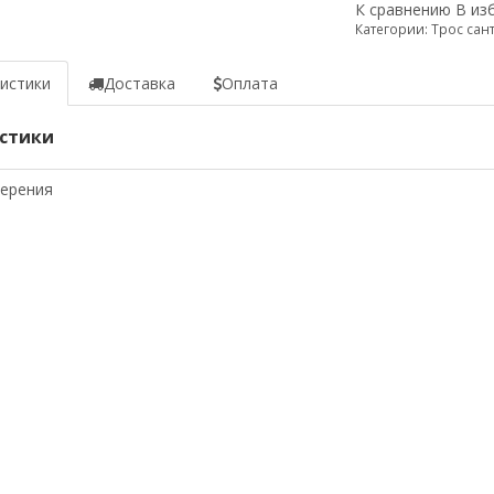
К сравнению
В из
Категории:
Трос сан
истики
Доставка
Оплата
стики
мерения