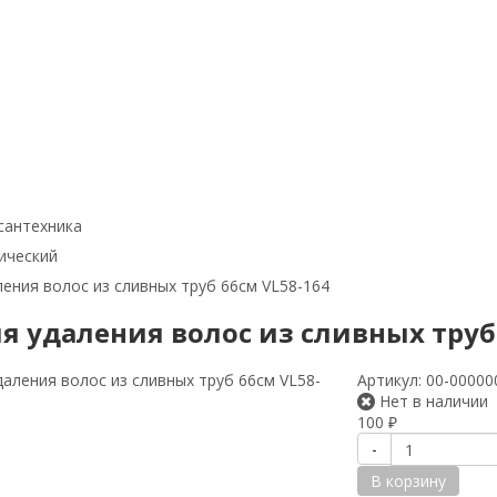
сантехника
ический
ления волос из сливных труб 66см VL58-164
ля удаления волос из сливных труб
Артикул:
00-00000
Нет в наличии
100
₽
-
В корзину