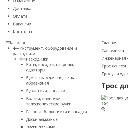
О магазине
Доставка
Оплата
Вакансии
Контакты
Каталог
Главная
Инструмент, оборудование и
Сантехника
расходники
Инженерная 
Расходники
Биты, насадки, патроны,
Трос сантехн
адапторы
Трос для уда
Бумага наждачная, сетка
абразивная
Трос д
Буры, пики, лопатки
Валики, ванночки,
телескопические ручки
Газовые баллончики и насадки
Диски алмазные
Диски пильные