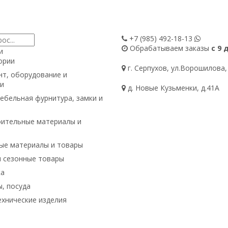
+7 (985)
492-18-13
Обрабатываем заказы
с 9 
и
ории
г. Серпухов, ул.Ворошилова,
т, оборудование и
и
д. Новые Кузьменки, д.41А
ебельная фурнитура, замки и
ительные материалы и
ые материалы и товары
и сезонные товары
ка
, посуда
хнические изделия