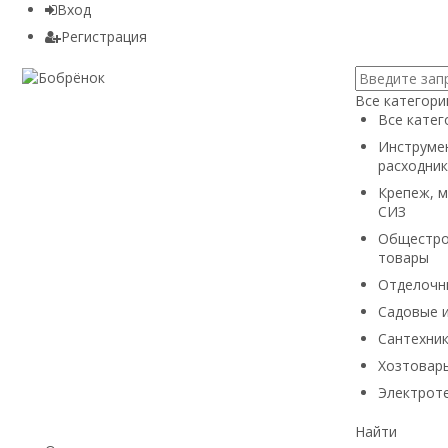
Вход
Регистрация
Все категори
Все катег
Инструмен
расходник
Крепеж, м
СИЗ
Общестро
товары
Отделочн
Садовые 
Сантехни
Хозтовары
Электроте
Найти