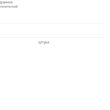
бранное
технический
Штука