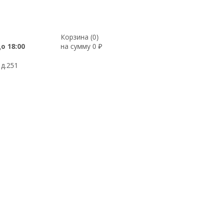
Корзина (
0
)
до 18:00
на сумму
0
₽
 д.251