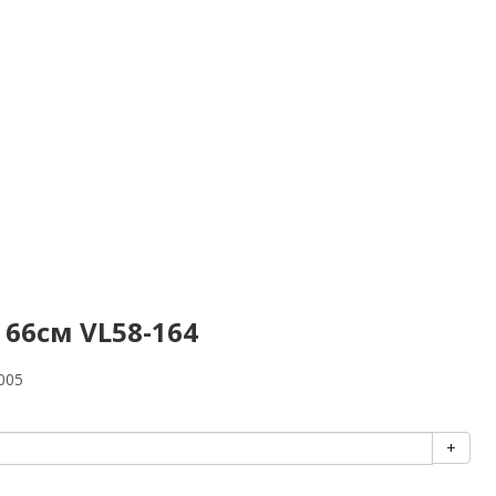
 66см VL58-164
005
+