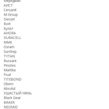
Меридиан
АИСТ
Cersanit
M-Group
Denzel
Bort
Булат
AVIORA
DURACELL
ММК
Osram
SunStep
TYTAN
Bussare
Pinotex
Martika
Frud
TITEBOND
Obern
Absolut
УШАСТЫЙ НЯНЬ
Black Gear
BRAER
NEOMID