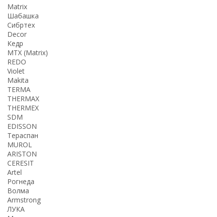
Matrix
Шабашка
Сибртех
Decor
Кедр
MTX (Matrix)
REDO
Violet
Makita
TERMA
THERMАX
THERMEX
SDM
EDISSON
Тераспан
MUROL
ARISTON
CERESIT
Artel
Рогнеда
Волма
Armstrong
ЛУКА