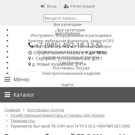
Вход
Регистрация
Все категории
Все категории
Инструмент, оборудование и расходники
Крепеж, мебельная фурнитура, замки и СИЗ
+7 (985)
492-18-13
Общестроительные материалы и товары
Отделочные материалы и товары
Обрабатываем заказы
с 9 до 18:00
Садовые и сезонные товары
г. Серпухов, ул.Ворошилова, д.251
Сантехника
д. Новые Кузьменки, д.41А
Хозтовары, посуда
Электротехнические изделия
Меню
Найти
Каталог
Главная
Хозтовары, посуда
Хозяйственный инвентарь и товары для уборки
Термометры
Термометр бытовой ТБ-3-М1 исп.14 ТУ У 33.2-14307481.027-2002