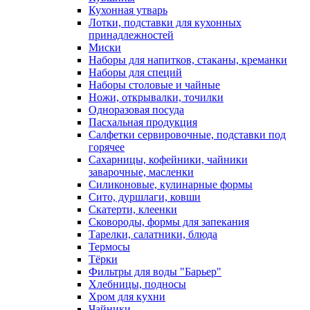
Кухонная утварь
Лотки, подставки для кухонных
принадлежностей
Миски
Наборы для напитков, стаканы, креманки
Наборы для специй
Наборы столовые и чайные
Ножи, открывалки, точилки
Одноразовая посуда
Пасхальная продукция
Салфетки сервировочные, подставки под
горячее
Сахарницы, кофейники, чайники
заварочные, масленки
Силиконовые, кулинарные формы
Сито, дуршлаги, ковши
Скатерти, клеенки
Сковороды, формы для запекания
Тарелки, салатники, блюда
Термосы
Тёрки
Фильтры для воды "Барьер"
Хлебницы, подносы
Хром для кухни
Чайники