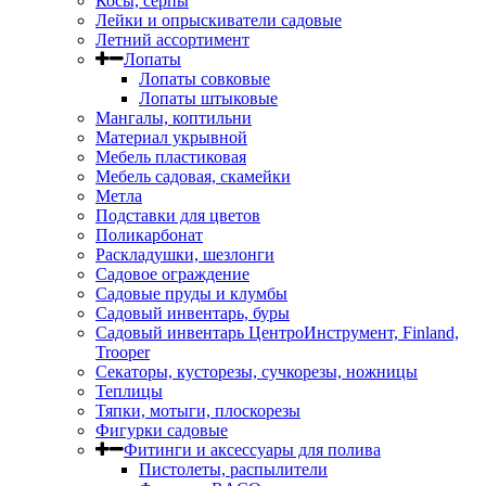
Косы, серпы
Лейки и опрыскиватели садовые
Летний ассортимент
Лопаты
Лопаты совковые
Лопаты штыковые
Мангалы, коптильни
Материал укрывной
Мебель пластиковая
Мебель садовая, скамейки
Метла
Подставки для цветов
Поликарбонат
Раскладушки, шезлонги
Садовое ограждение
Садовые пруды и клумбы
Садовый инвентарь, буры
Садовый инвентарь ЦентроИнструмент, Finland,
Trooper
Секаторы, кусторезы, сучкорезы, ножницы
Теплицы
Тяпки, мотыги, плоскорезы
Фигурки садовые
Фитинги и аксессуары для полива
Пистолеты, распылители