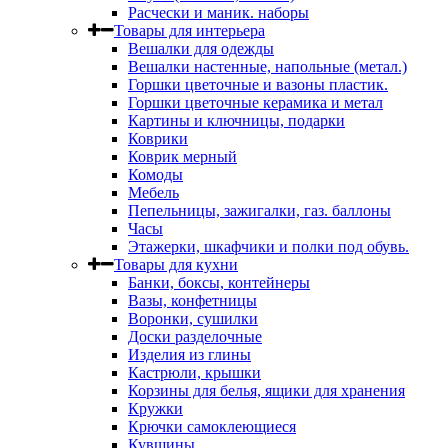
Расчески и маник. наборы
Товары для интерьера
Вешалки для одежды
Вешалки настенные, напольные (метал.)
Горшки цветочные и вазоны пластик.
Горшки цветочные керамика и метал
Картины и ключницы, подарки
Коврики
Коврик мерный
Комоды
Мебель
Пепельницы, зажигалки, газ. баллоны
Часы
Этажерки, шкафчики и полки под обувь.
Товары для кухни
Банки, боксы, контейнеры
Вазы, конфетницы
Воронки, сушилки
Доски разделочные
Изделия из глины
Кастрюли, крышки
Корзины для белья, ящики для хранения
Кружки
Крючки самоклеющиеся
Кувшины