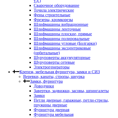
т.д.)
Сварочное оборудование
Точила электрические
Фены строительные
Фрезеры, кромкорезы
Шлифмашины вибрационные
Шлифмашины ленточные
Шлифмашины плоские, прямые
Шлифмашины полировальные
Шлифмашины угловые (Болгарки)
Шлифмашины эксцентриковые
(орбитальные)
Шуруповерты аккумуляторные
Шуруповерты сетевые
Электрогенераторы
Крепеж, мебельная фурнитура, замки и СИЗ
Веревки, канаты, стропы, шнурка
Замки, фурнитура
Доводчики
Завертки, задвижки, засовы, шпингалеты
Замки
Петли дверные, гаражные, петли-стрелы,
пружины дверные
Фурнитура дверная
Фурнитура мебельная