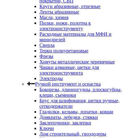
покрытий, СВП
Круги абразивные, отрезные
Ленты абразивные
Масла, химия
Пилки, ножи, полотна к
электроинструменту
Расходные материалы для МФИ и
минидрелей
Сверла
Терки полиуретановые
Фрезы
Хомуты металлические черевячные
Чашки алмазные, щетки для
электроинструмента
Электроды
Ручной инструмент и оснастка
Бокорезы, длинногудцы, плоскогубцы,
клещи, съемники
Брус для шлифования, щетки ручные,
сеткодержатели
Гладилки, кельмы, лопатки, ковши
Домкраты, лебедки, стяжки
Заклепочники, заклепки
Ключи
Лом строительный, гвоздодеры