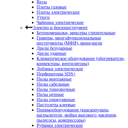
Весы
Плиты газовые
Плиты электрические
Утюги
Чайники электрические
Электро и бензоинструмент
Бетономешалки, миксеры строительные
Граверы, многофункциональные
инструменты (МФИ), минидрели
Дрели безударные
Дрели ударные
Климатическое оборудование (обогреватели,
конвекторы, вентиляторы)
Лобзики электрические
Перфораторы SDS+
Пилы монтажные
Пилы сабельные
Пилы торцовочные
Пилы цепные
Пилы циркулярные
Пистолеты клеевые
Пневмооборудование (краскопульты,
распылители, мойки высокого давления,
пылесосы, компрессоры)
Рубанки электрические