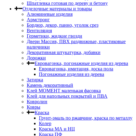
Шпатлевка готовая по дереву и бетону
Отделочные материалы и товары
Алюминевые изделия
Армстронг
Бордюр, декор, панно, уголок срез
Вентиляция
Герметики, жидкие гвозди
Двери Массив, ПВХ раздвижные, пластиковые
наличники
Декоративная штукатурка, добавки
Дорожки
Евровагонка, погонажные изделия из дерева
Евровагонка, имитация, доска пола
Погонажные изделия из дерева
Затирка
Камень декоративный
Клей МОМЕНТ маленькая фасовка
Клей для напольных покрытий и ПВА
Ковролин
Ковры
Краска
Грунт-эмаль по ржавчине, краска по металлу
Колер
Краска МА и НЦ
Краска ПФ