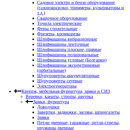
Садовое электро и бензо оборудование
(газонокосилки, триммеры, культиваторы и
т.д.)
Сварочное оборудование
Точила электрические
Фены строительные
Фрезеры, кромкорезы
Шлифмашины вибрационные
Шлифмашины ленточные
Шлифмашины плоские, прямые
Шлифмашины полировальные
Шлифмашины угловые (Болгарки)
Шлифмашины эксцентриковые
(орбитальные)
Шуруповерты аккумуляторные
Шуруповерты сетевые
Электрогенераторы
Крепеж, мебельная фурнитура, замки и СИЗ
Веревки, канаты, стропы, шнурка
Замки, фурнитура
Доводчики
Завертки, задвижки, засовы, шпингалеты
Замки
Петли дверные, гаражные, петли-стрелы,
пружины дверные