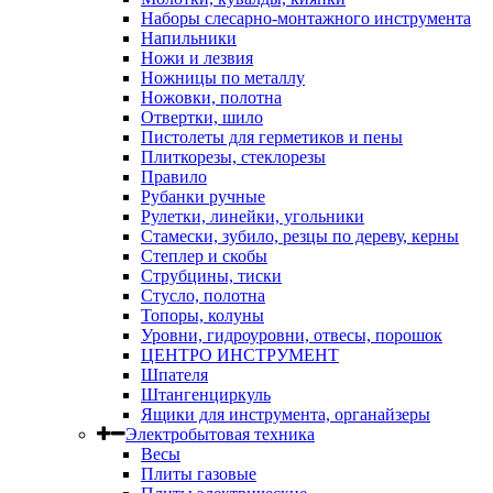
Наборы слесарно-монтажного инструмента
Напильники
Ножи и лезвия
Ножницы по металлу
Ножовки, полотна
Отвертки, шило
Пистолеты для герметиков и пены
Плиткорезы, стеклорезы
Правило
Рубанки ручные
Рулетки, линейки, угольники
Стамески, зубило, резцы по дереву, керны
Степлер и скобы
Струбцины, тиски
Стусло, полотна
Топоры, колуны
Уровни, гидроуровни, отвесы, порошок
ЦЕНТРО ИНСТРУМЕНТ
Шпателя
Штангенциркуль
Ящики для инструмента, органайзеры
Электробытовая техника
Весы
Плиты газовые