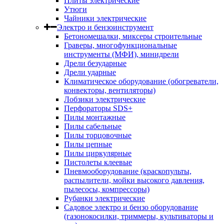
Плиты электрические
Утюги
Чайники электрические
Электро и бензоинструмент
Бетономешалки, миксеры строительные
Граверы, многофункциональные
инструменты (МФИ), минидрели
Дрели безударные
Дрели ударные
Климатическое оборудование (обогреватели,
конвекторы, вентиляторы)
Лобзики электрические
Перфораторы SDS+
Пилы монтажные
Пилы сабельные
Пилы торцовочные
Пилы цепные
Пилы циркулярные
Пистолеты клеевые
Пневмооборудование (краскопульты,
распылители, мойки высокого давления,
пылесосы, компрессоры)
Рубанки электрические
Садовое электро и бензо оборудование
(газонокосилки, триммеры, культиваторы и