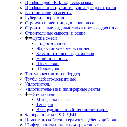
Профиля для ГКЛ, подвесы, маяки
Профнастил, ондулин и фурнитура для кровли
Растворители, реагенты
Рубероид, пергамин
Стремянки, лестницы, вышки, леса
Строительные, садовые тачки и колеса для них
Строительные емкости и ведра
Сухие смеси
Гидроизоляция
Жаростойкие смеси, глины
Клея плиточные и для блоков
Наливные полы
Шпатлевки
Штукатурки
Тротуарная плитка и бордюры
Трубы асбесто-цементные
Уплотнитель
Уплотнительные и демпферные ленты
Утеплители
Минеральная вата
Тепофол
Экструдированный пенополистирол
Фанера, плиты OSB, ДВП
Цемент, пескобетон, керамзит, щебень, добавки
Шифер, плиты цементно-стружечные