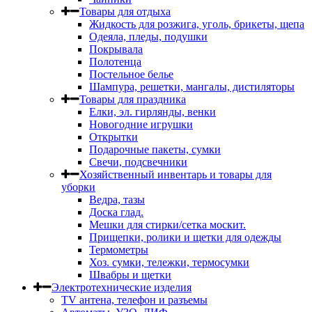
Товары для отдыха
Жидкость для розжига, уголь, брикеты, щепа
Одеяла, пледы, подушки
Покрывала
Полотенца
Постельное белье
Шампура, решетки, мангалы, дистиляторы
Товары для праздника
Елки, эл. гирлянды, венки
Новогодние игрушки
Открытки
Подарочные пакеты, сумки
Свечи, подсвечники
Хозяйственный инвентарь и товары для
уборки
Ведра, тазы
Доска глад.
Мешки для стирки/сетка москит.
Прищепки, ролики и щетки для одежды
Термометры
Хоз. сумки, тележки, термосумки
Швабры и щетки
Электротехнические изделия
TV aнтена, телефон и разъемы