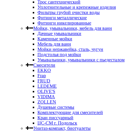
Трос сантехнический
Уплотнительные и крепежные изделия
Фильтры грубой очистки воды
Фитинги металлические
Фитинги никелированные
Мойки, умывальники, мебель для ванн
Дачные умывальники
Каменные мойки
Мебель для ванн
Мойки нержавейка, сталь, чугун
Подстолья под мойки
Умывальники, умывальники с пьедесталом
Смесители
EKKO
Frap
FRUD
LEDEME
OLIVE'S
VIDIMA
ZOLLEN
Душевые системы
Комплектующие для смесителей
Кран писсуарный
ЦС-СМ г. Подольск
Унитаз-компакт, биотуалеты