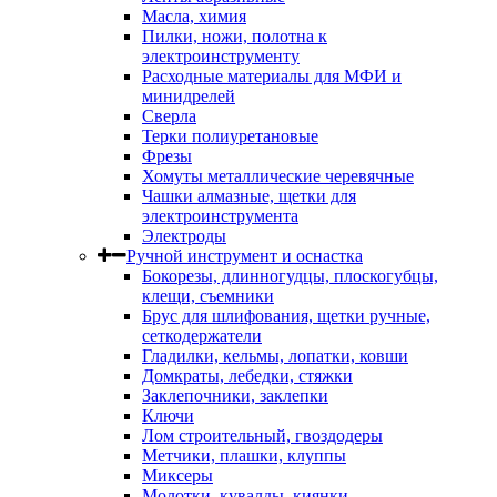
Масла, химия
Пилки, ножи, полотна к
электроинструменту
Расходные материалы для МФИ и
минидрелей
Сверла
Терки полиуретановые
Фрезы
Хомуты металлические черевячные
Чашки алмазные, щетки для
электроинструмента
Электроды
Ручной инструмент и оснастка
Бокорезы, длинногудцы, плоскогубцы,
клещи, съемники
Брус для шлифования, щетки ручные,
сеткодержатели
Гладилки, кельмы, лопатки, ковши
Домкраты, лебедки, стяжки
Заклепочники, заклепки
Ключи
Лом строительный, гвоздодеры
Метчики, плашки, клуппы
Миксеры
Молотки, кувалды, киянки