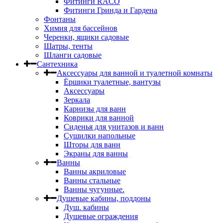
Фитинги RACO
Фитинги Гринда и Гардена
Фонтаны
Химия для бассейнов
Черенки, ящики садовые
Шатры, тенты
Шланги садовые
Сантехника
Аксессуары для ванной и туалетной комнаты
Ёршики туалетные, вантузы
Аксессуары
Зеркала
Карнизы для ванн
Коврики для ванной
Сиденья для унитазов и ванн
Сушилки напольные
Шторы для ванн
Экраны для ванны
Ванны
Ванны акриловые
Ванны стальные
Ванны чугунные.
Душевые кабины, поддоны
Душ. кабины
Душевые ограждения