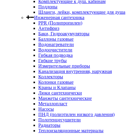
Комплектующие к душ. кабинам
Поддоны
Шланги, лейки, комплектующие для душа
Инженерная сантехника
PPR (Полипропилен)
Антифриз
Баки, Гидроакумуляторы
Баллоны газовые
Водонагреватели
Водоочистители
Гибкая подводка
Гибкие трубы
Измерительные приборы
Канализация внутренняя, наружная
Коллекторы
Колонки газовые
Краны и Клапаны
Люки сантехнически
Манжеты сантехнические
Металлопласт
Насосы
ПНД (полиэтилен низкого давления)
Полотенцесушители
Радиаторы
Теплоизаляционные материалы