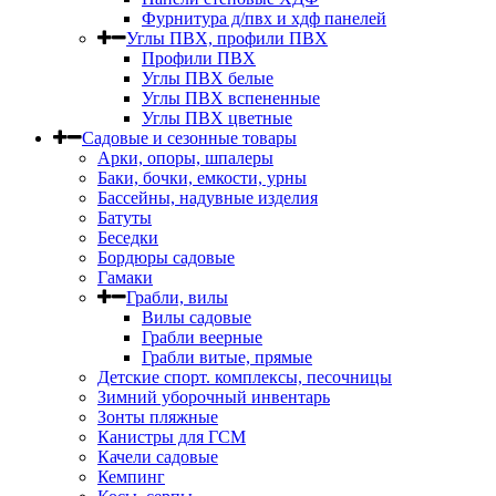
Фурнитура д/пвх и хдф панелей
Углы ПВХ, профили ПВХ
Профили ПВХ
Углы ПВХ белые
Углы ПВХ вспененные
Углы ПВХ цветные
Садовые и сезонные товары
Арки, опоры, шпалеры
Баки, бочки, емкости, урны
Бассейны, надувные изделия
Батуты
Беседки
Бордюры садовые
Гамаки
Грабли, вилы
Вилы садовые
Грабли веерные
Грабли витые, прямые
Детские спорт. комплексы, песочницы
Зимний уборочный инвентарь
Зонты пляжные
Канистры для ГСМ
Качели садовые
Кемпинг