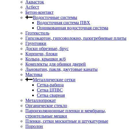
Аквасток
Асбест
Бетон-контакт
Водосточные системы
Водосточная система ПВХ
Оцинкованная водосточная система
Геотекстиль
Гипсокартон, гипсоволокно, пазогребневые плиты
Грунтовки
Доски обрезные, брус
Кирпичи, блоки
Кольца, крышки ж/б
Комплекты для обивки дверей
Льноватин, пакля, джутовые канаты
Мастика
Металлические сетки
Сетка-рабица
Сетка ЦПВС
Сетка сварная
Металлопрокат
Органическое стекло
Пароизоляционные пленки и мембраны,
строительные мешки
Пленки, сетки москитные и штукатурные
Поролон