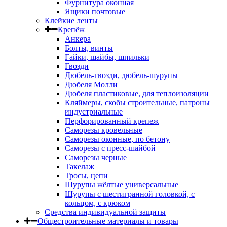
Фурнитура оконная
Ящики почтовые
Клейкие ленты
Крепёж
Анкера
Болты, винты
Гайки, шайбы, шпильки
Гвозди
Дюбель-гвозди, дюбель-шурупы
Дюбеля Молли
Дюбеля пластиковые, для теплоизоляции
Кляймеры, скобы строительные, патроны
индустриальные
Перфорированный крепеж
Саморезы кровельные
Саморезы оконные, по бетону
Саморезы с пресс-шайбой
Саморезы черные
Такелаж
Тросы, цепи
Шурупы жёлтые универсальные
Шурупы с шестигранной головкой, с
кольцом, с крюком
Средства индивидуальной защиты
Общестроительные материалы и товары