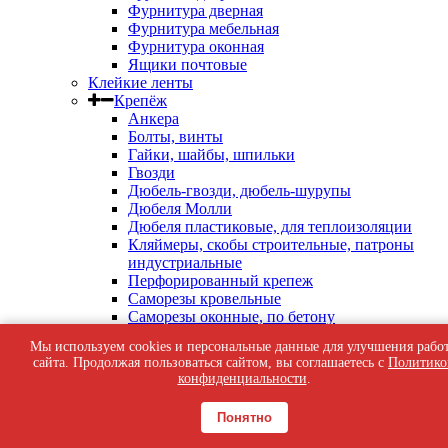
Фурнитура дверная
Фурнитура мебельная
Фурнитура оконная
Ящики почтовые
Клейкие ленты
Крепёж
Анкера
Болты, винты
Гайки, шайбы, шпильки
Гвозди
Дюбель-гвозди, дюбель-шурупы
Дюбеля Молли
Дюбеля пластиковые, для теплоизоляции
Кляймеры, скобы строительные, патроны
индустриальные
Перфорированный крепеж
Саморезы кровельные
Саморезы оконные, по бетону
Саморезы с пресс-шайбой
Мы используем cookies и персональные данные для улучшения рабо
Саморезы черные
сайта. Продолжая пользоваться сайтом, вы соглашаетесь с
Политико
Такелаж
конфиденциальности
.
Тросы, цепи
Шурупы жёлтые универсальные
Понятно
Шурупы с шестигранной головкой, с
кольцом, с крюком