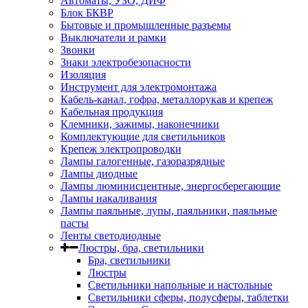
Автоматы, УЗО, ДИФ
Блок БКВР
Бытовые и промышленные разъемы
Выключатели и рамки
Звонки
Знаки электробезопасности
Изоляция
Инструмент для электромонтажа
Кабель-канал, гофра, металлорукав и крепеж
Кабельная продукция
Клемники, зажимы, наконечники
Комплектующие для светильников
Крепеж электропроводки
Лампы галогенные, газоразрядные
Лампы диодные
Лампы люминисцентные, энергосберегающие
Лампы накаливания
Лампы паяльные, лупы, паяльники, паяльные
пасты
Ленты светодиодные
Люстры, бра, светильники
Бра, светильники
Люстры
Светильники напольные и настольные
Светильники сферы, полусферы, таблетки