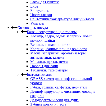
Бачок для унитаза
Биде
Биотуалеты
Инсталляции
Сантехническая арматура для унитазов
Унитазы
Хозтовары, посуда
Баня и сопутствующие товары
Абажур, ведро, бадья, запарник, ковш,
кружки, шайки
Веники, вешалки, полки
Коврики, банные принадлежности
Масла, запарники, ароматизаторы,
антисептики, камень
Мочалки, щетки, пемза
Наборы для бани
Таблички, термометры
Бытовая химия
GRASS химия для профессиональной
уборки
Губки, тряпки, салфетки, перчатки
Дезинфицирующие, чистящие, моющие
средства
Дезодоранты и гели для душа
Зубные щетки и паста