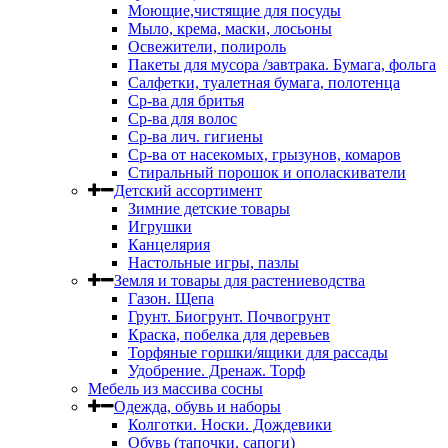
Моющие,чистящие для посуды
Мыло, крема, маски, лосьоны
Освежители, полироль
Пакеты для мусора /завтрака. Бумага, фольга
Салфетки, туалетная бумага, полотенца
Ср-ва для бритья
Ср-ва для волос
Ср-ва лич. гигиены
Ср-ва от насекомых, грызунов, комаров
Стиральный порошок и ополаскиватели
Детский ассортимент
Зимние детские товары
Игрушки
Канцелярия
Настольные игры, пазлы
Земля и товары для растениеводства
Газон. Щепа
Грунт. Биогрунт. Почвогрунт
Краска, побелка для деревьев
Торфяные горшки/ящики для рассады
Удобрение. Дренаж. Торф
Мебель из массива сосны
Одежда, обувь и наборы
Колготки. Носки. Дождевики
Обувь (тапочки, сапоги)