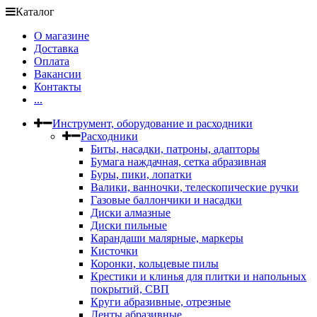
Каталог
О магазине
Доставка
Оплата
Вакансии
Контакты
...
Инструмент, оборудование и расходники
Расходники
Биты, насадки, патроны, адапторы
Бумага наждачная, сетка абразивная
Буры, пики, лопатки
Валики, ванночки, телескопические ручки
Газовые баллончики и насадки
Диски алмазные
Диски пильные
Карандаши малярные, маркеры
Кисточки
Коронки, кольцевые пилы
Крестики и клинья для плитки и напольных
покрытий, СВП
Круги абразивные, отрезные
Ленты абразивные