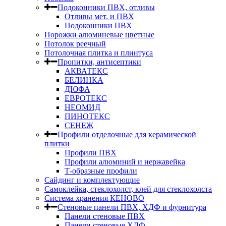
Подоконники ПВХ, отливы
Отливы мет. и ПВХ
Подоконники ПВХ
Порожки алюминевые цветные
Потолок реечный
Потолочная плитка и плинтуса
Пропитки, антисептики
АКВАТЕКС
БЕЛИНКА
ДЮФА
ЕВРОТЕКС
НЕОМИД
ПИНОТЕКС
СЕНЕЖ
Профили отделочные для керамической
плитки
Профили ПВХ
Профили алюминий и нержавейка
Т-образные профили
Сайдинг и комплектующие
Самоклейка, стеклохолст, клей для стеклохолста
Система хранения КЕНОВО
Стеновые панели ПВХ, ХДФ и фурнитура
Панели стеновые ПВХ
Панели стеновые ХДФ