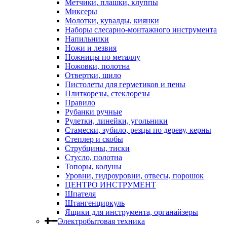
Метчики, плашки, клуппы
Миксеры
Молотки, кувалды, киянки
Наборы слесарно-монтажного инструмента
Напильники
Ножи и лезвия
Ножницы по металлу
Ножовки, полотна
Отвертки, шило
Пистолеты для герметиков и пены
Плиткорезы, стеклорезы
Правило
Рубанки ручные
Рулетки, линейки, угольники
Стамески, зубило, резцы по дереву, керны
Степлер и скобы
Струбцины, тиски
Стусло, полотна
Топоры, колуны
Уровни, гидроуровни, отвесы, порошок
ЦЕНТРО ИНСТРУМЕНТ
Шпателя
Штангенциркуль
Ящики для инструмента, органайзеры
Электробытовая техника