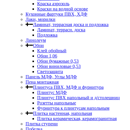
Краска аэрозоль
Краски на водной основе
Кухонные фартуки ПВХ, ХДФ
Лаки, морилки
Ламинат, террасная доска и подложка
Ламинат, террасн. доска
Подложка
Линолеум
Обои
Клей обойный
Обои 1,06
Обои бумажные 0,53
Обои виниловые 0,53
Светозащита
Панель МДФ, Углы МДФ
Пена монтажная
Плинтуса ПВХ, МДФ и фурнитура
Плинтус МДФ
Плинтус ПВХ напольный и д/столешниц
Розетты напольные
Фурнитура к плинтусам напольным
Плитка настенная, напольная
Плитка керамическая, керамогранитная
Плитка ступени
Побелка