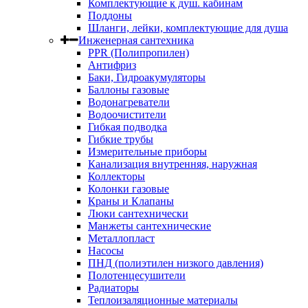
Комплектующие к душ. кабинам
Поддоны
Шланги, лейки, комплектующие для душа
Инженерная сантехника
PPR (Полипропилен)
Антифриз
Баки, Гидроакумуляторы
Баллоны газовые
Водонагреватели
Водоочистители
Гибкая подводка
Гибкие трубы
Измерительные приборы
Канализация внутренняя, наружная
Коллекторы
Колонки газовые
Краны и Клапаны
Люки сантехнически
Манжеты сантехнические
Металлопласт
Насосы
ПНД (полиэтилен низкого давления)
Полотенцесушители
Радиаторы
Теплоизаляционные материалы