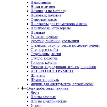
Напильники
Ножи и лезвия
Ножницы по металлу
Ножовки, полотна
Отвертки, шило
Пистолеты для герметиков и пены
Плиткорезы, стеклорезы
Правило
Рубанки ручные
Рулетки, линейки, угольники
Стамески, зубило, резцы по дереву, керны
Степлер и скобы
Струбцины, тиски
Стусло, полотна
Топоры, колуны
Уровни, гидроуровни, отвесы, порошок
ЦЕНТРО ИНСТРУМЕНТ
Шпателя
Штангенциркуль
Ящики для инструмента, органайзеры
Электробытовая техника
Весы
Плиты газовые
Плиты электрические
Утюги