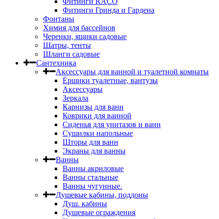
Фитинги RACO
Фитинги Гринда и Гардена
Фонтаны
Химия для бассейнов
Черенки, ящики садовые
Шатры, тенты
Шланги садовые
Сантехника
Аксессуары для ванной и туалетной комнаты
Ёршики туалетные, вантузы
Аксессуары
Зеркала
Карнизы для ванн
Коврики для ванной
Сиденья для унитазов и ванн
Сушилки напольные
Шторы для ванн
Экраны для ванны
Ванны
Ванны акриловые
Ванны стальные
Ванны чугунные.
Душевые кабины, поддоны
Душ. кабины
Душевые ограждения