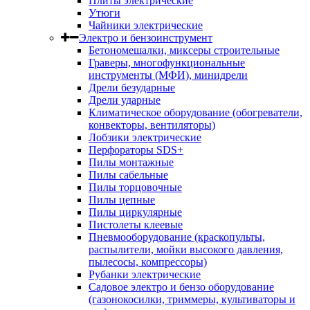
Плиты электрические
Утюги
Чайники электрические
Электро и бензоинструмент
Бетономешалки, миксеры строительные
Граверы, многофункциональные
инструменты (МФИ), минидрели
Дрели безударные
Дрели ударные
Климатическое оборудование (обогреватели,
конвекторы, вентиляторы)
Лобзики электрические
Перфораторы SDS+
Пилы монтажные
Пилы сабельные
Пилы торцовочные
Пилы цепные
Пилы циркулярные
Пистолеты клеевые
Пневмооборудование (краскопульты,
распылители, мойки высокого давления,
пылесосы, компрессоры)
Рубанки электрические
Садовое электро и бензо оборудование
(газонокосилки, триммеры, культиваторы и