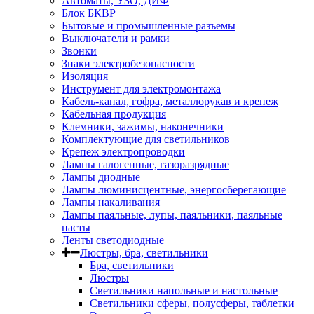
Автоматы, УЗО, ДИФ
Блок БКВР
Бытовые и промышленные разъемы
Выключатели и рамки
Звонки
Знаки электробезопасности
Изоляция
Инструмент для электромонтажа
Кабель-канал, гофра, металлорукав и крепеж
Кабельная продукция
Клемники, зажимы, наконечники
Комплектующие для светильников
Крепеж электропроводки
Лампы галогенные, газоразрядные
Лампы диодные
Лампы люминисцентные, энергосберегающие
Лампы накаливания
Лампы паяльные, лупы, паяльники, паяльные
пасты
Ленты светодиодные
Люстры, бра, светильники
Бра, светильники
Люстры
Светильники напольные и настольные
Светильники сферы, полусферы, таблетки