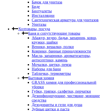
Бачок для унитаза
Биде
Биотуалеты
Инсталляции
Сантехническая арматура для унитазов
Унитазы
Хозтовары, посуда
Баня и сопутствующие товары
Абажур, ведро, бадья, запарник, ковш,
кружки, шайки
Веники, вешалки, полки
Коврики, банные принадлежности
Масла, запарники, ароматизаторы,
антисептики, камень
Мочалки, щетки, пемза
Наборы для бани
Таблички, термометры
Бытовая химия
GRASS химия для профессиональной
уборки
Губки, тряпки, салфетки, перчатки
Дезинфицирующие, чистящие, моющие
средства
Дезодоранты и гели для душа
Зубные щетки и паста