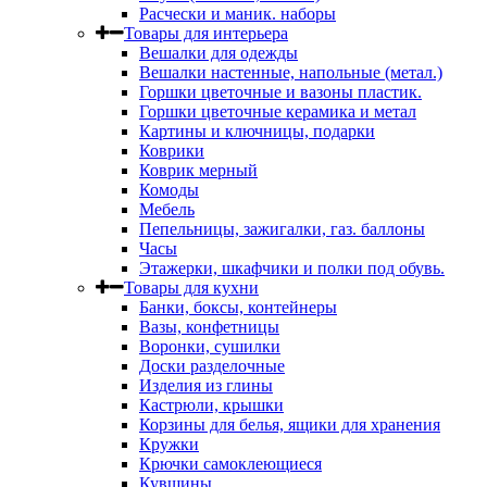
Расчески и маник. наборы
Товары для интерьера
Вешалки для одежды
Вешалки настенные, напольные (метал.)
Горшки цветочные и вазоны пластик.
Горшки цветочные керамика и метал
Картины и ключницы, подарки
Коврики
Коврик мерный
Комоды
Мебель
Пепельницы, зажигалки, газ. баллоны
Часы
Этажерки, шкафчики и полки под обувь.
Товары для кухни
Банки, боксы, контейнеры
Вазы, конфетницы
Воронки, сушилки
Доски разделочные
Изделия из глины
Кастрюли, крышки
Корзины для белья, ящики для хранения
Кружки
Крючки самоклеющиеся
Кувшины