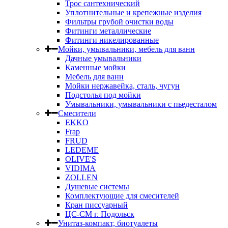
Трос сантехнический
Уплотнительные и крепежные изделия
Фильтры грубой очистки воды
Фитинги металлические
Фитинги никелированные
Мойки, умывальники, мебель для ванн
Дачные умывальники
Каменные мойки
Мебель для ванн
Мойки нержавейка, сталь, чугун
Подстолья под мойки
Умывальники, умывальники с пьедесталом
Смесители
EKKO
Frap
FRUD
LEDEME
OLIVE'S
VIDIMA
ZOLLEN
Душевые системы
Комплектующие для смесителей
Кран писсуарный
ЦС-СМ г. Подольск
Унитаз-компакт, биотуалеты