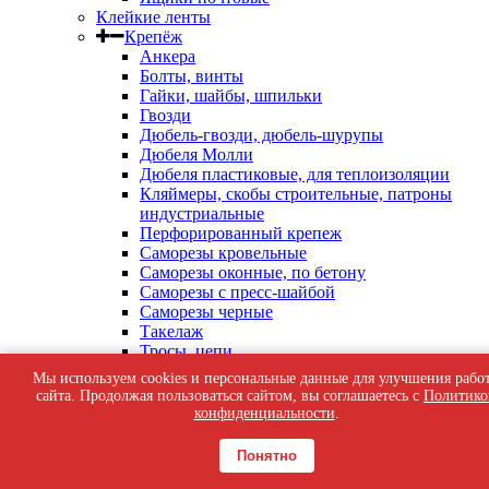
Клейкие ленты
Крепёж
Анкера
Болты, винты
Гайки, шайбы, шпильки
Гвозди
Дюбель-гвозди, дюбель-шурупы
Дюбеля Молли
Дюбеля пластиковые, для теплоизоляции
Кляймеры, скобы строительные, патроны
индустриальные
Перфорированный крепеж
Саморезы кровельные
Саморезы оконные, по бетону
Саморезы с пресс-шайбой
Саморезы черные
Такелаж
Тросы, цепи
Шурупы жёлтые универсальные
Мы используем cookies и персональные данные для улучшения рабо
Шурупы с шестигранной головкой, с
сайта. Продолжая пользоваться сайтом, вы соглашаетесь с
Политико
кольцом, с крюком
конфиденциальности
.
Средства индивидуальной защиты
Общестроительные материалы и товары
Понятно
Аквасток
Асбест