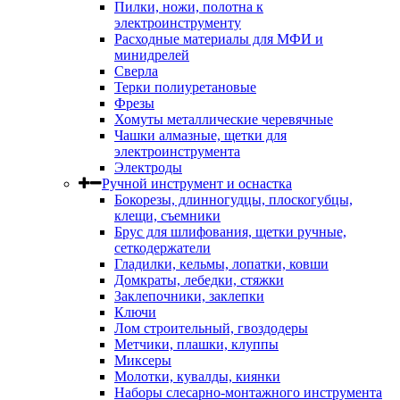
Пилки, ножи, полотна к
электроинструменту
Расходные материалы для МФИ и
минидрелей
Сверла
Терки полиуретановые
Фрезы
Хомуты металлические черевячные
Чашки алмазные, щетки для
электроинструмента
Электроды
Ручной инструмент и оснастка
Бокорезы, длинногудцы, плоскогубцы,
клещи, съемники
Брус для шлифования, щетки ручные,
сеткодержатели
Гладилки, кельмы, лопатки, ковши
Домкраты, лебедки, стяжки
Заклепочники, заклепки
Ключи
Лом строительный, гвоздодеры
Метчики, плашки, клуппы
Миксеры
Молотки, кувалды, киянки
Наборы слесарно-монтажного инструмента