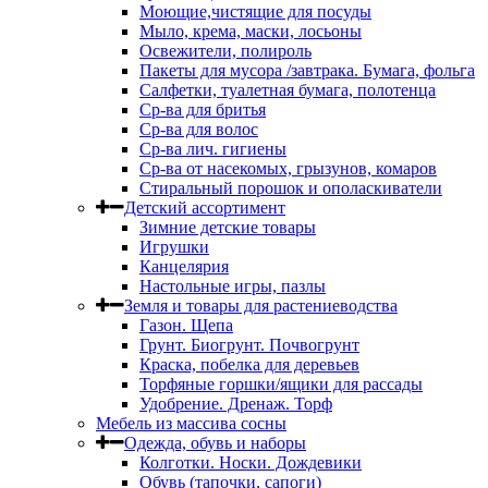
Моющие,чистящие для посуды
Мыло, крема, маски, лосьоны
Освежители, полироль
Пакеты для мусора /завтрака. Бумага, фольга
Салфетки, туалетная бумага, полотенца
Ср-ва для бритья
Ср-ва для волос
Ср-ва лич. гигиены
Ср-ва от насекомых, грызунов, комаров
Стиральный порошок и ополаскиватели
Детский ассортимент
Зимние детские товары
Игрушки
Канцелярия
Настольные игры, пазлы
Земля и товары для растениеводства
Газон. Щепа
Грунт. Биогрунт. Почвогрунт
Краска, побелка для деревьев
Торфяные горшки/ящики для рассады
Удобрение. Дренаж. Торф
Мебель из массива сосны
Одежда, обувь и наборы
Колготки. Носки. Дождевики
Обувь (тапочки, сапоги)