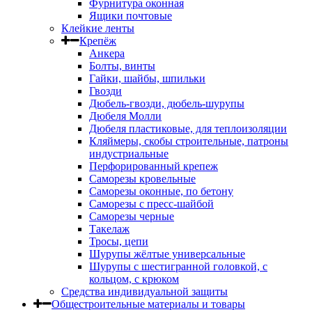
Фурнитура оконная
Ящики почтовые
Клейкие ленты
Крепёж
Анкера
Болты, винты
Гайки, шайбы, шпильки
Гвозди
Дюбель-гвозди, дюбель-шурупы
Дюбеля Молли
Дюбеля пластиковые, для теплоизоляции
Кляймеры, скобы строительные, патроны
индустриальные
Перфорированный крепеж
Саморезы кровельные
Саморезы оконные, по бетону
Саморезы с пресс-шайбой
Саморезы черные
Такелаж
Тросы, цепи
Шурупы жёлтые универсальные
Шурупы с шестигранной головкой, с
кольцом, с крюком
Средства индивидуальной защиты
Общестроительные материалы и товары