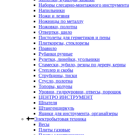
Наборы слесарно-монтажного инструмента
Напильники
Ножи и лезвия
Ножницы по металлу
Ножовки, полотна
Отвертки, шило
Пистолеты для герметиков и пены
Плиткорезы, стеклорезы
Правило
Рубанки ручные
Рулетки, линейки, угольники
Стамески, зубило, резцы по дереву, керны
Степлер и скобы
Струбцины, тиски
Стусло, полотна
Топоры, колуны
Уровни, гидроуровни, отвесы, порошок
ЦЕНТРО ИНСТРУМЕНТ
Шпателя
Штангенциркуль
Ящики для инструмента, органайзеры
Электробытовая техника
Весы
Плиты газовые