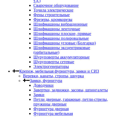
т.д.)
Сварочное оборудование
Точила электрические
Фены строительные
Фрезеры, кромкорезы
Шлифмашины вибрационные
Шлифмашины ленточные
Шлифмашины плоские, прямые
Шлифмашины полировальные
Шлифмашины угловые (Болгарки)
Шлифмашины эксцентриковые
(орбитальные)
Шуруповерты аккумуляторные
Шуруповерты сетевые
Электрогенераторы
Крепеж, мебельная фурнитура, замки и СИЗ
Веревки, канаты, стропы, шнурка
Замки, фурнитура
Доводчики
Завертки, задвижки, засовы, шпингалеты
Замки
Петли дверные, гаражные, петли-стрелы,
пружины дверные
Фурнитура дверная
Фурнитура мебельная