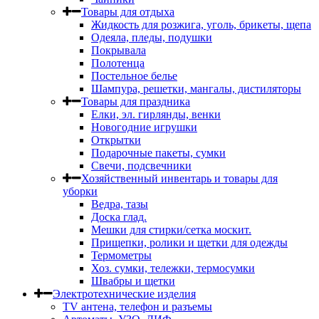
Товары для отдыха
Жидкость для розжига, уголь, брикеты, щепа
Одеяла, пледы, подушки
Покрывала
Полотенца
Постельное белье
Шампура, решетки, мангалы, дистиляторы
Товары для праздника
Елки, эл. гирлянды, венки
Новогодние игрушки
Открытки
Подарочные пакеты, сумки
Свечи, подсвечники
Хозяйственный инвентарь и товары для
уборки
Ведра, тазы
Доска глад.
Мешки для стирки/сетка москит.
Прищепки, ролики и щетки для одежды
Термометры
Хоз. сумки, тележки, термосумки
Швабры и щетки
Электротехнические изделия
TV aнтена, телефон и разъемы