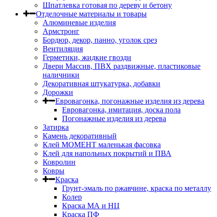
Шпатлевка готовая по дереву и бетону
Отделочные материалы и товары
Алюминевые изделия
Армстронг
Бордюр, декор, панно, уголок срез
Вентиляция
Герметики, жидкие гвозди
Двери Массив, ПВХ раздвижные, пластиковые
наличники
Декоративная штукатурка, добавки
Дорожки
Евровагонка, погонажные изделия из дерева
Евровагонка, имитация, доска пола
Погонажные изделия из дерева
Затирка
Камень декоративный
Клей МОМЕНТ маленькая фасовка
Клей для напольных покрытий и ПВА
Ковролин
Ковры
Краска
Грунт-эмаль по ржавчине, краска по металлу
Колер
Краска МА и НЦ
Краска ПФ