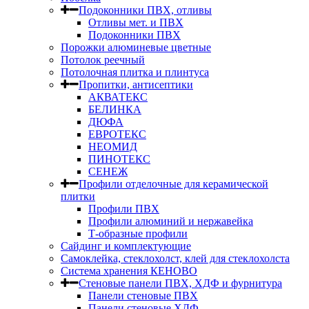
Подоконники ПВХ, отливы
Отливы мет. и ПВХ
Подоконники ПВХ
Порожки алюминевые цветные
Потолок реечный
Потолочная плитка и плинтуса
Пропитки, антисептики
АКВАТЕКС
БЕЛИНКА
ДЮФА
ЕВРОТЕКС
НЕОМИД
ПИНОТЕКС
СЕНЕЖ
Профили отделочные для керамической
плитки
Профили ПВХ
Профили алюминий и нержавейка
Т-образные профили
Сайдинг и комплектующие
Самоклейка, стеклохолст, клей для стеклохолста
Система хранения КЕНОВО
Стеновые панели ПВХ, ХДФ и фурнитура
Панели стеновые ПВХ
Панели стеновые ХДФ