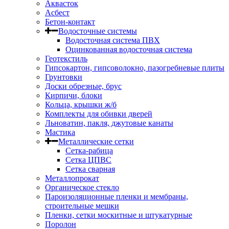
Аквасток
Асбест
Бетон-контакт
Водосточные системы
Водосточная система ПВХ
Оцинкованная водосточная система
Геотекстиль
Гипсокартон, гипсоволокно, пазогребневые плиты
Грунтовки
Доски обрезные, брус
Кирпичи, блоки
Кольца, крышки ж/б
Комплекты для обивки дверей
Льноватин, пакля, джутовые канаты
Мастика
Металлические сетки
Сетка-рабица
Сетка ЦПВС
Сетка сварная
Металлопрокат
Органическое стекло
Пароизоляционные пленки и мембраны,
строительные мешки
Пленки, сетки москитные и штукатурные
Поролон