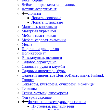
Косы, серпы
Лейки и опрыскиватели садовые
Летний ассортимент
Лопаты
Лопаты совковые
Лопаты штыковые
Мангалы, коптильни
Материал укрывной
Мебель пластиковая
Мебель садовая, скамейки
Метла
Подставки для цветов
Поликарбонат
Раскладушки, шезлонги
Садовое ограждение
Садовые пруды и клумбы
Садовый инвентарь, буры
Садовый инвентарь ЦентроИнструмент, Finland,
Trooper
Секаторы, кусторезы, сучкорезы, ножницы
Теплицы
Тяпки, мотыги, плоскорезы
Фигурки садовые
Фитинги и аксессуары для полива
Пистолеты, распылители