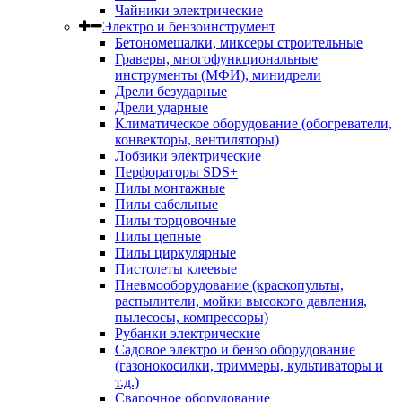
Чайники электрические
Электро и бензоинструмент
Бетономешалки, миксеры строительные
Граверы, многофункциональные
инструменты (МФИ), минидрели
Дрели безударные
Дрели ударные
Климатическое оборудование (обогреватели,
конвекторы, вентиляторы)
Лобзики электрические
Перфораторы SDS+
Пилы монтажные
Пилы сабельные
Пилы торцовочные
Пилы цепные
Пилы циркулярные
Пистолеты клеевые
Пневмооборудование (краскопульты,
распылители, мойки высокого давления,
пылесосы, компрессоры)
Рубанки электрические
Садовое электро и бензо оборудование
(газонокосилки, триммеры, культиваторы и
т.д.)
Сварочное оборудование