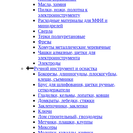
Масла, химия
Пилки, ножи, полотна к
электроинструменту
Расходные материалы для МФИ и
минидрелей
Сверла
Терки полиуретановые
Фрезы
Хомуты металлические черевячные
Чашки алмазные, щетки для
электроинструмента
Электроды
Ручной инструмент и оснастка
Бокорезы, длинногудцы, плоскогубцы,
клещи, съемники
Брус для шлифования, щетки ручные,
сеткодержатели
Гладилки, кельмы, лопатки, ковши
Домкраты, лебедки, стяжки
Заклепочники, заклепки
Ключи
Лом строительный, гвоздодеры
Метчики, плашки, клуппы
Миксеры
Молотки, кувалды, киянки