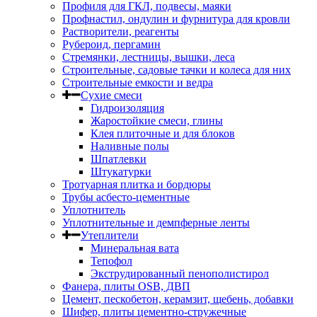
Профиля для ГКЛ, подвесы, маяки
Профнастил, ондулин и фурнитура для кровли
Растворители, реагенты
Рубероид, пергамин
Стремянки, лестницы, вышки, леса
Строительные, садовые тачки и колеса для них
Строительные емкости и ведра
Сухие смеси
Гидроизоляция
Жаростойкие смеси, глины
Клея плиточные и для блоков
Наливные полы
Шпатлевки
Штукатурки
Тротуарная плитка и бордюры
Трубы асбесто-цементные
Уплотнитель
Уплотнительные и демпферные ленты
Утеплители
Минеральная вата
Тепофол
Экструдированный пенополистирол
Фанера, плиты OSB, ДВП
Цемент, пескобетон, керамзит, щебень, добавки
Шифер, плиты цементно-стружечные