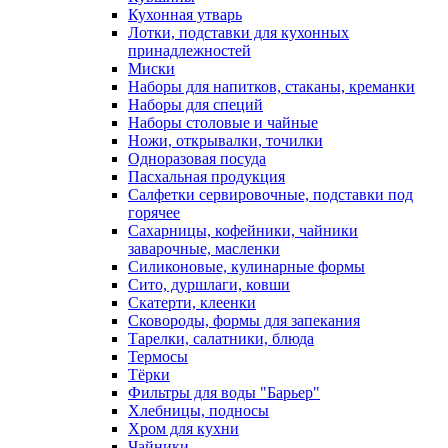
Кухонная утварь
Лотки, подставки для кухонных
принадлежностей
Миски
Наборы для напитков, стаканы, креманки
Наборы для специй
Наборы столовые и чайные
Ножи, открывалки, точилки
Одноразовая посуда
Пасхальная продукция
Салфетки сервировочные, подставки под
горячее
Сахарницы, кофейники, чайники
заварочные, масленки
Силиконовые, кулинарные формы
Сито, дуршлаги, ковши
Скатерти, клеенки
Сковороды, формы для запекания
Тарелки, салатники, блюда
Термосы
Тёрки
Фильтры для воды "Барьер"
Хлебницы, подносы
Хром для кухни
Чайники