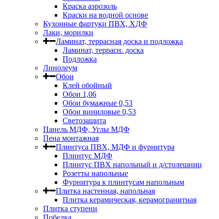
Краска аэрозоль
Краски на водной основе
Кухонные фартуки ПВХ, ХДФ
Лаки, морилки
Ламинат, террасная доска и подложка
Ламинат, террасн. доска
Подложка
Линолеум
Обои
Клей обойный
Обои 1,06
Обои бумажные 0,53
Обои виниловые 0,53
Светозащита
Панель МДФ, Углы МДФ
Пена монтажная
Плинтуса ПВХ, МДФ и фурнитура
Плинтус МДФ
Плинтус ПВХ напольный и д/столешниц
Розетты напольные
Фурнитура к плинтусам напольным
Плитка настенная, напольная
Плитка керамическая, керамогранитная
Плитка ступени
Побелка