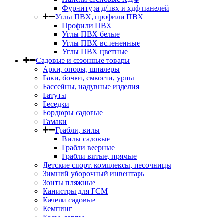
Фурнитура д/пвх и хдф панелей
Углы ПВХ, профили ПВХ
Профили ПВХ
Углы ПВХ белые
Углы ПВХ вспененные
Углы ПВХ цветные
Садовые и сезонные товары
Арки, опоры, шпалеры
Баки, бочки, емкости, урны
Бассейны, надувные изделия
Батуты
Беседки
Бордюры садовые
Гамаки
Грабли, вилы
Вилы садовые
Грабли веерные
Грабли витые, прямые
Детские спорт. комплексы, песочницы
Зимний уборочный инвентарь
Зонты пляжные
Канистры для ГСМ
Качели садовые
Кемпинг