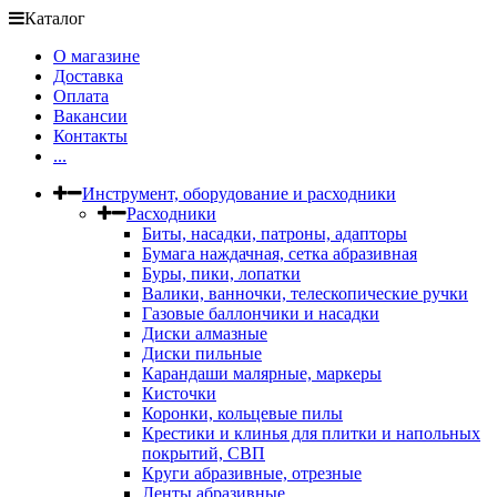
Каталог
О магазине
Доставка
Оплата
Вакансии
Контакты
...
Инструмент, оборудование и расходники
Расходники
Биты, насадки, патроны, адапторы
Бумага наждачная, сетка абразивная
Буры, пики, лопатки
Валики, ванночки, телескопические ручки
Газовые баллончики и насадки
Диски алмазные
Диски пильные
Карандаши малярные, маркеры
Кисточки
Коронки, кольцевые пилы
Крестики и клинья для плитки и напольных
покрытий, СВП
Круги абразивные, отрезные
Ленты абразивные