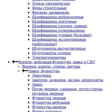
Точила электрические
Фены строительные
Фрезеры, кромкорезы
Шлифмашины вибрационные
Шлифмашины ленточные
Шлифмашины плоские, прямые
Шлифмашины полировальные
Шлифмашины угловые (Болгарки)
Шлифмашины эксцентриковые
(орбитальные)
Шуруповерты аккумуляторные
Шуруповерты сетевые
Электрогенераторы
Крепеж, мебельная фурнитура, замки и СИЗ
Веревки, канаты, стропы, шнурка
Замки, фурнитура
Доводчики
Завертки, задвижки, засовы, шпингалеты
Замки
Петли дверные, гаражные, петли-стрелы,
пружины дверные
Фурнитура дверная
Фурнитура мебельная
Фурнитура оконная
Ящики почтовые