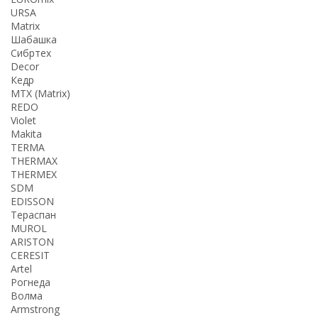
URSA
Matrix
Шабашка
Сибртех
Decor
Кедр
MTX (Matrix)
REDO
Violet
Makita
TERMA
THERMАX
THERMEX
SDM
EDISSON
Тераспан
MUROL
ARISTON
CERESIT
Artel
Рогнеда
Волма
Armstrong