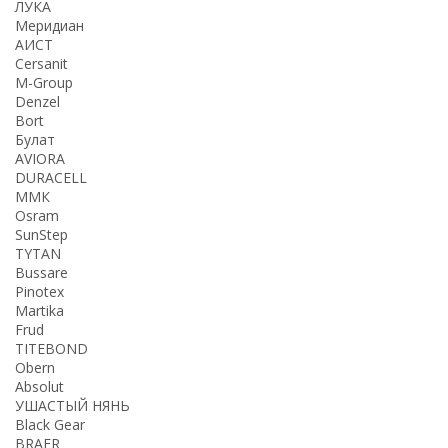
ЛУКА
Меридиан
АИСТ
Cersanit
M-Group
Denzel
Bort
Булат
AVIORA
DURACELL
ММК
Osram
SunStep
TYTAN
Bussare
Pinotex
Martika
Frud
TITEBOND
Obern
Absolut
УШАСТЫЙ НЯНЬ
Black Gear
BRAER