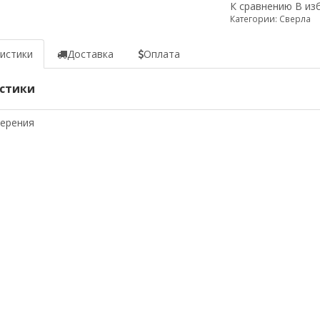
К сравнению
В из
Категории:
Сверла
истики
Доставка
Оплата
стики
мерения