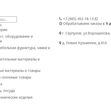
+7 (985)
492-18-13
Обрабатываем заказы
с 9 
и
ории
г. Серпухов, ул.Ворошилова,
т, оборудование и
и
д. Новые Кузьменки, д.41А
ебельная фурнитура, замки и
ительные материалы и
ые материалы и товары
и сезонные товары
ка
, посуда
хнические изделия