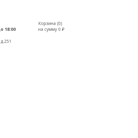
Корзина (
0
)
до 18:00
на сумму
0
₽
 д.251