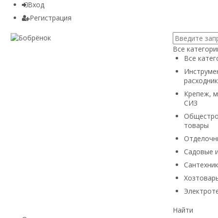
Вход
Регистрация
Все категори
Все катег
Инструмен
расходник
Крепеж, м
СИЗ
Общестро
товары
Отделочн
Садовые 
Сантехни
Хозтовары
Электроте
Найти