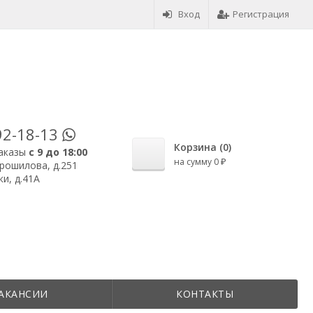
Вход
Регистрация
92-18-13
Корзина (
0
)
аказы
с 9 до 18:00
на сумму
0
₽
орошилова, д.251
и, д.41А
АКАНСИИ
КОНТАКТЫ