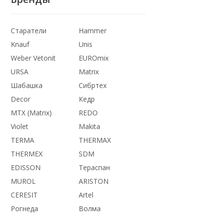
Старатели
Hammer
Knauf
Unis
Weber Vetonit
EUROmix
URSA
Matrix
Шабашка
Сибртех
Decor
Кедр
MTX (Matrix)
REDO
Violet
Makita
TERMA
THERMАX
THERMEX
SDM
EDISSON
Тераспан
MUROL
ARISTON
CERESIT
Artel
Рогнеда
Волма