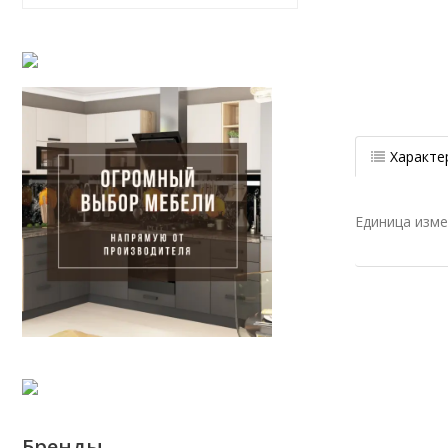
Характе
Единица изм
Бренды