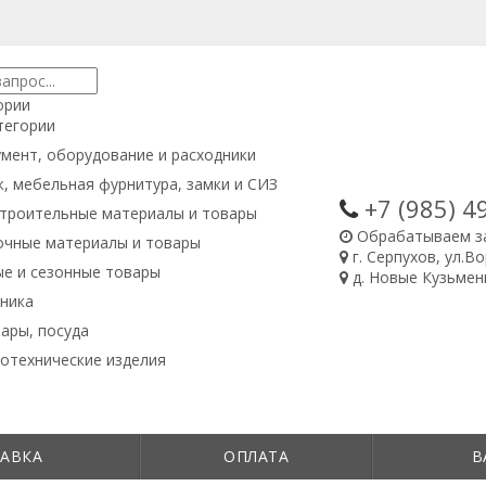
ории
тегории
мент, оборудование и расходники
, мебельная фурнитура, замки и СИЗ
+7 (985)
4
троительные материалы и товары
Обрабатываем з
очные материалы и товары
г. Серпухов, ул.В
е и сезонные товары
д. Новые Кузьменк
ника
ары, посуда
отехнические изделия
АВКА
ОПЛАТА
В