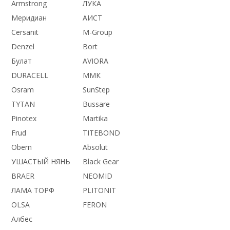
Armstrong
ЛУКА
Меридиан
АИСТ
Cersanit
M-Group
Denzel
Bort
Булат
AVIORA
DURACELL
ММК
Osram
SunStep
TYTAN
Bussare
Pinotex
Martika
Frud
TITEBOND
Obern
Absolut
УШАСТЫЙ НЯНЬ
Black Gear
BRAER
NEOMID
ЛАМА ТОРФ
PLITONIT
OLSA
FERON
Албес