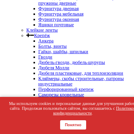
пружины дверные
Фурнитура дверная
Фурнитура мебельная
Фурнитура оконная
Ящики почтовые
Клейкие ленты
Крепёж
Анкера
Болты, винты
Гайки, шайбы, шпильки
Гвозди
Дюбель-гвозди, дюбель-шурупы
Дюбеля Молли
Дюбеля пластиковые, для теплоизоляции
Кляймеры, скобы строительные, патроны
индустриальные
Перфорированный крепеж
Саморезы кровельные
Саморезы оконные, по бетону
Мы используем cookies и персональные данные для улучшения рабо
Саморезы с пресс-шайбой
сайта. Продолжая пользоваться сайтом, вы соглашаетесь с
Политико
Саморезы черные
конфиденциальности
.
Такелаж
Тросы, цепи
Понятно
Шурупы жёлтые универсальные
Шурупы с шестигранной головкой, с