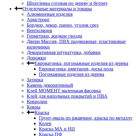
Шпатлевка готовая по дереву и бетону
Отделочные материалы и товары
Алюминевые изделия
Армстронг
Бордюр, декор, панно, уголок срез
Вентиляция
Герметики, жидкие гвозди
Двери Массив, ПВХ раздвижные, пластиковые
наличники
Декоративная штукатурка, добавки
Дорожки
Евровагонка, погонажные изделия из дерева
Евровагонка, имитация, доска пола
Погонажные изделия из дерева
Затирка
Камень декоративный
Клей МОМЕНТ маленькая фасовка
Клей для напольных покрытий и ПВА
Ковролин
Ковры
Краска
Грунт-эмаль по ржавчине, краска по металлу
Колер
Краска МА и НЦ
Краска ПФ