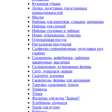
Кухонная утварь
Лотки, подставки для кухонных
принадлежностей
Миски
Наборы для напитков, стаканы, креманки
Наборы для специй
Наборы столовые и чайные
Ножи, открывалки, точилки
Одноразовая посуда
Пасхальная продукция
Салфетки сервировочные, подставки под
горячее
Сахарницы, кофейники, чайники
заварочные, масленки
Силиконовые, кулинарные формы
Сито, дуршлаги, ковши
Скатерти, клеенки
Сковороды, формы для запекания
Тарелки, салатники, блюда
Термосы
Тёрки
Фильтры для воды "Барьер"
Хлебницы, подносы
Хром для кухни
Чайники