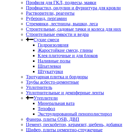
Профиля для ГКЛ, подвесы, маяки
Профнастил, ондулин и фурнитура для кровли
Растворители, реагенты
Рубероид, пергамин
Стремянки, лестницы, вышки, леса
Строительные, садовые тачки и колеса для них
Строительные емкости и ведра
Сухие смеси
Гидроизоляция
Жаростойкие смеси, глины
Клея плиточные и для блоков
Наливные полы
Шпатлевки
Штукатурки
Тротуарная плитка и бордюры
Трубы асбесто-цементные
Уплотнитель
Уплотнительные и демпферные ленты
Утеплители
Минеральная вата
Тепофол
Экструдированный пенополистирол
Фанера, плиты OSB, ДВП
Цемент, пескобетон, керамзит, щебень, добавки
Шифер, плиты цементно-стружечные