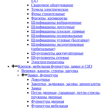
т.д.)
Сварочное оборудование
Точила электрические
Фены строительные
Фрезеры, кромкорезы
Шлифмашины вибрационные
Шлифмашины ленточные
Шлифмашины плоские, прямые
Шлифмашины полировальные
Шлифмашины угловые (Болгарки)
Шлифмашины эксцентриковые
(орбитальные)
Шуруповерты аккумуляторные
Шуруповерты сетевые
Электрогенераторы
Крепеж, мебельная фурнитура, замки и СИЗ
Веревки, канаты, стропы, шнурка
Замки, фурнитура
Доводчики
Завертки, задвижки, засовы, шпингалеты
Замки
Петли дверные, гаражные, петли-стрелы,
пружины дверные
Фурнитура дверная
Фурнитура мебельная