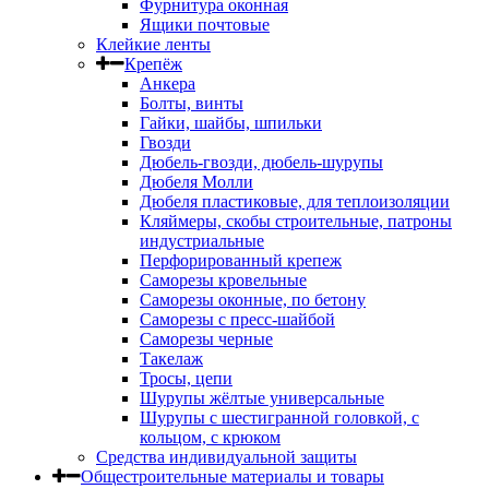
Фурнитура оконная
Ящики почтовые
Клейкие ленты
Крепёж
Анкера
Болты, винты
Гайки, шайбы, шпильки
Гвозди
Дюбель-гвозди, дюбель-шурупы
Дюбеля Молли
Дюбеля пластиковые, для теплоизоляции
Кляймеры, скобы строительные, патроны
индустриальные
Перфорированный крепеж
Саморезы кровельные
Саморезы оконные, по бетону
Саморезы с пресс-шайбой
Саморезы черные
Такелаж
Тросы, цепи
Шурупы жёлтые универсальные
Шурупы с шестигранной головкой, с
кольцом, с крюком
Средства индивидуальной защиты
Общестроительные материалы и товары