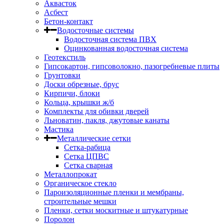
Аквасток
Асбест
Бетон-контакт
Водосточные системы
Водосточная система ПВХ
Оцинкованная водосточная система
Геотекстиль
Гипсокартон, гипсоволокно, пазогребневые плиты
Грунтовки
Доски обрезные, брус
Кирпичи, блоки
Кольца, крышки ж/б
Комплекты для обивки дверей
Льноватин, пакля, джутовые канаты
Мастика
Металлические сетки
Сетка-рабица
Сетка ЦПВС
Сетка сварная
Металлопрокат
Органическое стекло
Пароизоляционные пленки и мембраны,
строительные мешки
Пленки, сетки москитные и штукатурные
Поролон