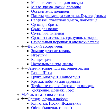
Моющие,чистящие для посуды
Мыло, крема, маски, лосьоны
Освежители, полироль
Пакеты для мусора /завтрака. Бумага, фольга
Салфетки, туалетная бумага, полотенца
Ср-ва для бритья
Ср-ва для волос
Ср-ва лич. гигиены
Ср-ва от насекомых, грызунов, комаров
Стиральный порошок и ополаскиватели
Детский ассортимент
Зимние детские товары
Игрушки
Канцелярия
Настольные игры, пазлы
Земля и товары для растениеводства
Газон. Щепа
Грунт. Биогрунт. Почвогрунт
Краска, побелка для деревьев
Торфяные горшки/ящики для рассады
Удобрение. Дренаж. Торф
Мебель из массива сосны
Одежда, обувь и наборы
Колготки. Носки. Дождевики
Обувь (тапочки, сапоги)