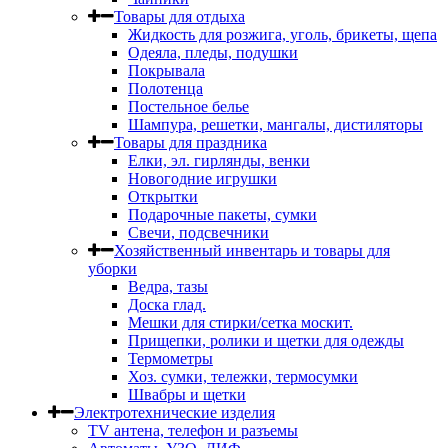
Товары для отдыха
Жидкость для розжига, уголь, брикеты, щепа
Одеяла, пледы, подушки
Покрывала
Полотенца
Постельное белье
Шампура, решетки, мангалы, дистиляторы
Товары для праздника
Елки, эл. гирлянды, венки
Новогодние игрушки
Открытки
Подарочные пакеты, сумки
Свечи, подсвечники
Хозяйственный инвентарь и товары для
уборки
Ведра, тазы
Доска глад.
Мешки для стирки/сетка москит.
Прищепки, ролики и щетки для одежды
Термометры
Хоз. сумки, тележки, термосумки
Швабры и щетки
Электротехнические изделия
TV aнтена, телефон и разъемы