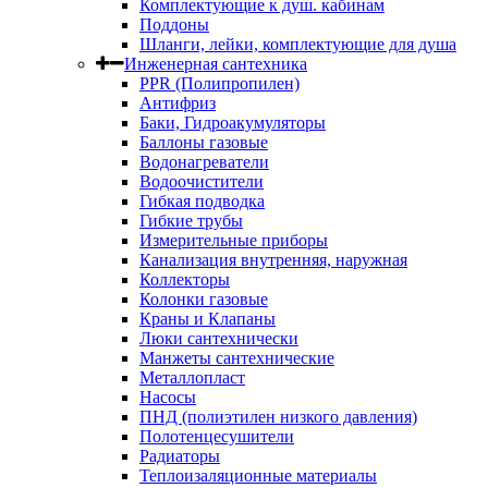
Комплектующие к душ. кабинам
Поддоны
Шланги, лейки, комплектующие для душа
Инженерная сантехника
PPR (Полипропилен)
Антифриз
Баки, Гидроакумуляторы
Баллоны газовые
Водонагреватели
Водоочистители
Гибкая подводка
Гибкие трубы
Измерительные приборы
Канализация внутренняя, наружная
Коллекторы
Колонки газовые
Краны и Клапаны
Люки сантехнически
Манжеты сантехнические
Металлопласт
Насосы
ПНД (полиэтилен низкого давления)
Полотенцесушители
Радиаторы
Теплоизаляционные материалы