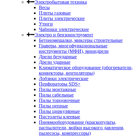
Электробытовая техника
Весы
Плиты газовые
Плиты электрические
Утюги
Чайники электрические
Электро и бензоинструмент
Бетономешалки, миксеры строительные
Граверы, многофункциональные
инструменты (МФИ), минидрели
Дрели безударные
Дрели ударные
Климатическое оборудование (обогреватели,
конвекторы, вентиляторы)
Лобзики электрические
Перфораторы SDS+
Пилы монтажные
Пилы сабельные
Пилы торцовочные
Пилы цепные
Пилы циркулярные
Пистолеты клеевые
Пневмооборудование (краскопульты,
распылители, мойки высокого давления,
пылесосы, компрессоры)