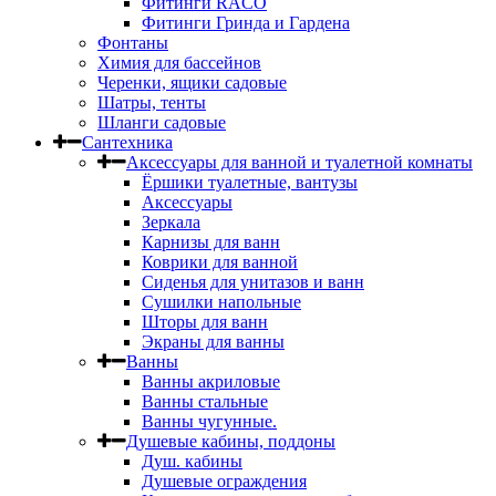
Фитинги RACO
Фитинги Гринда и Гардена
Фонтаны
Химия для бассейнов
Черенки, ящики садовые
Шатры, тенты
Шланги садовые
Сантехника
Аксессуары для ванной и туалетной комнаты
Ёршики туалетные, вантузы
Аксессуары
Зеркала
Карнизы для ванн
Коврики для ванной
Сиденья для унитазов и ванн
Сушилки напольные
Шторы для ванн
Экраны для ванны
Ванны
Ванны акриловые
Ванны стальные
Ванны чугунные.
Душевые кабины, поддоны
Душ. кабины
Душевые ограждения