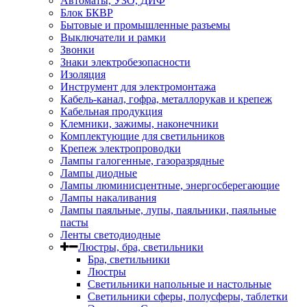
Автоматы, УЗО, ДИФ
Блок БКВР
Бытовые и промышленные разъемы
Выключатели и рамки
Звонки
Знаки электробезопасности
Изоляция
Инструмент для электромонтажа
Кабель-канал, гофра, металлорукав и крепеж
Кабельная продукция
Клемники, зажимы, наконечники
Комплектующие для светильников
Крепеж электропроводки
Лампы галогенные, газоразрядные
Лампы диодные
Лампы люминисцентные, энергосберегающие
Лампы накаливания
Лампы паяльные, лупы, паяльники, паяльные
пасты
Ленты светодиодные
Люстры, бра, светильники
Бра, светильники
Люстры
Светильники напольные и настольные
Светильники сферы, полусферы, таблетки