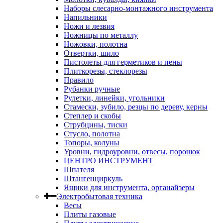
Наборы слесарно-монтажного инструмента
Напильники
Ножи и лезвия
Ножницы по металлу
Ножовки, полотна
Отвертки, шило
Пистолеты для герметиков и пены
Плиткорезы, стеклорезы
Правило
Рубанки ручные
Рулетки, линейки, угольники
Стамески, зубило, резцы по дереву, керны
Степлер и скобы
Струбцины, тиски
Стусло, полотна
Топоры, колуны
Уровни, гидроуровни, отвесы, порошок
ЦЕНТРО ИНСТРУМЕНТ
Шпателя
Штангенциркуль
Ящики для инструмента, органайзеры
Электробытовая техника
Весы
Плиты газовые