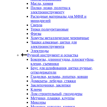
Масла, химия
Пилки, ножи, полотна к
электроинструменту
Расходные материалы для МФИ и
минидрелей
Сверла
Терки полиуретановые
Фрезы
Хомуты металлические черевячные
Чашки алмазные, щетки для
электроинструмента
Электроды
Ручной инструмент и оснастка
Бокорезы, длинногудцы, плоскогубцы,
клещи, съемники
Брус для шлифования, щетки ручные,
сеткодержатели
Гладилки, кельмы, лопатки, ковши
Домкраты, лебедки, стяжки
Заклепочники, заклепки
Ключи
Лом строительный, гвоздодеры
Метчики, плашки, клуппы
Миксеры
Молотки, кувалды, киянки