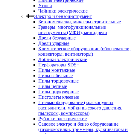
Плиты электрические
Утюги
Чайники электрические
Электро и бензоинструмент
Бетономешалки, миксеры строительные
Граверы, многофункциональные
инструменты (МФИ), минидрели
Дрели безударные
Дрели ударные
Климатическое оборудование (обогреватели,
конвекторы, вентиляторы)
Лобзики электрические
Перфораторы SDS+
Пилы монтажные
Пилы сабельные
Пилы торцовочные
Пилы цепные
Пилы циркулярные
Пистолеты клеевые
Пневмооборудование (краскопульты,
распылители, мойки высокого давления,
пылесосы, компрессоры)
Рубанки электрические
Садовое электро и бензо оборудование
(газонокосилки, триммеры, культиваторы и