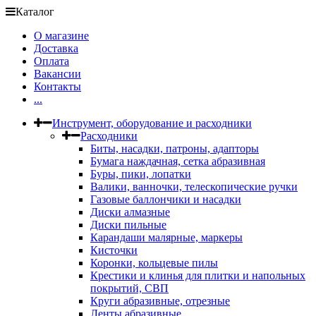
Каталог
О магазине
Доставка
Оплата
Вакансии
Контакты
...
Инструмент, оборудование и расходники
Расходники
Биты, насадки, патроны, адапторы
Бумага наждачная, сетка абразивная
Буры, пики, лопатки
Валики, ванночки, телескопические ручки
Газовые баллончики и насадки
Диски алмазные
Диски пильные
Карандаши малярные, маркеры
Кисточки
Коронки, кольцевые пилы
Крестики и клинья для плитки и напольных
покрытий, СВП
Круги абразивные, отрезные
Ленты абразивные