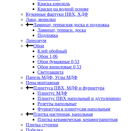
Краска аэрозоль
Краски на водной основе
Кухонные фартуки ПВХ, ХДФ
Лаки, морилки
Ламинат, террасная доска и подложка
Ламинат, террасн. доска
Подложка
Линолеум
Обои
Клей обойный
Обои 1,06
Обои бумажные 0,53
Обои виниловые 0,53
Светозащита
Панель МДФ, Углы МДФ
Пена монтажная
Плинтуса ПВХ, МДФ и фурнитура
Плинтус МДФ
Плинтус ПВХ напольный и д/столешниц
Розетты напольные
Фурнитура к плинтусам напольным
Плитка настенная, напольная
Плитка керамическая, керамогранитная
Плитка ступени
Побелка