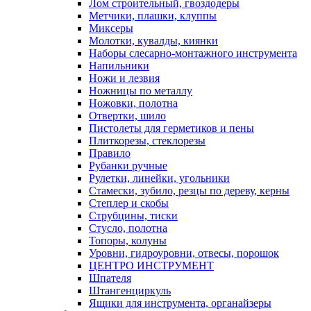
Лом строительный, гвоздодеры
Метчики, плашки, клуппы
Миксеры
Молотки, кувалды, киянки
Наборы слесарно-монтажного инструмента
Напильники
Ножи и лезвия
Ножницы по металлу
Ножовки, полотна
Отвертки, шило
Пистолеты для герметиков и пены
Плиткорезы, стеклорезы
Правило
Рубанки ручные
Рулетки, линейки, угольники
Стамески, зубило, резцы по дереву, керны
Степлер и скобы
Струбцины, тиски
Стусло, полотна
Топоры, колуны
Уровни, гидроуровни, отвесы, порошок
ЦЕНТРО ИНСТРУМЕНТ
Шпателя
Штангенциркуль
Ящики для инструмента, органайзеры