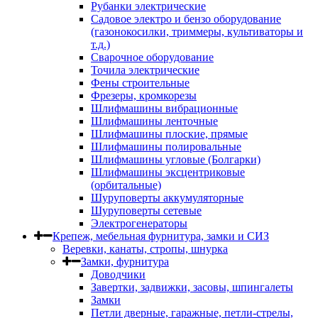
Рубанки электрические
Садовое электро и бензо оборудование
(газонокосилки, триммеры, культиваторы и
т.д.)
Сварочное оборудование
Точила электрические
Фены строительные
Фрезеры, кромкорезы
Шлифмашины вибрационные
Шлифмашины ленточные
Шлифмашины плоские, прямые
Шлифмашины полировальные
Шлифмашины угловые (Болгарки)
Шлифмашины эксцентриковые
(орбитальные)
Шуруповерты аккумуляторные
Шуруповерты сетевые
Электрогенераторы
Крепеж, мебельная фурнитура, замки и СИЗ
Веревки, канаты, стропы, шнурка
Замки, фурнитура
Доводчики
Завертки, задвижки, засовы, шпингалеты
Замки
Петли дверные, гаражные, петли-стрелы,