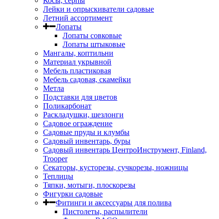
Косы, серпы
Лейки и опрыскиватели садовые
Летний ассортимент
Лопаты
Лопаты совковые
Лопаты штыковые
Мангалы, коптильни
Материал укрывной
Мебель пластиковая
Мебель садовая, скамейки
Метла
Подставки для цветов
Поликарбонат
Раскладушки, шезлонги
Садовое ограждение
Садовые пруды и клумбы
Садовый инвентарь, буры
Садовый инвентарь ЦентроИнструмент, Finland,
Trooper
Секаторы, кусторезы, сучкорезы, ножницы
Теплицы
Тяпки, мотыги, плоскорезы
Фигурки садовые
Фитинги и аксессуары для полива
Пистолеты, распылители