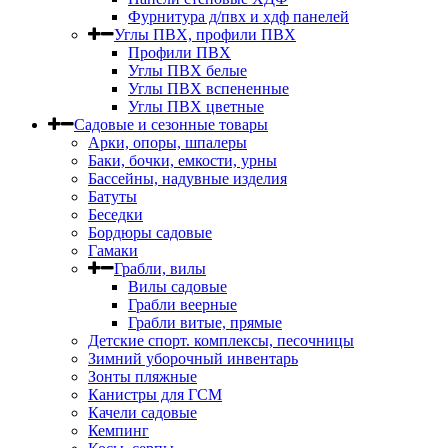
Фурнитура д/пвх и хдф панелей
Углы ПВХ, профили ПВХ
Профили ПВХ
Углы ПВХ белые
Углы ПВХ вспененные
Углы ПВХ цветные
Садовые и сезонные товары
Арки, опоры, шпалеры
Баки, бочки, емкости, урны
Бассейны, надувные изделия
Батуты
Беседки
Бордюры садовые
Гамаки
Грабли, вилы
Вилы садовые
Грабли веерные
Грабли витые, прямые
Детские спорт. комплексы, песочницы
Зимний уборочный инвентарь
Зонты пляжные
Канистры для ГСМ
Качели садовые
Кемпинг