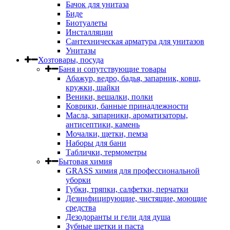
Бачок для унитаза
Биде
Биотуалеты
Инсталляции
Сантехническая арматура для унитазов
Унитазы
Хозтовары, посуда
Баня и сопутствующие товары
Абажур, ведро, бадья, запарник, ковш,
кружки, шайки
Веники, вешалки, полки
Коврики, банные принадлежности
Масла, запарники, ароматизаторы,
антисептики, камень
Мочалки, щетки, пемза
Наборы для бани
Таблички, термометры
Бытовая химия
GRASS химия для профессиональной
уборки
Губки, тряпки, салфетки, перчатки
Дезинфицирующие, чистящие, моющие
средства
Дезодоранты и гели для душа
Зубные щетки и паста