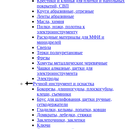
Крестики и клинья для плитки и напольных
покрытий, СВП
Круги абразивные, отрезные
Ленты абразивные
Масла, химия
Пилки, ножи, полотна к
электроинструменту
Расходные материалы для МФИ и
минидрелей
Сверла
Терки полиуретановые
Фрезы
Хомуты металлические черевячные
Чашки алмазные, щетки для
электроинструмента
Электроды
Ручной инструмент и оснастка
Бокорезы, длинногудцы, плоскогубцы,
клещи, съемники
Брус для шлифования, щетки ручные,
сеткодержатели
Гладилки, кельмы, лопатки, ковши
Домкраты, лебедки, стяжки
Заклепочники, заклепки
Ключи