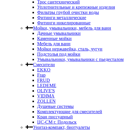
Трос сантехнический
Уплотнительные и крепежные изделия
Фильтры грубой очистки воды
Фитинги металлические
Фитинги никелированные
Мойки, умывальники, мебель для ванн
Дачные умывальники
Каменные мойки
Мебель для ванн
Мойки нержавейка, сталь, чугун
Подстолья под мойки
Умывальники, умывальники с пьедесталом
Смесители
EKKO
Frap
FRUD
LEDEME
OLIVE'S
VIDIMA
ZOLLEN
Душевые системы
Комплектующие для смесителей
Кран писсуарный
ЦС-СМ г. Подольск
Унитаз-компакт, биотуалеты