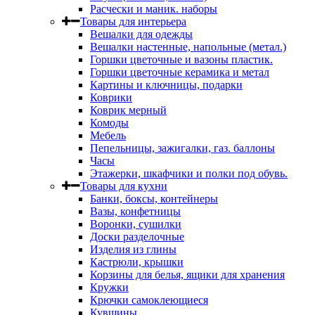
Расчески и маник. наборы
Товары для интерьера
Вешалки для одежды
Вешалки настенные, напольные (метал.)
Горшки цветочные и вазоны пластик.
Горшки цветочные керамика и метал
Картины и ключницы, подарки
Коврики
Коврик мерный
Комоды
Мебель
Пепельницы, зажигалки, газ. баллоны
Часы
Этажерки, шкафчики и полки под обувь.
Товары для кухни
Банки, боксы, контейнеры
Вазы, конфетницы
Воронки, сушилки
Доски разделочные
Изделия из глины
Кастрюли, крышки
Корзины для белья, ящики для хранения
Кружки
Крючки самоклеющиеся
Кувшины