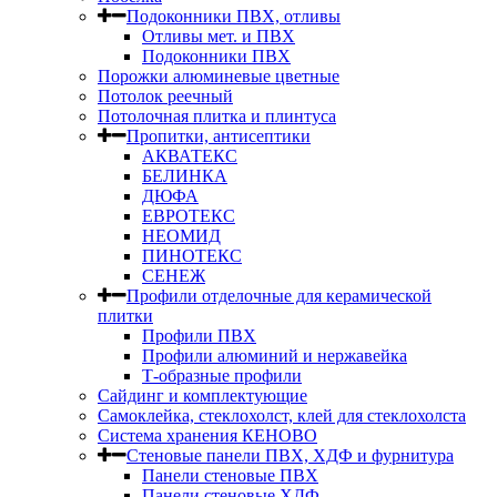
Подоконники ПВХ, отливы
Отливы мет. и ПВХ
Подоконники ПВХ
Порожки алюминевые цветные
Потолок реечный
Потолочная плитка и плинтуса
Пропитки, антисептики
АКВАТЕКС
БЕЛИНКА
ДЮФА
ЕВРОТЕКС
НЕОМИД
ПИНОТЕКС
СЕНЕЖ
Профили отделочные для керамической
плитки
Профили ПВХ
Профили алюминий и нержавейка
Т-образные профили
Сайдинг и комплектующие
Самоклейка, стеклохолст, клей для стеклохолста
Система хранения КЕНОВО
Стеновые панели ПВХ, ХДФ и фурнитура
Панели стеновые ПВХ
Панели стеновые ХДФ