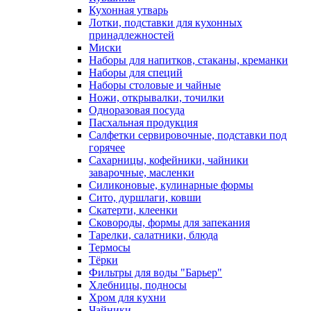
Кухонная утварь
Лотки, подставки для кухонных
принадлежностей
Миски
Наборы для напитков, стаканы, креманки
Наборы для специй
Наборы столовые и чайные
Ножи, открывалки, точилки
Одноразовая посуда
Пасхальная продукция
Салфетки сервировочные, подставки под
горячее
Сахарницы, кофейники, чайники
заварочные, масленки
Силиконовые, кулинарные формы
Сито, дуршлаги, ковши
Скатерти, клеенки
Сковороды, формы для запекания
Тарелки, салатники, блюда
Термосы
Тёрки
Фильтры для воды "Барьер"
Хлебницы, подносы
Хром для кухни
Чайники