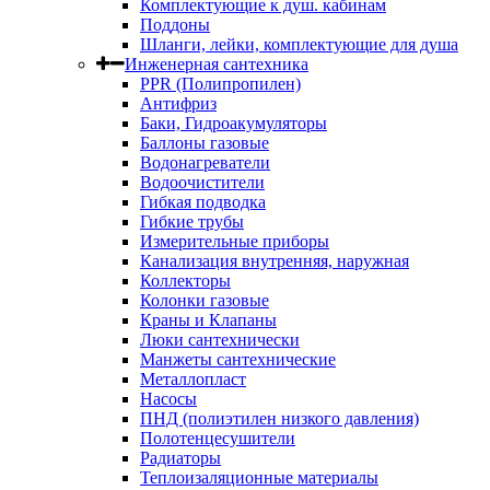
Комплектующие к душ. кабинам
Поддоны
Шланги, лейки, комплектующие для душа
Инженерная сантехника
PPR (Полипропилен)
Антифриз
Баки, Гидроакумуляторы
Баллоны газовые
Водонагреватели
Водоочистители
Гибкая подводка
Гибкие трубы
Измерительные приборы
Канализация внутренняя, наружная
Коллекторы
Колонки газовые
Краны и Клапаны
Люки сантехнически
Манжеты сантехнические
Металлопласт
Насосы
ПНД (полиэтилен низкого давления)
Полотенцесушители
Радиаторы
Теплоизаляционные материалы