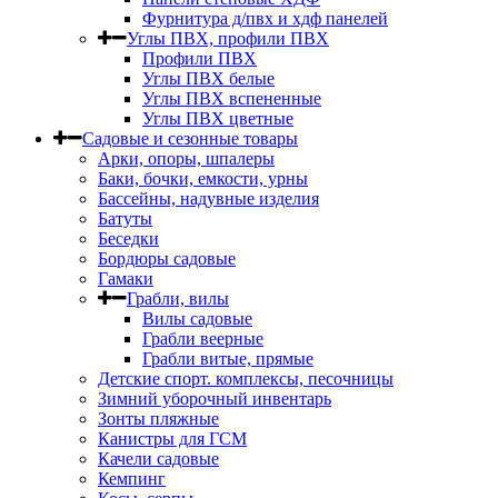
Фурнитура д/пвх и хдф панелей
Углы ПВХ, профили ПВХ
Профили ПВХ
Углы ПВХ белые
Углы ПВХ вспененные
Углы ПВХ цветные
Садовые и сезонные товары
Арки, опоры, шпалеры
Баки, бочки, емкости, урны
Бассейны, надувные изделия
Батуты
Беседки
Бордюры садовые
Гамаки
Грабли, вилы
Вилы садовые
Грабли веерные
Грабли витые, прямые
Детские спорт. комплексы, песочницы
Зимний уборочный инвентарь
Зонты пляжные
Канистры для ГСМ
Качели садовые
Кемпинг