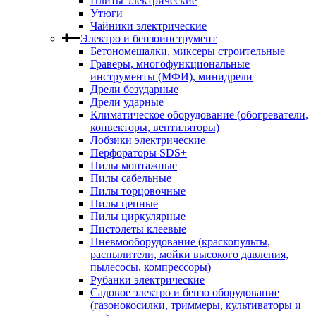
Плиты электрические
Утюги
Чайники электрические
Электро и бензоинструмент
Бетономешалки, миксеры строительные
Граверы, многофункциональные
инструменты (МФИ), минидрели
Дрели безударные
Дрели ударные
Климатическое оборудование (обогреватели,
конвекторы, вентиляторы)
Лобзики электрические
Перфораторы SDS+
Пилы монтажные
Пилы сабельные
Пилы торцовочные
Пилы цепные
Пилы циркулярные
Пистолеты клеевые
Пневмооборудование (краскопульты,
распылители, мойки высокого давления,
пылесосы, компрессоры)
Рубанки электрические
Садовое электро и бензо оборудование
(газонокосилки, триммеры, культиваторы и