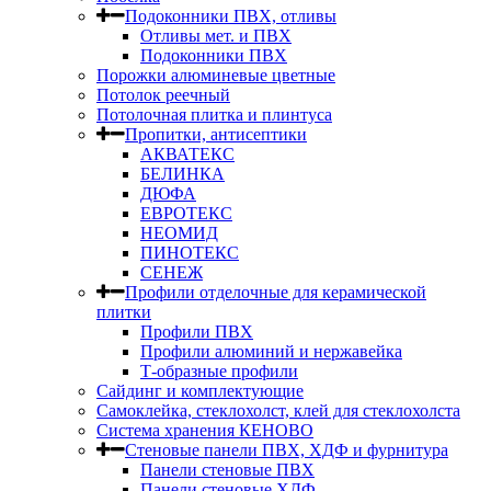
Подоконники ПВХ, отливы
Отливы мет. и ПВХ
Подоконники ПВХ
Порожки алюминевые цветные
Потолок реечный
Потолочная плитка и плинтуса
Пропитки, антисептики
АКВАТЕКС
БЕЛИНКА
ДЮФА
ЕВРОТЕКС
НЕОМИД
ПИНОТЕКС
СЕНЕЖ
Профили отделочные для керамической
плитки
Профили ПВХ
Профили алюминий и нержавейка
Т-образные профили
Сайдинг и комплектующие
Самоклейка, стеклохолст, клей для стеклохолста
Система хранения КЕНОВО
Стеновые панели ПВХ, ХДФ и фурнитура
Панели стеновые ПВХ
Панели стеновые ХДФ