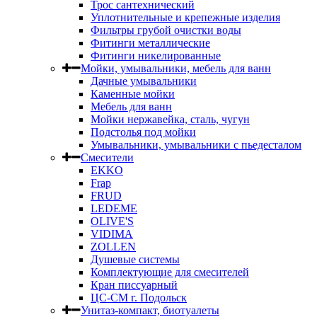
Трос сантехнический
Уплотнительные и крепежные изделия
Фильтры грубой очистки воды
Фитинги металлические
Фитинги никелированные
Мойки, умывальники, мебель для ванн
Дачные умывальники
Каменные мойки
Мебель для ванн
Мойки нержавейка, сталь, чугун
Подстолья под мойки
Умывальники, умывальники с пьедесталом
Смесители
EKKO
Frap
FRUD
LEDEME
OLIVE'S
VIDIMA
ZOLLEN
Душевые системы
Комплектующие для смесителей
Кран писсуарный
ЦС-СМ г. Подольск
Унитаз-компакт, биотуалеты