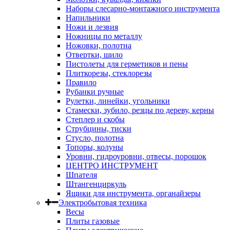
Наборы слесарно-монтажного инструмента
Напильники
Ножи и лезвия
Ножницы по металлу
Ножовки, полотна
Отвертки, шило
Пистолеты для герметиков и пены
Плиткорезы, стеклорезы
Правило
Рубанки ручные
Рулетки, линейки, угольники
Стамески, зубило, резцы по дереву, керны
Степлер и скобы
Струбцины, тиски
Стусло, полотна
Топоры, колуны
Уровни, гидроуровни, отвесы, порошок
ЦЕНТРО ИНСТРУМЕНТ
Шпателя
Штангенциркуль
Ящики для инструмента, органайзеры
Электробытовая техника
Весы
Плиты газовые