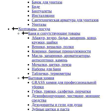
Бачок для унитаза
Биде
Биотуалеты
Инсталляции
Сантехническая арматура для унитазов
Унитазы
Хозтовары, посуда
Баня и сопутствующие товары
Абажур, ведро, бадья, запарник, ковш,
кружки, шайки
Веники, вешалки, полки
Коврики, банные принадлежности
Масла, запарники, ароматизаторы,
антисептики, камень
Мочалки, щетки, пемза
Наборы для бани
Таблички, термометры
Бытовая химия
GRASS химия для профессиональной
уборки
Губки, тряпки, салфетки, перчатки
Дезинфицирующие, чистящие, моющие
средства
Дезодоранты и гели для душа
Зубные щетки и паста