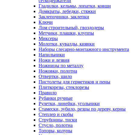
сеткодержатели
Гладилки, кельмы, лопатки, ковши
Домкраты, лебедки, стяжки
Заклепочники, заклепки
Ключи
Лом строительный, гвоздодеры
Метчики, плашки, клуппы
Миксеры
Молотки, кувалды, киянки
Наборы слесарно-монтажного инструмента
Напильники
Ножи и лезвия
Ножницы по металлу
Ножовки, полотна
Отвертки, шило
Пистолеты для герметиков и пены
Плиткорезы, стеклорезы
Правило
Рубанки ручные
Рулетки, линейки, угольники
Стамески, зубило, резцы по дереву, керны
Степлер и скобы
Струбцины, тиски
Стусло, полотна
Топоры, колуны