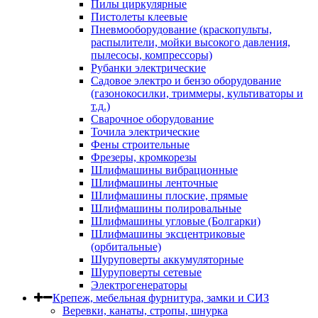
Пилы циркулярные
Пистолеты клеевые
Пневмооборудование (краскопульты,
распылители, мойки высокого давления,
пылесосы, компрессоры)
Рубанки электрические
Садовое электро и бензо оборудование
(газонокосилки, триммеры, культиваторы и
т.д.)
Сварочное оборудование
Точила электрические
Фены строительные
Фрезеры, кромкорезы
Шлифмашины вибрационные
Шлифмашины ленточные
Шлифмашины плоские, прямые
Шлифмашины полировальные
Шлифмашины угловые (Болгарки)
Шлифмашины эксцентриковые
(орбитальные)
Шуруповерты аккумуляторные
Шуруповерты сетевые
Электрогенераторы
Крепеж, мебельная фурнитура, замки и СИЗ
Веревки, канаты, стропы, шнурка