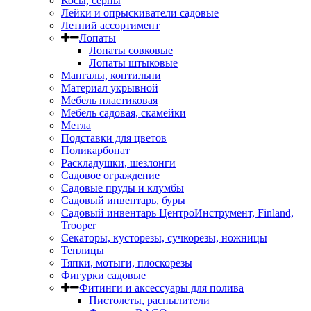
Косы, серпы
Лейки и опрыскиватели садовые
Летний ассортимент
Лопаты
Лопаты совковые
Лопаты штыковые
Мангалы, коптильни
Материал укрывной
Мебель пластиковая
Мебель садовая, скамейки
Метла
Подставки для цветов
Поликарбонат
Раскладушки, шезлонги
Садовое ограждение
Садовые пруды и клумбы
Садовый инвентарь, буры
Садовый инвентарь ЦентроИнструмент, Finland,
Trooper
Секаторы, кусторезы, сучкорезы, ножницы
Теплицы
Тяпки, мотыги, плоскорезы
Фигурки садовые
Фитинги и аксессуары для полива
Пистолеты, распылители