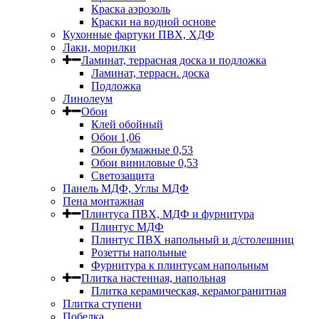
Краска аэрозоль
Краски на водной основе
Кухонные фартуки ПВХ, ХДФ
Лаки, морилки
Ламинат, террасная доска и подложка
Ламинат, террасн. доска
Подложка
Линолеум
Обои
Клей обойный
Обои 1,06
Обои бумажные 0,53
Обои виниловые 0,53
Светозащита
Панель МДФ, Углы МДФ
Пена монтажная
Плинтуса ПВХ, МДФ и фурнитура
Плинтус МДФ
Плинтус ПВХ напольный и д/столешниц
Розетты напольные
Фурнитура к плинтусам напольным
Плитка настенная, напольная
Плитка керамическая, керамогранитная
Плитка ступени
Побелка