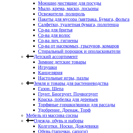
Моющие,чистящие для посуды
Мыло, крема, маски, лосьоны
Освежители, полироль
Пакеты для мусора /завтрака. Бумага, фольга
Салфетки, туалетная бумага, полотенца
Ср-ва для бритья
Ср-ва для волос
Ср-ва лич. гигиены
Ср-ва от насекомых, грызунов, комаров
Стиральный порошок и ополаскиватели
Детский ассортимент
Зимние детские товары
Игрушки
Канцелярия
Настольные игры, пазлы
Земля и товары для растениеводства
Газон. Щепа
Грунт. Биогрунт. Почвогрунт
Краска, побелка для деревьев
Торфяные горшки/ящики для рассады
Удобрение. Дренаж. Торф
Мебель из массива сосны
Одежда, обувь и наборы
Колготки. Носки. Дождевики
Обувь (тапочки, сапоги)