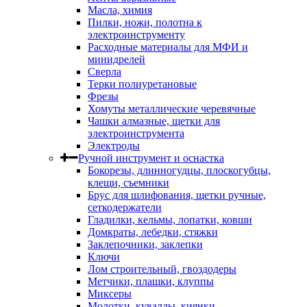
Масла, химия
Пилки, ножи, полотна к
электроинструменту
Расходные материалы для МФИ и
минидрелей
Сверла
Терки полиуретановые
Фрезы
Хомуты металлические черевячные
Чашки алмазные, щетки для
электроинструмента
Электроды
Ручной инструмент и оснастка
Бокорезы, длинногудцы, плоскогубцы,
клещи, съемники
Брус для шлифования, щетки ручные,
сеткодержатели
Гладилки, кельмы, лопатки, ковши
Домкраты, лебедки, стяжки
Заклепочники, заклепки
Ключи
Лом строительный, гвоздодеры
Метчики, плашки, клуппы
Миксеры
Молотки, кувалды, киянки