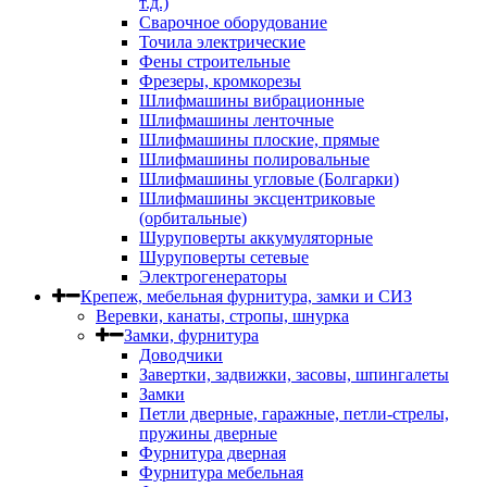
т.д.)
Сварочное оборудование
Точила электрические
Фены строительные
Фрезеры, кромкорезы
Шлифмашины вибрационные
Шлифмашины ленточные
Шлифмашины плоские, прямые
Шлифмашины полировальные
Шлифмашины угловые (Болгарки)
Шлифмашины эксцентриковые
(орбитальные)
Шуруповерты аккумуляторные
Шуруповерты сетевые
Электрогенераторы
Крепеж, мебельная фурнитура, замки и СИЗ
Веревки, канаты, стропы, шнурка
Замки, фурнитура
Доводчики
Завертки, задвижки, засовы, шпингалеты
Замки
Петли дверные, гаражные, петли-стрелы,
пружины дверные
Фурнитура дверная
Фурнитура мебельная