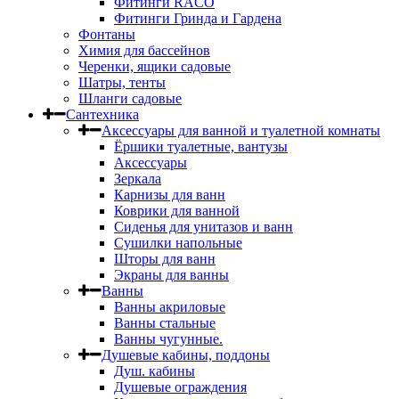
Фитинги RACO
Фитинги Гринда и Гардена
Фонтаны
Химия для бассейнов
Черенки, ящики садовые
Шатры, тенты
Шланги садовые
Сантехника
Аксессуары для ванной и туалетной комнаты
Ёршики туалетные, вантузы
Аксессуары
Зеркала
Карнизы для ванн
Коврики для ванной
Сиденья для унитазов и ванн
Сушилки напольные
Шторы для ванн
Экраны для ванны
Ванны
Ванны акриловые
Ванны стальные
Ванны чугунные.
Душевые кабины, поддоны
Душ. кабины
Душевые ограждения