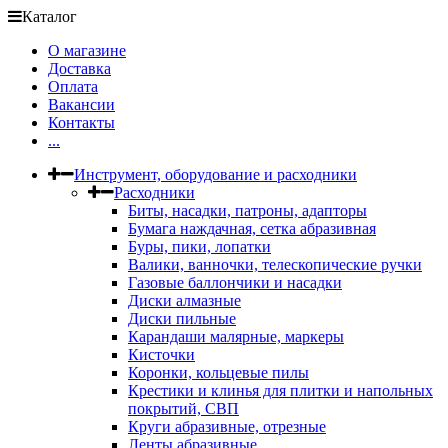
Каталог
О магазине
Доставка
Оплата
Вакансии
Контакты
...
Инструмент, оборудование и расходники
Расходники
Биты, насадки, патроны, адапторы
Бумага наждачная, сетка абразивная
Буры, пики, лопатки
Валики, ванночки, телескопические ручки
Газовые баллончики и насадки
Диски алмазные
Диски пильные
Карандаши малярные, маркеры
Кисточки
Коронки, кольцевые пилы
Крестики и клинья для плитки и напольных
покрытий, СВП
Круги абразивные, отрезные
Ленты абразивные