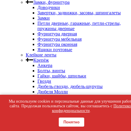
Замки, фурнитура
Доводчики
Завертки, задвижки, засовы, шпингалеты
Замки
Петли дверные, гаражные, петли-стрелы,
пружины дверные
Фурнитура дверная
Фурнитура мебельная
Фурнитура оконная
Ящики почтовые
Клейкие ленты
Крепёж
Анкера
Болты, винты
Гайки, шайбы, шпильки
Гвозди
Дюбель-гвозди, дюбель-шурупы
Дюбеля Молли
Дюбеля пластиковые, для теплоизоляции
Мы используем cookies и персональные данные для улучшения рабо
Кляймеры, скобы строительные, патроны
сайта. Продолжая пользоваться сайтом, вы соглашаетесь с
Политико
индустриальные
конфиденциальности
.
Перфорированный крепеж
Саморезы кровельные
Понятно
Саморезы оконные, по бетону
Саморезы с пресс-шайбой