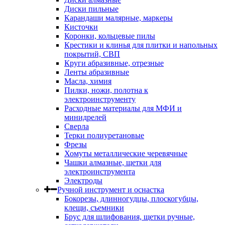
Диски пильные
Карандаши малярные, маркеры
Кисточки
Коронки, кольцевые пилы
Крестики и клинья для плитки и напольных
покрытий, СВП
Круги абразивные, отрезные
Ленты абразивные
Масла, химия
Пилки, ножи, полотна к
электроинструменту
Расходные материалы для МФИ и
минидрелей
Сверла
Терки полиуретановые
Фрезы
Хомуты металлические черевячные
Чашки алмазные, щетки для
электроинструмента
Электроды
Ручной инструмент и оснастка
Бокорезы, длинногудцы, плоскогубцы,
клещи, съемники
Брус для шлифования, щетки ручные,