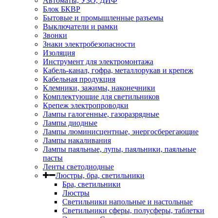
Автоматы, УЗО, ДИФ
Блок БКВР
Бытовые и промышленные разъемы
Выключатели и рамки
Звонки
Знаки электробезопасности
Изоляция
Инструмент для электромонтажа
Кабель-канал, гофра, металлорукав и крепеж
Кабельная продукция
Клемники, зажимы, наконечники
Комплектующие для светильников
Крепеж электропроводки
Лампы галогенные, газоразрядные
Лампы диодные
Лампы люминисцентные, энергосберегающие
Лампы накаливания
Лампы паяльные, лупы, паяльники, паяльные
пасты
Ленты светодиодные
Люстры, бра, светильники
Бра, светильники
Люстры
Светильники напольные и настольные
Светильники сферы, полусферы, таблетки