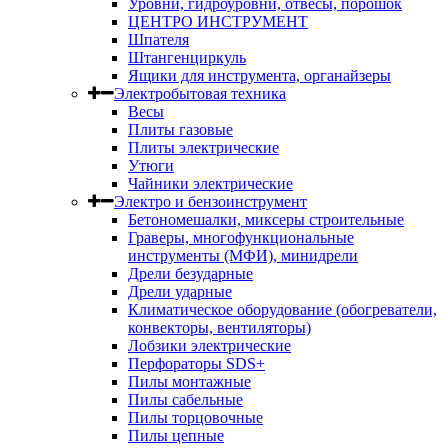
Уровни, гидроуровни, отвесы, порошок
ЦЕНТРО ИНСТРУМЕНТ
Шпателя
Штангенциркуль
Ящики для инструмента, органайзеры
Электробытовая техника
Весы
Плиты газовые
Плиты электрические
Утюги
Чайники электрические
Электро и бензоинструмент
Бетономешалки, миксеры строительные
Граверы, многофункциональные
инструменты (МФИ), минидрели
Дрели безударные
Дрели ударные
Климатическое оборудование (обогреватели,
конвекторы, вентиляторы)
Лобзики электрические
Перфораторы SDS+
Пилы монтажные
Пилы сабельные
Пилы торцовочные
Пилы цепные