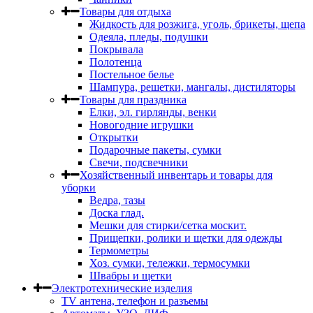
Товары для отдыха
Жидкость для розжига, уголь, брикеты, щепа
Одеяла, пледы, подушки
Покрывала
Полотенца
Постельное белье
Шампура, решетки, мангалы, дистиляторы
Товары для праздника
Елки, эл. гирлянды, венки
Новогодние игрушки
Открытки
Подарочные пакеты, сумки
Свечи, подсвечники
Хозяйственный инвентарь и товары для
уборки
Ведра, тазы
Доска глад.
Мешки для стирки/сетка москит.
Прищепки, ролики и щетки для одежды
Термометры
Хоз. сумки, тележки, термосумки
Швабры и щетки
Электротехнические изделия
TV aнтена, телефон и разъемы