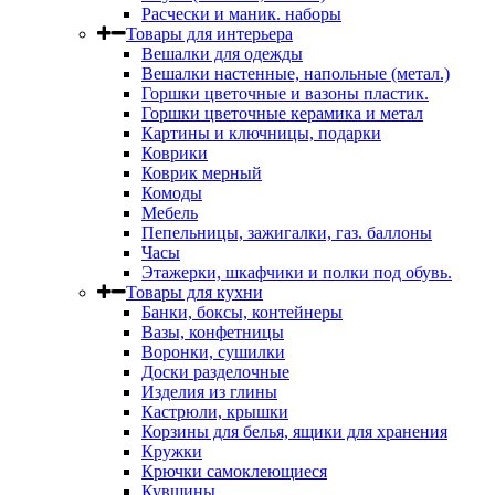
Расчески и маник. наборы
Товары для интерьера
Вешалки для одежды
Вешалки настенные, напольные (метал.)
Горшки цветочные и вазоны пластик.
Горшки цветочные керамика и метал
Картины и ключницы, подарки
Коврики
Коврик мерный
Комоды
Мебель
Пепельницы, зажигалки, газ. баллоны
Часы
Этажерки, шкафчики и полки под обувь.
Товары для кухни
Банки, боксы, контейнеры
Вазы, конфетницы
Воронки, сушилки
Доски разделочные
Изделия из глины
Кастрюли, крышки
Корзины для белья, ящики для хранения
Кружки
Крючки самоклеющиеся
Кувшины