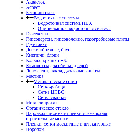
Аквасток
Асбест
Бетон-контакт
Водосточные системы
Водосточная система ПВХ
Оцинкованная водосточная система
Геотекстиль
Гипсокартон, гипсоволокно, пазогребневые плиты
Грунтовки
Доски обрезные, брус
Кирпичи, блоки
Кольца, крышки ж/б
Комплекты для обивки дверей
Льноватин, пакля, джутовые канаты
Мастика
Металлические сетки
Сетка-рабица
Сетка ЦПВС
Сетка сварная
Металлопрокат
Органическое стекло
Пароизоляционные пленки и мембраны,
строительные мешки
Пленки, сетки москитные и штукатурные
Поролон