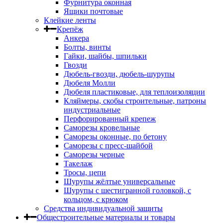
Фурнитура оконная
Ящики почтовые
Клейкие ленты
Крепёж
Анкера
Болты, винты
Гайки, шайбы, шпильки
Гвозди
Дюбель-гвозди, дюбель-шурупы
Дюбеля Молли
Дюбеля пластиковые, для теплоизоляции
Кляймеры, скобы строительные, патроны
индустриальные
Перфорированный крепеж
Саморезы кровельные
Саморезы оконные, по бетону
Саморезы с пресс-шайбой
Саморезы черные
Такелаж
Тросы, цепи
Шурупы жёлтые универсальные
Шурупы с шестигранной головкой, с
кольцом, с крюком
Средства индивидуальной защиты
Общестроительные материалы и товары