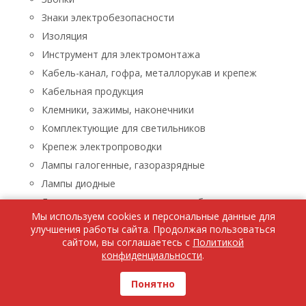
Знаки электробезопасности
Изоляция
Инструмент для электромонтажа
Кабель-канал, гофра, металлорукав и крепеж
Кабельная продукция
Клемники, зажимы, наконечники
Комплектующие для светильников
Крепеж электропроводки
Лампы галогенные, газоразрядные
Лампы диодные
Лампы люминисцентные, энергосберегающие
Мы используем cookies и персональные данные для
Лампы накаливания
улучшения работы сайта. Продолжая пользоваться
Лампы паяльные, лупы, паяльники, паяльные пасты
сайтом, вы соглашаетесь с
Политикой
конфиденциальности
.
Ленты светодиодные
Люстры, бра, светильники
Понятно
Бра, светильники