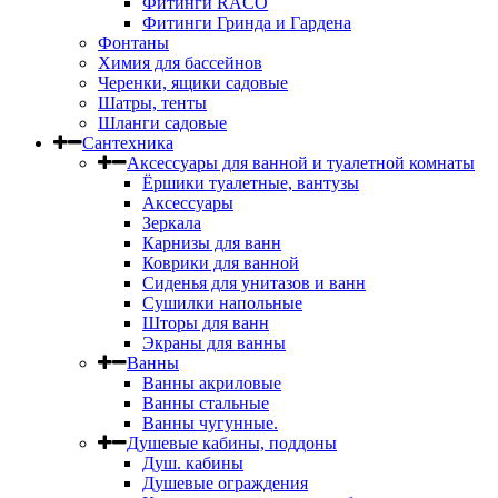
Фитинги RACO
Фитинги Гринда и Гардена
Фонтаны
Химия для бассейнов
Черенки, ящики садовые
Шатры, тенты
Шланги садовые
Сантехника
Аксессуары для ванной и туалетной комнаты
Ёршики туалетные, вантузы
Аксессуары
Зеркала
Карнизы для ванн
Коврики для ванной
Сиденья для унитазов и ванн
Сушилки напольные
Шторы для ванн
Экраны для ванны
Ванны
Ванны акриловые
Ванны стальные
Ванны чугунные.
Душевые кабины, поддоны
Душ. кабины
Душевые ограждения