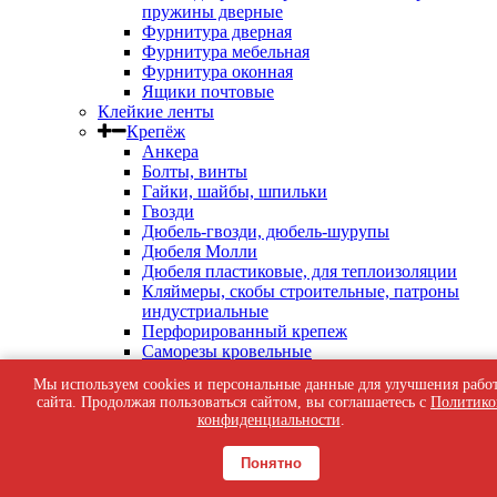
пружины дверные
Фурнитура дверная
Фурнитура мебельная
Фурнитура оконная
Ящики почтовые
Клейкие ленты
Крепёж
Анкера
Болты, винты
Гайки, шайбы, шпильки
Гвозди
Дюбель-гвозди, дюбель-шурупы
Дюбеля Молли
Дюбеля пластиковые, для теплоизоляции
Кляймеры, скобы строительные, патроны
индустриальные
Перфорированный крепеж
Саморезы кровельные
Саморезы оконные, по бетону
Мы используем cookies и персональные данные для улучшения рабо
Саморезы с пресс-шайбой
сайта. Продолжая пользоваться сайтом, вы соглашаетесь с
Политико
Саморезы черные
конфиденциальности
.
Такелаж
Тросы, цепи
Понятно
Шурупы жёлтые универсальные
Шурупы с шестигранной головкой, с