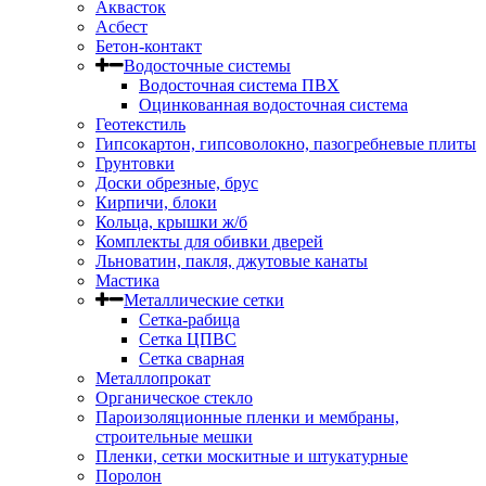
Аквасток
Асбест
Бетон-контакт
Водосточные системы
Водосточная система ПВХ
Оцинкованная водосточная система
Геотекстиль
Гипсокартон, гипсоволокно, пазогребневые плиты
Грунтовки
Доски обрезные, брус
Кирпичи, блоки
Кольца, крышки ж/б
Комплекты для обивки дверей
Льноватин, пакля, джутовые канаты
Мастика
Металлические сетки
Сетка-рабица
Сетка ЦПВС
Сетка сварная
Металлопрокат
Органическое стекло
Пароизоляционные пленки и мембраны,
строительные мешки
Пленки, сетки москитные и штукатурные
Поролон