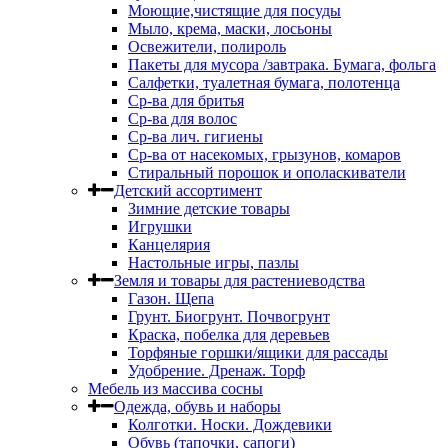
Моющие,чистящие для посуды
Мыло, крема, маски, лосьоны
Освежители, полироль
Пакеты для мусора /завтрака. Бумага, фольга
Салфетки, туалетная бумага, полотенца
Ср-ва для бритья
Ср-ва для волос
Ср-ва лич. гигиены
Ср-ва от насекомых, грызунов, комаров
Стиральный порошок и ополаскиватели
Детский ассортимент
Зимние детские товары
Игрушки
Канцелярия
Настольные игры, пазлы
Земля и товары для растениеводства
Газон. Щепа
Грунт. Биогрунт. Почвогрунт
Краска, побелка для деревьев
Торфяные горшки/ящики для рассады
Удобрение. Дренаж. Торф
Мебель из массива сосны
Одежда, обувь и наборы
Колготки. Носки. Дождевики
Обувь (тапочки, сапоги)