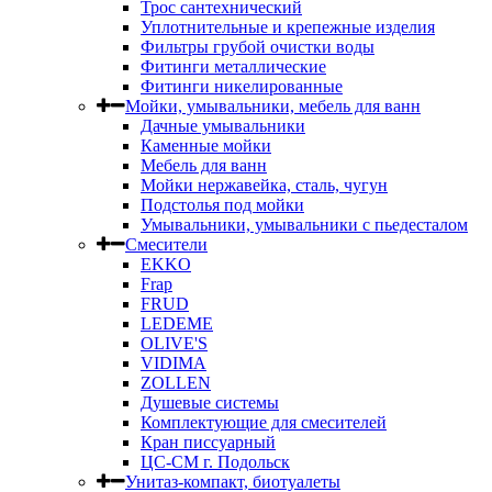
Трос сантехнический
Уплотнительные и крепежные изделия
Фильтры грубой очистки воды
Фитинги металлические
Фитинги никелированные
Мойки, умывальники, мебель для ванн
Дачные умывальники
Каменные мойки
Мебель для ванн
Мойки нержавейка, сталь, чугун
Подстолья под мойки
Умывальники, умывальники с пьедесталом
Смесители
EKKO
Frap
FRUD
LEDEME
OLIVE'S
VIDIMA
ZOLLEN
Душевые системы
Комплектующие для смесителей
Кран писсуарный
ЦС-СМ г. Подольск
Унитаз-компакт, биотуалеты