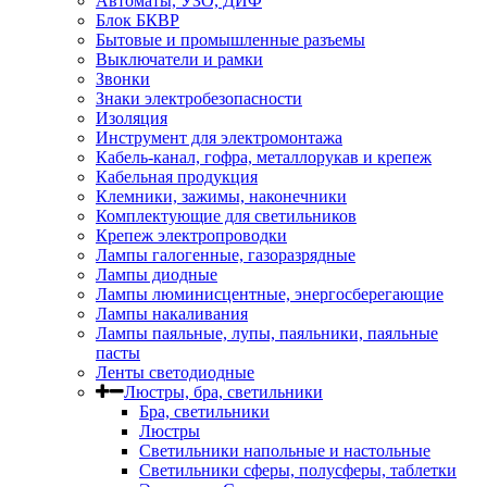
Автоматы, УЗО, ДИФ
Блок БКВР
Бытовые и промышленные разъемы
Выключатели и рамки
Звонки
Знаки электробезопасности
Изоляция
Инструмент для электромонтажа
Кабель-канал, гофра, металлорукав и крепеж
Кабельная продукция
Клемники, зажимы, наконечники
Комплектующие для светильников
Крепеж электропроводки
Лампы галогенные, газоразрядные
Лампы диодные
Лампы люминисцентные, энергосберегающие
Лампы накаливания
Лампы паяльные, лупы, паяльники, паяльные
пасты
Ленты светодиодные
Люстры, бра, светильники
Бра, светильники
Люстры
Светильники напольные и настольные
Светильники сферы, полусферы, таблетки