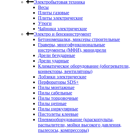
Электробытовая техника
Весы
Плиты газовые
Плиты электрические
Утюги
Чайники электрические
Электро и бензоинструмент
Бетономешалки, миксеры строительные
Граверы, многофункциональные
инструменты (МФИ), минидрели
Дрели безударные
Дрели ударные
Климатическое оборудование (обогреватели,
конвекторы, вентиляторы)
Лобзики электрические
Перфораторы SDS+
Пилы монтажные
Пилы сабельные
Пилы торцовочные
Пилы цепные
Пилы циркулярные
Пистолеты клеевые
Пневмооборудование (краскопульты,
распылители, мойки высокого давления,
пылесосы, компрессоры)