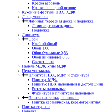
Краска аэрозоль
Краски на водной основе
Кухонные фартуки ПВХ, ХДФ
Лаки, морилки
Ламинат, террасная доска и подложка
Ламинат, террасн. доска
Подложка
Линолеум
Обои
Клей обойный
Обои 1,06
Обои бумажные 0,53
Обои виниловые 0,53
Светозащита
Панель МДФ, Углы МДФ
Пена монтажная
Плинтуса ПВХ, МДФ и фурнитура
Плинтус МДФ
Плинтус ПВХ напольный и д/столешниц
Розетты напольные
Фурнитура к плинтусам напольным
Плитка настенная, напольная
Плитка керамическая, керамогранитная
Плитка ступени
Побелка