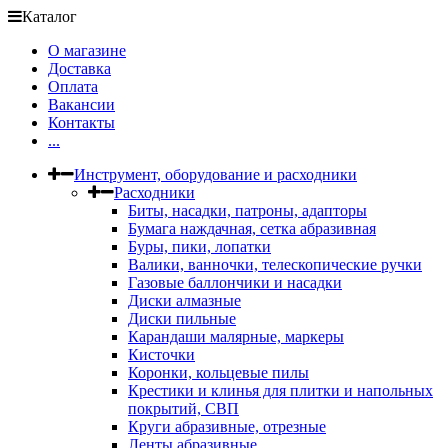
Каталог
О магазине
Доставка
Оплата
Вакансии
Контакты
...
Инструмент, оборудование и расходники
Расходники
Биты, насадки, патроны, адапторы
Бумага наждачная, сетка абразивная
Буры, пики, лопатки
Валики, ванночки, телескопические ручки
Газовые баллончики и насадки
Диски алмазные
Диски пильные
Карандаши малярные, маркеры
Кисточки
Коронки, кольцевые пилы
Крестики и клинья для плитки и напольных
покрытий, СВП
Круги абразивные, отрезные
Ленты абразивные