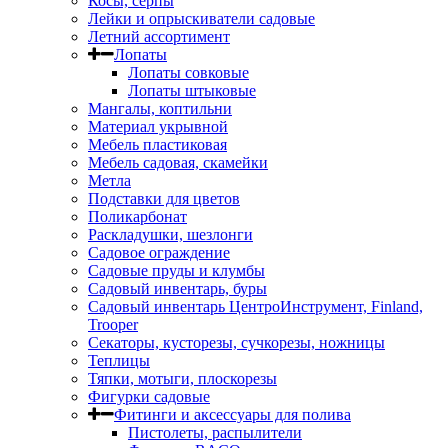
Косы, серпы
Лейки и опрыскиватели садовые
Летний ассортимент
Лопаты
Лопаты совковые
Лопаты штыковые
Мангалы, коптильни
Материал укрывной
Мебель пластиковая
Мебель садовая, скамейки
Метла
Подставки для цветов
Поликарбонат
Раскладушки, шезлонги
Садовое ограждение
Садовые пруды и клумбы
Садовый инвентарь, буры
Садовый инвентарь ЦентроИнструмент, Finland,
Trooper
Секаторы, кусторезы, сучкорезы, ножницы
Теплицы
Тяпки, мотыги, плоскорезы
Фигурки садовые
Фитинги и аксессуары для полива
Пистолеты, распылители