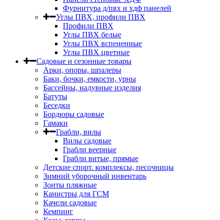
Фурнитура д/пвх и хдф панелей
Углы ПВХ, профили ПВХ
Профили ПВХ
Углы ПВХ белые
Углы ПВХ вспененные
Углы ПВХ цветные
Садовые и сезонные товары
Арки, опоры, шпалеры
Баки, бочки, емкости, урны
Бассейны, надувные изделия
Батуты
Беседки
Бордюры садовые
Гамаки
Грабли, вилы
Вилы садовые
Грабли веерные
Грабли витые, прямые
Детские спорт. комплексы, песочницы
Зимний уборочный инвентарь
Зонты пляжные
Канистры для ГСМ
Качели садовые
Кемпинг