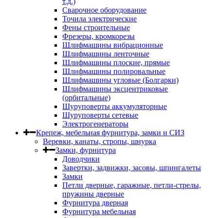
т.д.)
Сварочное оборудование
Точила электрические
Фены строительные
Фрезеры, кромкорезы
Шлифмашины вибрационные
Шлифмашины ленточные
Шлифмашины плоские, прямые
Шлифмашины полировальные
Шлифмашины угловые (Болгарки)
Шлифмашины эксцентриковые
(орбитальные)
Шуруповерты аккумуляторные
Шуруповерты сетевые
Электрогенераторы
Крепеж, мебельная фурнитура, замки и СИЗ
Веревки, канаты, стропы, шнурка
Замки, фурнитура
Доводчики
Завертки, задвижки, засовы, шпингалеты
Замки
Петли дверные, гаражные, петли-стрелы,
пружины дверные
Фурнитура дверная
Фурнитура мебельная