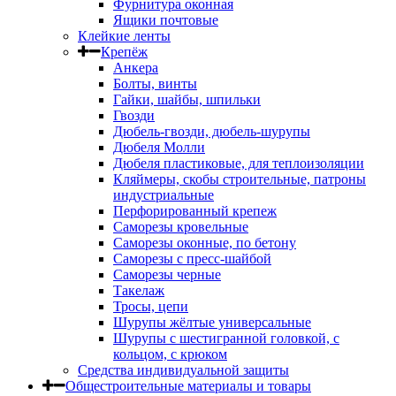
Фурнитура оконная
Ящики почтовые
Клейкие ленты
Крепёж
Анкера
Болты, винты
Гайки, шайбы, шпильки
Гвозди
Дюбель-гвозди, дюбель-шурупы
Дюбеля Молли
Дюбеля пластиковые, для теплоизоляции
Кляймеры, скобы строительные, патроны
индустриальные
Перфорированный крепеж
Саморезы кровельные
Саморезы оконные, по бетону
Саморезы с пресс-шайбой
Саморезы черные
Такелаж
Тросы, цепи
Шурупы жёлтые универсальные
Шурупы с шестигранной головкой, с
кольцом, с крюком
Средства индивидуальной защиты
Общестроительные материалы и товары