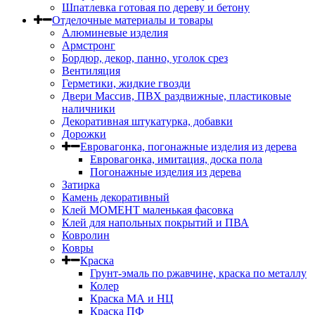
Шпатлевка готовая по дереву и бетону
Отделочные материалы и товары
Алюминевые изделия
Армстронг
Бордюр, декор, панно, уголок срез
Вентиляция
Герметики, жидкие гвозди
Двери Массив, ПВХ раздвижные, пластиковые
наличники
Декоративная штукатурка, добавки
Дорожки
Евровагонка, погонажные изделия из дерева
Евровагонка, имитация, доска пола
Погонажные изделия из дерева
Затирка
Камень декоративный
Клей МОМЕНТ маленькая фасовка
Клей для напольных покрытий и ПВА
Ковролин
Ковры
Краска
Грунт-эмаль по ржавчине, краска по металлу
Колер
Краска МА и НЦ
Краска ПФ