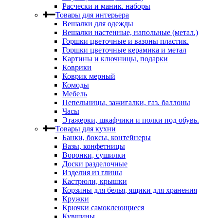
Расчески и маник. наборы
Товары для интерьера
Вешалки для одежды
Вешалки настенные, напольные (метал.)
Горшки цветочные и вазоны пластик.
Горшки цветочные керамика и метал
Картины и ключницы, подарки
Коврики
Коврик мерный
Комоды
Мебель
Пепельницы, зажигалки, газ. баллоны
Часы
Этажерки, шкафчики и полки под обувь.
Товары для кухни
Банки, боксы, контейнеры
Вазы, конфетницы
Воронки, сушилки
Доски разделочные
Изделия из глины
Кастрюли, крышки
Корзины для белья, ящики для хранения
Кружки
Крючки самоклеющиеся
Кувшины