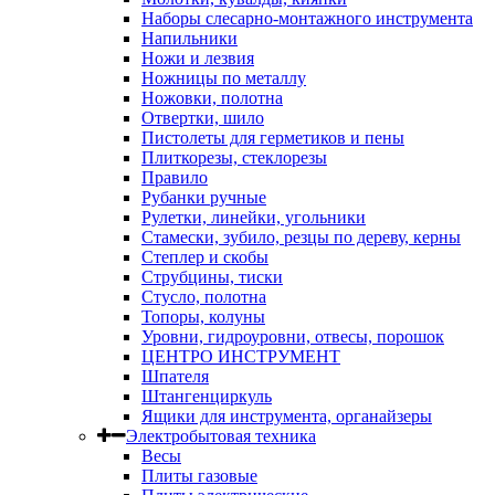
Наборы слесарно-монтажного инструмента
Напильники
Ножи и лезвия
Ножницы по металлу
Ножовки, полотна
Отвертки, шило
Пистолеты для герметиков и пены
Плиткорезы, стеклорезы
Правило
Рубанки ручные
Рулетки, линейки, угольники
Стамески, зубило, резцы по дереву, керны
Степлер и скобы
Струбцины, тиски
Стусло, полотна
Топоры, колуны
Уровни, гидроуровни, отвесы, порошок
ЦЕНТРО ИНСТРУМЕНТ
Шпателя
Штангенциркуль
Ящики для инструмента, органайзеры
Электробытовая техника
Весы
Плиты газовые