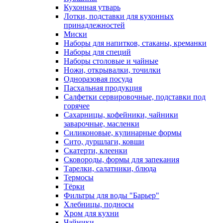
Кухонная утварь
Лотки, подставки для кухонных
принадлежностей
Миски
Наборы для напитков, стаканы, креманки
Наборы для специй
Наборы столовые и чайные
Ножи, открывалки, точилки
Одноразовая посуда
Пасхальная продукция
Салфетки сервировочные, подставки под
горячее
Сахарницы, кофейники, чайники
заварочные, масленки
Силиконовые, кулинарные формы
Сито, дуршлаги, ковши
Скатерти, клеенки
Сковороды, формы для запекания
Тарелки, салатники, блюда
Термосы
Тёрки
Фильтры для воды "Барьер"
Хлебницы, подносы
Хром для кухни
Чайники