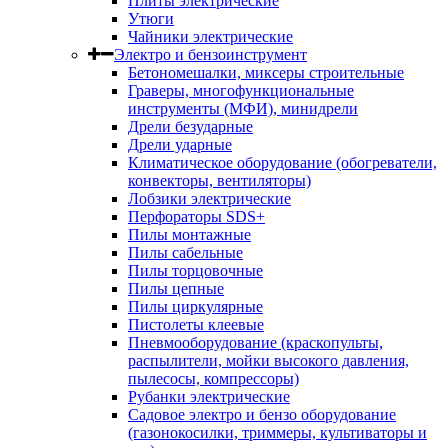
Плиты электрические
Утюги
Чайники электрические
Электро и бензоинструмент
Бетономешалки, миксеры строительные
Граверы, многофункциональные
инструменты (МФИ), минидрели
Дрели безударные
Дрели ударные
Климатическое оборудование (обогреватели,
конвекторы, вентиляторы)
Лобзики электрические
Перфораторы SDS+
Пилы монтажные
Пилы сабельные
Пилы торцовочные
Пилы цепные
Пилы циркулярные
Пистолеты клеевые
Пневмооборудование (краскопульты,
распылители, мойки высокого давления,
пылесосы, компрессоры)
Рубанки электрические
Садовое электро и бензо оборудование
(газонокосилки, триммеры, культиваторы и