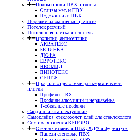
Подоконники ПВХ, отливы
Отливы мет. и ПВХ
Подоконники ПВХ
Порожки алюминевые цветные
Потолок реечный
Потолочная плитка и плинтуса
Пропитки, антисептики
АКВАТЕКС
БЕЛИНКА
ДЮФА
ЕВРОТЕКС
НЕОМИД
ПИНОТЕКС
СЕНЕЖ
Профили отделочные для керамической
плитки
Профили ПВХ
Профили алюминий и нержавейка
Т-образные профили
Сайдинг и комплектующие
Самоклейка, стеклохолст, клей для стеклохолста
Система хранения КЕНОВО
Стеновые панели ПВХ, ХДФ и фурнитура
Панели стеновые ПВХ
Панели стеновые ХДФ