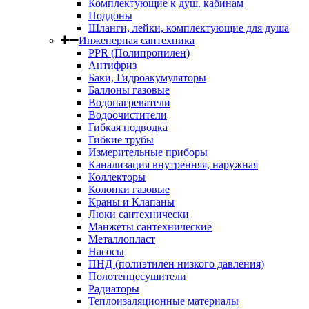
Комплектующие к душ. кабинам
Поддоны
Шланги, лейки, комплектующие для душа
Инженерная сантехника
PPR (Полипропилен)
Антифриз
Баки, Гидроакумуляторы
Баллоны газовые
Водонагреватели
Водоочистители
Гибкая подводка
Гибкие трубы
Измерительные приборы
Канализация внутренняя, наружная
Коллекторы
Колонки газовые
Краны и Клапаны
Люки сантехнически
Манжеты сантехнические
Металлопласт
Насосы
ПНД (полиэтилен низкого давления)
Полотенцесушители
Радиаторы
Теплоизаляционные материалы