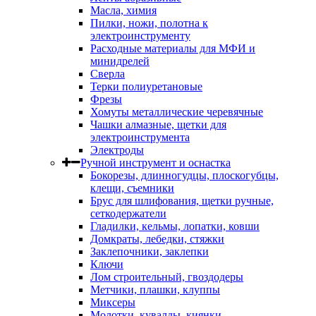
Масла, химия
Пилки, ножи, полотна к
электроинструменту
Расходные материалы для МФИ и
минидрелей
Сверла
Терки полиуретановые
Фрезы
Хомуты металлические черевячные
Чашки алмазные, щетки для
электроинструмента
Электроды
Ручной инструмент и оснастка
Бокорезы, длинногудцы, плоскогубцы,
клещи, съемники
Брус для шлифования, щетки ручные,
сеткодержатели
Гладилки, кельмы, лопатки, ковши
Домкраты, лебедки, стяжки
Заклепочники, заклепки
Ключи
Лом строительный, гвоздодеры
Метчики, плашки, клуппы
Миксеры
Молотки, кувалды, киянки