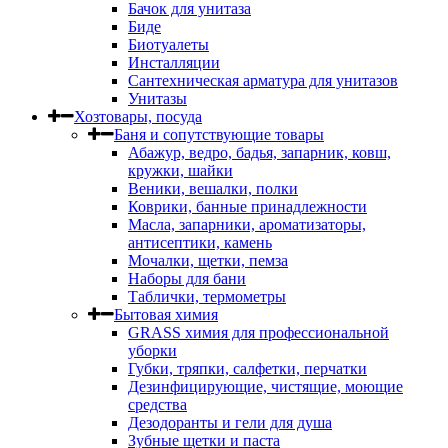
Бачок для унитаза
Биде
Биотуалеты
Инсталляции
Сантехническая арматура для унитазов
Унитазы
Хозтовары, посуда
Баня и сопутствующие товары
Абажур, ведро, бадья, запарник, ковш,
кружки, шайки
Веники, вешалки, полки
Коврики, банные принадлежности
Масла, запарники, ароматизаторы,
антисептики, камень
Мочалки, щетки, пемза
Наборы для бани
Таблички, термометры
Бытовая химия
GRASS химия для профессиональной
уборки
Губки, тряпки, салфетки, перчатки
Дезинфицирующие, чистящие, моющие
средства
Дезодоранты и гели для душа
Зубные щетки и паста