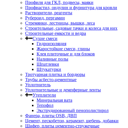
Профиля для ГКЛ, подвесы, маяки
Профнастил, ондулин и фурнитура для кровли
Растворители, реагенты
Рубероид, пергамин
Стремянки, лестницы, вышки, леса
Строительные, садовые тачки и колеса для них
Строительные емкости и ведра
Сухие смеси
Гидроизоляция
Жаростойкие смеси, глины
Клея плиточные и для блоков
Наливные полы
Шпатлевки
Штукатурки
Тротуарная плитка и бордюры
Трубы асбесто-цементные
Уплотнитель
Уплотнительные и демпферные ленты
Утеплители
Минеральная вата
Тепофол
Экструдированный пенополистирол
Фанера, плиты OSB, ДВП
Цемент, пескобетон, керамзит, щебень, добавки
Шифер, плиты цементно-стружечные