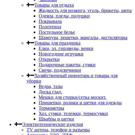
Товары для отдыха
Жидкость для розжига, уголь, брикеты, щепа
Одеяла, пледы, подушки
Покрывала
Полотенца
Постельное белье
Шампура, решетки, мангалы, дистиляторы
Товары для праздника
Елки, эл. гирлянды, венки
Новогодние игрушки
Открытки
Подарочные пакеты, сумки
Свечи, подсвечники
Хозяйственный инвентарь и товары для
уборки
Ведра, тазы
Доска глад.
Мешки для стирки/сетка москит.
Прищепки, ролики и щетки для одежды
Термометры
Хоз. сумки, тележки, термосумки
Швабры и щетки
Электротехнические изделия
TV aнтена, телефон и разъемы