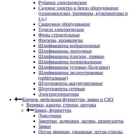
Рубанки электрические
Садовое электро и бензо оборудование
(газонокосилки, триммеры, культиваторы и
т.д.)
Сварочное оборудование
Точила электрические
Фены строительные
Фрезеры, кромкорезы
Шлифмашины вибрационные
Шлифмашины ленточные
Шлифмашины плоские, прямые
Шлифмашины полировальные
Шлифмашины угловые (Болгарки)
Шлифмашины эксцентриковые
(орбитальные)
Шуруповерты аккумуляторные
Шуруповерты сетевые
Электрогенераторы
Крепеж, мебельная фурнитура, замки и СИЗ
Веревки, канаты, стропы, шнурка
Замки, фурнитура
Доводчики
Завертки, задвижки, засовы, шпингалеты
Замки
Петли дверные, гаражные, петли-стрелы,