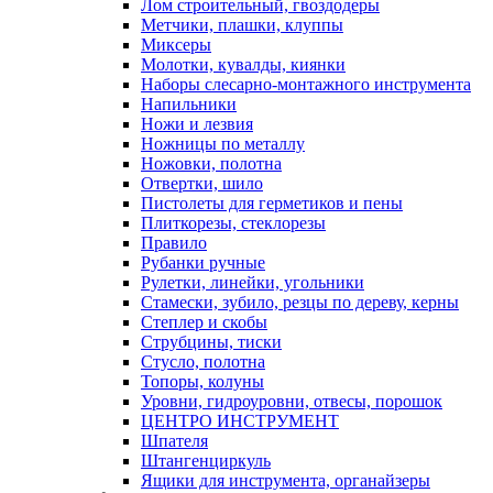
Лом строительный, гвоздодеры
Метчики, плашки, клуппы
Миксеры
Молотки, кувалды, киянки
Наборы слесарно-монтажного инструмента
Напильники
Ножи и лезвия
Ножницы по металлу
Ножовки, полотна
Отвертки, шило
Пистолеты для герметиков и пены
Плиткорезы, стеклорезы
Правило
Рубанки ручные
Рулетки, линейки, угольники
Стамески, зубило, резцы по дереву, керны
Степлер и скобы
Струбцины, тиски
Стусло, полотна
Топоры, колуны
Уровни, гидроуровни, отвесы, порошок
ЦЕНТРО ИНСТРУМЕНТ
Шпателя
Штангенциркуль
Ящики для инструмента, органайзеры