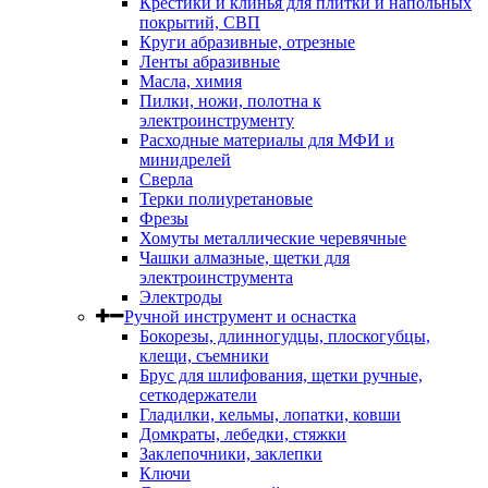
Крестики и клинья для плитки и напольных
покрытий, СВП
Круги абразивные, отрезные
Ленты абразивные
Масла, химия
Пилки, ножи, полотна к
электроинструменту
Расходные материалы для МФИ и
минидрелей
Сверла
Терки полиуретановые
Фрезы
Хомуты металлические черевячные
Чашки алмазные, щетки для
электроинструмента
Электроды
Ручной инструмент и оснастка
Бокорезы, длинногудцы, плоскогубцы,
клещи, съемники
Брус для шлифования, щетки ручные,
сеткодержатели
Гладилки, кельмы, лопатки, ковши
Домкраты, лебедки, стяжки
Заклепочники, заклепки
Ключи