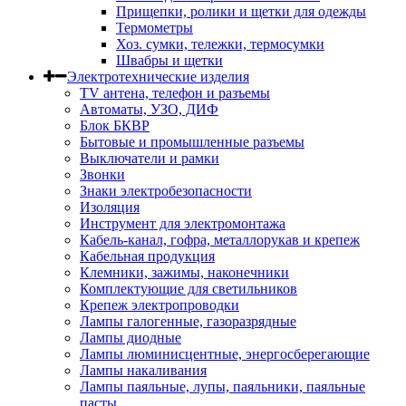
Прищепки, ролики и щетки для одежды
Термометры
Хоз. сумки, тележки, термосумки
Швабры и щетки
Электротехнические изделия
TV aнтена, телефон и разъемы
Автоматы, УЗО, ДИФ
Блок БКВР
Бытовые и промышленные разъемы
Выключатели и рамки
Звонки
Знаки электробезопасности
Изоляция
Инструмент для электромонтажа
Кабель-канал, гофра, металлорукав и крепеж
Кабельная продукция
Клемники, зажимы, наконечники
Комплектующие для светильников
Крепеж электропроводки
Лампы галогенные, газоразрядные
Лампы диодные
Лампы люминисцентные, энергосберегающие
Лампы накаливания
Лампы паяльные, лупы, паяльники, паяльные
пасты