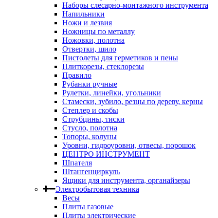
Наборы слесарно-монтажного инструмента
Напильники
Ножи и лезвия
Ножницы по металлу
Ножовки, полотна
Отвертки, шило
Пистолеты для герметиков и пены
Плиткорезы, стеклорезы
Правило
Рубанки ручные
Рулетки, линейки, угольники
Стамески, зубило, резцы по дереву, керны
Степлер и скобы
Струбцины, тиски
Стусло, полотна
Топоры, колуны
Уровни, гидроуровни, отвесы, порошок
ЦЕНТРО ИНСТРУМЕНТ
Шпателя
Штангенциркуль
Ящики для инструмента, органайзеры
Электробытовая техника
Весы
Плиты газовые
Плиты электрические