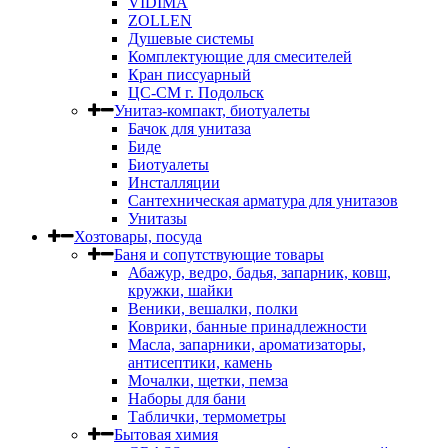
VIDIMA
ZOLLEN
Душевые системы
Комплектующие для смесителей
Кран писсуарный
ЦС-СМ г. Подольск
Унитаз-компакт, биотуалеты
Бачок для унитаза
Биде
Биотуалеты
Инсталляции
Сантехническая арматура для унитазов
Унитазы
Хозтовары, посуда
Баня и сопутствующие товары
Абажур, ведро, бадья, запарник, ковш,
кружки, шайки
Веники, вешалки, полки
Коврики, банные принадлежности
Масла, запарники, ароматизаторы,
антисептики, камень
Мочалки, щетки, пемза
Наборы для бани
Таблички, термометры
Бытовая химия