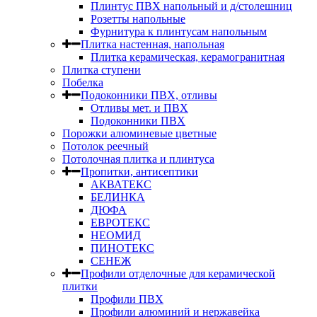
Плинтус ПВХ напольный и д/столешниц
Розетты напольные
Фурнитура к плинтусам напольным
Плитка настенная, напольная
Плитка керамическая, керамогранитная
Плитка ступени
Побелка
Подоконники ПВХ, отливы
Отливы мет. и ПВХ
Подоконники ПВХ
Порожки алюминевые цветные
Потолок реечный
Потолочная плитка и плинтуса
Пропитки, антисептики
АКВАТЕКС
БЕЛИНКА
ДЮФА
ЕВРОТЕКС
НЕОМИД
ПИНОТЕКС
СЕНЕЖ
Профили отделочные для керамической
плитки
Профили ПВХ
Профили алюминий и нержавейка