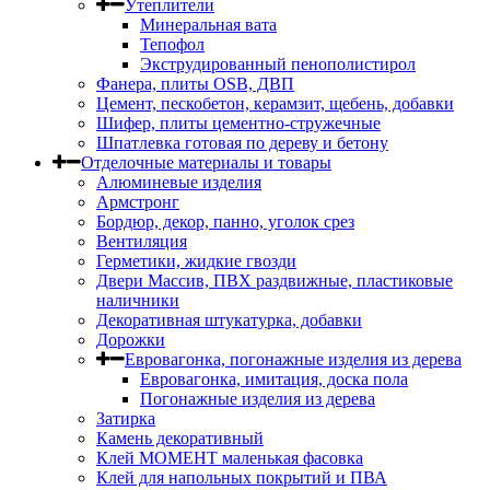
Утеплители
Минеральная вата
Тепофол
Экструдированный пенополистирол
Фанера, плиты OSB, ДВП
Цемент, пескобетон, керамзит, щебень, добавки
Шифер, плиты цементно-стружечные
Шпатлевка готовая по дереву и бетону
Отделочные материалы и товары
Алюминевые изделия
Армстронг
Бордюр, декор, панно, уголок срез
Вентиляция
Герметики, жидкие гвозди
Двери Массив, ПВХ раздвижные, пластиковые
наличники
Декоративная штукатурка, добавки
Дорожки
Евровагонка, погонажные изделия из дерева
Евровагонка, имитация, доска пола
Погонажные изделия из дерева
Затирка
Камень декоративный
Клей МОМЕНТ маленькая фасовка
Клей для напольных покрытий и ПВА