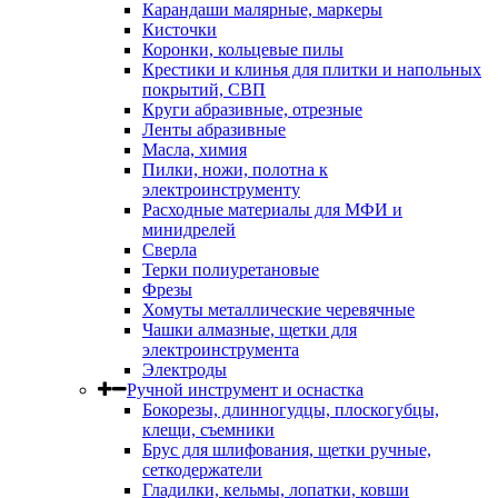
Карандаши малярные, маркеры
Кисточки
Коронки, кольцевые пилы
Крестики и клинья для плитки и напольных
покрытий, СВП
Круги абразивные, отрезные
Ленты абразивные
Масла, химия
Пилки, ножи, полотна к
электроинструменту
Расходные материалы для МФИ и
минидрелей
Сверла
Терки полиуретановые
Фрезы
Хомуты металлические черевячные
Чашки алмазные, щетки для
электроинструмента
Электроды
Ручной инструмент и оснастка
Бокорезы, длинногудцы, плоскогубцы,
клещи, съемники
Брус для шлифования, щетки ручные,
сеткодержатели
Гладилки, кельмы, лопатки, ковши