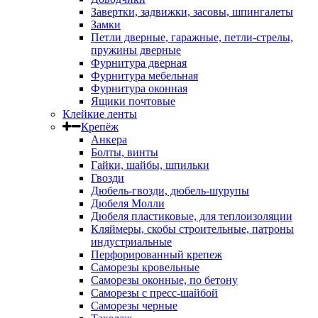
Завертки, задвижки, засовы, шпингалеты
Замки
Петли дверные, гаражные, петли-стрелы,
пружины дверные
Фурнитура дверная
Фурнитура мебельная
Фурнитура оконная
Ящики почтовые
Клейкие ленты
Крепёж
Анкера
Болты, винты
Гайки, шайбы, шпильки
Гвозди
Дюбель-гвозди, дюбель-шурупы
Дюбеля Молли
Дюбеля пластиковые, для теплоизоляции
Кляймеры, скобы строительные, патроны
индустриальные
Перфорированный крепеж
Саморезы кровельные
Саморезы оконные, по бетону
Саморезы с пресс-шайбой
Саморезы черные