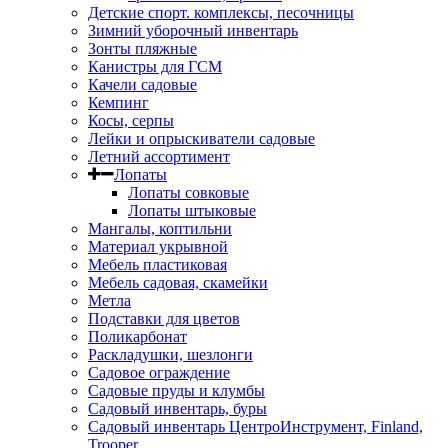
Детские спорт. комплексы, песочницы
Зимний уборочный инвентарь
Зонты пляжные
Канистры для ГСМ
Качели садовые
Кемпинг
Косы, серпы
Лейки и опрыскиватели садовые
Летний ассортимент
Лопаты
Лопаты совковые
Лопаты штыковые
Мангалы, коптильни
Материал укрывной
Мебель пластиковая
Мебель садовая, скамейки
Метла
Подставки для цветов
Поликарбонат
Раскладушки, шезлонги
Садовое ограждение
Садовые пруды и клумбы
Садовый инвентарь, буры
Садовый инвентарь ЦентроИнструмент, Finland,
Trooper