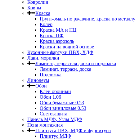
Ковролин
Ковры
Краска
Грунт-эмаль по ржавчине, краска по металлу
Колер
Краска МА и НЦ
Краска ПФ
Краска аэрозоль
Краски на водной основе
Кухонные фартуки ПВХ, ХДФ
Лаки, морилки
Ламинат, террасная доска и подложка
Ламинат, террасн. доска
Подложка
Линолеум
Обои
Клей обойный
Обои 1,06
Обои бумажные 0,53
Обои виниловые 0,53
Светозащита
Панель МДФ, Углы МДФ
Пена монтажная
Плинтуса ПВХ, МДФ и фурнитура
Плинтус МДФ