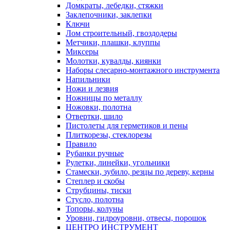
Домкраты, лебедки, стяжки
Заклепочники, заклепки
Ключи
Лом строительный, гвоздодеры
Метчики, плашки, клуппы
Миксеры
Молотки, кувалды, киянки
Наборы слесарно-монтажного инструмента
Напильники
Ножи и лезвия
Ножницы по металлу
Ножовки, полотна
Отвертки, шило
Пистолеты для герметиков и пены
Плиткорезы, стеклорезы
Правило
Рубанки ручные
Рулетки, линейки, угольники
Стамески, зубило, резцы по дереву, керны
Степлер и скобы
Струбцины, тиски
Стусло, полотна
Топоры, колуны
Уровни, гидроуровни, отвесы, порошок
ЦЕНТРО ИНСТРУМЕНТ