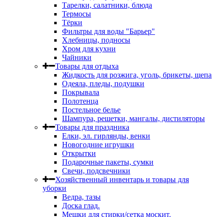
Тарелки, салатники, блюда
Термосы
Тёрки
Фильтры для воды "Барьер"
Хлебницы, подносы
Хром для кухни
Чайники
Товары для отдыха
Жидкость для розжига, уголь, брикеты, щепа
Одеяла, пледы, подушки
Покрывала
Полотенца
Постельное белье
Шампура, решетки, мангалы, дистиляторы
Товары для праздника
Елки, эл. гирлянды, венки
Новогодние игрушки
Открытки
Подарочные пакеты, сумки
Свечи, подсвечники
Хозяйственный инвентарь и товары для
уборки
Ведра, тазы
Доска глад.
Мешки для стирки/сетка москит.