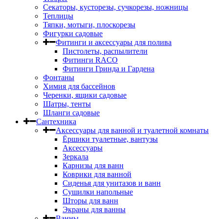
Секаторы, кусторезы, сучкорезы, ножницы
Теплицы
Тяпки, мотыги, плоскорезы
Фигурки садовые
Фитинги и аксессуары для полива
Пистолеты, распылители
Фитинги RACO
Фитинги Гринда и Гардена
Фонтаны
Химия для бассейнов
Черенки, ящики садовые
Шатры, тенты
Шланги садовые
Сантехника
Аксессуары для ванной и туалетной комнаты
Ёршики туалетные, вантузы
Аксессуары
Зеркала
Карнизы для ванн
Коврики для ванной
Сиденья для унитазов и ванн
Сушилки напольные
Шторы для ванн
Экраны для ванны
Ванны