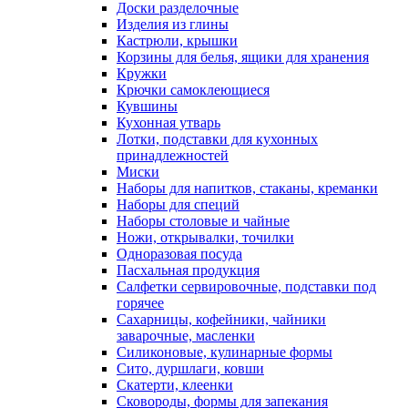
Доски разделочные
Изделия из глины
Кастрюли, крышки
Корзины для белья, ящики для хранения
Кружки
Крючки самоклеющиеся
Кувшины
Кухонная утварь
Лотки, подставки для кухонных
принадлежностей
Миски
Наборы для напитков, стаканы, креманки
Наборы для специй
Наборы столовые и чайные
Ножи, открывалки, точилки
Одноразовая посуда
Пасхальная продукция
Салфетки сервировочные, подставки под
горячее
Сахарницы, кофейники, чайники
заварочные, масленки
Силиконовые, кулинарные формы
Сито, дуршлаги, ковши
Скатерти, клеенки
Сковороды, формы для запекания