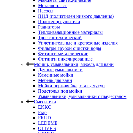
Манжеты сантехнические
Металлопласт
Насосы
ПНД (полиэтилен низкого давления)
Полотенцесушители
Радиаторы
Теплоизаляционные материалы
Трос сантехнический
Уплотнительные и крепежные изделия
Фильтры грубой очистки воды
Фитинги металлические
Фитинги никелированные
Мойки, умывальники, мебель для ванн
Дачные умывальники
Каменные мойки
Мебель для ванн
Мойки нержавейка, сталь, чугун
Подстолья под мойки
Умывальники, умывальники с пьедесталом
Смесители
EKKO
Frap
FRUD
LEDEME
OLIVE'S