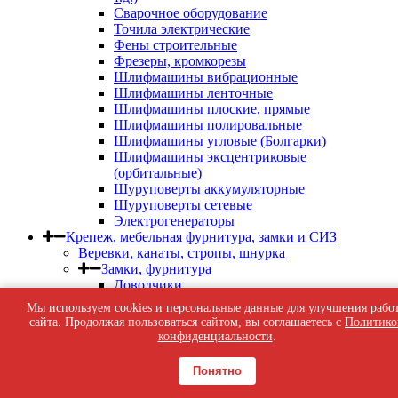
Сварочное оборудование
Точила электрические
Фены строительные
Фрезеры, кромкорезы
Шлифмашины вибрационные
Шлифмашины ленточные
Шлифмашины плоские, прямые
Шлифмашины полировальные
Шлифмашины угловые (Болгарки)
Шлифмашины эксцентриковые
(орбитальные)
Шуруповерты аккумуляторные
Шуруповерты сетевые
Электрогенераторы
Крепеж, мебельная фурнитура, замки и СИЗ
Веревки, канаты, стропы, шнурка
Замки, фурнитура
Доводчики
Завертки, задвижки, засовы, шпингалеты
Мы используем cookies и персональные данные для улучшения рабо
Замки
сайта. Продолжая пользоваться сайтом, вы соглашаетесь с
Политико
Петли дверные, гаражные, петли-стрелы,
конфиденциальности
.
пружины дверные
Фурнитура дверная
Понятно
Фурнитура мебельная
Фурнитура оконная