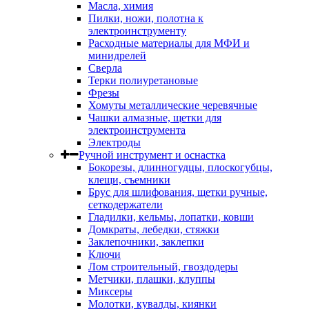
Масла, химия
Пилки, ножи, полотна к
электроинструменту
Расходные материалы для МФИ и
минидрелей
Сверла
Терки полиуретановые
Фрезы
Хомуты металлические черевячные
Чашки алмазные, щетки для
электроинструмента
Электроды
Ручной инструмент и оснастка
Бокорезы, длинногудцы, плоскогубцы,
клещи, съемники
Брус для шлифования, щетки ручные,
сеткодержатели
Гладилки, кельмы, лопатки, ковши
Домкраты, лебедки, стяжки
Заклепочники, заклепки
Ключи
Лом строительный, гвоздодеры
Метчики, плашки, клуппы
Миксеры
Молотки, кувалды, киянки