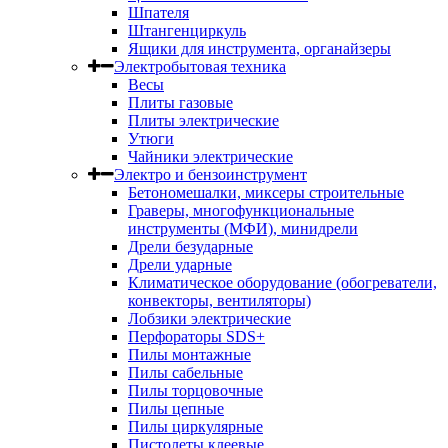
Шпателя
Штангенциркуль
Ящики для инструмента, органайзеры
Электробытовая техника
Весы
Плиты газовые
Плиты электрические
Утюги
Чайники электрические
Электро и бензоинструмент
Бетономешалки, миксеры строительные
Граверы, многофункциональные
инструменты (МФИ), минидрели
Дрели безударные
Дрели ударные
Климатическое оборудование (обогреватели,
конвекторы, вентиляторы)
Лобзики электрические
Перфораторы SDS+
Пилы монтажные
Пилы сабельные
Пилы торцовочные
Пилы цепные
Пилы циркулярные
Пистолеты клеевые