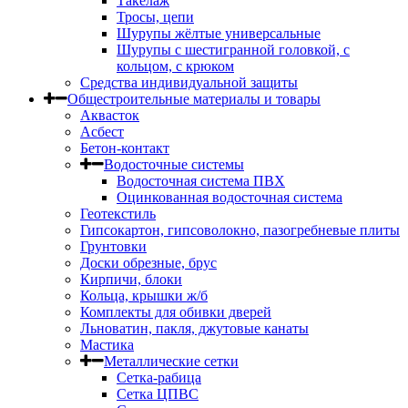
Такелаж
Тросы, цепи
Шурупы жёлтые универсальные
Шурупы с шестигранной головкой, с
кольцом, с крюком
Средства индивидуальной защиты
Общестроительные материалы и товары
Аквасток
Асбест
Бетон-контакт
Водосточные системы
Водосточная система ПВХ
Оцинкованная водосточная система
Геотекстиль
Гипсокартон, гипсоволокно, пазогребневые плиты
Грунтовки
Доски обрезные, брус
Кирпичи, блоки
Кольца, крышки ж/б
Комплекты для обивки дверей
Льноватин, пакля, джутовые канаты
Мастика
Металлические сетки
Сетка-рабица
Сетка ЦПВС