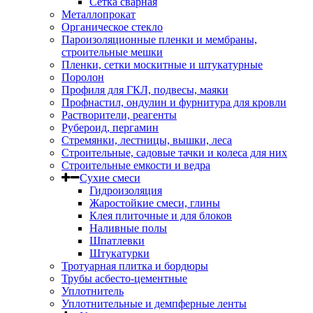
Сетка сварная
Металлопрокат
Органическое стекло
Пароизоляционные пленки и мембраны,
строительные мешки
Пленки, сетки москитные и штукатурные
Поролон
Профиля для ГКЛ, подвесы, маяки
Профнастил, ондулин и фурнитура для кровли
Растворители, реагенты
Рубероид, пергамин
Стремянки, лестницы, вышки, леса
Строительные, садовые тачки и колеса для них
Строительные емкости и ведра
Сухие смеси
Гидроизоляция
Жаростойкие смеси, глины
Клея плиточные и для блоков
Наливные полы
Шпатлевки
Штукатурки
Тротуарная плитка и бордюры
Трубы асбесто-цементные
Уплотнитель
Уплотнительные и демпферные ленты