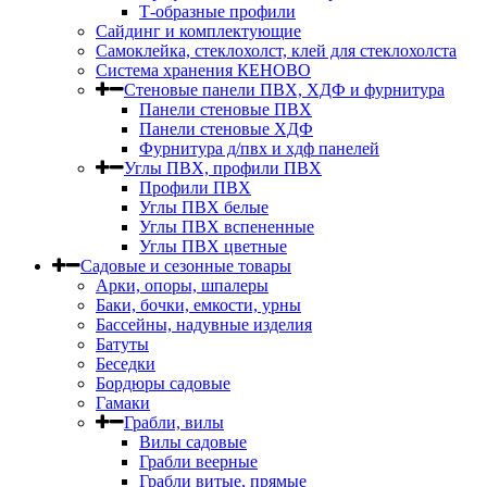
Т-образные профили
Сайдинг и комплектующие
Самоклейка, стеклохолст, клей для стеклохолста
Система хранения КЕНОВО
Стеновые панели ПВХ, ХДФ и фурнитура
Панели стеновые ПВХ
Панели стеновые ХДФ
Фурнитура д/пвх и хдф панелей
Углы ПВХ, профили ПВХ
Профили ПВХ
Углы ПВХ белые
Углы ПВХ вспененные
Углы ПВХ цветные
Садовые и сезонные товары
Арки, опоры, шпалеры
Баки, бочки, емкости, урны
Бассейны, надувные изделия
Батуты
Беседки
Бордюры садовые
Гамаки
Грабли, вилы
Вилы садовые
Грабли веерные
Грабли витые, прямые