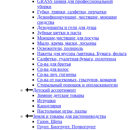
GRASS химия для профессиональной
уборки
Губки, тряпки, салфетки, перчатки
Дезинфицирующие, чистящие, моющие
средства
Дезодоранты и гели для душа
Зубные щетки и паста
Моющие,чистящие для посуды
Мыло, крема, маски, лосьоны
Освежители, полироль
Пакеты для мусора /завтрака. Бумага, фольга
Салфетки, туалетная бумага, полотенца
Ср-ва для бритья
Ср-ва для волос
Ср-ва лич. гигиены
Ср-ва от насекомых, грызунов, комаров
Стиральный порошок и ополаскиватели
Детский ассортимент
Зимние детские товары
Игрушки
Канцелярия
Настольные игры, пазлы
Земля и товары для растениеводства
Газон. Щепа
Грунт. Биогрунт. Почвогрунт