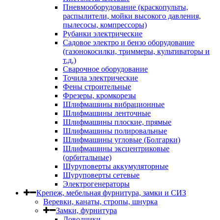
Пневмооборудование (краскопульты,
распылители, мойки высокого давления,
пылесосы, компрессоры)
Рубанки электрические
Садовое электро и бензо оборудование
(газонокосилки, триммеры, культиваторы и
т.д.)
Сварочное оборудование
Точила электрические
Фены строительные
Фрезеры, кромкорезы
Шлифмашины вибрационные
Шлифмашины ленточные
Шлифмашины плоские, прямые
Шлифмашины полировальные
Шлифмашины угловые (Болгарки)
Шлифмашины эксцентриковые
(орбитальные)
Шуруповерты аккумуляторные
Шуруповерты сетевые
Электрогенераторы
Крепеж, мебельная фурнитура, замки и СИЗ
Веревки, канаты, стропы, шнурка
Замки, фурнитура
Доводчики