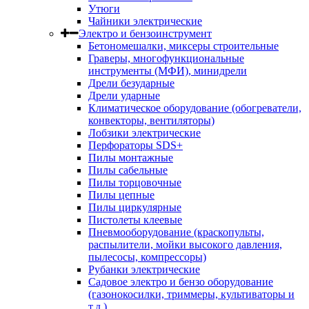
Утюги
Чайники электрические
Электро и бензоинструмент
Бетономешалки, миксеры строительные
Граверы, многофункциональные
инструменты (МФИ), минидрели
Дрели безударные
Дрели ударные
Климатическое оборудование (обогреватели,
конвекторы, вентиляторы)
Лобзики электрические
Перфораторы SDS+
Пилы монтажные
Пилы сабельные
Пилы торцовочные
Пилы цепные
Пилы циркулярные
Пистолеты клеевые
Пневмооборудование (краскопульты,
распылители, мойки высокого давления,
пылесосы, компрессоры)
Рубанки электрические
Садовое электро и бензо оборудование
(газонокосилки, триммеры, культиваторы и
т.д.)