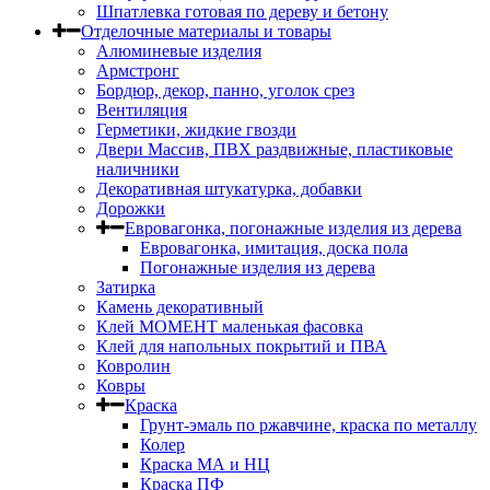
Шпатлевка готовая по дереву и бетону
Отделочные материалы и товары
Алюминевые изделия
Армстронг
Бордюр, декор, панно, уголок срез
Вентиляция
Герметики, жидкие гвозди
Двери Массив, ПВХ раздвижные, пластиковые
наличники
Декоративная штукатурка, добавки
Дорожки
Евровагонка, погонажные изделия из дерева
Евровагонка, имитация, доска пола
Погонажные изделия из дерева
Затирка
Камень декоративный
Клей МОМЕНТ маленькая фасовка
Клей для напольных покрытий и ПВА
Ковролин
Ковры
Краска
Грунт-эмаль по ржавчине, краска по металлу
Колер
Краска МА и НЦ
Краска ПФ