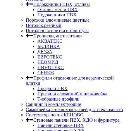
Подоконники ПВХ, отливы
Отливы мет. и ПВХ
Подоконники ПВХ
Порожки алюминевые цветные
Потолок реечный
Потолочная плитка и плинтуса
Пропитки, антисептики
АКВАТЕКС
БЕЛИНКА
ДЮФА
ЕВРОТЕКС
НЕОМИД
ПИНОТЕКС
СЕНЕЖ
Профили отделочные для керамической
плитки
Профили ПВХ
Профили алюминий и нержавейка
Т-образные профили
Сайдинг и комплектующие
Самоклейка, стеклохолст, клей для стеклохолста
Система хранения КЕНОВО
Стеновые панели ПВХ, ХДФ и фурнитура
Панели стеновые ПВХ
Панели стеновые ХДФ