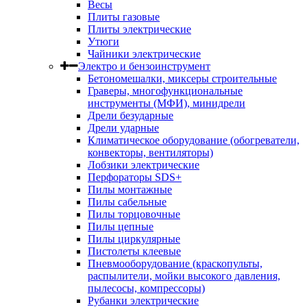
Весы
Плиты газовые
Плиты электрические
Утюги
Чайники электрические
Электро и бензоинструмент
Бетономешалки, миксеры строительные
Граверы, многофункциональные
инструменты (МФИ), минидрели
Дрели безударные
Дрели ударные
Климатическое оборудование (обогреватели,
конвекторы, вентиляторы)
Лобзики электрические
Перфораторы SDS+
Пилы монтажные
Пилы сабельные
Пилы торцовочные
Пилы цепные
Пилы циркулярные
Пистолеты клеевые
Пневмооборудование (краскопульты,
распылители, мойки высокого давления,
пылесосы, компрессоры)
Рубанки электрические