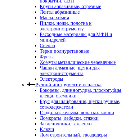
покрытий, СВП
Круги абразивные, отрезные
Ленты абразивные
Масла, химия
Пилки, ножи, полотна к
электроинструменту
Расходные материалы для МФИ и
минидрелей
Сверла
Терки полиуретановые
Фрезы
Хомуты металлические черевячные
Чашки алмазные, щетки для
электроинструмента
Электроды
Ручной инструмент и оснастка
Бокорезы, длинногудцы, плоскогубцы,
клещи, съемники
Брус для шлифования, щетки ручные,
сеткодержатели
Гладилки, кельмы, лопатки, ковши
Домкраты, лебедки, стяжки
Заклепочники, заклепки
Ключи
Лом строительный, гвоздодеры