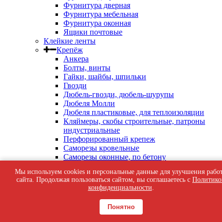
Фурнитура дверная
Фурнитура мебельная
Фурнитура оконная
Ящики почтовые
Клейкие ленты
Крепёж
Анкера
Болты, винты
Гайки, шайбы, шпильки
Гвозди
Дюбель-гвозди, дюбель-шурупы
Дюбеля Молли
Дюбеля пластиковые, для теплоизоляции
Кляймеры, скобы строительные, патроны
индустриальные
Перфорированный крепеж
Саморезы кровельные
Саморезы оконные, по бетону
Саморезы с пресс-шайбой
Мы используем cookies и персональные данные для улучшения рабо
Саморезы черные
сайта. Продолжая пользоваться сайтом, вы соглашаетесь с
Политико
Такелаж
конфиденциальности
.
Тросы, цепи
Шурупы жёлтые универсальные
Понятно
Шурупы с шестигранной головкой, с
кольцом, с крюком