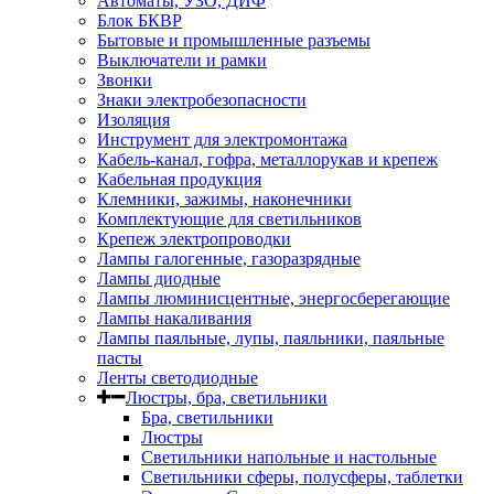
Автоматы, УЗО, ДИФ
Блок БКВР
Бытовые и промышленные разъемы
Выключатели и рамки
Звонки
Знаки электробезопасности
Изоляция
Инструмент для электромонтажа
Кабель-канал, гофра, металлорукав и крепеж
Кабельная продукция
Клемники, зажимы, наконечники
Комплектующие для светильников
Крепеж электропроводки
Лампы галогенные, газоразрядные
Лампы диодные
Лампы люминисцентные, энергосберегающие
Лампы накаливания
Лампы паяльные, лупы, паяльники, паяльные
пасты
Ленты светодиодные
Люстры, бра, светильники
Бра, светильники
Люстры
Светильники напольные и настольные
Светильники сферы, полусферы, таблетки