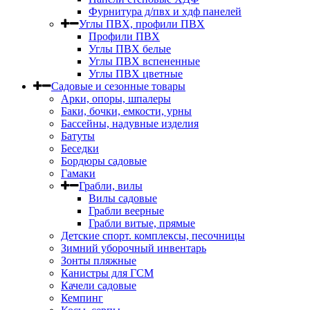
Фурнитура д/пвх и хдф панелей
Углы ПВХ, профили ПВХ
Профили ПВХ
Углы ПВХ белые
Углы ПВХ вспененные
Углы ПВХ цветные
Садовые и сезонные товары
Арки, опоры, шпалеры
Баки, бочки, емкости, урны
Бассейны, надувные изделия
Батуты
Беседки
Бордюры садовые
Гамаки
Грабли, вилы
Вилы садовые
Грабли веерные
Грабли витые, прямые
Детские спорт. комплексы, песочницы
Зимний уборочный инвентарь
Зонты пляжные
Канистры для ГСМ
Качели садовые
Кемпинг