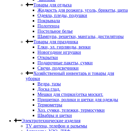
Товары для отдыха
Жидкость для розжига, уголь, брикеты, щепа
Одеяла, пледы, подушки
Покрывала
Полотенца
Постельное белье
Шампура, решетки, мангалы, дистиляторы
Товары для праздника
Елки, эл. гирлянды, венки
Новогодние игрушки
Открытки
Подарочные пакеты, сумки
Свечи, подсвечники
Хозяйственный инвентарь и товары для
уборки
Ведра, тазы
Доска глад.
Мешки для стирки/сетка москит.
Прищепки, ролики и щетки для одежды
Термометры
Хоз. сумки, тележки, термосумки
Швабры и щетки
Электротехнические изделия
TV aнтена, телефон и разъемы