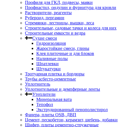
Профиля для ГКЛ, подвесы, маяки
Профнастил, ондулин и фурнитура для кровли
Растворители, реагенты
Рубероид, пергамин
Стремянки, лестницы, вышки, леса
Строительные, садовые тачки и колеса для них
Строительные емкости и ведра
Сухие смеси
Гидроизоляция
Жаростойкие смеси, глины
Клея плиточные и для блоков
Наливные полы
Шпатлевки
Штукатурки
Тротуарная плитка и бордюры
Трубы асбесто-цементные
Уплотнитель
Уплотнительные и демпферные ленты
Утеплители
Минеральная вата
Тепофол
Экструдированный пенополистирол
Фанера, плиты OSB, ДВП
Цемент, пескобетон, керамзит, щебень, добавки
Шифер, плиты цементно-стружечные