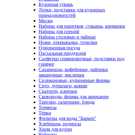
Кухонная утварь
Лотки, подставки для кухонных
принадлежностей
Миски
Наборы для напитков, стаканы, креманки
Наборы для специй
Наборы столовые и чайные
Ножи, открывалки, точилки
Одноразовая посуда
Пасхальная продукция
Салфетки сервировочные, подставки под
горячее
Сахарницы, кофейники, чайники
заварочные, масленки
Силиконовые, кулинарные формы
Сито, дуршлаги, ковши
Скатерти, клеенки
Сковороды, формы для запекания
Тарелки, салатники, блюда
Термосы
Тёрки
Фильтры для воды "Барьер"
Хлебницы, подносы
Хром для кухни
Чайники