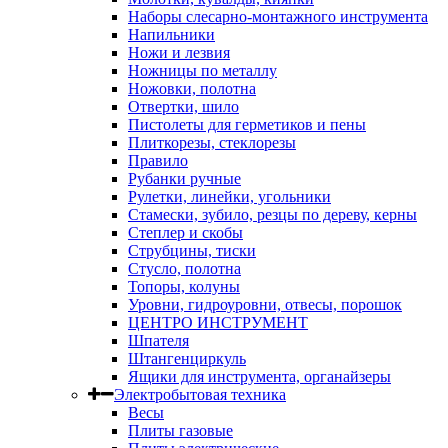
Наборы слесарно-монтажного инструмента
Напильники
Ножи и лезвия
Ножницы по металлу
Ножовки, полотна
Отвертки, шило
Пистолеты для герметиков и пены
Плиткорезы, стеклорезы
Правило
Рубанки ручные
Рулетки, линейки, угольники
Стамески, зубило, резцы по дереву, керны
Степлер и скобы
Струбцины, тиски
Стусло, полотна
Топоры, колуны
Уровни, гидроуровни, отвесы, порошок
ЦЕНТРО ИНСТРУМЕНТ
Шпателя
Штангенциркуль
Ящики для инструмента, органайзеры
Электробытовая техника
Весы
Плиты газовые