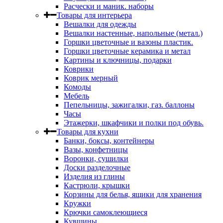
Расчески и маник. наборы
Товары для интерьера
Вешалки для одежды
Вешалки настенные, напольные (метал.)
Горшки цветочные и вазоны пластик.
Горшки цветочные керамика и метал
Картины и ключницы, подарки
Коврики
Коврик мерный
Комоды
Мебель
Пепельницы, зажигалки, газ. баллоны
Часы
Этажерки, шкафчики и полки под обувь.
Товары для кухни
Банки, боксы, контейнеры
Вазы, конфетницы
Воронки, сушилки
Доски разделочные
Изделия из глины
Кастрюли, крышки
Корзины для белья, ящики для хранения
Кружки
Крючки самоклеющиеся
Кувшины