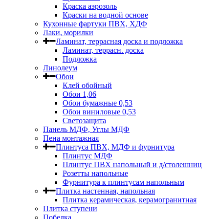
Краска аэрозоль
Краски на водной основе
Кухонные фартуки ПВХ, ХДФ
Лаки, морилки
Ламинат, террасная доска и подложка
Ламинат, террасн. доска
Подложка
Линолеум
Обои
Клей обойный
Обои 1,06
Обои бумажные 0,53
Обои виниловые 0,53
Светозащита
Панель МДФ, Углы МДФ
Пена монтажная
Плинтуса ПВХ, МДФ и фурнитура
Плинтус МДФ
Плинтус ПВХ напольный и д/столешниц
Розетты напольные
Фурнитура к плинтусам напольным
Плитка настенная, напольная
Плитка керамическая, керамогранитная
Плитка ступени
Побелка