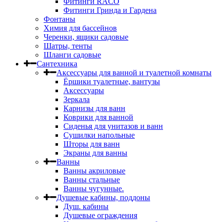
Фитинги RACO
Фитинги Гринда и Гардена
Фонтаны
Химия для бассейнов
Черенки, ящики садовые
Шатры, тенты
Шланги садовые
Сантехника
Аксессуары для ванной и туалетной комнаты
Ёршики туалетные, вантузы
Аксессуары
Зеркала
Карнизы для ванн
Коврики для ванной
Сиденья для унитазов и ванн
Сушилки напольные
Шторы для ванн
Экраны для ванны
Ванны
Ванны акриловые
Ванны стальные
Ванны чугунные.
Душевые кабины, поддоны
Душ. кабины
Душевые ограждения