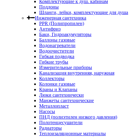
Комплектующие к душ. кабинам
Поддоны
Шланги, лейки, комплектующие для душа
Инженерная сантехника
PPR (Полипропилен)
Антифриз
Баки, Гидроакумуляторы
Баллоны газовые
Водонагреватели
Водоочистители
Гибкая подводка
Гибкие трубы
Измерительные приборы
Канализация внутренняя, наружная
Коллекторы
Колонки газовые
Краны и Клапаны
Люки сантехнически
Манжеты сантехнические
Металлопласт
Насосы
ПНД (полиэтилен низкого давления)
Полотенцесушители
Радиаторы
Теплоизаляционные материалы