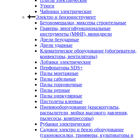
Плиты электрические
Утюги
Чайники электрические
Электро и бензоинструмент
Бетономешалки, миксеры строительные
Граверы, многофункциональные
инструменты (МФИ), минидрели
Дрели безударные
Дрели ударные
Климатическое оборудование (обогреватели,
конвекторы, вентиляторы)
Лобзики электрические
Перфораторы SDS+
Пилы монтажные
Пилы сабельные
Пилы торцовочные
Пилы цепные
Пилы циркулярные
Пистолеты клеевые
Пневмооборудование (краскопульты,
распылители, мойки высокого давления,
пылесосы, компрессоры)
Рубанки электрические
Садовое электро и бензо оборудование
(газонокосилки, триммеры, культиваторы и