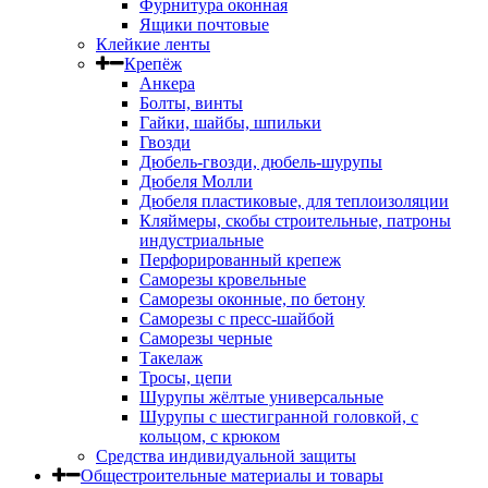
Фурнитура оконная
Ящики почтовые
Клейкие ленты
Крепёж
Анкера
Болты, винты
Гайки, шайбы, шпильки
Гвозди
Дюбель-гвозди, дюбель-шурупы
Дюбеля Молли
Дюбеля пластиковые, для теплоизоляции
Кляймеры, скобы строительные, патроны
индустриальные
Перфорированный крепеж
Саморезы кровельные
Саморезы оконные, по бетону
Саморезы с пресс-шайбой
Саморезы черные
Такелаж
Тросы, цепи
Шурупы жёлтые универсальные
Шурупы с шестигранной головкой, с
кольцом, с крюком
Средства индивидуальной защиты
Общестроительные материалы и товары