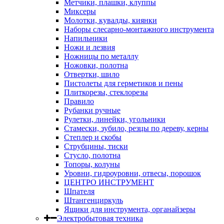
Метчики, плашки, клуппы
Миксеры
Молотки, кувалды, киянки
Наборы слесарно-монтажного инструмента
Напильники
Ножи и лезвия
Ножницы по металлу
Ножовки, полотна
Отвертки, шило
Пистолеты для герметиков и пены
Плиткорезы, стеклорезы
Правило
Рубанки ручные
Рулетки, линейки, угольники
Стамески, зубило, резцы по дереву, керны
Степлер и скобы
Струбцины, тиски
Стусло, полотна
Топоры, колуны
Уровни, гидроуровни, отвесы, порошок
ЦЕНТРО ИНСТРУМЕНТ
Шпателя
Штангенциркуль
Ящики для инструмента, органайзеры
Электробытовая техника