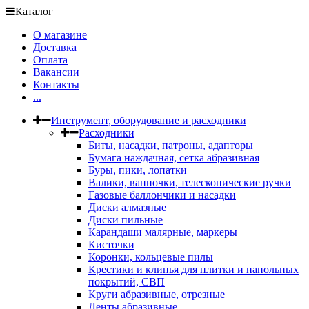
Каталог
О магазине
Доставка
Оплата
Вакансии
Контакты
...
Инструмент, оборудование и расходники
Расходники
Биты, насадки, патроны, адапторы
Бумага наждачная, сетка абразивная
Буры, пики, лопатки
Валики, ванночки, телескопические ручки
Газовые баллончики и насадки
Диски алмазные
Диски пильные
Карандаши малярные, маркеры
Кисточки
Коронки, кольцевые пилы
Крестики и клинья для плитки и напольных
покрытий, СВП
Круги абразивные, отрезные
Ленты абразивные