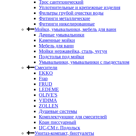
Трос сантехнический
Уплотнительные и крепежные изделия
Фильтры грубой очистки воды
Фитинги металлические
Фитинги никелированные
Мойки, умывальники, мебель для ванн
Дачные умывальники
Каменные мойки
Мебель для ванн
Мойки нержавейка, сталь, чугун
Подстолья под мойки
Умывальники, умывальники с пьедесталом
Смесители
EKKO
Frap
FRUD
LEDEME
OLIVE'S
VIDIMA
ZOLLEN
Душевые системы
Комплектующие для смесителей
Кран писсуарный
ЦС-СМ г. Подольск
Унитаз-компакт, биотуалеты