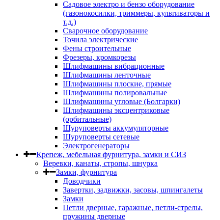
Садовое электро и бензо оборудование
(газонокосилки, триммеры, культиваторы и
т.д.)
Сварочное оборудование
Точила электрические
Фены строительные
Фрезеры, кромкорезы
Шлифмашины вибрационные
Шлифмашины ленточные
Шлифмашины плоские, прямые
Шлифмашины полировальные
Шлифмашины угловые (Болгарки)
Шлифмашины эксцентриковые
(орбитальные)
Шуруповерты аккумуляторные
Шуруповерты сетевые
Электрогенераторы
Крепеж, мебельная фурнитура, замки и СИЗ
Веревки, канаты, стропы, шнурка
Замки, фурнитура
Доводчики
Завертки, задвижки, засовы, шпингалеты
Замки
Петли дверные, гаражные, петли-стрелы,
пружины дверные