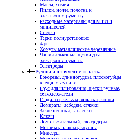
Масла, химия
Пилки, ножи, полотна к
электроинструменту
Расходные материалы для МФИ и
минидрелей
Сверла
Терки полиуретановые
Фрезы
Хомуты металлические черевячные
Чашки алмазные, щетки для
электроинструмента
Электроды
Ручной инструмент и оснастка
Бокорезы, длинногудцы, плоскогубцы,
клещи, съемники
Брус для шлифования, щетки ручные,
сеткодержатели
Гладилки, кельмы, лопатки, ковши
Домкраты, лебедки, стяжки
Заклепочники, заклепки
Ключи
Лом строительный, гвоздодеры
Метчики, плашки, клуппы
Миксеры
Молотки, кувалды, киянки