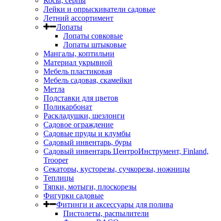
Косы, серпы
Лейки и опрыскиватели садовые
Летний ассортимент
Лопаты
Лопаты совковые
Лопаты штыковые
Мангалы, коптильни
Материал укрывной
Мебель пластиковая
Мебель садовая, скамейки
Метла
Подставки для цветов
Поликарбонат
Раскладушки, шезлонги
Садовое ограждение
Садовые пруды и клумбы
Садовый инвентарь, буры
Садовый инвентарь ЦентроИнструмент, Finland,
Trooper
Секаторы, кусторезы, сучкорезы, ножницы
Теплицы
Тяпки, мотыги, плоскорезы
Фигурки садовые
Фитинги и аксессуары для полива
Пистолеты, распылители