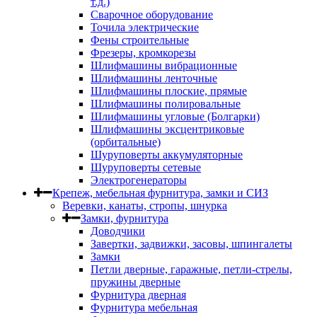
т.д.)
Сварочное оборудование
Точила электрические
Фены строительные
Фрезеры, кромкорезы
Шлифмашины вибрационные
Шлифмашины ленточные
Шлифмашины плоские, прямые
Шлифмашины полировальные
Шлифмашины угловые (Болгарки)
Шлифмашины эксцентриковые
(орбитальные)
Шуруповерты аккумуляторные
Шуруповерты сетевые
Электрогенераторы
Крепеж, мебельная фурнитура, замки и СИЗ
Веревки, канаты, стропы, шнурка
Замки, фурнитура
Доводчики
Завертки, задвижки, засовы, шпингалеты
Замки
Петли дверные, гаражные, петли-стрелы,
пружины дверные
Фурнитура дверная
Фурнитура мебельная