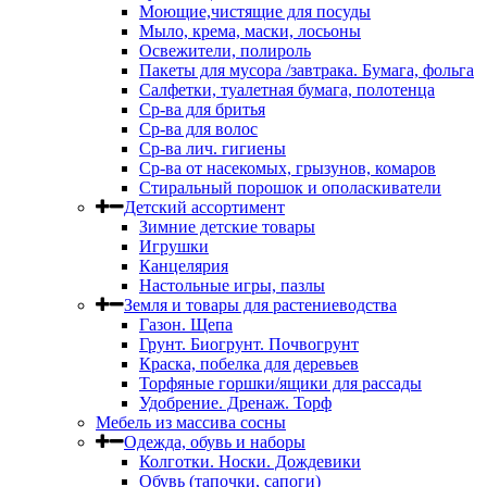
Моющие,чистящие для посуды
Мыло, крема, маски, лосьоны
Освежители, полироль
Пакеты для мусора /завтрака. Бумага, фольга
Салфетки, туалетная бумага, полотенца
Ср-ва для бритья
Ср-ва для волос
Ср-ва лич. гигиены
Ср-ва от насекомых, грызунов, комаров
Стиральный порошок и ополаскиватели
Детский ассортимент
Зимние детские товары
Игрушки
Канцелярия
Настольные игры, пазлы
Земля и товары для растениеводства
Газон. Щепа
Грунт. Биогрунт. Почвогрунт
Краска, побелка для деревьев
Торфяные горшки/ящики для рассады
Удобрение. Дренаж. Торф
Мебель из массива сосны
Одежда, обувь и наборы
Колготки. Носки. Дождевики
Обувь (тапочки, сапоги)