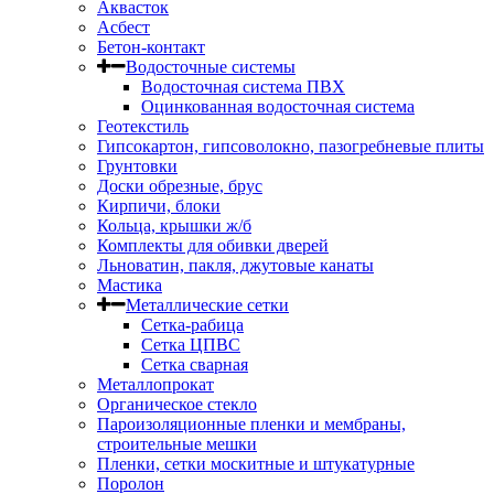
Аквасток
Асбест
Бетон-контакт
Водосточные системы
Водосточная система ПВХ
Оцинкованная водосточная система
Геотекстиль
Гипсокартон, гипсоволокно, пазогребневые плиты
Грунтовки
Доски обрезные, брус
Кирпичи, блоки
Кольца, крышки ж/б
Комплекты для обивки дверей
Льноватин, пакля, джутовые канаты
Мастика
Металлические сетки
Сетка-рабица
Сетка ЦПВС
Сетка сварная
Металлопрокат
Органическое стекло
Пароизоляционные пленки и мембраны,
строительные мешки
Пленки, сетки москитные и штукатурные
Поролон