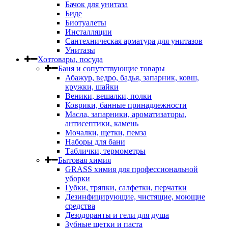
Бачок для унитаза
Биде
Биотуалеты
Инсталляции
Сантехническая арматура для унитазов
Унитазы
Хозтовары, посуда
Баня и сопутствующие товары
Абажур, ведро, бадья, запарник, ковш,
кружки, шайки
Веники, вешалки, полки
Коврики, банные принадлежности
Масла, запарники, ароматизаторы,
антисептики, камень
Мочалки, щетки, пемза
Наборы для бани
Таблички, термометры
Бытовая химия
GRASS химия для профессиональной
уборки
Губки, тряпки, салфетки, перчатки
Дезинфицирующие, чистящие, моющие
средства
Дезодоранты и гели для душа
Зубные щетки и паста