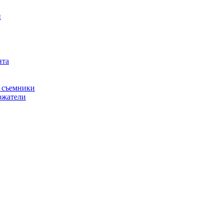
й
нта
, съемники
ржатели