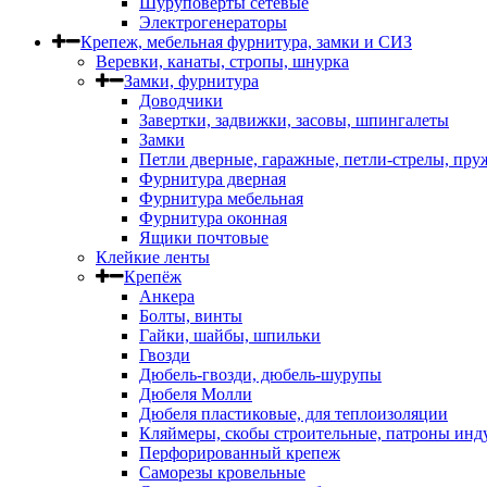
Шуруповерты сетевые
Электрогенераторы
Крепеж, мебельная фурнитура, замки и СИЗ
Веревки, канаты, стропы, шнурка
Замки, фурнитура
Доводчики
Завертки, задвижки, засовы, шпингалеты
Замки
Петли дверные, гаражные, петли-стрелы, пр
Фурнитура дверная
Фурнитура мебельная
Фурнитура оконная
Ящики почтовые
Клейкие ленты
Крепёж
Анкера
Болты, винты
Гайки, шайбы, шпильки
Гвозди
Дюбель-гвозди, дюбель-шурупы
Дюбеля Молли
Дюбеля пластиковые, для теплоизоляции
Кляймеры, скобы строительные, патроны инд
Перфорированный крепеж
Саморезы кровельные