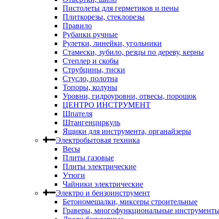
Пистолеты для герметиков и пены
Плиткорезы, стеклорезы
Правило
Рубанки ручные
Рулетки, линейки, угольники
Стамески, зубило, резцы по дереву, керны
Степлер и скобы
Струбцины, тиски
Стусло, полотна
Топоры, колуны
Уровни, гидроуровни, отвесы, порошок
ЦЕНТРО ИНСТРУМЕНТ
Шпателя
Штангенциркуль
Ящики для инструмента, органайзеры
Электробытовая техника
Весы
Плиты газовые
Плиты электрические
Утюги
Чайники электрические
Электро и бензоинструмент
Бетономешалки, миксеры строительные
Граверы, многофункциональные инструмент