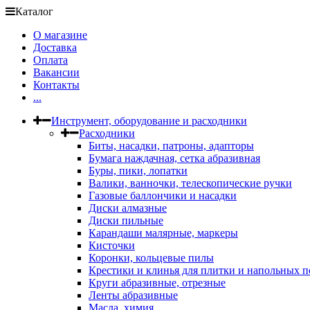
Каталог
О магазине
Доставка
Оплата
Вакансии
Контакты
...
Инструмент, оборудование и расходники
Расходники
Биты, насадки, патроны, адапторы
Бумага наждачная, сетка абразивная
Буры, пики, лопатки
Валики, ванночки, телескопические ручки
Газовые баллончики и насадки
Диски алмазные
Диски пильные
Карандаши малярные, маркеры
Кисточки
Коронки, кольцевые пилы
Крестики и клинья для плитки и напольных 
Круги абразивные, отрезные
Ленты абразивные
Масла, химия