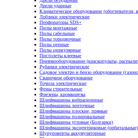
Дрели безударные
Дрели ударные
Климатическое оборудование (обогреватели, 
Лобзики электрические
Перфораторы SDS+
Пилы монтажные
Пилы сабельные
Пилы торцовочные
Пилы цепные
Пилы циркулярные
Пистолеты клеевые
Пневмооборудование (краскопульты, распылит
Рубанки электрические
Садовое электро и бензо оборудование (газоно
Сварочное оборудование
Точила электрические
Фены строительные
Фрезеры, кромкорезы
Шлифмашины вибрационные
Шлифмашины ленточные
Шлифмашины плоские, прямые
Шлифмашины полировальные
Шлифмашины угловые (Болгарки)
Шлифмашины эксцентриковые (орбитальные)
Шуруповерты аккумуляторные