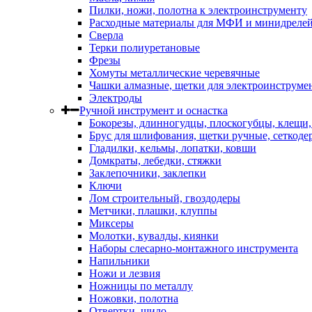
Пилки, ножи, полотна к электроинструменту
Расходные материалы для МФИ и минидреле
Сверла
Терки полиуретановые
Фрезы
Хомуты металлические черевячные
Чашки алмазные, щетки для электроинструме
Электроды
Ручной инструмент и оснастка
Бокорезы, длинногудцы, плоскогубцы, клещи
Брус для шлифования, щетки ручные, сеткоде
Гладилки, кельмы, лопатки, ковши
Домкраты, лебедки, стяжки
Заклепочники, заклепки
Ключи
Лом строительный, гвоздодеры
Метчики, плашки, клуппы
Миксеры
Молотки, кувалды, киянки
Наборы слесарно-монтажного инструмента
Напильники
Ножи и лезвия
Ножницы по металлу
Ножовки, полотна
Отвертки, шило