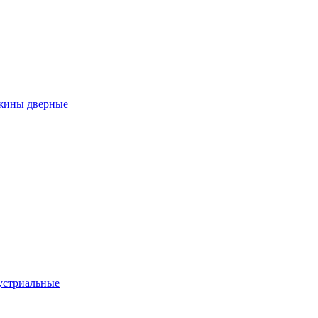
ужины дверные
устриальные