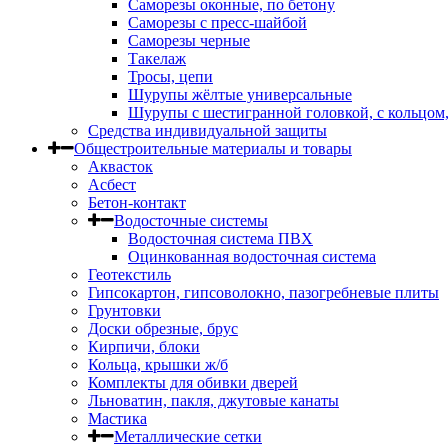
Саморезы оконные, по бетону
Саморезы с пресс-шайбой
Саморезы черные
Такелаж
Тросы, цепи
Шурупы жёлтые универсальные
Шурупы с шестигранной головкой, с кольцом
Средства индивидуальной защиты
Общестроительные материалы и товары
Аквасток
Асбест
Бетон-контакт
Водосточные системы
Водосточная система ПВХ
Оцинкованная водосточная система
Геотекстиль
Гипсокартон, гипсоволокно, пазогребневые плиты
Грунтовки
Доски обрезные, брус
Кирпичи, блоки
Кольца, крышки ж/б
Комплекты для обивки дверей
Льноватин, пакля, джутовые канаты
Мастика
Металлические сетки