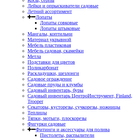
Косы, серпы
Лейки и опрыскиватели садовые
Летний ассортимент
Лопаты
Лопаты совковые
Лопаты штыковые
Мангалы, коптильни
Материал укрывной
Мебель пластиковая
Мебель садовая, скамейки
Метла
Подставки для цветов
Поликарбонат
Раскладушки, шезлонги
Садовое ограждение
Садовые пруды и клумбы
Садовый инвентарь, буры
Садовый инвентарь ЦентроИнструмент, Finland,
Trooper
Секаторы, кусторезы, сучкорезы, ножницы
Теплицы
Тяпки, мотыги, плоскорезы
Фигурки садовые
Фитинги и аксессуары для полива
Пистолеты, распылители