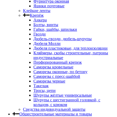
Фурнитура оконная
Ящики почтовые
Клейкие ленты
Крепёж
Анкера
Болты, винты
Гайки, шайбы, шпильки
Гвозди
Дюбель-гвозди, дюбель-шурупы
Дюбеля Молли
Дюбеля пластиковые, для теплоизоляции
Кляймеры, скобы строительные, патроны
индустриальные
Перфорированный крепеж
Саморезы кровельные
Саморезы оконные, по бетону
Саморезы с пресс-шайбой
Саморезы черные
Такелаж
Тросы, цепи
Шурупы жёлтые универсальные
Шурупы с шестигранной головкой, с
кольцом, с крюком
Средства индивидуальной защиты
Общестроительные материалы и товары