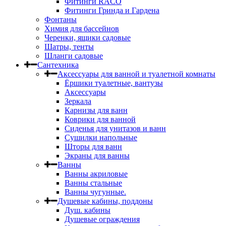
Фитинги RACO
Фитинги Гринда и Гардена
Фонтаны
Химия для бассейнов
Черенки, ящики садовые
Шатры, тенты
Шланги садовые
Сантехника
Аксессуары для ванной и туалетной комнаты
Ёршики туалетные, вантузы
Аксессуары
Зеркала
Карнизы для ванн
Коврики для ванной
Сиденья для унитазов и ванн
Сушилки напольные
Шторы для ванн
Экраны для ванны
Ванны
Ванны акриловые
Ванны стальные
Ванны чугунные.
Душевые кабины, поддоны
Душ. кабины
Душевые ограждения