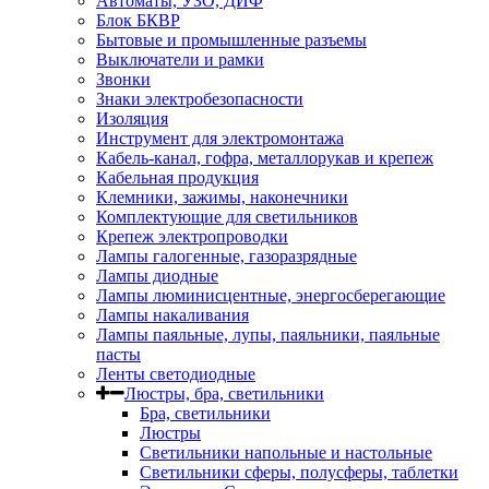
Автоматы, УЗО, ДИФ
Блок БКВР
Бытовые и промышленные разъемы
Выключатели и рамки
Звонки
Знаки электробезопасности
Изоляция
Инструмент для электромонтажа
Кабель-канал, гофра, металлорукав и крепеж
Кабельная продукция
Клемники, зажимы, наконечники
Комплектующие для светильников
Крепеж электропроводки
Лампы галогенные, газоразрядные
Лампы диодные
Лампы люминисцентные, энергосберегающие
Лампы накаливания
Лампы паяльные, лупы, паяльники, паяльные
пасты
Ленты светодиодные
Люстры, бра, светильники
Бра, светильники
Люстры
Светильники напольные и настольные
Светильники сферы, полусферы, таблетки