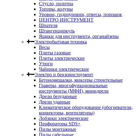
Стусло, полотна
Топоры, колуны
Уровни, гидроуровни, отвесы, порошок
ЦЕНТРО ИНСТРУМЕНТ
Шпателя
Штангенциркуль
Ящики для инструмента, органайзеры
Электробытовая техника
Весы
Плиты газовые
Плиты электрические
Утюги
Чайники электрические
Электро и бензоинструмент
Бетономешалки, миксеры строительные
Граверы, многофункциональные
инструменты (МФИ), минидрели
Дрели безударные
Дрели ударные
Климатическое оборудование (обогреватели,
конвекторы, вентиляторы)
Лобзики электрические
Перфораторы SDS+
Пилы монтажные
Пилы сабельные