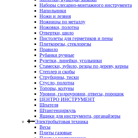
Наборы слесарно-монтажного инструмента
Напильники
Ножи и лезвия
Ножницы по металлу
Ножовки, полотна
Отвертки, шило
Пистолеты для герметиков и пены
Плиткорезы, стеклорезы
Правило
Рубанки ручные
Рулетки, линейки, угольники
Стамески, зубило, резцы по дереву, керны
Степлер и скобы
Струбцины, тиски
Стусло, полотна
Топоры, колуны
Уровни, гидроуровни, отвесы, порошок
ЦЕНТРО ИНСТРУМЕНТ
Шпателя
Штангенциркуль
Ящики для инструмента, органайзеры
Электробытовая техника
Весы
Плиты газовые