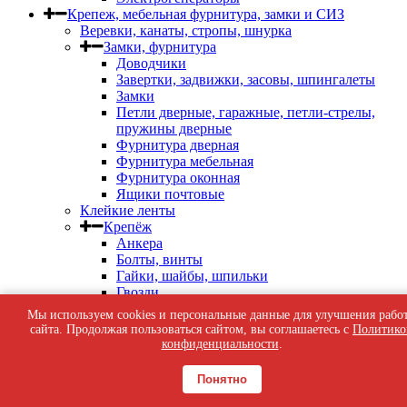
Крепеж, мебельная фурнитура, замки и СИЗ
Веревки, канаты, стропы, шнурка
Замки, фурнитура
Доводчики
Завертки, задвижки, засовы, шпингалеты
Замки
Петли дверные, гаражные, петли-стрелы,
пружины дверные
Фурнитура дверная
Фурнитура мебельная
Фурнитура оконная
Ящики почтовые
Клейкие ленты
Крепёж
Анкера
Болты, винты
Гайки, шайбы, шпильки
Гвозди
Дюбель-гвозди, дюбель-шурупы
Мы используем cookies и персональные данные для улучшения рабо
Дюбеля Молли
сайта. Продолжая пользоваться сайтом, вы соглашаетесь с
Политико
Дюбеля пластиковые, для теплоизоляции
конфиденциальности
.
Кляймеры, скобы строительные, патроны
индустриальные
Понятно
Перфорированный крепеж
Саморезы кровельные