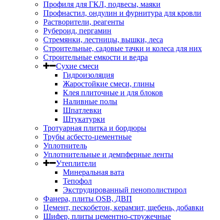
Профиля для ГКЛ, подвесы, маяки
Профнастил, ондулин и фурнитура для кровли
Растворители, реагенты
Рубероид, пергамин
Стремянки, лестницы, вышки, леса
Строительные, садовые тачки и колеса для них
Строительные емкости и ведра
Сухие смеси
Гидроизоляция
Жаростойкие смеси, глины
Клея плиточные и для блоков
Наливные полы
Шпатлевки
Штукатурки
Тротуарная плитка и бордюры
Трубы асбесто-цементные
Уплотнитель
Уплотнительные и демпферные ленты
Утеплители
Минеральная вата
Тепофол
Экструдированный пенополистирол
Фанера, плиты OSB, ДВП
Цемент, пескобетон, керамзит, щебень, добавки
Шифер, плиты цементно-стружечные