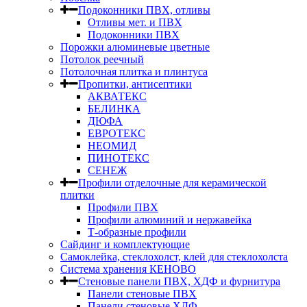
Подоконники ПВХ, отливы
Отливы мет. и ПВХ
Подоконники ПВХ
Порожки алюминевые цветные
Потолок реечный
Потолочная плитка и плинтуса
Пропитки, антисептики
АКВАТЕКС
БЕЛИНКА
ДЮФА
ЕВРОТЕКС
НЕОМИД
ПИНОТЕКС
СЕНЕЖ
Профили отделочные для керамической
плитки
Профили ПВХ
Профили алюминий и нержавейка
Т-образные профили
Сайдинг и комплектующие
Самоклейка, стеклохолст, клей для стеклохолста
Система хранения КЕНОВО
Стеновые панели ПВХ, ХДФ и фурнитура
Панели стеновые ПВХ
Панели стеновые ХДФ