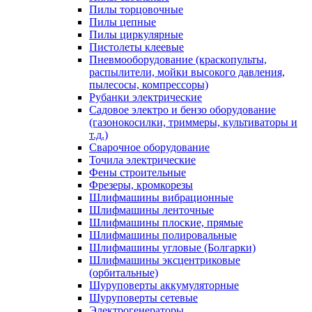
Пилы торцовочные
Пилы цепные
Пилы циркулярные
Пистолеты клеевые
Пневмооборудование (краскопульты,
распылители, мойки высокого давления,
пылесосы, компрессоры)
Рубанки электрические
Садовое электро и бензо оборудование
(газонокосилки, триммеры, культиваторы и
т.д.)
Сварочное оборудование
Точила электрические
Фены строительные
Фрезеры, кромкорезы
Шлифмашины вибрационные
Шлифмашины ленточные
Шлифмашины плоские, прямые
Шлифмашины полировальные
Шлифмашины угловые (Болгарки)
Шлифмашины эксцентриковые
(орбитальные)
Шуруповерты аккумуляторные
Шуруповерты сетевые
Электрогенераторы