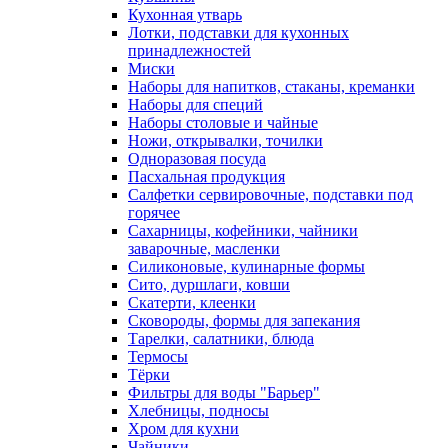
Кухонная утварь
Лотки, подставки для кухонных
принадлежностей
Миски
Наборы для напитков, стаканы, креманки
Наборы для специй
Наборы столовые и чайные
Ножи, открывалки, точилки
Одноразовая посуда
Пасхальная продукция
Салфетки сервировочные, подставки под
горячее
Сахарницы, кофейники, чайники
заварочные, масленки
Силиконовые, кулинарные формы
Сито, дуршлаги, ковши
Скатерти, клеенки
Сковороды, формы для запекания
Тарелки, салатники, блюда
Термосы
Тёрки
Фильтры для воды "Барьер"
Хлебницы, подносы
Хром для кухни
Чайники