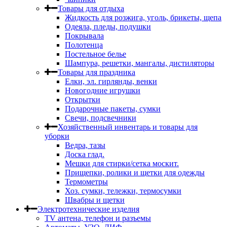
Товары для отдыха
Жидкость для розжига, уголь, брикеты, щепа
Одеяла, пледы, подушки
Покрывала
Полотенца
Постельное белье
Шампура, решетки, мангалы, дистиляторы
Товары для праздника
Елки, эл. гирлянды, венки
Новогодние игрушки
Открытки
Подарочные пакеты, сумки
Свечи, подсвечники
Хозяйственный инвентарь и товары для
уборки
Ведра, тазы
Доска глад.
Мешки для стирки/сетка москит.
Прищепки, ролики и щетки для одежды
Термометры
Хоз. сумки, тележки, термосумки
Швабры и щетки
Электротехнические изделия
TV aнтена, телефон и разъемы