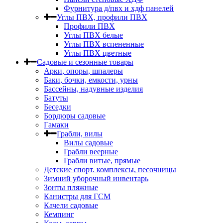
Фурнитура д/пвх и хдф панелей
Углы ПВХ, профили ПВХ
Профили ПВХ
Углы ПВХ белые
Углы ПВХ вспененные
Углы ПВХ цветные
Садовые и сезонные товары
Арки, опоры, шпалеры
Баки, бочки, емкости, урны
Бассейны, надувные изделия
Батуты
Беседки
Бордюры садовые
Гамаки
Грабли, вилы
Вилы садовые
Грабли веерные
Грабли витые, прямые
Детские спорт. комплексы, песочницы
Зимний уборочный инвентарь
Зонты пляжные
Канистры для ГСМ
Качели садовые
Кемпинг