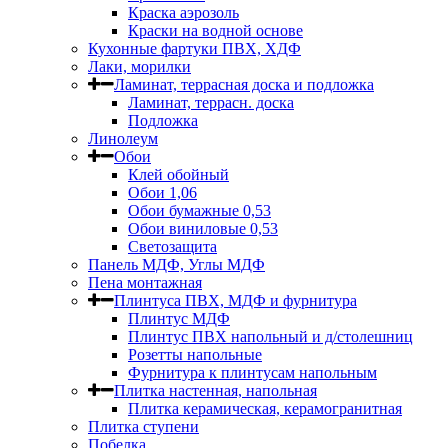
Краска аэрозоль
Краски на водной основе
Кухонные фартуки ПВХ, ХДФ
Лаки, морилки
Ламинат, террасная доска и подложка
Ламинат, террасн. доска
Подложка
Линолеум
Обои
Клей обойный
Обои 1,06
Обои бумажные 0,53
Обои виниловые 0,53
Светозащита
Панель МДФ, Углы МДФ
Пена монтажная
Плинтуса ПВХ, МДФ и фурнитура
Плинтус МДФ
Плинтус ПВХ напольный и д/столешниц
Розетты напольные
Фурнитура к плинтусам напольным
Плитка настенная, напольная
Плитка керамическая, керамогранитная
Плитка ступени
Побелка