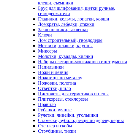
клещи, съемники
Брус для шлифования, щетки ручные,
сеткодержатели
Гладилки, кельмы, лопатки, ковши
Домкраты, лебедки, стяжки
Заклепочники, заклепки
Ключи
Лом строительный, гвоздодеры
Метчики, плашки, клуппы
Миксеры
Молотки, кувалды, киянки
Наборы слесарно-монтажного инструмента
Напильники
Ножи и лезвия
Ножницы по металлу
Ножовки, полотна
Отвертки, шило
Пистолеты для герметиков и пены
Плиткорезы, стеклорезы
Правило
Рубанки ручные
Рулетки, линейки, угольники
Стамески, зубило, резцы по дереву, керны
Степлер и скобы
Струбцины, тиски