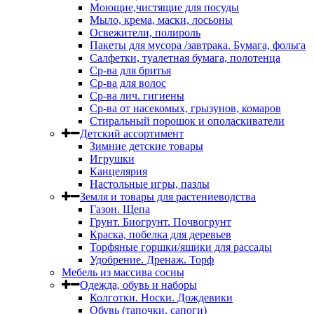
Моющие,чистящие для посуды
Мыло, крема, маски, лосьоны
Освежители, полироль
Пакеты для мусора /завтрака. Бумага, фольга
Салфетки, туалетная бумага, полотенца
Ср-ва для бритья
Ср-ва для волос
Ср-ва лич. гигиены
Ср-ва от насекомых, грызунов, комаров
Стиральный порошок и ополаскиватели
Детский ассортимент
Зимние детские товары
Игрушки
Канцелярия
Настольные игры, пазлы
Земля и товары для растениеводства
Газон. Щепа
Грунт. Биогрунт. Почвогрунт
Краска, побелка для деревьев
Торфяные горшки/ящики для рассады
Удобрение. Дренаж. Торф
Мебель из массива сосны
Одежда, обувь и наборы
Колготки. Носки. Дождевики
Обувь (тапочки, сапоги)