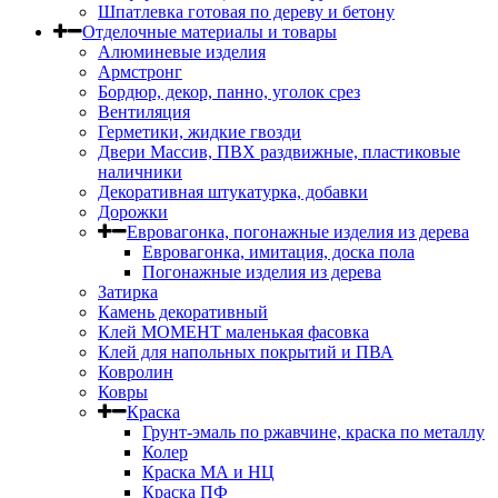
Шпатлевка готовая по дереву и бетону
Отделочные материалы и товары
Алюминевые изделия
Армстронг
Бордюр, декор, панно, уголок срез
Вентиляция
Герметики, жидкие гвозди
Двери Массив, ПВХ раздвижные, пластиковые
наличники
Декоративная штукатурка, добавки
Дорожки
Евровагонка, погонажные изделия из дерева
Евровагонка, имитация, доска пола
Погонажные изделия из дерева
Затирка
Камень декоративный
Клей МОМЕНТ маленькая фасовка
Клей для напольных покрытий и ПВА
Ковролин
Ковры
Краска
Грунт-эмаль по ржавчине, краска по металлу
Колер
Краска МА и НЦ
Краска ПФ