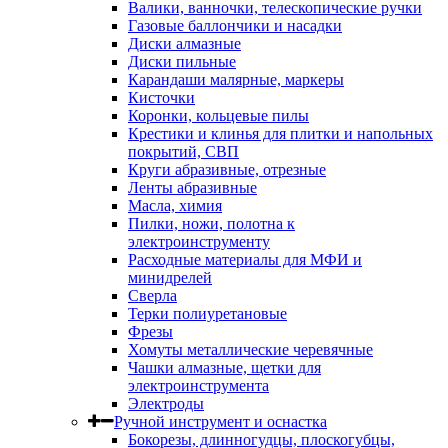
Валики, ванночки, телескопические ручки
Газовые баллончики и насадки
Диски алмазные
Диски пильные
Карандаши малярные, маркеры
Кисточки
Коронки, кольцевые пилы
Крестики и клинья для плитки и напольных
покрытий, СВП
Круги абразивные, отрезные
Ленты абразивные
Масла, химия
Пилки, ножи, полотна к
электроинструменту
Расходные материалы для МФИ и
минидрелей
Сверла
Терки полиуретановые
Фрезы
Хомуты металлические черевячные
Чашки алмазные, щетки для
электроинструмента
Электроды
Ручной инструмент и оснастка
Бокорезы, длинногудцы, плоскогубцы,