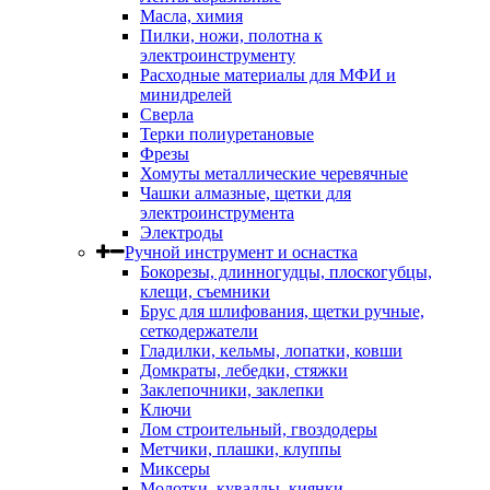
Масла, химия
Пилки, ножи, полотна к
электроинструменту
Расходные материалы для МФИ и
минидрелей
Сверла
Терки полиуретановые
Фрезы
Хомуты металлические черевячные
Чашки алмазные, щетки для
электроинструмента
Электроды
Ручной инструмент и оснастка
Бокорезы, длинногудцы, плоскогубцы,
клещи, съемники
Брус для шлифования, щетки ручные,
сеткодержатели
Гладилки, кельмы, лопатки, ковши
Домкраты, лебедки, стяжки
Заклепочники, заклепки
Ключи
Лом строительный, гвоздодеры
Метчики, плашки, клуппы
Миксеры
Молотки, кувалды, киянки