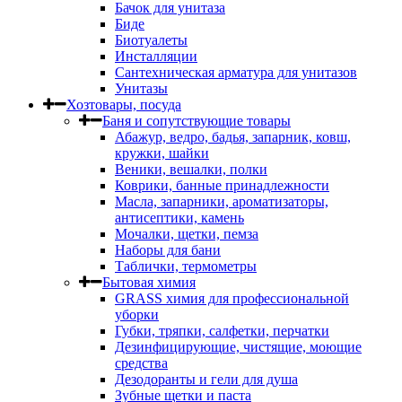
Бачок для унитаза
Биде
Биотуалеты
Инсталляции
Сантехническая арматура для унитазов
Унитазы
Хозтовары, посуда
Баня и сопутствующие товары
Абажур, ведро, бадья, запарник, ковш,
кружки, шайки
Веники, вешалки, полки
Коврики, банные принадлежности
Масла, запарники, ароматизаторы,
антисептики, камень
Мочалки, щетки, пемза
Наборы для бани
Таблички, термометры
Бытовая химия
GRASS химия для профессиональной
уборки
Губки, тряпки, салфетки, перчатки
Дезинфицирующие, чистящие, моющие
средства
Дезодоранты и гели для душа
Зубные щетки и паста