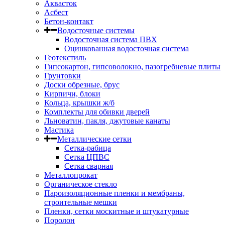
Аквасток
Асбест
Бетон-контакт
Водосточные системы
Водосточная система ПВХ
Оцинкованная водосточная система
Геотекстиль
Гипсокартон, гипсоволокно, пазогребневые плиты
Грунтовки
Доски обрезные, брус
Кирпичи, блоки
Кольца, крышки ж/б
Комплекты для обивки дверей
Льноватин, пакля, джутовые канаты
Мастика
Металлические сетки
Сетка-рабица
Сетка ЦПВС
Сетка сварная
Металлопрокат
Органическое стекло
Пароизоляционные пленки и мембраны,
строительные мешки
Пленки, сетки москитные и штукатурные
Поролон