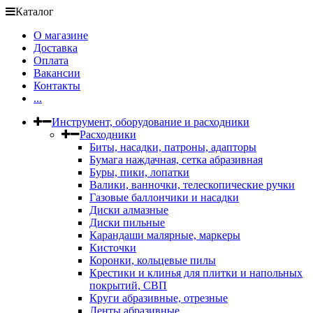
Каталог
О магазине
Доставка
Оплата
Вакансии
Контакты
...
Инструмент, оборудование и расходники
Расходники
Биты, насадки, патроны, адапторы
Бумага наждачная, сетка абразивная
Буры, пики, лопатки
Валики, ванночки, телескопические ручки
Газовые баллончики и насадки
Диски алмазные
Диски пильные
Карандаши малярные, маркеры
Кисточки
Коронки, кольцевые пилы
Крестики и клинья для плитки и напольных
покрытий, СВП
Круги абразивные, отрезные
Ленты абразивные