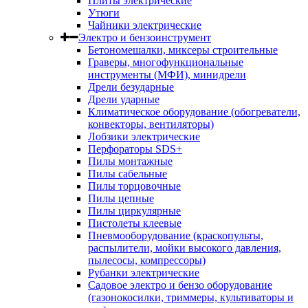
Плиты электрические
Утюги
Чайники электрические
Электро и бензоинструмент
Бетономешалки, миксеры строительные
Граверы, многофункциональные
инструменты (МФИ), минидрели
Дрели безударные
Дрели ударные
Климатическое оборудование (обогреватели,
конвекторы, вентиляторы)
Лобзики электрические
Перфораторы SDS+
Пилы монтажные
Пилы сабельные
Пилы торцовочные
Пилы цепные
Пилы циркулярные
Пистолеты клеевые
Пневмооборудование (краскопульты,
распылители, мойки высокого давления,
пылесосы, компрессоры)
Рубанки электрические
Садовое электро и бензо оборудование
(газонокосилки, триммеры, культиваторы и