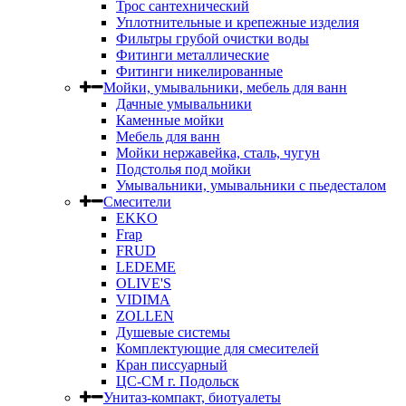
Трос сантехнический
Уплотнительные и крепежные изделия
Фильтры грубой очистки воды
Фитинги металлические
Фитинги никелированные
Мойки, умывальники, мебель для ванн
Дачные умывальники
Каменные мойки
Мебель для ванн
Мойки нержавейка, сталь, чугун
Подстолья под мойки
Умывальники, умывальники с пьедесталом
Смесители
EKKO
Frap
FRUD
LEDEME
OLIVE'S
VIDIMA
ZOLLEN
Душевые системы
Комплектующие для смесителей
Кран писсуарный
ЦС-СМ г. Подольск
Унитаз-компакт, биотуалеты