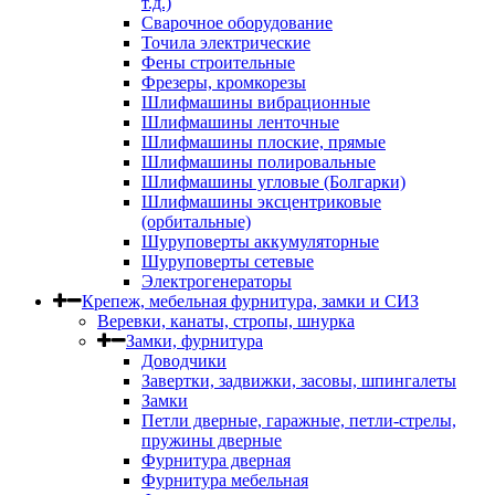
т.д.)
Сварочное оборудование
Точила электрические
Фены строительные
Фрезеры, кромкорезы
Шлифмашины вибрационные
Шлифмашины ленточные
Шлифмашины плоские, прямые
Шлифмашины полировальные
Шлифмашины угловые (Болгарки)
Шлифмашины эксцентриковые
(орбитальные)
Шуруповерты аккумуляторные
Шуруповерты сетевые
Электрогенераторы
Крепеж, мебельная фурнитура, замки и СИЗ
Веревки, канаты, стропы, шнурка
Замки, фурнитура
Доводчики
Завертки, задвижки, засовы, шпингалеты
Замки
Петли дверные, гаражные, петли-стрелы,
пружины дверные
Фурнитура дверная
Фурнитура мебельная