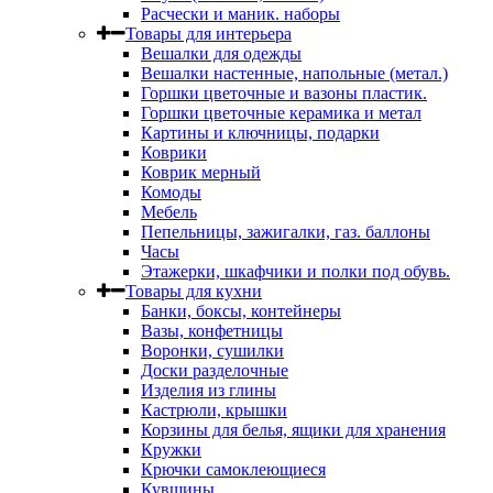
Расчески и маник. наборы
Товары для интерьера
Вешалки для одежды
Вешалки настенные, напольные (метал.)
Горшки цветочные и вазоны пластик.
Горшки цветочные керамика и метал
Картины и ключницы, подарки
Коврики
Коврик мерный
Комоды
Мебель
Пепельницы, зажигалки, газ. баллоны
Часы
Этажерки, шкафчики и полки под обувь.
Товары для кухни
Банки, боксы, контейнеры
Вазы, конфетницы
Воронки, сушилки
Доски разделочные
Изделия из глины
Кастрюли, крышки
Корзины для белья, ящики для хранения
Кружки
Крючки самоклеющиеся
Кувшины