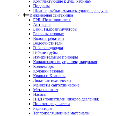
Комплектующие к душ. кабинам
Поддоны
Шланги, лейки, комплектующие для душа
Инженерная сантехника
PPR (Полипропилен)
Антифриз
Баки, Гидроакумуляторы
Баллоны газовые
Водонагреватели
Водоочистители
Гибкая подводка
Гибкие трубы
Измерительные приборы
Канализация внутренняя, наружная
Коллекторы
Колонки газовые
Краны и Клапаны
Люки сантехнически
Манжеты сантехнические
Металлопласт
Насосы
ПНД (полиэтилен низкого давления)
Полотенцесушители
Радиаторы
Теплоизаляционные материалы