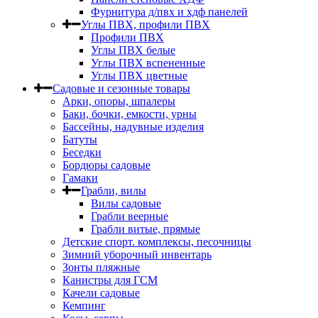
Фурнитура д/пвх и хдф панелей
Углы ПВХ, профили ПВХ
Профили ПВХ
Углы ПВХ белые
Углы ПВХ вспененные
Углы ПВХ цветные
Садовые и сезонные товары
Арки, опоры, шпалеры
Баки, бочки, емкости, урны
Бассейны, надувные изделия
Батуты
Беседки
Бордюры садовые
Гамаки
Грабли, вилы
Вилы садовые
Грабли веерные
Грабли витые, прямые
Детские спорт. комплексы, песочницы
Зимний уборочный инвентарь
Зонты пляжные
Канистры для ГСМ
Качели садовые
Кемпинг