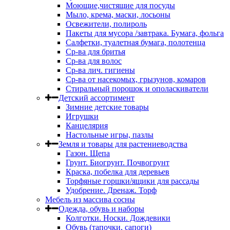
Моющие,чистящие для посуды
Мыло, крема, маски, лосьоны
Освежители, полироль
Пакеты для мусора /завтрака. Бумага, фольга
Салфетки, туалетная бумага, полотенца
Ср-ва для бритья
Ср-ва для волос
Ср-ва лич. гигиены
Ср-ва от насекомых, грызунов, комаров
Стиральный порошок и ополаскиватели
Детский ассортимент
Зимние детские товары
Игрушки
Канцелярия
Настольные игры, пазлы
Земля и товары для растениеводства
Газон. Щепа
Грунт. Биогрунт. Почвогрунт
Краска, побелка для деревьев
Торфяные горшки/ящики для рассады
Удобрение. Дренаж. Торф
Мебель из массива сосны
Одежда, обувь и наборы
Колготки. Носки. Дождевики
Обувь (тапочки, сапоги)