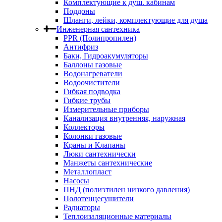
Комплектующие к душ. кабинам
Поддоны
Шланги, лейки, комплектующие для душа
Инженерная сантехника
PPR (Полипропилен)
Антифриз
Баки, Гидроакумуляторы
Баллоны газовые
Водонагреватели
Водоочистители
Гибкая подводка
Гибкие трубы
Измерительные приборы
Канализация внутренняя, наружная
Коллекторы
Колонки газовые
Краны и Клапаны
Люки сантехнически
Манжеты сантехнические
Металлопласт
Насосы
ПНД (полиэтилен низкого давления)
Полотенцесушители
Радиаторы
Теплоизаляционные материалы