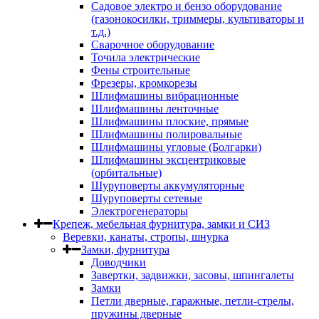
Садовое электро и бензо оборудование
(газонокосилки, триммеры, культиваторы и
т.д.)
Сварочное оборудование
Точила электрические
Фены строительные
Фрезеры, кромкорезы
Шлифмашины вибрационные
Шлифмашины ленточные
Шлифмашины плоские, прямые
Шлифмашины полировальные
Шлифмашины угловые (Болгарки)
Шлифмашины эксцентриковые
(орбитальные)
Шуруповерты аккумуляторные
Шуруповерты сетевые
Электрогенераторы
Крепеж, мебельная фурнитура, замки и СИЗ
Веревки, канаты, стропы, шнурка
Замки, фурнитура
Доводчики
Завертки, задвижки, засовы, шпингалеты
Замки
Петли дверные, гаражные, петли-стрелы,
пружины дверные