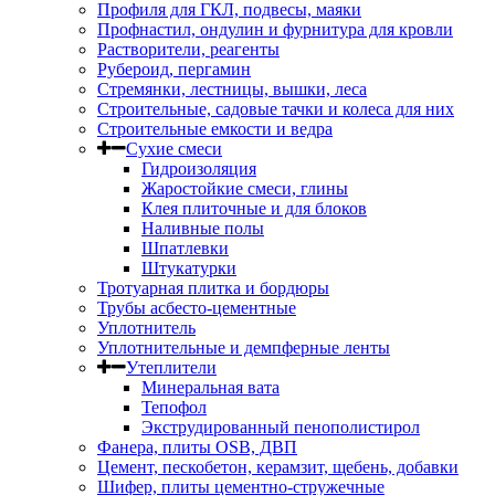
Профиля для ГКЛ, подвесы, маяки
Профнастил, ондулин и фурнитура для кровли
Растворители, реагенты
Рубероид, пергамин
Стремянки, лестницы, вышки, леса
Строительные, садовые тачки и колеса для них
Строительные емкости и ведра
Сухие смеси
Гидроизоляция
Жаростойкие смеси, глины
Клея плиточные и для блоков
Наливные полы
Шпатлевки
Штукатурки
Тротуарная плитка и бордюры
Трубы асбесто-цементные
Уплотнитель
Уплотнительные и демпферные ленты
Утеплители
Минеральная вата
Тепофол
Экструдированный пенополистирол
Фанера, плиты OSB, ДВП
Цемент, пескобетон, керамзит, щебень, добавки
Шифер, плиты цементно-стружечные