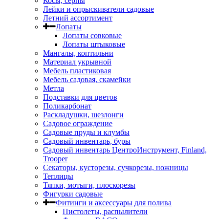
Косы, серпы
Лейки и опрыскиватели садовые
Летний ассортимент
Лопаты
Лопаты совковые
Лопаты штыковые
Мангалы, коптильни
Материал укрывной
Мебель пластиковая
Мебель садовая, скамейки
Метла
Подставки для цветов
Поликарбонат
Раскладушки, шезлонги
Садовое ограждение
Садовые пруды и клумбы
Садовый инвентарь, буры
Садовый инвентарь ЦентроИнструмент, Finland,
Trooper
Секаторы, кусторезы, сучкорезы, ножницы
Теплицы
Тяпки, мотыги, плоскорезы
Фигурки садовые
Фитинги и аксессуары для полива
Пистолеты, распылители