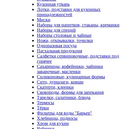
Кухонная утварь
Лотки, подставки для кухонных
принадлежностей
Миски
Наборы для напитков, стаканы, креманки
Наборы для специй
Наборы столовые и чайные
Ножи, открывалки, точилки
Одноразовая посуда
Пасхальная продукция
Салфетки сервировочные, подставки под
горячее
Сахарницы, кофейники, чайники
заварочные, масленки
Силиконовые, кулинарные формы
Сито, дуршлаги, ковши
Скатерти, клеенки
Сковороды, формы для запекания
Тарелки, салатники, блюда
Термосы
Тёрки
Фильтры для воды "Барьер"
Хлебницы, подносы
Хром для кухни
Чайники