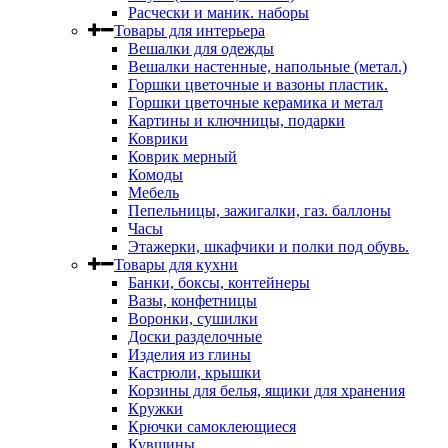
Расчески и маник. наборы
Товары для интерьера
Вешалки для одежды
Вешалки настенные, напольные (метал.)
Горшки цветочные и вазоны пластик.
Горшки цветочные керамика и метал
Картины и ключницы, подарки
Коврики
Коврик мерный
Комоды
Мебель
Пепельницы, зажигалки, газ. баллоны
Часы
Этажерки, шкафчики и полки под обувь.
Товары для кухни
Банки, боксы, контейнеры
Вазы, конфетницы
Воронки, сушилки
Доски разделочные
Изделия из глины
Кастрюли, крышки
Корзины для белья, ящики для хранения
Кружки
Крючки самоклеющиеся
Кувшины