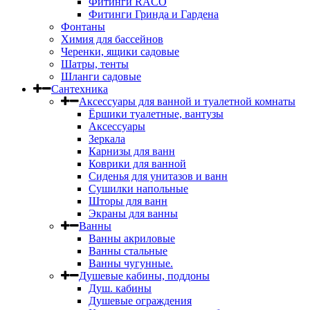
Фитинги RACO
Фитинги Гринда и Гардена
Фонтаны
Химия для бассейнов
Черенки, ящики садовые
Шатры, тенты
Шланги садовые
Сантехника
Аксессуары для ванной и туалетной комнаты
Ёршики туалетные, вантузы
Аксессуары
Зеркала
Карнизы для ванн
Коврики для ванной
Сиденья для унитазов и ванн
Сушилки напольные
Шторы для ванн
Экраны для ванны
Ванны
Ванны акриловые
Ванны стальные
Ванны чугунные.
Душевые кабины, поддоны
Душ. кабины
Душевые ограждения