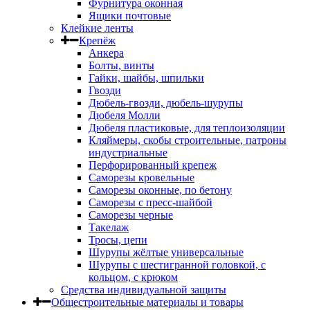
Фурнитура оконная
Ящики почтовые
Клейкие ленты
Крепёж
Анкера
Болты, винты
Гайки, шайбы, шпильки
Гвозди
Дюбель-гвозди, дюбель-шурупы
Дюбеля Молли
Дюбеля пластиковые, для теплоизоляции
Кляймеры, скобы строительные, патроны
индустриальные
Перфорированный крепеж
Саморезы кровельные
Саморезы оконные, по бетону
Саморезы с пресс-шайбой
Саморезы черные
Такелаж
Тросы, цепи
Шурупы жёлтые универсальные
Шурупы с шестигранной головкой, с
кольцом, с крюком
Средства индивидуальной защиты
Общестроительные материалы и товары