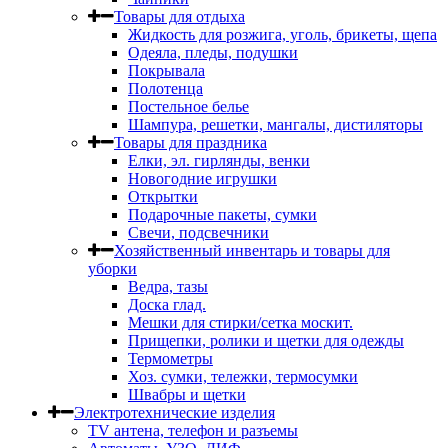
Товары для отдыха
Жидкость для розжига, уголь, брикеты, щепа
Одеяла, пледы, подушки
Покрывала
Полотенца
Постельное белье
Шампура, решетки, мангалы, дистиляторы
Товары для праздника
Елки, эл. гирлянды, венки
Новогодние игрушки
Открытки
Подарочные пакеты, сумки
Свечи, подсвечники
Хозяйственный инвентарь и товары для
уборки
Ведра, тазы
Доска глад.
Мешки для стирки/сетка москит.
Прищепки, ролики и щетки для одежды
Термометры
Хоз. сумки, тележки, термосумки
Швабры и щетки
Электротехнические изделия
TV aнтена, телефон и разъемы