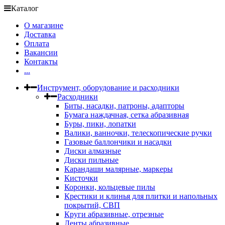
Каталог
О магазине
Доставка
Оплата
Вакансии
Контакты
...
Инструмент, оборудование и расходники
Расходники
Биты, насадки, патроны, адапторы
Бумага наждачная, сетка абразивная
Буры, пики, лопатки
Валики, ванночки, телескопические ручки
Газовые баллончики и насадки
Диски алмазные
Диски пильные
Карандаши малярные, маркеры
Кисточки
Коронки, кольцевые пилы
Крестики и клинья для плитки и напольных
покрытий, СВП
Круги абразивные, отрезные
Ленты абразивные