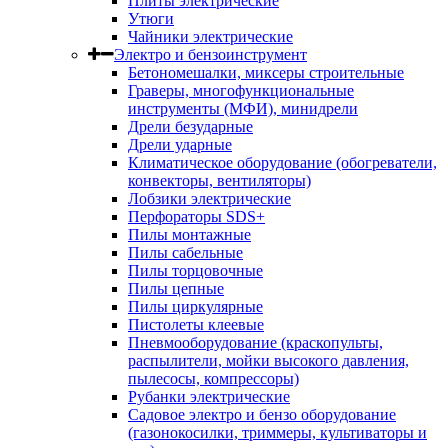
Плиты электрические
Утюги
Чайники электрические
Электро и бензоинструмент
Бетономешалки, миксеры строительные
Граверы, многофункциональные
инструменты (МФИ), минидрели
Дрели безударные
Дрели ударные
Климатическое оборудование (обогреватели,
конвекторы, вентиляторы)
Лобзики электрические
Перфораторы SDS+
Пилы монтажные
Пилы сабельные
Пилы торцовочные
Пилы цепные
Пилы циркулярные
Пистолеты клеевые
Пневмооборудование (краскопульты,
распылители, мойки высокого давления,
пылесосы, компрессоры)
Рубанки электрические
Садовое электро и бензо оборудование
(газонокосилки, триммеры, культиваторы и