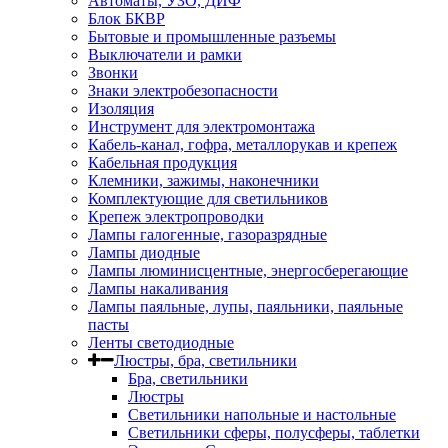
Автоматы, УЗО, ДИФ
Блок БКВР
Бытовые и промышленные разъемы
Выключатели и рамки
Звонки
Знаки электробезопасности
Изоляция
Инструмент для электромонтажа
Кабель-канал, гофра, металлорукав и крепеж
Кабельная продукция
Клемники, зажимы, наконечники
Комплектующие для светильников
Крепеж электропроводки
Лампы галогенные, газоразрядные
Лампы диодные
Лампы люминисцентные, энергосберегающие
Лампы накаливания
Лампы паяльные, лупы, паяльники, паяльные
пасты
Ленты светодиодные
Люстры, бра, светильники
Бра, светильники
Люстры
Светильники напольные и настольные
Светильники сферы, полусферы, таблетки