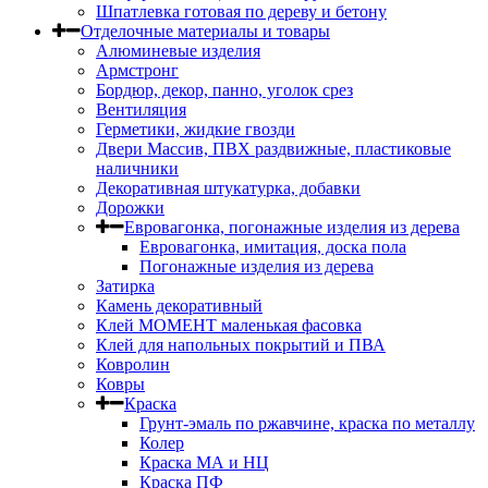
Шпатлевка готовая по дереву и бетону
Отделочные материалы и товары
Алюминевые изделия
Армстронг
Бордюр, декор, панно, уголок срез
Вентиляция
Герметики, жидкие гвозди
Двери Массив, ПВХ раздвижные, пластиковые
наличники
Декоративная штукатурка, добавки
Дорожки
Евровагонка, погонажные изделия из дерева
Евровагонка, имитация, доска пола
Погонажные изделия из дерева
Затирка
Камень декоративный
Клей МОМЕНТ маленькая фасовка
Клей для напольных покрытий и ПВА
Ковролин
Ковры
Краска
Грунт-эмаль по ржавчине, краска по металлу
Колер
Краска МА и НЦ
Краска ПФ