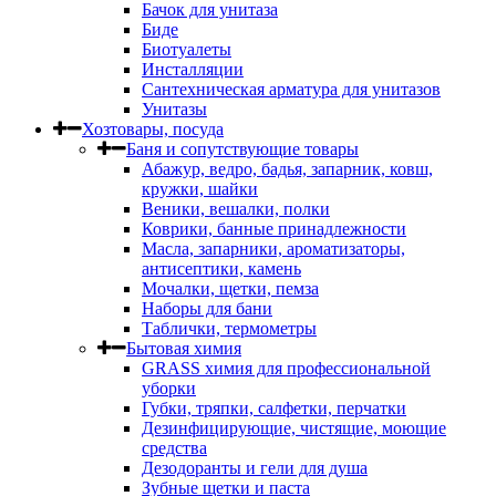
Бачок для унитаза
Биде
Биотуалеты
Инсталляции
Сантехническая арматура для унитазов
Унитазы
Хозтовары, посуда
Баня и сопутствующие товары
Абажур, ведро, бадья, запарник, ковш,
кружки, шайки
Веники, вешалки, полки
Коврики, банные принадлежности
Масла, запарники, ароматизаторы,
антисептики, камень
Мочалки, щетки, пемза
Наборы для бани
Таблички, термометры
Бытовая химия
GRASS химия для профессиональной
уборки
Губки, тряпки, салфетки, перчатки
Дезинфицирующие, чистящие, моющие
средства
Дезодоранты и гели для душа
Зубные щетки и паста