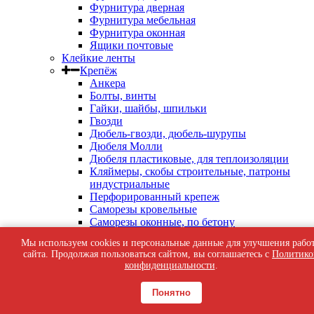
Фурнитура дверная
Фурнитура мебельная
Фурнитура оконная
Ящики почтовые
Клейкие ленты
Крепёж
Анкера
Болты, винты
Гайки, шайбы, шпильки
Гвозди
Дюбель-гвозди, дюбель-шурупы
Дюбеля Молли
Дюбеля пластиковые, для теплоизоляции
Кляймеры, скобы строительные, патроны
индустриальные
Перфорированный крепеж
Саморезы кровельные
Саморезы оконные, по бетону
Саморезы с пресс-шайбой
Мы используем cookies и персональные данные для улучшения рабо
Саморезы черные
сайта. Продолжая пользоваться сайтом, вы соглашаетесь с
Политико
Такелаж
конфиденциальности
.
Тросы, цепи
Шурупы жёлтые универсальные
Понятно
Шурупы с шестигранной головкой, с
кольцом, с крюком