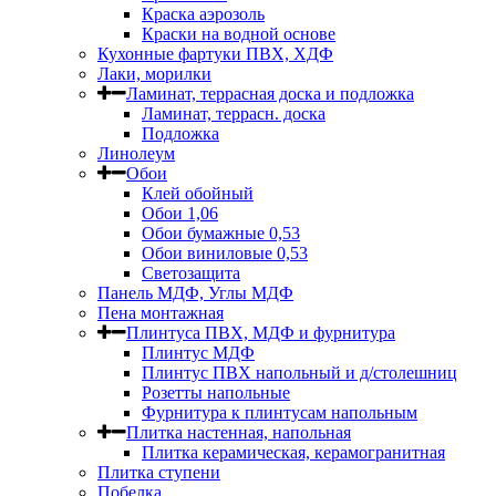
Краска аэрозоль
Краски на водной основе
Кухонные фартуки ПВХ, ХДФ
Лаки, морилки
Ламинат, террасная доска и подложка
Ламинат, террасн. доска
Подложка
Линолеум
Обои
Клей обойный
Обои 1,06
Обои бумажные 0,53
Обои виниловые 0,53
Светозащита
Панель МДФ, Углы МДФ
Пена монтажная
Плинтуса ПВХ, МДФ и фурнитура
Плинтус МДФ
Плинтус ПВХ напольный и д/столешниц
Розетты напольные
Фурнитура к плинтусам напольным
Плитка настенная, напольная
Плитка керамическая, керамогранитная
Плитка ступени
Побелка