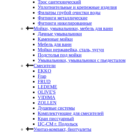
Трос сантехнический
Уплотнительные и крепежные изделия
Фильтры грубой очистки воды
Фитинги металлические
Фитинги никелированные
Мойки, умывальники, мебель для ванн
Дачные умывальники
Каменные мойки
Мебель для ванн
Мойки нержавейка, сталь, чугун
Подстолья под мойки
Умывальники, умывальники с пьедесталом
Смесители
EKKO
Frap
FRUD
LEDEME
OLIVE'S
VIDIMA
ZOLLEN
Душевые системы
Комплектующие для смесителей
Кран писсуарный
ЦС-СМ г. Подольск
Унитаз-компакт, биотуалеты