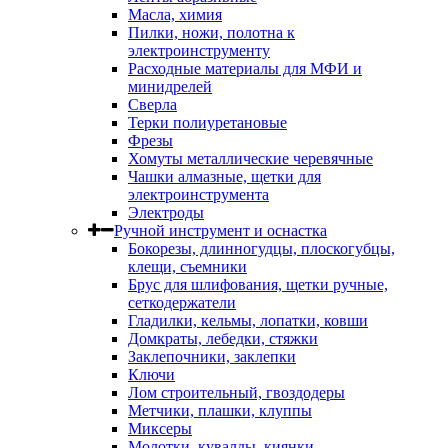
Масла, химия
Пилки, ножи, полотна к
электроинструменту
Расходные материалы для МФИ и
минидрелей
Сверла
Терки полиуретановые
Фрезы
Хомуты металлические черевячные
Чашки алмазные, щетки для
электроинструмента
Электроды
Ручной инструмент и оснастка
Бокорезы, длинногудцы, плоскогубцы,
клещи, съемники
Брус для шлифования, щетки ручные,
сеткодержатели
Гладилки, кельмы, лопатки, ковши
Домкраты, лебедки, стяжки
Заклепочники, заклепки
Ключи
Лом строительный, гвоздодеры
Метчики, плашки, клуппы
Миксеры
Молотки, кувалды, киянки