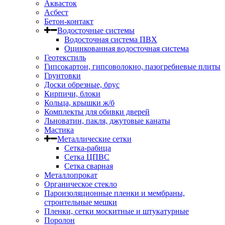
Аквасток
Асбест
Бетон-контакт
Водосточные системы
Водосточная система ПВХ
Оцинкованная водосточная система
Геотекстиль
Гипсокартон, гипсоволокно, пазогребневые плиты
Грунтовки
Доски обрезные, брус
Кирпичи, блоки
Кольца, крышки ж/б
Комплекты для обивки дверей
Льноватин, пакля, джутовые канаты
Мастика
Металлические сетки
Сетка-рабица
Сетка ЦПВС
Сетка сварная
Металлопрокат
Органическое стекло
Пароизоляционные пленки и мембраны,
строительные мешки
Пленки, сетки москитные и штукатурные
Поролон