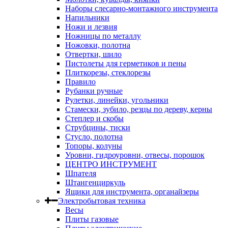
Наборы слесарно-монтажного инструмента
Напильники
Ножи и лезвия
Ножницы по металлу
Ножовки, полотна
Отвертки, шило
Пистолеты для герметиков и пены
Плиткорезы, стеклорезы
Правило
Рубанки ручные
Рулетки, линейки, угольники
Стамески, зубило, резцы по дереву, керны
Степлер и скобы
Струбцины, тиски
Стусло, полотна
Топоры, колуны
Уровни, гидроуровни, отвесы, порошок
ЦЕНТРО ИНСТРУМЕНТ
Шпателя
Штангенциркуль
Ящики для инструмента, органайзеры
Электробытовая техника
Весы
Плиты газовые