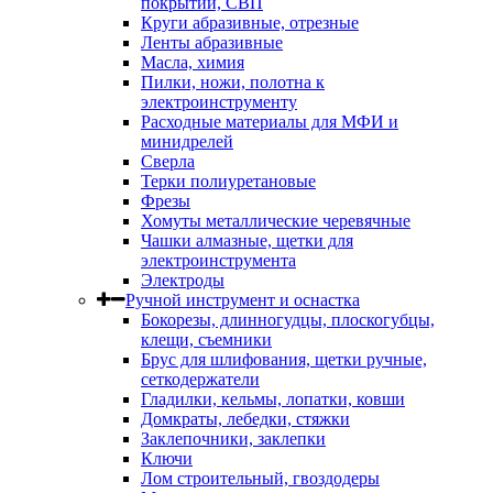
покрытий, СВП
Круги абразивные, отрезные
Ленты абразивные
Масла, химия
Пилки, ножи, полотна к
электроинструменту
Расходные материалы для МФИ и
минидрелей
Сверла
Терки полиуретановые
Фрезы
Хомуты металлические черевячные
Чашки алмазные, щетки для
электроинструмента
Электроды
Ручной инструмент и оснастка
Бокорезы, длинногудцы, плоскогубцы,
клещи, съемники
Брус для шлифования, щетки ручные,
сеткодержатели
Гладилки, кельмы, лопатки, ковши
Домкраты, лебедки, стяжки
Заклепочники, заклепки
Ключи
Лом строительный, гвоздодеры