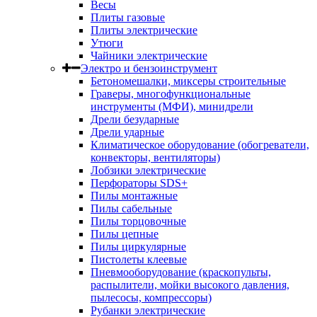
Весы
Плиты газовые
Плиты электрические
Утюги
Чайники электрические
Электро и бензоинструмент
Бетономешалки, миксеры строительные
Граверы, многофункциональные
инструменты (МФИ), минидрели
Дрели безударные
Дрели ударные
Климатическое оборудование (обогреватели,
конвекторы, вентиляторы)
Лобзики электрические
Перфораторы SDS+
Пилы монтажные
Пилы сабельные
Пилы торцовочные
Пилы цепные
Пилы циркулярные
Пистолеты клеевые
Пневмооборудование (краскопульты,
распылители, мойки высокого давления,
пылесосы, компрессоры)
Рубанки электрические