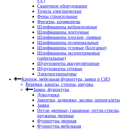
т.д.)
Сварочное оборудование
Точила электрические
Фены строительные
Фрезеры, кромкорезы
Шлифмашины вибрационные
Шлифмашины ленточные
Шлифмашины плоские, прямые
Шлифмашины полировальные
Шлифмашины угловые (Болгарки)
Шлифмашины эксцентриковые
(орбитальные)
Шуруповерты аккумуляторные
Шуруповерты сетевые
Электрогенераторы
Крепеж, мебельная фурнитура, замки и СИЗ
Веревки, канаты, стропы, шнурка
Замки, фурнитура
Доводчики
Завертки, задвижки, засовы, шпингалеты
Замки
Петли дверные, гаражные, петли-стрелы,
пружины дверные
Фурнитура дверная
Фурнитура мебельная