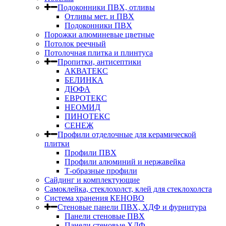
Подоконники ПВХ, отливы
Отливы мет. и ПВХ
Подоконники ПВХ
Порожки алюминевые цветные
Потолок реечный
Потолочная плитка и плинтуса
Пропитки, антисептики
АКВАТЕКС
БЕЛИНКА
ДЮФА
ЕВРОТЕКС
НЕОМИД
ПИНОТЕКС
СЕНЕЖ
Профили отделочные для керамической
плитки
Профили ПВХ
Профили алюминий и нержавейка
Т-образные профили
Сайдинг и комплектующие
Самоклейка, стеклохолст, клей для стеклохолста
Система хранения КЕНОВО
Стеновые панели ПВХ, ХДФ и фурнитура
Панели стеновые ПВХ
Панели стеновые ХДФ