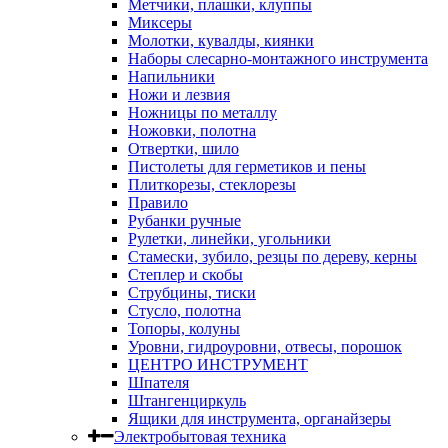
Метчики, плашки, клуппы
Миксеры
Молотки, кувалды, киянки
Наборы слесарно-монтажного инструмента
Напильники
Ножи и лезвия
Ножницы по металлу
Ножовки, полотна
Отвертки, шило
Пистолеты для герметиков и пены
Плиткорезы, стеклорезы
Правило
Рубанки ручные
Рулетки, линейки, угольники
Стамески, зубило, резцы по дереву, керны
Степлер и скобы
Струбцины, тиски
Стусло, полотна
Топоры, колуны
Уровни, гидроуровни, отвесы, порошок
ЦЕНТРО ИНСТРУМЕНТ
Шпателя
Штангенциркуль
Ящики для инструмента, органайзеры
Электробытовая техника