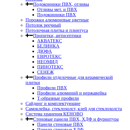
Подоконники ПВХ, отливы
Отливы мет. и ПВХ
Подоконники ПВХ
Порожки алюминевые цветные
Потолок реечный
Потолочная плитка и плинтуса
Пропитки, антисептики
АКВАТЕКС
БЕЛИНКА
ДЮФА
ЕВРОТЕКС
НЕОМИД
ПИНОТЕКС
СЕНЕЖ
Профили отделочные для керамической
плитки
Профили ПВХ
Профили алюминий и нержавейка
Т-образные профили
Сайдинг и комплектующие
Самоклейка, стеклохолст, клей для стеклохолста
Система хранения КЕНОВО
Стеновые панели ПВХ, ХДФ и фурнитура
Панели стеновые ПВХ
Панели стеновые ХДФ