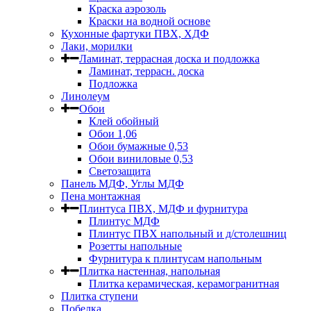
Краска аэрозоль
Краски на водной основе
Кухонные фартуки ПВХ, ХДФ
Лаки, морилки
Ламинат, террасная доска и подложка
Ламинат, террасн. доска
Подложка
Линолеум
Обои
Клей обойный
Обои 1,06
Обои бумажные 0,53
Обои виниловые 0,53
Светозащита
Панель МДФ, Углы МДФ
Пена монтажная
Плинтуса ПВХ, МДФ и фурнитура
Плинтус МДФ
Плинтус ПВХ напольный и д/столешниц
Розетты напольные
Фурнитура к плинтусам напольным
Плитка настенная, напольная
Плитка керамическая, керамогранитная
Плитка ступени
Побелка