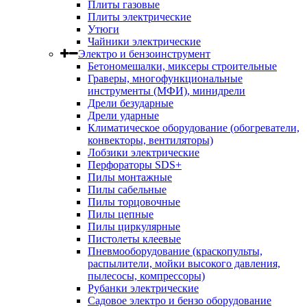
Плиты газовые
Плиты электрические
Утюги
Чайники электрические
Электро и бензоинструмент
Бетономешалки, миксеры строительные
Граверы, многофункциональные
инструменты (МФИ), минидрели
Дрели безударные
Дрели ударные
Климатическое оборудование (обогреватели,
конвекторы, вентиляторы)
Лобзики электрические
Перфораторы SDS+
Пилы монтажные
Пилы сабельные
Пилы торцовочные
Пилы цепные
Пилы циркулярные
Пистолеты клеевые
Пневмооборудование (краскопульты,
распылители, мойки высокого давления,
пылесосы, компрессоры)
Рубанки электрические
Садовое электро и бензо оборудование