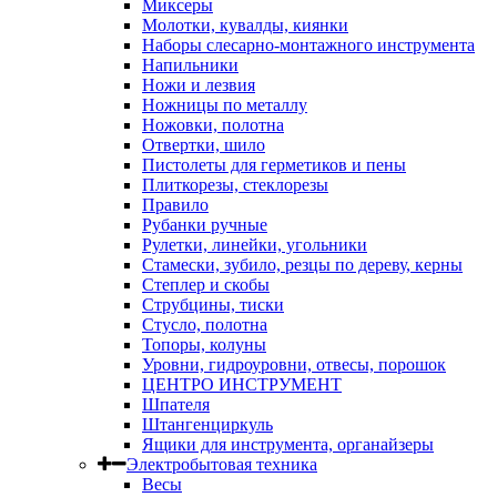
Миксеры
Молотки, кувалды, киянки
Наборы слесарно-монтажного инструмента
Напильники
Ножи и лезвия
Ножницы по металлу
Ножовки, полотна
Отвертки, шило
Пистолеты для герметиков и пены
Плиткорезы, стеклорезы
Правило
Рубанки ручные
Рулетки, линейки, угольники
Стамески, зубило, резцы по дереву, керны
Степлер и скобы
Струбцины, тиски
Стусло, полотна
Топоры, колуны
Уровни, гидроуровни, отвесы, порошок
ЦЕНТРО ИНСТРУМЕНТ
Шпателя
Штангенциркуль
Ящики для инструмента, органайзеры
Электробытовая техника
Весы