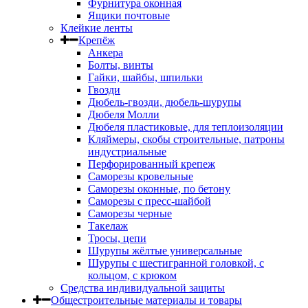
Фурнитура оконная
Ящики почтовые
Клейкие ленты
Крепёж
Анкера
Болты, винты
Гайки, шайбы, шпильки
Гвозди
Дюбель-гвозди, дюбель-шурупы
Дюбеля Молли
Дюбеля пластиковые, для теплоизоляции
Кляймеры, скобы строительные, патроны
индустриальные
Перфорированный крепеж
Саморезы кровельные
Саморезы оконные, по бетону
Саморезы с пресс-шайбой
Саморезы черные
Такелаж
Тросы, цепи
Шурупы жёлтые универсальные
Шурупы с шестигранной головкой, с
кольцом, с крюком
Средства индивидуальной защиты
Общестроительные материалы и товары