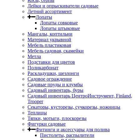
Косы, серпы
Лейки и опрыскиватели садовые
Летний ассортимент
Лопаты
Лопаты совковые
Лопаты штыковые
Мангалы, коптильни
Материал укрывной
Мебель пластиковая
Мебель садовая, скамейки
Метла
Подставки для цветов
Поликарбонат
Раскладушки, шезлонги
Садовое ограждение
Садовые пруды и клумбы
Садовый инвентарь, буры
Садовый инвентарь ЦентроИнструмент, Finland,
Trooper
Секаторы, кусторезы, сучкорезы, ножницы
Теплицы
Тяпки, мотыги, плоскорезы
Фигурки садовые
Фитинги и аксессуары для полива
Пистолеты, распылители