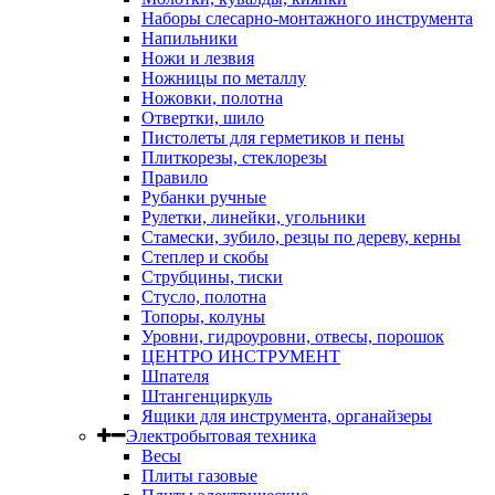
Наборы слесарно-монтажного инструмента
Напильники
Ножи и лезвия
Ножницы по металлу
Ножовки, полотна
Отвертки, шило
Пистолеты для герметиков и пены
Плиткорезы, стеклорезы
Правило
Рубанки ручные
Рулетки, линейки, угольники
Стамески, зубило, резцы по дереву, керны
Степлер и скобы
Струбцины, тиски
Стусло, полотна
Топоры, колуны
Уровни, гидроуровни, отвесы, порошок
ЦЕНТРО ИНСТРУМЕНТ
Шпателя
Штангенциркуль
Ящики для инструмента, органайзеры
Электробытовая техника
Весы
Плиты газовые