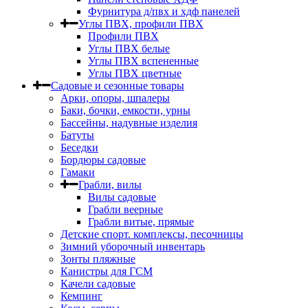
Фурнитура д/пвх и хдф панелей
Углы ПВХ, профили ПВХ
Профили ПВХ
Углы ПВХ белые
Углы ПВХ вспененные
Углы ПВХ цветные
Садовые и сезонные товары
Арки, опоры, шпалеры
Баки, бочки, емкости, урны
Бассейны, надувные изделия
Батуты
Беседки
Бордюры садовые
Гамаки
Грабли, вилы
Вилы садовые
Грабли веерные
Грабли витые, прямые
Детские спорт. комплексы, песочницы
Зимний уборочный инвентарь
Зонты пляжные
Канистры для ГСМ
Качели садовые
Кемпинг