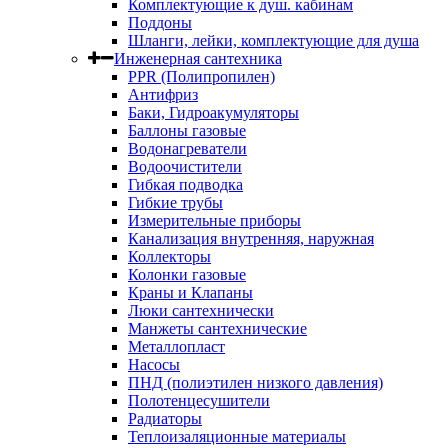
Комплектующие к душ. кабинам
Поддоны
Шланги, лейки, комплектующие для душа
Инженерная сантехника
PPR (Полипропилен)
Антифриз
Баки, Гидроакумуляторы
Баллоны газовые
Водонагреватели
Водоочистители
Гибкая подводка
Гибкие трубы
Измерительные приборы
Канализация внутренняя, наружная
Коллекторы
Колонки газовые
Краны и Клапаны
Люки сантехнически
Манжеты сантехнические
Металлопласт
Насосы
ПНД (полиэтилен низкого давления)
Полотенцесушители
Радиаторы
Теплоизаляционные материалы