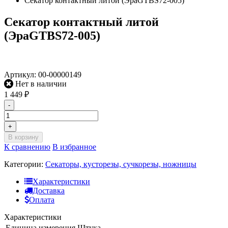
Секатор контактный литой (ЭраGTBS72-005)
Секатор контактный литой
(ЭраGTBS72-005)
Артикул:
00-00000149
Нет в наличии
1 449
₽
-
+
В корзину
К сравнению
В избранное
Категории:
Секаторы, кусторезы, сучкорезы, ножницы
Характеристики
Доставка
Оплата
Характеристики
Единица измерения
Штука