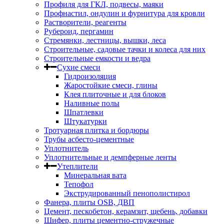
Профиля для ГКЛ, подвесы, маяки
Профнастил, ондулин и фурнитура для кровли
Растворители, реагенты
Рубероид, пергамин
Стремянки, лестницы, вышки, леса
Строительные, садовые тачки и колеса для них
Строительные емкости и ведра
Сухие смеси
Гидроизоляция
Жаростойкие смеси, глины
Клея плиточные и для блоков
Наливные полы
Шпатлевки
Штукатурки
Тротуарная плитка и бордюры
Трубы асбесто-цементные
Уплотнитель
Уплотнительные и демпферные ленты
Утеплители
Минеральная вата
Тепофол
Экструдированный пенополистирол
Фанера, плиты OSB, ДВП
Цемент, пескобетон, керамзит, щебень, добавки
Шифер, плиты цементно-стружечные