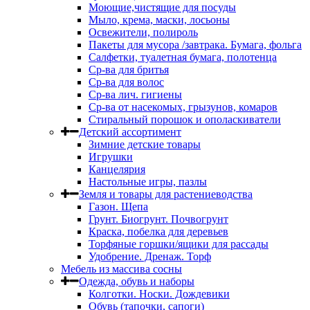
Моющие,чистящие для посуды
Мыло, крема, маски, лосьоны
Освежители, полироль
Пакеты для мусора /завтрака. Бумага, фольга
Салфетки, туалетная бумага, полотенца
Ср-ва для бритья
Ср-ва для волос
Ср-ва лич. гигиены
Ср-ва от насекомых, грызунов, комаров
Стиральный порошок и ополаскиватели
Детский ассортимент
Зимние детские товары
Игрушки
Канцелярия
Настольные игры, пазлы
Земля и товары для растениеводства
Газон. Щепа
Грунт. Биогрунт. Почвогрунт
Краска, побелка для деревьев
Торфяные горшки/ящики для рассады
Удобрение. Дренаж. Торф
Мебель из массива сосны
Одежда, обувь и наборы
Колготки. Носки. Дождевики
Обувь (тапочки, сапоги)