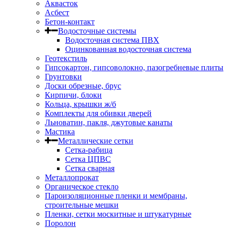
Аквасток
Асбест
Бетон-контакт
Водосточные системы
Водосточная система ПВХ
Оцинкованная водосточная система
Геотекстиль
Гипсокартон, гипсоволокно, пазогребневые плиты
Грунтовки
Доски обрезные, брус
Кирпичи, блоки
Кольца, крышки ж/б
Комплекты для обивки дверей
Льноватин, пакля, джутовые канаты
Мастика
Металлические сетки
Сетка-рабица
Сетка ЦПВС
Сетка сварная
Металлопрокат
Органическое стекло
Пароизоляционные пленки и мембраны,
строительные мешки
Пленки, сетки москитные и штукатурные
Поролон