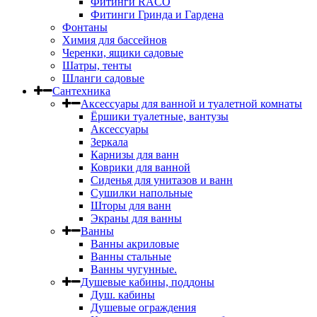
Фитинги RACO
Фитинги Гринда и Гардена
Фонтаны
Химия для бассейнов
Черенки, ящики садовые
Шатры, тенты
Шланги садовые
Сантехника
Аксессуары для ванной и туалетной комнаты
Ёршики туалетные, вантузы
Аксессуары
Зеркала
Карнизы для ванн
Коврики для ванной
Сиденья для унитазов и ванн
Сушилки напольные
Шторы для ванн
Экраны для ванны
Ванны
Ванны акриловые
Ванны стальные
Ванны чугунные.
Душевые кабины, поддоны
Душ. кабины
Душевые ограждения