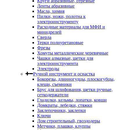
Круги абразивные, отрезные
Ленты абразивные
Масла, химия
Пилки, ножи, полотна к
электроинструменту
Расходные материалы для МФИ и
минидрелей
Сверла
Терки полиуретановые
Фрезы
Хомуты металлические черевячные
Чашки алмазные, щетки для
электроинструмента
Электроды
Ручной инструмент и оснастка
Бокорезы, длинногудцы, плоскогубцы,
клещи, съемники
Брус для шлифования, щетки ручные,
сеткодержатели
Гладилки, кельмы, лопатки, ковши
Домкраты, лебедки, стяжки
Заклепочники, заклепки
Ключи
Лом строительный, гвоздодеры
Метчики, плашки, клуппы