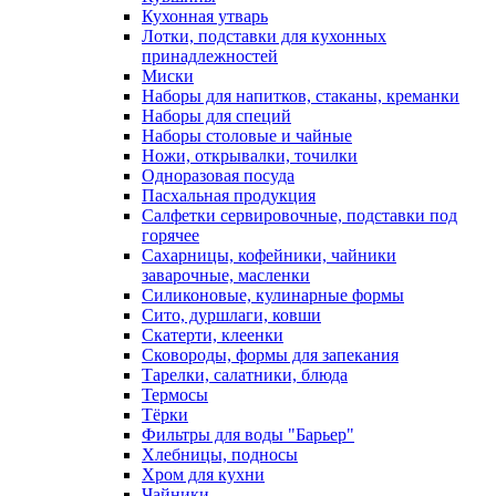
Кухонная утварь
Лотки, подставки для кухонных
принадлежностей
Миски
Наборы для напитков, стаканы, креманки
Наборы для специй
Наборы столовые и чайные
Ножи, открывалки, точилки
Одноразовая посуда
Пасхальная продукция
Салфетки сервировочные, подставки под
горячее
Сахарницы, кофейники, чайники
заварочные, масленки
Силиконовые, кулинарные формы
Сито, дуршлаги, ковши
Скатерти, клеенки
Сковороды, формы для запекания
Тарелки, салатники, блюда
Термосы
Тёрки
Фильтры для воды "Барьер"
Хлебницы, подносы
Хром для кухни
Чайники