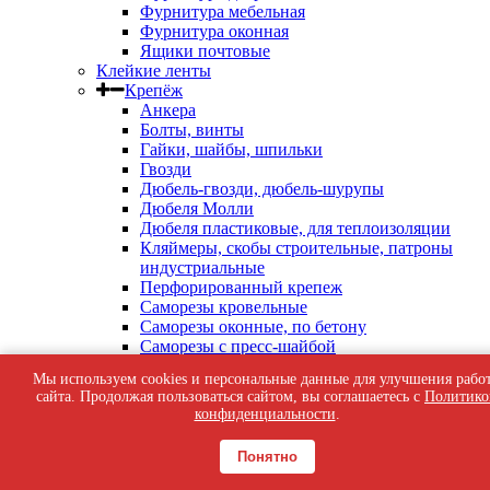
Фурнитура мебельная
Фурнитура оконная
Ящики почтовые
Клейкие ленты
Крепёж
Анкера
Болты, винты
Гайки, шайбы, шпильки
Гвозди
Дюбель-гвозди, дюбель-шурупы
Дюбеля Молли
Дюбеля пластиковые, для теплоизоляции
Кляймеры, скобы строительные, патроны
индустриальные
Перфорированный крепеж
Саморезы кровельные
Саморезы оконные, по бетону
Саморезы с пресс-шайбой
Саморезы черные
Мы используем cookies и персональные данные для улучшения рабо
Такелаж
сайта. Продолжая пользоваться сайтом, вы соглашаетесь с
Политико
Тросы, цепи
конфиденциальности
.
Шурупы жёлтые универсальные
Шурупы с шестигранной головкой, с
Понятно
кольцом, с крюком
Средства индивидуальной защиты