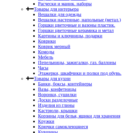
Расчески и маник. наборы
Товары для интерьера
Вешалки для одежды
Вешалки настенные, напольные (метал.)
Горшки цветочные и вазоны пластик.
Горшки цветочные керамика и метал
Картины и ключницы, подарки
Коврики
Коврик мерный
Комоды
Мебель
Пепельницы, зажигалки, газ. баллоны
Часы
Этажерки, шкафчики и полки под обувь.
Товары для кухни
Банки, боксы, контейнеры
Вазы, конфетницы
Воронки, сушилки
Доски разделочные
Изделия из глины
Кастрюли, крышки
Корзины для белья, ящики для хранения
Кружки
Крючки самоклеющиеся
Кувшины