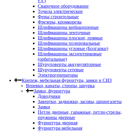
т.д.)
Сварочное оборудование
Точила электрические
Фены строительные
Фрезеры, кромкорезы
Шлифмашины вибрационные
Шлифмашины ленточные
Шлифмашины плоские, прямые
Шлифмашины полировальные
Шлифмашины угловые (Болгарки)
Шлифмашины эксцентриковые
(орбитальные)
Шуруповерты аккумуляторные
Шуруповерты сетевые
Электрогенераторы
Крепеж, мебельная фурнитура, замки и СИЗ
Веревки, канаты, стропы, шнурка
Замки, фурнитура
Доводчики
Завертки, задвижки, засовы, шпингалеты
Замки
Петли дверные, гаражные, петли-стрелы,
пружины дверные
Фурнитура дверная
Фурнитура мебельная