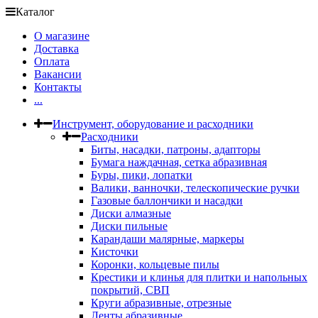
Каталог
О магазине
Доставка
Оплата
Вакансии
Контакты
...
Инструмент, оборудование и расходники
Расходники
Биты, насадки, патроны, адапторы
Бумага наждачная, сетка абразивная
Буры, пики, лопатки
Валики, ванночки, телескопические ручки
Газовые баллончики и насадки
Диски алмазные
Диски пильные
Карандаши малярные, маркеры
Кисточки
Коронки, кольцевые пилы
Крестики и клинья для плитки и напольных
покрытий, СВП
Круги абразивные, отрезные
Ленты абразивные