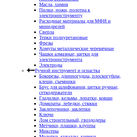
Масла, химия
Пилки, ножи, полотна к
электроинструменту
Расходные материалы для МФИ и
минидрелей
Сверла
Терки полиуретановые
Фрезы
Хомуты металлические черевячные
Чашки алмазные, щетки для
электроинструмента
Электроды
Ручной инструмент и оснастка
Бокорезы, длинногудцы, плоскогубцы,
клещи, съемники
Брус для шлифования, щетки ручные,
сеткодержатели
Гладилки, кельмы, лопатки, ковши
Домкраты, лебедки, стяжки
Заклепочники, заклепки
Ключи
Лом строительный, гвоздодеры
Метчики, плашки, клуппы
Миксеры
Молотки, кувалды, киянки