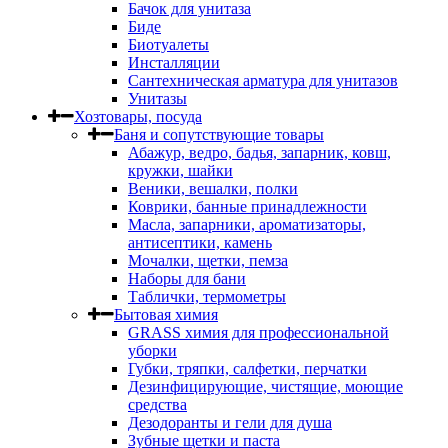
Бачок для унитаза
Биде
Биотуалеты
Инсталляции
Сантехническая арматура для унитазов
Унитазы
Хозтовары, посуда
Баня и сопутствующие товары
Абажур, ведро, бадья, запарник, ковш,
кружки, шайки
Веники, вешалки, полки
Коврики, банные принадлежности
Масла, запарники, ароматизаторы,
антисептики, камень
Мочалки, щетки, пемза
Наборы для бани
Таблички, термометры
Бытовая химия
GRASS химия для профессиональной
уборки
Губки, тряпки, салфетки, перчатки
Дезинфицирующие, чистящие, моющие
средства
Дезодоранты и гели для душа
Зубные щетки и паста