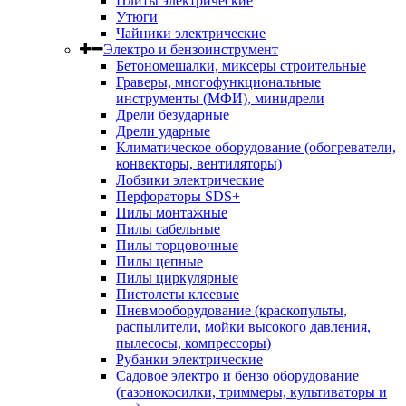
Плиты электрические
Утюги
Чайники электрические
Электро и бензоинструмент
Бетономешалки, миксеры строительные
Граверы, многофункциональные
инструменты (МФИ), минидрели
Дрели безударные
Дрели ударные
Климатическое оборудование (обогреватели,
конвекторы, вентиляторы)
Лобзики электрические
Перфораторы SDS+
Пилы монтажные
Пилы сабельные
Пилы торцовочные
Пилы цепные
Пилы циркулярные
Пистолеты клеевые
Пневмооборудование (краскопульты,
распылители, мойки высокого давления,
пылесосы, компрессоры)
Рубанки электрические
Садовое электро и бензо оборудование
(газонокосилки, триммеры, культиваторы и