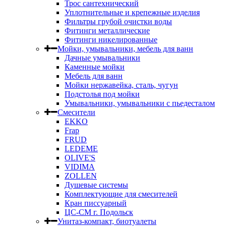
Трос сантехнический
Уплотнительные и крепежные изделия
Фильтры грубой очистки воды
Фитинги металлические
Фитинги никелированные
Мойки, умывальники, мебель для ванн
Дачные умывальники
Каменные мойки
Мебель для ванн
Мойки нержавейка, сталь, чугун
Подстолья под мойки
Умывальники, умывальники с пьедесталом
Смесители
EKKO
Frap
FRUD
LEDEME
OLIVE'S
VIDIMA
ZOLLEN
Душевые системы
Комплектующие для смесителей
Кран писсуарный
ЦС-СМ г. Подольск
Унитаз-компакт, биотуалеты