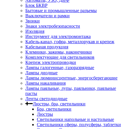
Автоматы, УЗО, ДИФ
Блок БКВР
Бытовые и промышленные разъемы
Выключатели и рамки
Звонки
Знаки электробезопасности
Изоляция
Инструмент для электромонтажа
Кабель-канал, гофра, металлорукав и крепеж
Кабельная продукция
Клемники, зажимы, наконечники
Комплектующие для светильников
Крепеж электропроводки
Лампы галогенные, газоразрядные
Лампы диодные
Лампы люминисцентные, энергосберегающие
Лампы накаливания
Лампы паяльные, лупы, паяльники, паяльные
пасты
Ленты светодиодные
Люстры, бра, светильники
Бра, светильники
Люстры
Светильники напольные и настольные
Светильники сферы, полусферы, таблетки