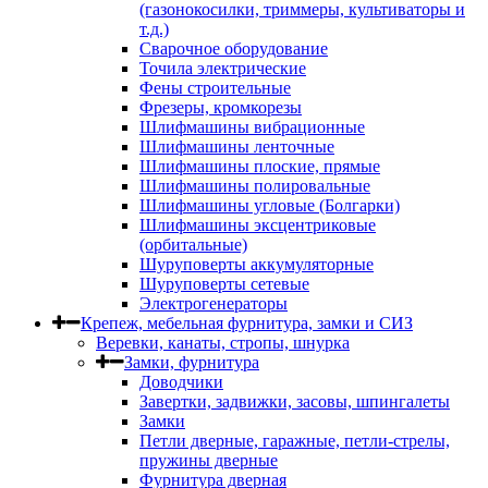
(газонокосилки, триммеры, культиваторы и
т.д.)
Сварочное оборудование
Точила электрические
Фены строительные
Фрезеры, кромкорезы
Шлифмашины вибрационные
Шлифмашины ленточные
Шлифмашины плоские, прямые
Шлифмашины полировальные
Шлифмашины угловые (Болгарки)
Шлифмашины эксцентриковые
(орбитальные)
Шуруповерты аккумуляторные
Шуруповерты сетевые
Электрогенераторы
Крепеж, мебельная фурнитура, замки и СИЗ
Веревки, канаты, стропы, шнурка
Замки, фурнитура
Доводчики
Завертки, задвижки, засовы, шпингалеты
Замки
Петли дверные, гаражные, петли-стрелы,
пружины дверные
Фурнитура дверная