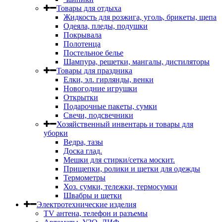
Товары для отдыха
Жидкость для розжига, уголь, брикеты, щепа
Одеяла, пледы, подушки
Покрывала
Полотенца
Постельное белье
Шампура, решетки, мангалы, дистиляторы
Товары для праздника
Елки, эл. гирлянды, венки
Новогодние игрушки
Открытки
Подарочные пакеты, сумки
Свечи, подсвечники
Хозяйственный инвентарь и товары для
уборки
Ведра, тазы
Доска глад.
Мешки для стирки/сетка москит.
Прищепки, ролики и щетки для одежды
Термометры
Хоз. сумки, тележки, термосумки
Швабры и щетки
Электротехнические изделия
TV aнтена, телефон и разъемы