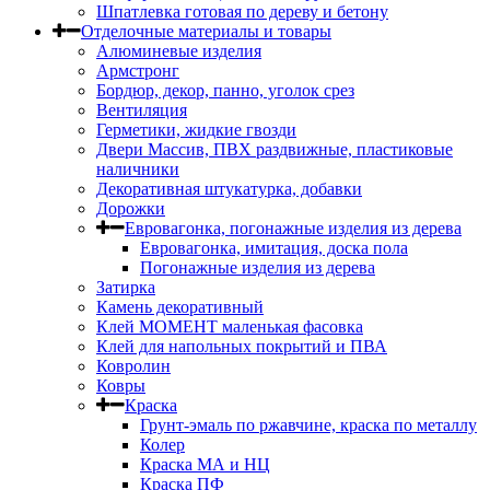
Шпатлевка готовая по дереву и бетону
Отделочные материалы и товары
Алюминевые изделия
Армстронг
Бордюр, декор, панно, уголок срез
Вентиляция
Герметики, жидкие гвозди
Двери Массив, ПВХ раздвижные, пластиковые
наличники
Декоративная штукатурка, добавки
Дорожки
Евровагонка, погонажные изделия из дерева
Евровагонка, имитация, доска пола
Погонажные изделия из дерева
Затирка
Камень декоративный
Клей МОМЕНТ маленькая фасовка
Клей для напольных покрытий и ПВА
Ковролин
Ковры
Краска
Грунт-эмаль по ржавчине, краска по металлу
Колер
Краска МА и НЦ
Краска ПФ