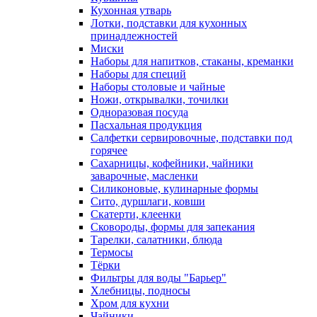
Кухонная утварь
Лотки, подставки для кухонных
принадлежностей
Миски
Наборы для напитков, стаканы, креманки
Наборы для специй
Наборы столовые и чайные
Ножи, открывалки, точилки
Одноразовая посуда
Пасхальная продукция
Салфетки сервировочные, подставки под
горячее
Сахарницы, кофейники, чайники
заварочные, масленки
Силиконовые, кулинарные формы
Сито, дуршлаги, ковши
Скатерти, клеенки
Сковороды, формы для запекания
Тарелки, салатники, блюда
Термосы
Тёрки
Фильтры для воды "Барьер"
Хлебницы, подносы
Хром для кухни
Чайники