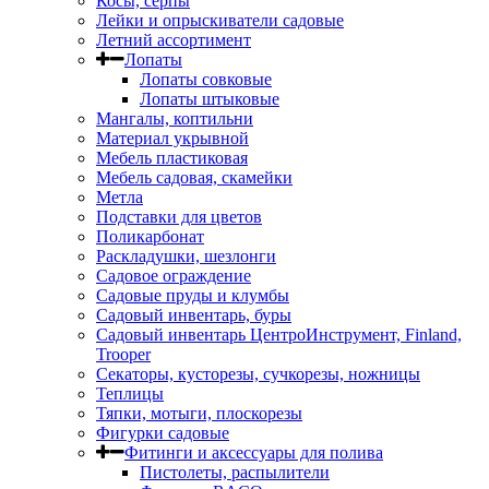
Косы, серпы
Лейки и опрыскиватели садовые
Летний ассортимент
Лопаты
Лопаты совковые
Лопаты штыковые
Мангалы, коптильни
Материал укрывной
Мебель пластиковая
Мебель садовая, скамейки
Метла
Подставки для цветов
Поликарбонат
Раскладушки, шезлонги
Садовое ограждение
Садовые пруды и клумбы
Садовый инвентарь, буры
Садовый инвентарь ЦентроИнструмент, Finland,
Trooper
Секаторы, кусторезы, сучкорезы, ножницы
Теплицы
Тяпки, мотыги, плоскорезы
Фигурки садовые
Фитинги и аксессуары для полива
Пистолеты, распылители