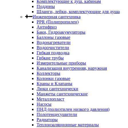
Комплектующие к душ. кабинам
Поддоны
Шланги, лейки, комплектующие для душа
Инженерная сантехника
PPR (Полипропилен)
Антифриз
Баки, Гидроакумуляторы
Баллоны газовые
Водонагреватели
Водоочистители
Гибкая подводка
Гибкие трубы
Измерительные приборы
Канализация внутренняя, наружная
Коллекторы
Колонки газовые
Краны и Клапаны
Люки сантехнически
Манжеты сантехнические
Металлопласт
Насосы
ПНД (полиэтилен низкого давления)
Полотенцесушители
Радиаторы
Теплоизаляционные материалы