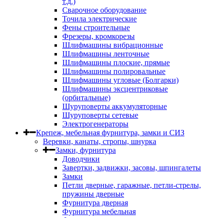
т.д.)
Сварочное оборудование
Точила электрические
Фены строительные
Фрезеры, кромкорезы
Шлифмашины вибрационные
Шлифмашины ленточные
Шлифмашины плоские, прямые
Шлифмашины полировальные
Шлифмашины угловые (Болгарки)
Шлифмашины эксцентриковые
(орбитальные)
Шуруповерты аккумуляторные
Шуруповерты сетевые
Электрогенераторы
Крепеж, мебельная фурнитура, замки и СИЗ
Веревки, канаты, стропы, шнурка
Замки, фурнитура
Доводчики
Завертки, задвижки, засовы, шпингалеты
Замки
Петли дверные, гаражные, петли-стрелы,
пружины дверные
Фурнитура дверная
Фурнитура мебельная