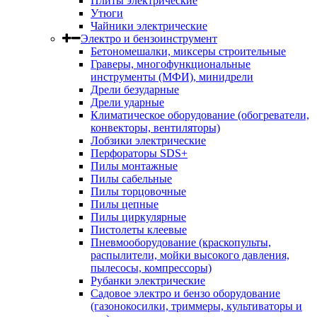
Плиты электрические
Утюги
Чайники электрические
Электро и бензоинструмент
Бетономешалки, миксеры строительные
Граверы, многофункциональные
инструменты (МФИ), минидрели
Дрели безударные
Дрели ударные
Климатическое оборудование (обогреватели,
конвекторы, вентиляторы)
Лобзики электрические
Перфораторы SDS+
Пилы монтажные
Пилы сабельные
Пилы торцовочные
Пилы цепные
Пилы циркулярные
Пистолеты клеевые
Пневмооборудование (краскопульты,
распылители, мойки высокого давления,
пылесосы, компрессоры)
Рубанки электрические
Садовое электро и бензо оборудование
(газонокосилки, триммеры, культиваторы и