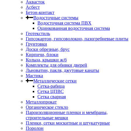
Аквасток
Асбест
Бетон-контакт
Водосточные системы
Водосточная система ПВХ
Оцинкованная водосточная система
Геотекстиль
Гипсокартон, гипсоволокно, пазогребневые плиты
Грунтовки
Доски обрезные, брус
Кирпичи, блоки
Кольца, крышки ж/б
Комплекты для обивки дверей
Льноватин, пакля, джутовые канаты
Мастика
Металлические сетки
Сетка-рабица
Сетка ЦПВС
Сетка сварная
Металлопрокат
Органическое стекло
Пароизоляционные пленки и мембраны,
строительные мешки
Пленки, сетки москитные и штукатурные
Поролон