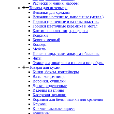
Расчески и маник. наборы
Товары для интерьера
Вешалки для одежды
Вешалки настенные, напольные (метал.)
Горшки цветочные и вазоны пластик.
Горшки цветочные керамика и метал
Картины и ключницы, подарки
Коврики
Коврик мерный
Комоды
Мебель
Пепельницы, зажигалки, газ. баллоны
Часы
Этажерки, шкафчики и полки под обувь.
Товары для кухни
Банки, боксы, контейнеры
Вазы, конфетницы
Воронки, сушилки
Доски разделочные
Изделия из глины
Кастрюли, крышки
Корзины для белья, ящики для хранения
Кружки
Крючки самоклеющиеся
Кувшины