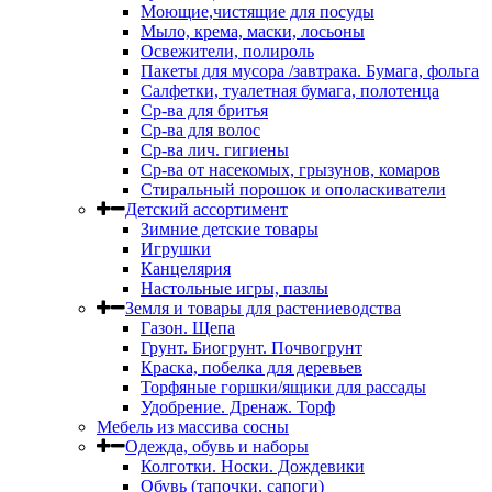
Моющие,чистящие для посуды
Мыло, крема, маски, лосьоны
Освежители, полироль
Пакеты для мусора /завтрака. Бумага, фольга
Салфетки, туалетная бумага, полотенца
Ср-ва для бритья
Ср-ва для волос
Ср-ва лич. гигиены
Ср-ва от насекомых, грызунов, комаров
Стиральный порошок и ополаскиватели
Детский ассортимент
Зимние детские товары
Игрушки
Канцелярия
Настольные игры, пазлы
Земля и товары для растениеводства
Газон. Щепа
Грунт. Биогрунт. Почвогрунт
Краска, побелка для деревьев
Торфяные горшки/ящики для рассады
Удобрение. Дренаж. Торф
Мебель из массива сосны
Одежда, обувь и наборы
Колготки. Носки. Дождевики
Обувь (тапочки, сапоги)