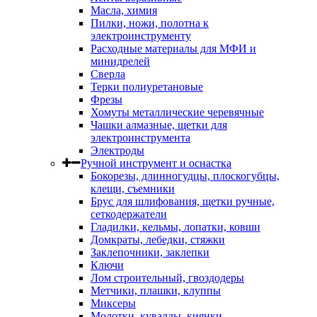
Масла, химия
Пилки, ножи, полотна к
электроинструменту
Расходные материалы для МФИ и
минидрелей
Сверла
Терки полиуретановые
Фрезы
Хомуты металлические черевячные
Чашки алмазные, щетки для
электроинструмента
Электроды
Ручной инструмент и оснастка
Бокорезы, длинногудцы, плоскогубцы,
клещи, съемники
Брус для шлифования, щетки ручные,
сеткодержатели
Гладилки, кельмы, лопатки, ковши
Домкраты, лебедки, стяжки
Заклепочники, заклепки
Ключи
Лом строительный, гвоздодеры
Метчики, плашки, клуппы
Миксеры
Молотки, кувалды, киянки