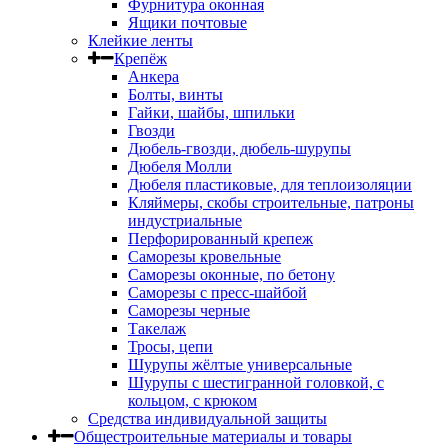
Фурнитура оконная
Ящики почтовые
Клейкие ленты
Крепёж
Анкера
Болты, винты
Гайки, шайбы, шпильки
Гвозди
Дюбель-гвозди, дюбель-шурупы
Дюбеля Молли
Дюбеля пластиковые, для теплоизоляции
Кляймеры, скобы строительные, патроны
индустриальные
Перфорированный крепеж
Саморезы кровельные
Саморезы оконные, по бетону
Саморезы с пресс-шайбой
Саморезы черные
Такелаж
Тросы, цепи
Шурупы жёлтые универсальные
Шурупы с шестигранной головкой, с
кольцом, с крюком
Средства индивидуальной защиты
Общестроительные материалы и товары