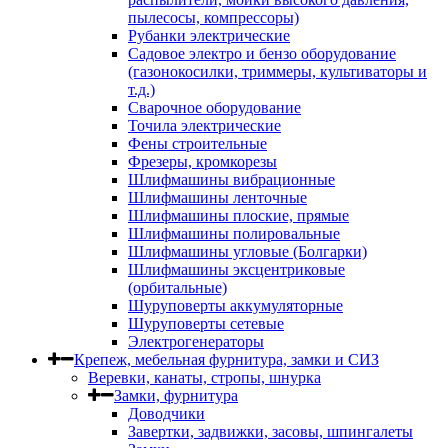
пылесосы, компрессоры)
Рубанки электрические
Садовое электро и бензо оборудование
(газонокосилки, триммеры, культиваторы и
т.д.)
Сварочное оборудование
Точила электрические
Фены строительные
Фрезеры, кромкорезы
Шлифмашины вибрационные
Шлифмашины ленточные
Шлифмашины плоские, прямые
Шлифмашины полировальные
Шлифмашины угловые (Болгарки)
Шлифмашины эксцентриковые
(орбитальные)
Шуруповерты аккумуляторные
Шуруповерты сетевые
Электрогенераторы
Крепеж, мебельная фурнитура, замки и СИЗ
Веревки, канаты, стропы, шнурка
Замки, фурнитура
Доводчики
Завертки, задвижки, засовы, шпингалеты