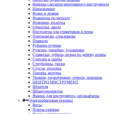
Наборы слесарно-монтажного инструмента
Напильники
Ножи и лезвия
Ножницы по металлу
Ножовки, полотна
Отвертки, шило
Пистолеты для герметиков и пены
Плиткорезы, стеклорезы
Правило
Рубанки ручные
Рулетки, линейки, угольники
Стамески, зубило, резцы по дереву, керны
Степлер и скобы
Струбцины, тиски
Стусло, полотна
Топоры, колуны
Уровни, гидроуровни, отвесы, порошок
ЦЕНТРО ИНСТРУМЕНТ
Шпателя
Штангенциркуль
Ящики для инструмента, органайзеры
Электробытовая техника
Весы
Плиты газовые