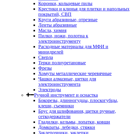
Коронки, кольцевые пилы
Крестики и клинья для плитки и напольных
покрытий, СВП
Круги абразивные, отрезные
Ленты абразивные
Масла, химия
Пилки, ножи, полотна к
электроинструменту
Расходные материалы для МФИ и
минидрелей
Сверла
Терки полиуретановые
Фрезы
Хомуты металлические черевячные
Чашки алмазные, щетки для
электроинструмента
Электроды
Ручной инструмент и оснастка
Бокорезы, длинногудцы, плоскогубцы,
клещи, съемники
Брус для шлифования, щетки ручные,
сеткодержатели
Гладилки, кельмы, лопатки, ковши
Домкраты, лебедки, стяжки
Заклепочники, заклепки