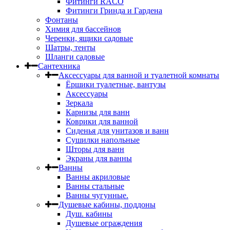
Фитинги RACO
Фитинги Гринда и Гардена
Фонтаны
Химия для бассейнов
Черенки, ящики садовые
Шатры, тенты
Шланги садовые
Сантехника
Аксессуары для ванной и туалетной комнаты
Ёршики туалетные, вантузы
Аксессуары
Зеркала
Карнизы для ванн
Коврики для ванной
Сиденья для унитазов и ванн
Сушилки напольные
Шторы для ванн
Экраны для ванны
Ванны
Ванны акриловые
Ванны стальные
Ванны чугунные.
Душевые кабины, поддоны
Душ. кабины
Душевые ограждения