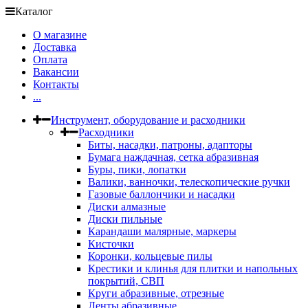
Каталог
О магазине
Доставка
Оплата
Вакансии
Контакты
...
Инструмент, оборудование и расходники
Расходники
Биты, насадки, патроны, адапторы
Бумага наждачная, сетка абразивная
Буры, пики, лопатки
Валики, ванночки, телескопические ручки
Газовые баллончики и насадки
Диски алмазные
Диски пильные
Карандаши малярные, маркеры
Кисточки
Коронки, кольцевые пилы
Крестики и клинья для плитки и напольных
покрытий, СВП
Круги абразивные, отрезные
Ленты абразивные