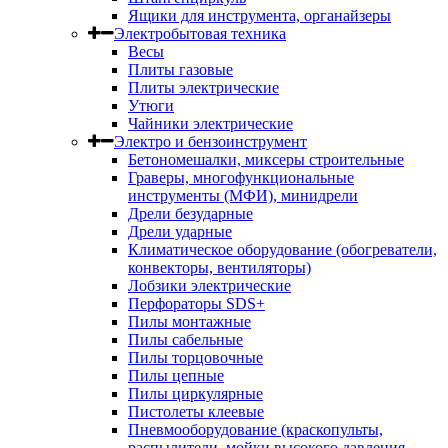
Ящики для инструмента, органайзеры
Электробытовая техника
Весы
Плиты газовые
Плиты электрические
Утюги
Чайники электрические
Электро и бензоинструмент
Бетономешалки, миксеры строительные
Граверы, многофункциональные
инструменты (МФИ), минидрели
Дрели безударные
Дрели ударные
Климатическое оборудование (обогреватели,
конвекторы, вентиляторы)
Лобзики электрические
Перфораторы SDS+
Пилы монтажные
Пилы сабельные
Пилы торцовочные
Пилы цепные
Пилы циркулярные
Пистолеты клеевые
Пневмооборудование (краскопульты,
распылители, мойки высокого давления,