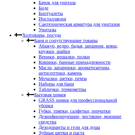
Бачок для унитаза
Биде
Биотуалеты
Инсталляции
Сантехническая арматура для унитазов
Унитазы
Хозтовары, посуда
Баня и сопутствующие товары
Абажур, ведро, бадья, запарник, ковш,
кружки, шайки
Веники, вешалки, полки
Коврики, банные принадлежности
Масла, запарники, ароматизаторы,
антисептики, камень
Мочалки, щетки, пемза
Наборы для бани
Таблички, термометры
Бытовая химия
GRASS химия для профессиональной
уборки
Губки, тряпки, салфетки, перчатки
Дезинфицирующие, чистящие, моющие
средства
Дезодоранты и гели для душа
Зубные щетки и паста