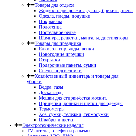
Товары для отдыха
Жидкость для розжига, уголь, брикеты, щепа
Одеяла, пледы, подушки
Покрывала
Полотенца
Постельное белье
Шампура, решетки, мангалы, дистиляторы
Товары для праздника
Елки, эл. гирлянды, венки
Новогодние игрушки
Открытки
Подарочные пакеты, сумки
Свечи, подсвечники
Хозяйственный инвентарь и товары для
уборки
Ведра, тазы
Доска глад.
Мешки для стирки/сетка москит.
Прищепки, ролики и щетки для одежды
Термометры
Хоз. сумки, тележки, термосумки
Швабры и щетки
Электротехнические изделия
TV aнтена, телефон и разъемы