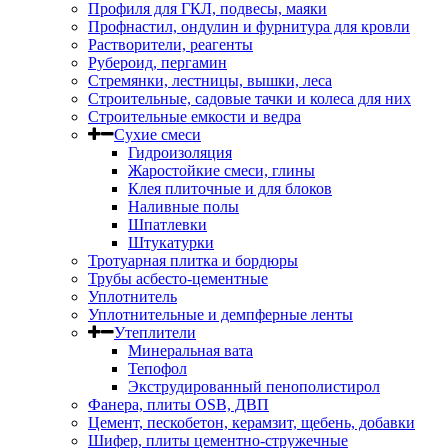
Профиля для ГКЛ, подвесы, маяки
Профнастил, ондулин и фурнитура для кровли
Растворители, реагенты
Рубероид, пергамин
Стремянки, лестницы, вышки, леса
Строительные, садовые тачки и колеса для них
Строительные емкости и ведра
Сухие смеси
Гидроизоляция
Жаростойкие смеси, глины
Клея плиточные и для блоков
Наливные полы
Шпатлевки
Штукатурки
Тротуарная плитка и бордюры
Трубы асбесто-цементные
Уплотнитель
Уплотнительные и демпферные ленты
Утеплители
Минеральная вата
Тепофол
Экструдированный пенополистирол
Фанера, плиты OSB, ДВП
Цемент, пескобетон, керамзит, щебень, добавки
Шифер, плиты цементно-стружечные