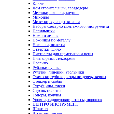
Ключи
Лом строительный, гвоздодеры
Метчики, плашки, клуппы
Миксеры
Молотки, кувалды, киянки
Наборы слесарно-монтажного инструмента
Напильники
Ножи и лезвия
Ножницы по металлу
Ножовки, полотна
Отвертки, шило
Пистолеты для герметиков и пены
Плиткорезы, стеклорезы
Правило
Рубанки ручные
Рулетки, линейки, угольники
Стамески, зубило, резцы по дереву, керны
Степлер и скобы
Струбцины, тиски
Стусло, полотна
Топоры, колуны
Уровни, гидроуровни, отвесы, порошок
ЦЕНТРО ИНСТРУМЕНТ
Шпателя
Штангенциркуль