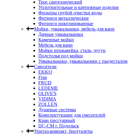
Трос сантехнический
Уплотнительные и крепежные изделия
Фильтры грубой очистки воды
Фитинги металлические
Фитинги никелированные
Мойки, умывальники, мебель для ванн
Дачные умывальники
Каменные мойки
Мебель для ванн
Мойки нержавейка, сталь, чугун
Подстолья под мойки
Умывальники, умывальники с пьедесталом
Смесители
EKKO
Frap
FRUD
LEDEME
OLIVE'S
VIDIMA
ZOLLEN
Душевые системы
Комплектующие для смесителей
Кран писсуарный
ЦС-СМ г. Подольск
Унитаз-компакт, биотуалеты