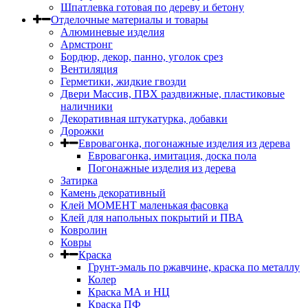
Шпатлевка готовая по дереву и бетону
Отделочные материалы и товары
Алюминевые изделия
Армстронг
Бордюр, декор, панно, уголок срез
Вентиляция
Герметики, жидкие гвозди
Двери Массив, ПВХ раздвижные, пластиковые
наличники
Декоративная штукатурка, добавки
Дорожки
Евровагонка, погонажные изделия из дерева
Евровагонка, имитация, доска пола
Погонажные изделия из дерева
Затирка
Камень декоративный
Клей МОМЕНТ маленькая фасовка
Клей для напольных покрытий и ПВА
Ковролин
Ковры
Краска
Грунт-эмаль по ржавчине, краска по металлу
Колер
Краска МА и НЦ
Краска ПФ