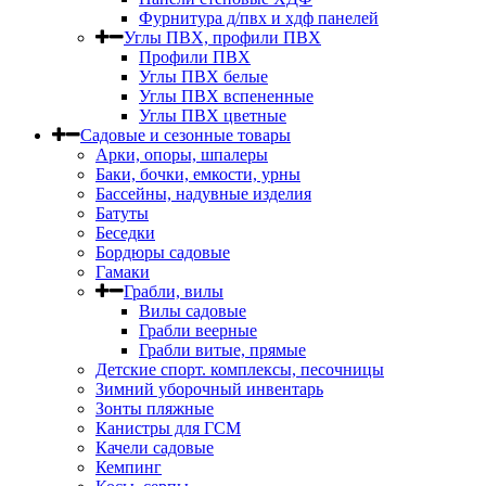
Фурнитура д/пвх и хдф панелей
Углы ПВХ, профили ПВХ
Профили ПВХ
Углы ПВХ белые
Углы ПВХ вспененные
Углы ПВХ цветные
Садовые и сезонные товары
Арки, опоры, шпалеры
Баки, бочки, емкости, урны
Бассейны, надувные изделия
Батуты
Беседки
Бордюры садовые
Гамаки
Грабли, вилы
Вилы садовые
Грабли веерные
Грабли витые, прямые
Детские спорт. комплексы, песочницы
Зимний уборочный инвентарь
Зонты пляжные
Канистры для ГСМ
Качели садовые
Кемпинг