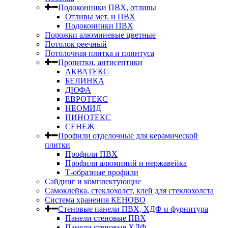
Подоконники ПВХ, отливы
Отливы мет. и ПВХ
Подоконники ПВХ
Порожки алюминевые цветные
Потолок реечный
Потолочная плитка и плинтуса
Пропитки, антисептики
АКВАТЕКС
БЕЛИНКА
ДЮФА
ЕВРОТЕКС
НЕОМИД
ПИНОТЕКС
СЕНЕЖ
Профили отделочные для керамической
плитки
Профили ПВХ
Профили алюминий и нержавейка
Т-образные профили
Сайдинг и комплектующие
Самоклейка, стеклохолст, клей для стеклохолста
Система хранения КЕНОВО
Стеновые панели ПВХ, ХДФ и фурнитура
Панели стеновые ПВХ
Панели стеновые ХДФ