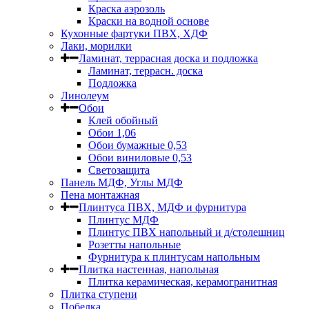
Краска аэрозоль
Краски на водной основе
Кухонные фартуки ПВХ, ХДФ
Лаки, морилки
Ламинат, террасная доска и подложка
Ламинат, террасн. доска
Подложка
Линолеум
Обои
Клей обойный
Обои 1,06
Обои бумажные 0,53
Обои виниловые 0,53
Светозащита
Панель МДФ, Углы МДФ
Пена монтажная
Плинтуса ПВХ, МДФ и фурнитура
Плинтус МДФ
Плинтус ПВХ напольный и д/столешниц
Розетты напольные
Фурнитура к плинтусам напольным
Плитка настенная, напольная
Плитка керамическая, керамогранитная
Плитка ступени
Побелка