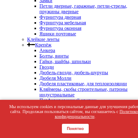
Замки
Петли дверные, гаражные, петли-стрелы,
пружины дверные
Фурнитура дверная
Фурнитура мебельная
Фурнитура оконная
Ящики почтовые
Клейкие ленты
Крепёж
Анкера
Болты, винты
Гайки, шайбы, шпильки
Гвозди
Дюбель-гвозди, дюбель-шурупы
Дюбеля Молли
Дюбеля пластиковые, для теплоизоляции
Кляймеры, скобы строительные, патроны
индустриальные
Перфорированный крепеж
Саморезы кровельные
Мы используем cookies и персональные данные для улучшения рабо
Саморезы оконные, по бетону
сайта. Продолжая пользоваться сайтом, вы соглашаетесь с
Политико
Саморезы с пресс-шайбой
конфиденциальности
.
Саморезы черные
Такелаж
Понятно
Тросы, цепи