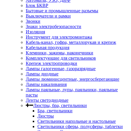
Автоматы, УЗО, ДИФ
Блок БКВР
Бытовые и промышленные разъемы
Выключатели и рамки
Звонки
Знаки электробезопасности
Изоляция
Инструмент для электромонтажа
Кабель-канал, гофра, металлорукав и крепеж
Кабельная продукция
Клемники, зажимы, наконечники
Комплектующие для светильников
Крепеж электропроводки
Лампы галогенные, газоразрядные
Лампы диодные
Лампы люминисцентные, энергосберегающие
Лампы накаливания
Лампы паяльные, лупы, паяльники, паяльные
пасты
Ленты светодиодные
Люстры, бра, светильники
Бра, светильники
Люстры
Светильники напольные и настольные
Светильники сферы, полусферы, таблетки