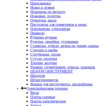
Напильники
Ножи и лезвия
Ножницы по металлу
Ножовки, полотна
Отвертки, шило
Пистолеты для герметиков и пены
Плиткорезы, стеклорезы
Правило
Рубанки ручные
Рулетки, линейки, угольники
Стамески, зубило, резцы по дереву, керны
Степлер и скобы
Струбцины, тиски
Стусло, полотна
Топоры, колуны
Уровни, гидроуровни, отвесы, порошок
ЦЕНТРО ИНСТРУМЕНТ
Шпателя
Штангенциркуль
Ящики для инструмента, органайзеры
Электробытовая техника
Весы
Плиты газовые
Плиты электрические
Утюги