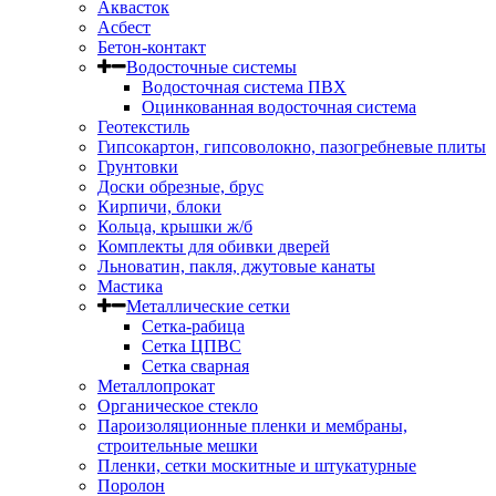
Аквасток
Асбест
Бетон-контакт
Водосточные системы
Водосточная система ПВХ
Оцинкованная водосточная система
Геотекстиль
Гипсокартон, гипсоволокно, пазогребневые плиты
Грунтовки
Доски обрезные, брус
Кирпичи, блоки
Кольца, крышки ж/б
Комплекты для обивки дверей
Льноватин, пакля, джутовые канаты
Мастика
Металлические сетки
Сетка-рабица
Сетка ЦПВС
Сетка сварная
Металлопрокат
Органическое стекло
Пароизоляционные пленки и мембраны,
строительные мешки
Пленки, сетки москитные и штукатурные
Поролон