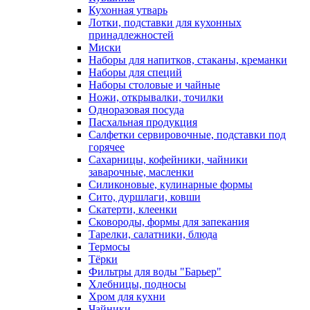
Кухонная утварь
Лотки, подставки для кухонных
принадлежностей
Миски
Наборы для напитков, стаканы, креманки
Наборы для специй
Наборы столовые и чайные
Ножи, открывалки, точилки
Одноразовая посуда
Пасхальная продукция
Салфетки сервировочные, подставки под
горячее
Сахарницы, кофейники, чайники
заварочные, масленки
Силиконовые, кулинарные формы
Сито, дуршлаги, ковши
Скатерти, клеенки
Сковороды, формы для запекания
Тарелки, салатники, блюда
Термосы
Тёрки
Фильтры для воды "Барьер"
Хлебницы, подносы
Хром для кухни
Чайники