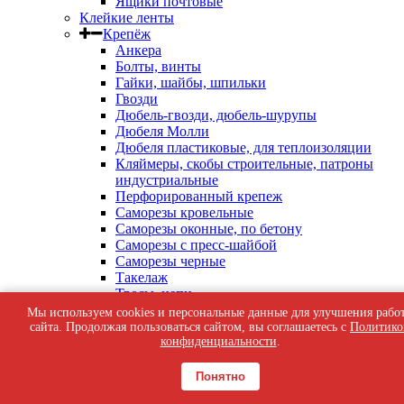
Ящики почтовые
Клейкие ленты
Крепёж
Анкера
Болты, винты
Гайки, шайбы, шпильки
Гвозди
Дюбель-гвозди, дюбель-шурупы
Дюбеля Молли
Дюбеля пластиковые, для теплоизоляции
Кляймеры, скобы строительные, патроны
индустриальные
Перфорированный крепеж
Саморезы кровельные
Саморезы оконные, по бетону
Саморезы с пресс-шайбой
Саморезы черные
Такелаж
Тросы, цепи
Шурупы жёлтые универсальные
Мы используем cookies и персональные данные для улучшения рабо
Шурупы с шестигранной головкой, с
сайта. Продолжая пользоваться сайтом, вы соглашаетесь с
Политико
кольцом, с крюком
конфиденциальности
.
Средства индивидуальной защиты
Общестроительные материалы и товары
Понятно
Аквасток