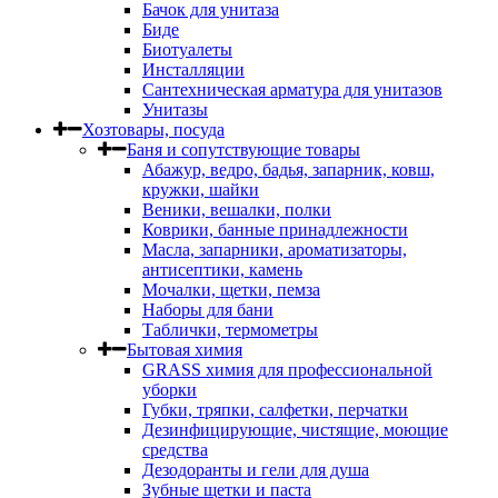
Бачок для унитаза
Биде
Биотуалеты
Инсталляции
Сантехническая арматура для унитазов
Унитазы
Хозтовары, посуда
Баня и сопутствующие товары
Абажур, ведро, бадья, запарник, ковш,
кружки, шайки
Веники, вешалки, полки
Коврики, банные принадлежности
Масла, запарники, ароматизаторы,
антисептики, камень
Мочалки, щетки, пемза
Наборы для бани
Таблички, термометры
Бытовая химия
GRASS химия для профессиональной
уборки
Губки, тряпки, салфетки, перчатки
Дезинфицирующие, чистящие, моющие
средства
Дезодоранты и гели для душа
Зубные щетки и паста