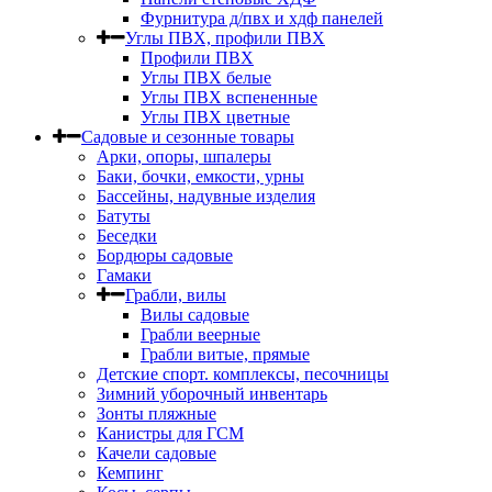
Фурнитура д/пвх и хдф панелей
Углы ПВХ, профили ПВХ
Профили ПВХ
Углы ПВХ белые
Углы ПВХ вспененные
Углы ПВХ цветные
Садовые и сезонные товары
Арки, опоры, шпалеры
Баки, бочки, емкости, урны
Бассейны, надувные изделия
Батуты
Беседки
Бордюры садовые
Гамаки
Грабли, вилы
Вилы садовые
Грабли веерные
Грабли витые, прямые
Детские спорт. комплексы, песочницы
Зимний уборочный инвентарь
Зонты пляжные
Канистры для ГСМ
Качели садовые
Кемпинг