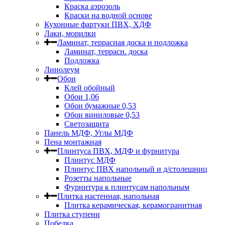
Краска аэрозоль
Краски на водной основе
Кухонные фартуки ПВХ, ХДФ
Лаки, морилки
Ламинат, террасная доска и подложка
Ламинат, террасн. доска
Подложка
Линолеум
Обои
Клей обойный
Обои 1,06
Обои бумажные 0,53
Обои виниловые 0,53
Светозащита
Панель МДФ, Углы МДФ
Пена монтажная
Плинтуса ПВХ, МДФ и фурнитура
Плинтус МДФ
Плинтус ПВХ напольный и д/столешниц
Розетты напольные
Фурнитура к плинтусам напольным
Плитка настенная, напольная
Плитка керамическая, керамогранитная
Плитка ступени
Побелка