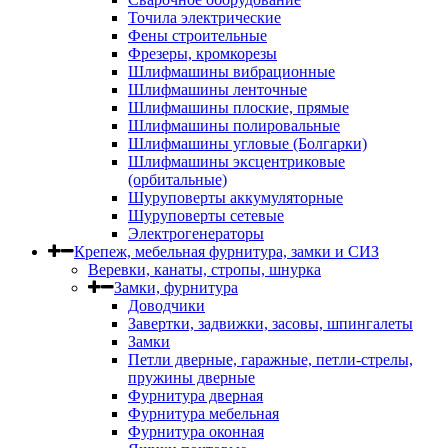
Точила электрические
Фены строительные
Фрезеры, кромкорезы
Шлифмашины вибрационные
Шлифмашины ленточные
Шлифмашины плоские, прямые
Шлифмашины полировальные
Шлифмашины угловые (Болгарки)
Шлифмашины эксцентриковые
(орбитальные)
Шуруповерты аккумуляторные
Шуруповерты сетевые
Электрогенераторы
Крепеж, мебельная фурнитура, замки и СИЗ
Веревки, канаты, стропы, шнурка
Замки, фурнитура
Доводчики
Завертки, задвижки, засовы, шпингалеты
Замки
Петли дверные, гаражные, петли-стрелы,
пружины дверные
Фурнитура дверная
Фурнитура мебельная
Фурнитура оконная