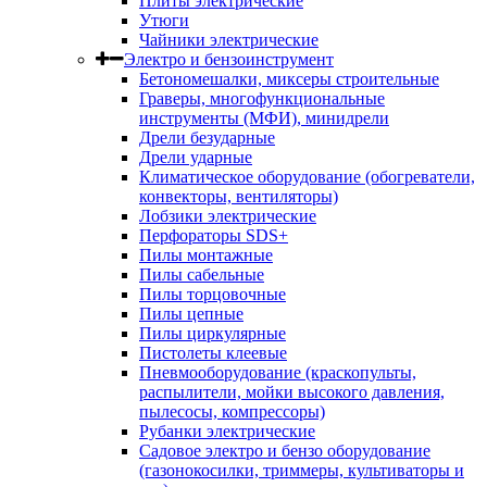
Плиты электрические
Утюги
Чайники электрические
Электро и бензоинструмент
Бетономешалки, миксеры строительные
Граверы, многофункциональные
инструменты (МФИ), минидрели
Дрели безударные
Дрели ударные
Климатическое оборудование (обогреватели,
конвекторы, вентиляторы)
Лобзики электрические
Перфораторы SDS+
Пилы монтажные
Пилы сабельные
Пилы торцовочные
Пилы цепные
Пилы циркулярные
Пистолеты клеевые
Пневмооборудование (краскопульты,
распылители, мойки высокого давления,
пылесосы, компрессоры)
Рубанки электрические
Садовое электро и бензо оборудование
(газонокосилки, триммеры, культиваторы и