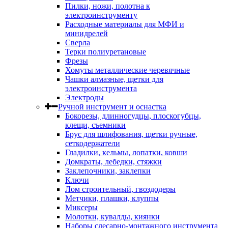
Пилки, ножи, полотна к
электроинструменту
Расходные материалы для МФИ и
минидрелей
Сверла
Терки полиуретановые
Фрезы
Хомуты металлические черевячные
Чашки алмазные, щетки для
электроинструмента
Электроды
Ручной инструмент и оснастка
Бокорезы, длинногудцы, плоскогубцы,
клещи, съемники
Брус для шлифования, щетки ручные,
сеткодержатели
Гладилки, кельмы, лопатки, ковши
Домкраты, лебедки, стяжки
Заклепочники, заклепки
Ключи
Лом строительный, гвоздодеры
Метчики, плашки, клуппы
Миксеры
Молотки, кувалды, киянки
Наборы слесарно-монтажного инструмента