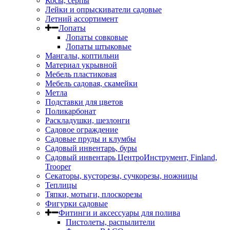
Косы, серпы
Лейки и опрыскиватели садовые
Летний ассортимент
Лопаты
Лопаты совковые
Лопаты штыковые
Мангалы, коптильни
Материал укрывной
Мебель пластиковая
Мебель садовая, скамейки
Метла
Подставки для цветов
Поликарбонат
Раскладушки, шезлонги
Садовое ограждение
Садовые пруды и клумбы
Садовый инвентарь, буры
Садовый инвентарь ЦентроИнструмент, Finland,
Trooper
Секаторы, кусторезы, сучкорезы, ножницы
Теплицы
Тяпки, мотыги, плоскорезы
Фигурки садовые
Фитинги и аксессуары для полива
Пистолеты, распылители