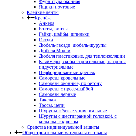
Фурнитура оконная
Ящики почтовые
Клейкие ленты
Крепёж
Анкера
Болты, винты
Гайки, шайбы, шпильки
Гвозди
Дюбель-гвозди, дюбель-шурупы
Дюбеля Молли
Дюбеля пластиковые, для теплоизоляции
Кляймеры, скобы строительные, патроны
индустриальные
Перфорированный крепеж
Саморезы кровельные
Саморезы оконные, по бетону
Саморезы с пресс-шайбой
Саморезы черные
Такелаж
Тросы, цепи
Шурупы жёлтые универсальные
Шурупы с шестигранной головкой, с
кольцом, с крюком
Средства индивидуальной защиты
Общестроительные материалы и товары