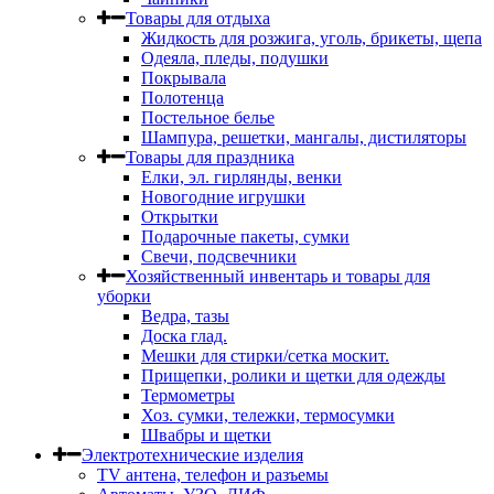
Товары для отдыха
Жидкость для розжига, уголь, брикеты, щепа
Одеяла, пледы, подушки
Покрывала
Полотенца
Постельное белье
Шампура, решетки, мангалы, дистиляторы
Товары для праздника
Елки, эл. гирлянды, венки
Новогодние игрушки
Открытки
Подарочные пакеты, сумки
Свечи, подсвечники
Хозяйственный инвентарь и товары для
уборки
Ведра, тазы
Доска глад.
Мешки для стирки/сетка москит.
Прищепки, ролики и щетки для одежды
Термометры
Хоз. сумки, тележки, термосумки
Швабры и щетки
Электротехнические изделия
TV aнтена, телефон и разъемы