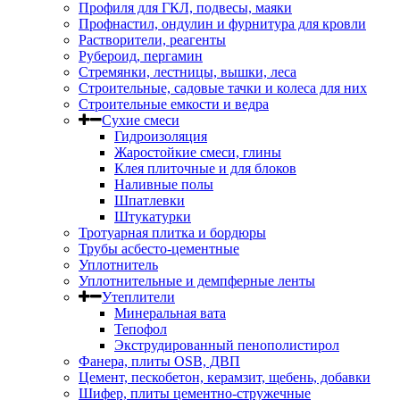
Профиля для ГКЛ, подвесы, маяки
Профнастил, ондулин и фурнитура для кровли
Растворители, реагенты
Рубероид, пергамин
Стремянки, лестницы, вышки, леса
Строительные, садовые тачки и колеса для них
Строительные емкости и ведра
Сухие смеси
Гидроизоляция
Жаростойкие смеси, глины
Клея плиточные и для блоков
Наливные полы
Шпатлевки
Штукатурки
Тротуарная плитка и бордюры
Трубы асбесто-цементные
Уплотнитель
Уплотнительные и демпферные ленты
Утеплители
Минеральная вата
Тепофол
Экструдированный пенополистирол
Фанера, плиты OSB, ДВП
Цемент, пескобетон, керамзит, щебень, добавки
Шифер, плиты цементно-стружечные