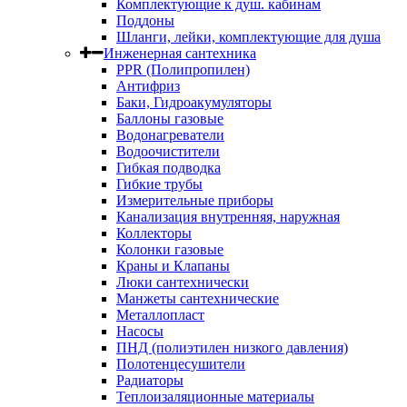
Комплектующие к душ. кабинам
Поддоны
Шланги, лейки, комплектующие для душа
Инженерная сантехника
PPR (Полипропилен)
Антифриз
Баки, Гидроакумуляторы
Баллоны газовые
Водонагреватели
Водоочистители
Гибкая подводка
Гибкие трубы
Измерительные приборы
Канализация внутренняя, наружная
Коллекторы
Колонки газовые
Краны и Клапаны
Люки сантехнически
Манжеты сантехнические
Металлопласт
Насосы
ПНД (полиэтилен низкого давления)
Полотенцесушители
Радиаторы
Теплоизаляционные материалы