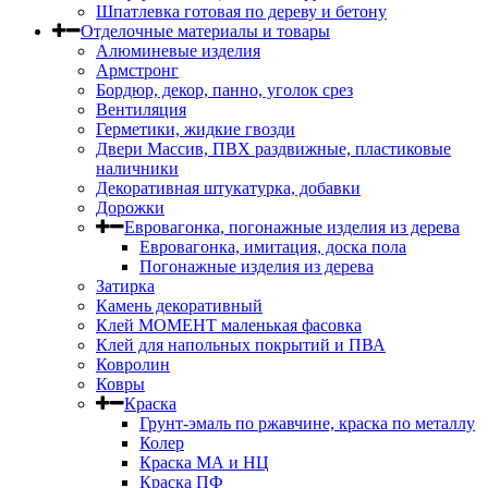
Шпатлевка готовая по дереву и бетону
Отделочные материалы и товары
Алюминевые изделия
Армстронг
Бордюр, декор, панно, уголок срез
Вентиляция
Герметики, жидкие гвозди
Двери Массив, ПВХ раздвижные, пластиковые
наличники
Декоративная штукатурка, добавки
Дорожки
Евровагонка, погонажные изделия из дерева
Евровагонка, имитация, доска пола
Погонажные изделия из дерева
Затирка
Камень декоративный
Клей МОМЕНТ маленькая фасовка
Клей для напольных покрытий и ПВА
Ковролин
Ковры
Краска
Грунт-эмаль по ржавчине, краска по металлу
Колер
Краска МА и НЦ
Краска ПФ