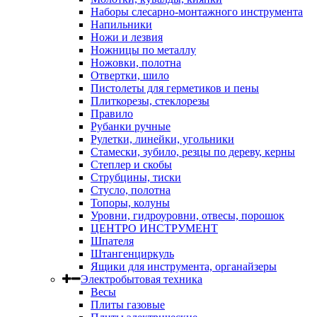
Наборы слесарно-монтажного инструмента
Напильники
Ножи и лезвия
Ножницы по металлу
Ножовки, полотна
Отвертки, шило
Пистолеты для герметиков и пены
Плиткорезы, стеклорезы
Правило
Рубанки ручные
Рулетки, линейки, угольники
Стамески, зубило, резцы по дереву, керны
Степлер и скобы
Струбцины, тиски
Стусло, полотна
Топоры, колуны
Уровни, гидроуровни, отвесы, порошок
ЦЕНТРО ИНСТРУМЕНТ
Шпателя
Штангенциркуль
Ящики для инструмента, органайзеры
Электробытовая техника
Весы
Плиты газовые