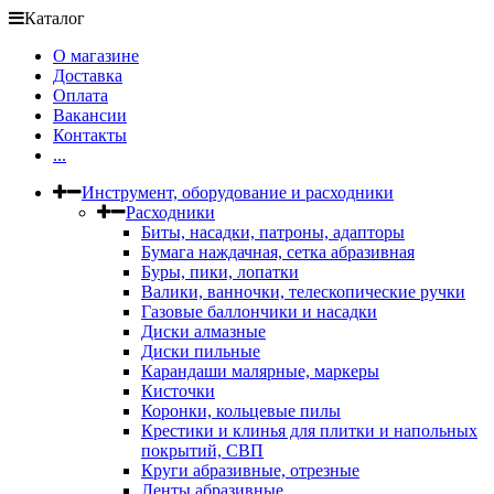
Каталог
О магазине
Доставка
Оплата
Вакансии
Контакты
...
Инструмент, оборудование и расходники
Расходники
Биты, насадки, патроны, адапторы
Бумага наждачная, сетка абразивная
Буры, пики, лопатки
Валики, ванночки, телескопические ручки
Газовые баллончики и насадки
Диски алмазные
Диски пильные
Карандаши малярные, маркеры
Кисточки
Коронки, кольцевые пилы
Крестики и клинья для плитки и напольных
покрытий, СВП
Круги абразивные, отрезные
Ленты абразивные