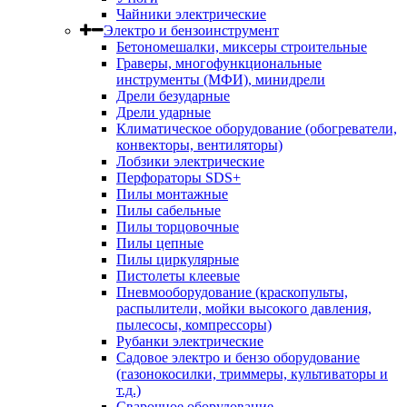
Чайники электрические
Электро и бензоинструмент
Бетономешалки, миксеры строительные
Граверы, многофункциональные
инструменты (МФИ), минидрели
Дрели безударные
Дрели ударные
Климатическое оборудование (обогреватели,
конвекторы, вентиляторы)
Лобзики электрические
Перфораторы SDS+
Пилы монтажные
Пилы сабельные
Пилы торцовочные
Пилы цепные
Пилы циркулярные
Пистолеты клеевые
Пневмооборудование (краскопульты,
распылители, мойки высокого давления,
пылесосы, компрессоры)
Рубанки электрические
Садовое электро и бензо оборудование
(газонокосилки, триммеры, культиваторы и
т.д.)
Сварочное оборудование