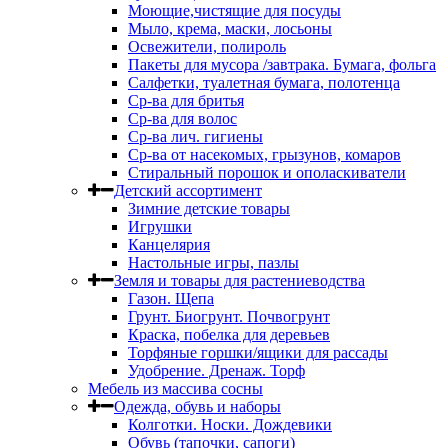
Моющие,чистящие для посуды
Мыло, крема, маски, лосьоны
Освежители, полироль
Пакеты для мусора /завтрака. Бумага, фольга
Салфетки, туалетная бумага, полотенца
Ср-ва для бритья
Ср-ва для волос
Ср-ва лич. гигиены
Ср-ва от насекомых, грызунов, комаров
Стиральный порошок и ополаскиватели
Детский ассортимент
Зимние детские товары
Игрушки
Канцелярия
Настольные игры, пазлы
Земля и товары для растениеводства
Газон. Щепа
Грунт. Биогрунт. Почвогрунт
Краска, побелка для деревьев
Торфяные горшки/ящики для рассады
Удобрение. Дренаж. Торф
Мебель из массива сосны
Одежда, обувь и наборы
Колготки. Носки. Дождевики
Обувь (тапочки, сапоги)