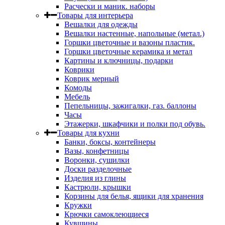
Расчески и маник. наборы
Товары для интерьера
Вешалки для одежды
Вешалки настенные, напольные (метал.)
Горшки цветочные и вазоны пластик.
Горшки цветочные керамика и метал
Картины и ключницы, подарки
Коврики
Коврик мерный
Комоды
Мебель
Пепельницы, зажигалки, газ. баллоны
Часы
Этажерки, шкафчики и полки под обувь.
Товары для кухни
Банки, боксы, контейнеры
Вазы, конфетницы
Воронки, сушилки
Доски разделочные
Изделия из глины
Кастрюли, крышки
Корзины для белья, ящики для хранения
Кружки
Крючки самоклеющиеся
Кувшины