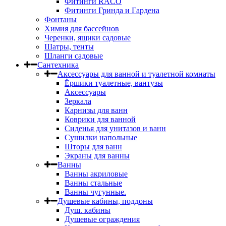
Фитинги RACO
Фитинги Гринда и Гардена
Фонтаны
Химия для бассейнов
Черенки, ящики садовые
Шатры, тенты
Шланги садовые
Сантехника
Аксессуары для ванной и туалетной комнаты
Ёршики туалетные, вантузы
Аксессуары
Зеркала
Карнизы для ванн
Коврики для ванной
Сиденья для унитазов и ванн
Сушилки напольные
Шторы для ванн
Экраны для ванны
Ванны
Ванны акриловые
Ванны стальные
Ванны чугунные.
Душевые кабины, поддоны
Душ. кабины
Душевые ограждения