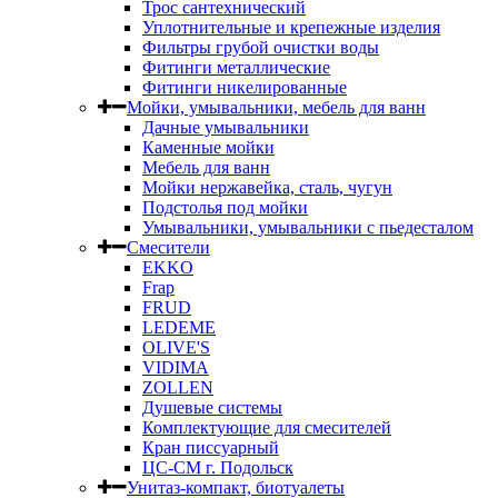
Трос сантехнический
Уплотнительные и крепежные изделия
Фильтры грубой очистки воды
Фитинги металлические
Фитинги никелированные
Мойки, умывальники, мебель для ванн
Дачные умывальники
Каменные мойки
Мебель для ванн
Мойки нержавейка, сталь, чугун
Подстолья под мойки
Умывальники, умывальники с пьедесталом
Смесители
EKKO
Frap
FRUD
LEDEME
OLIVE'S
VIDIMA
ZOLLEN
Душевые системы
Комплектующие для смесителей
Кран писсуарный
ЦС-СМ г. Подольск
Унитаз-компакт, биотуалеты