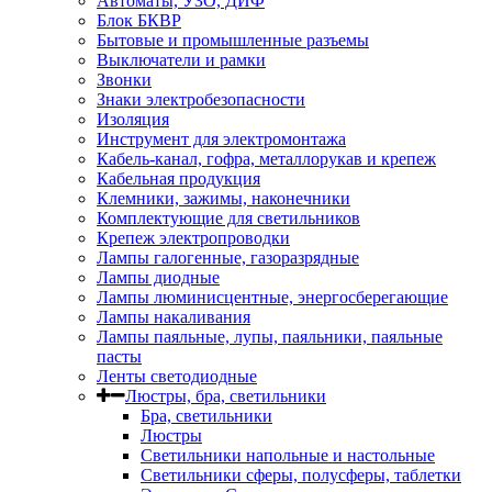
Автоматы, УЗО, ДИФ
Блок БКВР
Бытовые и промышленные разъемы
Выключатели и рамки
Звонки
Знаки электробезопасности
Изоляция
Инструмент для электромонтажа
Кабель-канал, гофра, металлорукав и крепеж
Кабельная продукция
Клемники, зажимы, наконечники
Комплектующие для светильников
Крепеж электропроводки
Лампы галогенные, газоразрядные
Лампы диодные
Лампы люминисцентные, энергосберегающие
Лампы накаливания
Лампы паяльные, лупы, паяльники, паяльные
пасты
Ленты светодиодные
Люстры, бра, светильники
Бра, светильники
Люстры
Светильники напольные и настольные
Светильники сферы, полусферы, таблетки