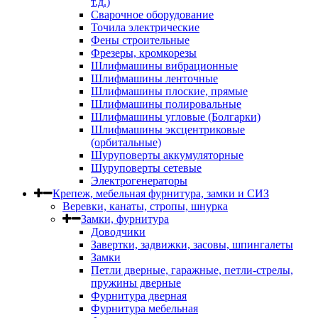
т.д.)
Сварочное оборудование
Точила электрические
Фены строительные
Фрезеры, кромкорезы
Шлифмашины вибрационные
Шлифмашины ленточные
Шлифмашины плоские, прямые
Шлифмашины полировальные
Шлифмашины угловые (Болгарки)
Шлифмашины эксцентриковые
(орбитальные)
Шуруповерты аккумуляторные
Шуруповерты сетевые
Электрогенераторы
Крепеж, мебельная фурнитура, замки и СИЗ
Веревки, канаты, стропы, шнурка
Замки, фурнитура
Доводчики
Завертки, задвижки, засовы, шпингалеты
Замки
Петли дверные, гаражные, петли-стрелы,
пружины дверные
Фурнитура дверная
Фурнитура мебельная