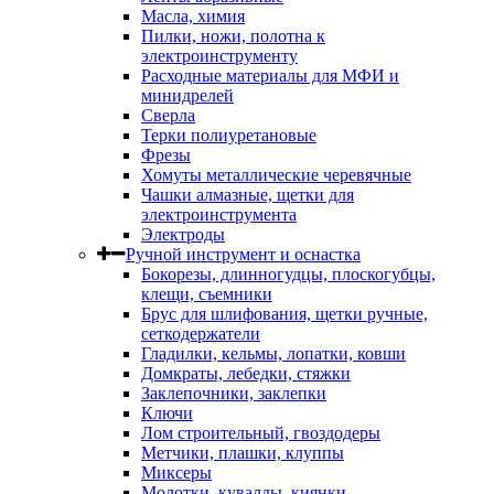
Масла, химия
Пилки, ножи, полотна к
электроинструменту
Расходные материалы для МФИ и
минидрелей
Сверла
Терки полиуретановые
Фрезы
Хомуты металлические черевячные
Чашки алмазные, щетки для
электроинструмента
Электроды
Ручной инструмент и оснастка
Бокорезы, длинногудцы, плоскогубцы,
клещи, съемники
Брус для шлифования, щетки ручные,
сеткодержатели
Гладилки, кельмы, лопатки, ковши
Домкраты, лебедки, стяжки
Заклепочники, заклепки
Ключи
Лом строительный, гвоздодеры
Метчики, плашки, клуппы
Миксеры
Молотки, кувалды, киянки