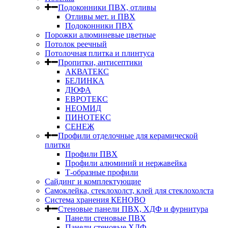
Подоконники ПВХ, отливы
Отливы мет. и ПВХ
Подоконники ПВХ
Порожки алюминевые цветные
Потолок реечный
Потолочная плитка и плинтуса
Пропитки, антисептики
АКВАТЕКС
БЕЛИНКА
ДЮФА
ЕВРОТЕКС
НЕОМИД
ПИНОТЕКС
СЕНЕЖ
Профили отделочные для керамической
плитки
Профили ПВХ
Профили алюминий и нержавейка
Т-образные профили
Сайдинг и комплектующие
Самоклейка, стеклохолст, клей для стеклохолста
Система хранения КЕНОВО
Стеновые панели ПВХ, ХДФ и фурнитура
Панели стеновые ПВХ
Панели стеновые ХДФ