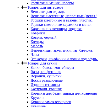
Расчески и маник. наборы
Товары для интерьера
Вешалки для одежды
Вешалки настенные, напольные (метал.)
Горшки цветочные и вазоны пластик.
Горшки цветочные керамика и метал
Картины и ключницы, подарки
Коврики
Коврик мерный
Комоды
Мебель
Пепельницы, зажигалки, газ. баллоны
Часы
Этажерки, шкафчики и полки под обувь.
Товары для кухни
Банки, боксы, контейнеры
Вазы, конфетницы
Воронки, сушилки
Доски разделочные
Изделия из глины
Кастрюли, крышки
Корзины для белья, ящики для хранения
Кружки
Крючки самоклеющиеся
Кувшины