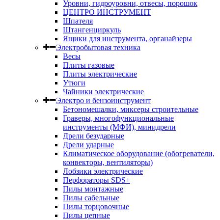
Уровни, гидроуровни, отвесы, порошок
ЦЕНТРО ИНСТРУМЕНТ
Шпателя
Штангенциркуль
Ящики для инструмента, органайзеры
Электробытовая техника
Весы
Плиты газовые
Плиты электрические
Утюги
Чайники электрические
Электро и бензоинструмент
Бетономешалки, миксеры строительные
Граверы, многофункциональные
инструменты (МФИ), минидрели
Дрели безударные
Дрели ударные
Климатическое оборудование (обогреватели,
конвекторы, вентиляторы)
Лобзики электрические
Перфораторы SDS+
Пилы монтажные
Пилы сабельные
Пилы торцовочные
Пилы цепные