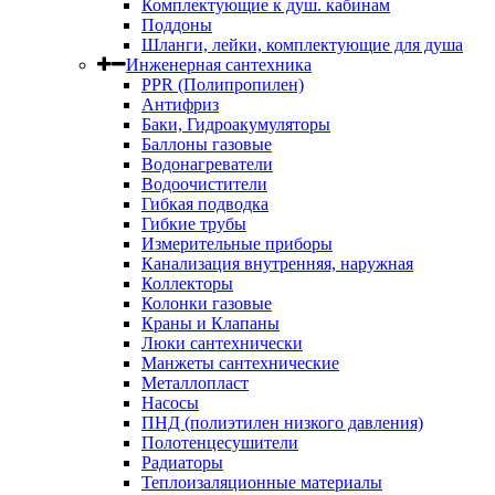
Комплектующие к душ. кабинам
Поддоны
Шланги, лейки, комплектующие для душа
Инженерная сантехника
PPR (Полипропилен)
Антифриз
Баки, Гидроакумуляторы
Баллоны газовые
Водонагреватели
Водоочистители
Гибкая подводка
Гибкие трубы
Измерительные приборы
Канализация внутренняя, наружная
Коллекторы
Колонки газовые
Краны и Клапаны
Люки сантехнически
Манжеты сантехнические
Металлопласт
Насосы
ПНД (полиэтилен низкого давления)
Полотенцесушители
Радиаторы
Теплоизаляционные материалы