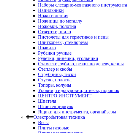
Наборы слесарно-монтажного инструмента
Напильники
Ножи и лезвия
Ножницы по металлу
Ножовки, полотна
Отвертки, шило
Пистолеты для герметиков и пены
Плиткорезы, стеклорезы
Правило
Рубанки ручные
Рулетки, линейки, угольники
Стамески, зубило, резцы по дереву, керны
Степлер и скобы
Струбцины, тиски
Стусло, полотна
Топоры, колуны
Уровни, гидроуровни, отвесы, порошок
ЦЕНТРО ИНСТРУМЕНТ
Шпателя
Штангенциркуль
Ящики для инструмента, органайзеры
Электробытовая техника
Весы
Плиты газовые