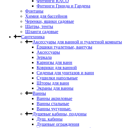
Фитинги RACO
Фитинги Гринда и Гардена
Фонтаны
Химия для бассейнов
Черенки, ящики садовые
Шатры, тенты
Шланги садовые
Сантехника
Аксессуары для ванной и туалетной комнаты
Ёршики туалетные, вантузы
Аксессуары
Зеркала
Карнизы для ванн
Коврики для ванной
Сиденья для унитазов и ванн
Сушилки напольные
Шторы для ванн
Экраны для ванны
Ванны
Ванны акриловые
Ванны стальные
Ванны чугунные.
Душевые кабины, поддоны
Душ. кабины
Душевые ограждения