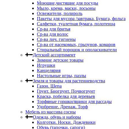
Моющие,чистящие для посуды
Мыло, крема, маски, лосьоны
Освежители, полироль
Пакеты для мусора /завтрака. Бумага, фольга
Салфетки, туалетная бумага, полотенца
Ср-ва для бритья
Ср-ва для волос
Ср-ва лич. гигиены
Ср-ва от насекомых, грызунов, комаров
Стиральный порошок и ополаскиватели
Детский ассортимент
Зимние детские товары
Игрушки
Канцелярия
Настольные игры, пазлы
Земля и товары для растениеводства
Газон. Щепа
Грунт. Биогрунт. Почвогрунт
Краска, побелка для деревьев
Торфяные горшки/ящики для рассады
Удобрение. Дренаж. Торф
Мебель из массива сосны
Одежда, обувь и наборы
Колготки. Носки. Дождевики
Обувь (тапочки, сапоги)