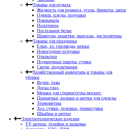
Товары для отдыха
Жидкость для розжига, уголь, брикеты, щепа
Одеяла, пледы, подушки
Покрывала
Полотенца
Постельное белье
Шампура, решетки, мангалы, дистиляторы
Товары для праздника
Елки, эл. гирлянды, венки
Новогодние игрушки
Открытки
Подарочные пакеты, сумки
Свечи, подсвечники
Хозяйственный инвентарь и товары для
уборки
Ведра, тазы
Доска глад.
Мешки для стирки/сетка москит.
Прищепки, ролики и щетки для одежды
Термометры
Хоз. сумки, тележки, термосумки
Швабры и щетки
Электротехнические изделия
TV aнтена, телефон и разъемы