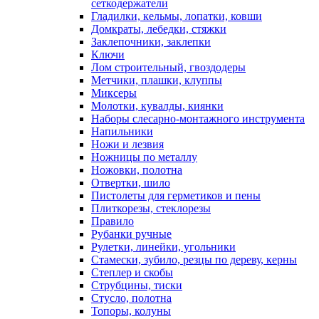
сеткодержатели
Гладилки, кельмы, лопатки, ковши
Домкраты, лебедки, стяжки
Заклепочники, заклепки
Ключи
Лом строительный, гвоздодеры
Метчики, плашки, клуппы
Миксеры
Молотки, кувалды, киянки
Наборы слесарно-монтажного инструмента
Напильники
Ножи и лезвия
Ножницы по металлу
Ножовки, полотна
Отвертки, шило
Пистолеты для герметиков и пены
Плиткорезы, стеклорезы
Правило
Рубанки ручные
Рулетки, линейки, угольники
Стамески, зубило, резцы по дереву, керны
Степлер и скобы
Струбцины, тиски
Стусло, полотна
Топоры, колуны