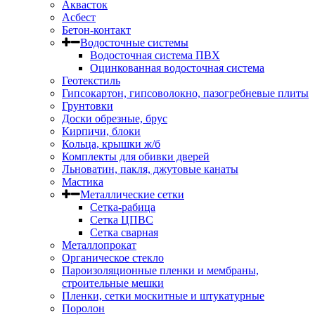
Аквасток
Асбест
Бетон-контакт
Водосточные системы
Водосточная система ПВХ
Оцинкованная водосточная система
Геотекстиль
Гипсокартон, гипсоволокно, пазогребневые плиты
Грунтовки
Доски обрезные, брус
Кирпичи, блоки
Кольца, крышки ж/б
Комплекты для обивки дверей
Льноватин, пакля, джутовые канаты
Мастика
Металлические сетки
Сетка-рабица
Сетка ЦПВС
Сетка сварная
Металлопрокат
Органическое стекло
Пароизоляционные пленки и мембраны,
строительные мешки
Пленки, сетки москитные и штукатурные
Поролон