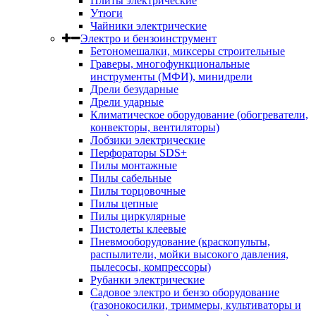
Плиты электрические
Утюги
Чайники электрические
Электро и бензоинструмент
Бетономешалки, миксеры строительные
Граверы, многофункциональные
инструменты (МФИ), минидрели
Дрели безударные
Дрели ударные
Климатическое оборудование (обогреватели,
конвекторы, вентиляторы)
Лобзики электрические
Перфораторы SDS+
Пилы монтажные
Пилы сабельные
Пилы торцовочные
Пилы цепные
Пилы циркулярные
Пистолеты клеевые
Пневмооборудование (краскопульты,
распылители, мойки высокого давления,
пылесосы, компрессоры)
Рубанки электрические
Садовое электро и бензо оборудование
(газонокосилки, триммеры, культиваторы и