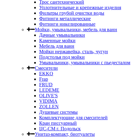
Трос сантехнический
Уплотнительные и крепежные изделия
Фильтры грубой очистки воды
Фитинги металлические
Фитинги никелированные
Мойки, умывальники, мебель для ванн
Дачные умывальники
Каменные мойки
Мебель для ванн
Мойки нержавейка, сталь, чугун
Подстолья под мойки
Умывальники, умывальники с пьедесталом
Смесители
EKKO
Frap
FRUD
LEDEME
OLIVE'S
VIDIMA
ZOLLEN
Душевые системы
Комплектующие для смесителей
Кран писсуарный
ЦС-СМ г. Подольск
Унитаз-компакт, биотуалеты