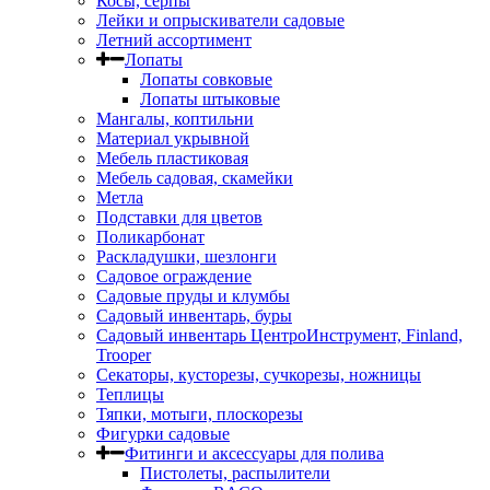
Косы, серпы
Лейки и опрыскиватели садовые
Летний ассортимент
Лопаты
Лопаты совковые
Лопаты штыковые
Мангалы, коптильни
Материал укрывной
Мебель пластиковая
Мебель садовая, скамейки
Метла
Подставки для цветов
Поликарбонат
Раскладушки, шезлонги
Садовое ограждение
Садовые пруды и клумбы
Садовый инвентарь, буры
Садовый инвентарь ЦентроИнструмент, Finland,
Trooper
Секаторы, кусторезы, сучкорезы, ножницы
Теплицы
Тяпки, мотыги, плоскорезы
Фигурки садовые
Фитинги и аксессуары для полива
Пистолеты, распылители