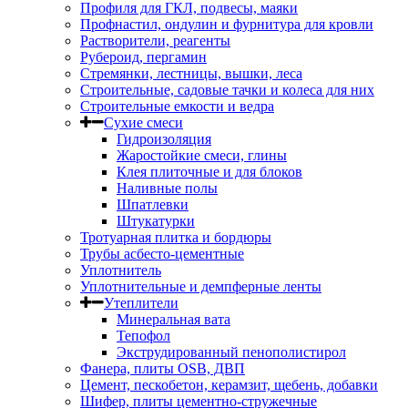
Профиля для ГКЛ, подвесы, маяки
Профнастил, ондулин и фурнитура для кровли
Растворители, реагенты
Рубероид, пергамин
Стремянки, лестницы, вышки, леса
Строительные, садовые тачки и колеса для них
Строительные емкости и ведра
Сухие смеси
Гидроизоляция
Жаростойкие смеси, глины
Клея плиточные и для блоков
Наливные полы
Шпатлевки
Штукатурки
Тротуарная плитка и бордюры
Трубы асбесто-цементные
Уплотнитель
Уплотнительные и демпферные ленты
Утеплители
Минеральная вата
Тепофол
Экструдированный пенополистирол
Фанера, плиты OSB, ДВП
Цемент, пескобетон, керамзит, щебень, добавки
Шифер, плиты цементно-стружечные