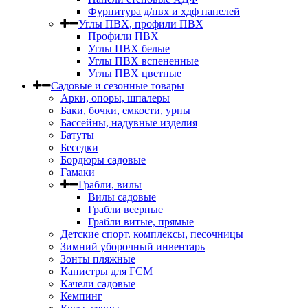
Фурнитура д/пвх и хдф панелей
Углы ПВХ, профили ПВХ
Профили ПВХ
Углы ПВХ белые
Углы ПВХ вспененные
Углы ПВХ цветные
Садовые и сезонные товары
Арки, опоры, шпалеры
Баки, бочки, емкости, урны
Бассейны, надувные изделия
Батуты
Беседки
Бордюры садовые
Гамаки
Грабли, вилы
Вилы садовые
Грабли веерные
Грабли витые, прямые
Детские спорт. комплексы, песочницы
Зимний уборочный инвентарь
Зонты пляжные
Канистры для ГСМ
Качели садовые
Кемпинг