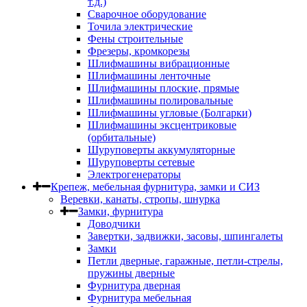
т.д.)
Сварочное оборудование
Точила электрические
Фены строительные
Фрезеры, кромкорезы
Шлифмашины вибрационные
Шлифмашины ленточные
Шлифмашины плоские, прямые
Шлифмашины полировальные
Шлифмашины угловые (Болгарки)
Шлифмашины эксцентриковые
(орбитальные)
Шуруповерты аккумуляторные
Шуруповерты сетевые
Электрогенераторы
Крепеж, мебельная фурнитура, замки и СИЗ
Веревки, канаты, стропы, шнурка
Замки, фурнитура
Доводчики
Завертки, задвижки, засовы, шпингалеты
Замки
Петли дверные, гаражные, петли-стрелы,
пружины дверные
Фурнитура дверная
Фурнитура мебельная