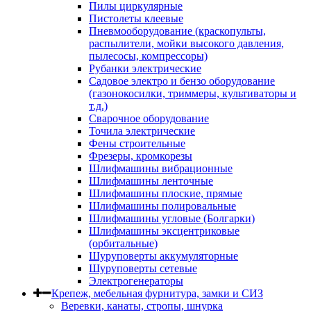
Пилы циркулярные
Пистолеты клеевые
Пневмооборудование (краскопульты,
распылители, мойки высокого давления,
пылесосы, компрессоры)
Рубанки электрические
Садовое электро и бензо оборудование
(газонокосилки, триммеры, культиваторы и
т.д.)
Сварочное оборудование
Точила электрические
Фены строительные
Фрезеры, кромкорезы
Шлифмашины вибрационные
Шлифмашины ленточные
Шлифмашины плоские, прямые
Шлифмашины полировальные
Шлифмашины угловые (Болгарки)
Шлифмашины эксцентриковые
(орбитальные)
Шуруповерты аккумуляторные
Шуруповерты сетевые
Электрогенераторы
Крепеж, мебельная фурнитура, замки и СИЗ
Веревки, канаты, стропы, шнурка