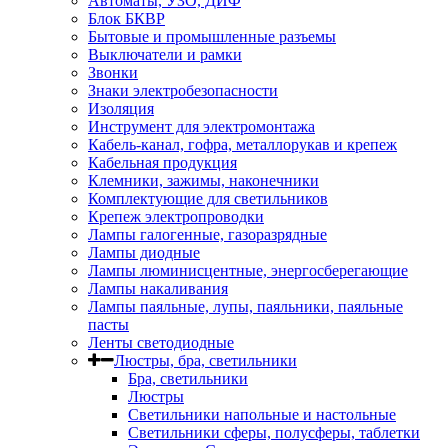
Автоматы, УЗО, ДИФ
Блок БКВР
Бытовые и промышленные разъемы
Выключатели и рамки
Звонки
Знаки электробезопасности
Изоляция
Инструмент для электромонтажа
Кабель-канал, гофра, металлорукав и крепеж
Кабельная продукция
Клемники, зажимы, наконечники
Комплектующие для светильников
Крепеж электропроводки
Лампы галогенные, газоразрядные
Лампы диодные
Лампы люминисцентные, энергосберегающие
Лампы накаливания
Лампы паяльные, лупы, паяльники, паяльные
пасты
Ленты светодиодные
Люстры, бра, светильники
Бра, светильники
Люстры
Светильники напольные и настольные
Светильники сферы, полусферы, таблетки