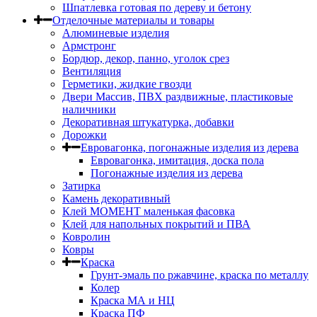
Шпатлевка готовая по дереву и бетону
Отделочные материалы и товары
Алюминевые изделия
Армстронг
Бордюр, декор, панно, уголок срез
Вентиляция
Герметики, жидкие гвозди
Двери Массив, ПВХ раздвижные, пластиковые
наличники
Декоративная штукатурка, добавки
Дорожки
Евровагонка, погонажные изделия из дерева
Евровагонка, имитация, доска пола
Погонажные изделия из дерева
Затирка
Камень декоративный
Клей МОМЕНТ маленькая фасовка
Клей для напольных покрытий и ПВА
Ковролин
Ковры
Краска
Грунт-эмаль по ржавчине, краска по металлу
Колер
Краска МА и НЦ
Краска ПФ