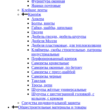
Фурнитура оконная
Ящики почтовые
Клейкие ленты
Крепёж
Анкера
Болты, винты
Гайки, шайбы, шпильки
Гвозди
Дюбель-гвозди, дюбель-шурупы
Дюбеля Молли
Дюбеля пластиковые, для теплоизоляции
Кляймеры, скобы строительные, патроны
индустриальные
Перфорированный крепеж
Саморезы кровельные
Саморезы оконные, по бетону
Саморезы с пресс-шайбой
Саморезы черные
Такелаж
Тросы, цепи
Шурупы жёлтые универсальные
Шурупы с шестигранной головкой, с
кольцом, с крюком
Средства индивидуальной защиты
Общестроительные материалы и товары