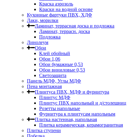
Краска аэрозоль
Краски на водной основе
Кухонные фартуки ПВХ, ХДФ
Лаки, морилки
Ламинат, террасная доска и подложка
Ламинат, террасн. доска
Подложка
Линолеум
Обои
Клей обойный
Обои 1,06
Обои бумажные 0,53
Обои виниловые 0,53
Светозащита
Панель МДФ, Углы МДФ
Пена монтажная
Плинтуса ПВХ, МДФ и фурнитура
Плинтус МДФ
Плинтус ПВХ напольный и д/столешниц
Розетты напольные
Фурнитура к плинтусам напольным
Плитка настенная, напольная
Плитка керамическая, керамогранитная
Плитка ступени
Побелка