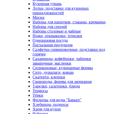
Кухонная утварь
Лотки, подставки для кухонных
принадлежностей
Миски
Наборы для напитков, стаканы, креманки
Наборы для специй
Наборы столовые и чайные
Ножи, открывалки, точилки
Одноразовая посуда
Пасхальная продукция
Салфетки сервировочные, подставки под
горячее
Сахарницы, кофейники, чайники
заварочные, масленки
Силиконовые, кулинарные формы
Сито, дуршлаги, ковши
Скатерти, клеенки
Сковороды, формы для запекания
Тарелки, салатники, блюда
Термосы
Тёрки
Фильтры для воды "Барьер"
Хлебницы, подносы
Хром для кухни
Чайники