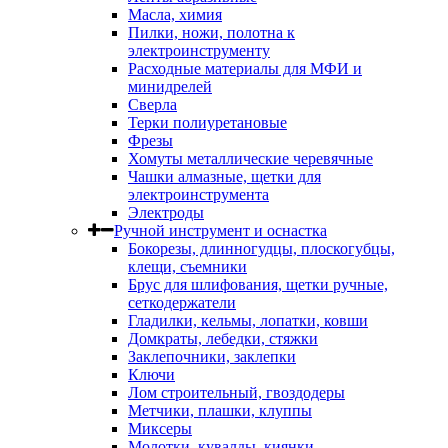
Масла, химия
Пилки, ножи, полотна к
электроинструменту
Расходные материалы для МФИ и
минидрелей
Сверла
Терки полиуретановые
Фрезы
Хомуты металлические черевячные
Чашки алмазные, щетки для
электроинструмента
Электроды
Ручной инструмент и оснастка
Бокорезы, длинногудцы, плоскогубцы,
клещи, съемники
Брус для шлифования, щетки ручные,
сеткодержатели
Гладилки, кельмы, лопатки, ковши
Домкраты, лебедки, стяжки
Заклепочники, заклепки
Ключи
Лом строительный, гвоздодеры
Метчики, плашки, клуппы
Миксеры
Молотки, кувалды, киянки