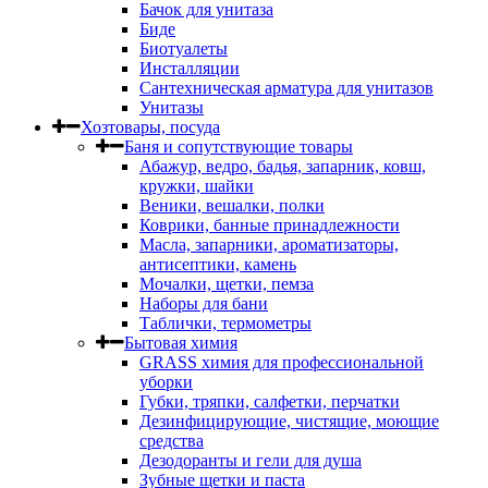
Бачок для унитаза
Биде
Биотуалеты
Инсталляции
Сантехническая арматура для унитазов
Унитазы
Хозтовары, посуда
Баня и сопутствующие товары
Абажур, ведро, бадья, запарник, ковш,
кружки, шайки
Веники, вешалки, полки
Коврики, банные принадлежности
Масла, запарники, ароматизаторы,
антисептики, камень
Мочалки, щетки, пемза
Наборы для бани
Таблички, термометры
Бытовая химия
GRASS химия для профессиональной
уборки
Губки, тряпки, салфетки, перчатки
Дезинфицирующие, чистящие, моющие
средства
Дезодоранты и гели для душа
Зубные щетки и паста