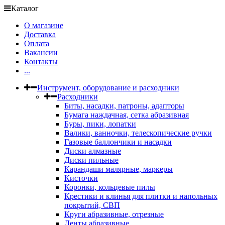
Каталог
О магазине
Доставка
Оплата
Вакансии
Контакты
...
Инструмент, оборудование и расходники
Расходники
Биты, насадки, патроны, адапторы
Бумага наждачная, сетка абразивная
Буры, пики, лопатки
Валики, ванночки, телескопические ручки
Газовые баллончики и насадки
Диски алмазные
Диски пильные
Карандаши малярные, маркеры
Кисточки
Коронки, кольцевые пилы
Крестики и клинья для плитки и напольных
покрытий, СВП
Круги абразивные, отрезные
Ленты абразивные