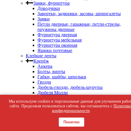
Замки, фурнитура
Доводчики
Завертки, задвижки, засовы, шпингалеты
Замки
Петли дверные, гаражные, петли-стрелы,
пружины дверные
Фурнитура дверная
Фурнитура мебельная
Фурнитура оконная
Ящики почтовые
Клейкие ленты
Крепёж
Анкера
Болты, винты
Гайки, шайбы, шпильки
Гвозди
Дюбель-гвозди, дюбель-шурупы
Дюбеля Молли
Дюбеля пластиковые, для теплоизоляции
Мы используем cookies и персональные данные для улучшения рабо
Кляймеры, скобы строительные, патроны
сайта. Продолжая пользоваться сайтом, вы соглашаетесь с
Политико
индустриальные
конфиденциальности
.
Перфорированный крепеж
Саморезы кровельные
Понятно
Саморезы оконные, по бетону
Саморезы с пресс-шайбой