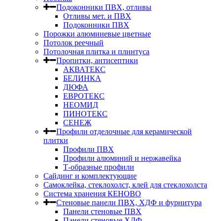
Подоконники ПВХ, отливы
Отливы мет. и ПВХ
Подоконники ПВХ
Порожки алюминевые цветные
Потолок реечный
Потолочная плитка и плинтуса
Пропитки, антисептики
АКВАТЕКС
БЕЛИНКА
ДЮФА
ЕВРОТЕКС
НЕОМИД
ПИНОТЕКС
СЕНЕЖ
Профили отделочные для керамической
плитки
Профили ПВХ
Профили алюминий и нержавейка
Т-образные профили
Сайдинг и комплектующие
Самоклейка, стеклохолст, клей для стеклохолста
Система хранения КЕНОВО
Стеновые панели ПВХ, ХДФ и фурнитура
Панели стеновые ПВХ
Панели стеновые ХДФ