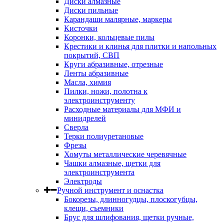
Диски алмазные
Диски пильные
Карандаши малярные, маркеры
Кисточки
Коронки, кольцевые пилы
Крестики и клинья для плитки и напольных
покрытий, СВП
Круги абразивные, отрезные
Ленты абразивные
Масла, химия
Пилки, ножи, полотна к
электроинструменту
Расходные материалы для МФИ и
минидрелей
Сверла
Терки полиуретановые
Фрезы
Хомуты металлические черевячные
Чашки алмазные, щетки для
электроинструмента
Электроды
Ручной инструмент и оснастка
Бокорезы, длинногудцы, плоскогубцы,
клещи, съемники
Брус для шлифования, щетки ручные,