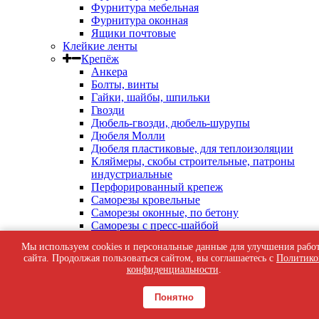
Фурнитура мебельная
Фурнитура оконная
Ящики почтовые
Клейкие ленты
Крепёж
Анкера
Болты, винты
Гайки, шайбы, шпильки
Гвозди
Дюбель-гвозди, дюбель-шурупы
Дюбеля Молли
Дюбеля пластиковые, для теплоизоляции
Кляймеры, скобы строительные, патроны
индустриальные
Перфорированный крепеж
Саморезы кровельные
Саморезы оконные, по бетону
Саморезы с пресс-шайбой
Саморезы черные
Мы используем cookies и персональные данные для улучшения рабо
Такелаж
сайта. Продолжая пользоваться сайтом, вы соглашаетесь с
Политико
Тросы, цепи
конфиденциальности
.
Шурупы жёлтые универсальные
Шурупы с шестигранной головкой, с
Понятно
кольцом, с крюком
Средства индивидуальной защиты