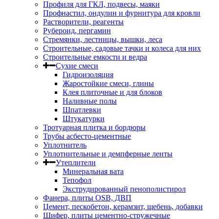
Профиля для ГКЛ, подвесы, маяки
Профнастил, ондулин и фурнитура для кровли
Растворители, реагенты
Рубероид, пергамин
Стремянки, лестницы, вышки, леса
Строительные, садовые тачки и колеса для них
Строительные емкости и ведра
Сухие смеси
Гидроизоляция
Жаростойкие смеси, глины
Клея плиточные и для блоков
Наливные полы
Шпатлевки
Штукатурки
Тротуарная плитка и бордюры
Трубы асбесто-цементные
Уплотнитель
Уплотнительные и демпферные ленты
Утеплители
Минеральная вата
Тепофол
Экструдированный пенополистирол
Фанера, плиты OSB, ДВП
Цемент, пескобетон, керамзит, щебень, добавки
Шифер, плиты цементно-стружечные