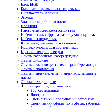
Автоматы, УЗО, ДИФ
Блок БКВР
Бытовые и промышленные разъемы
Выключатели и рамки
Звонки
Знаки электробезопасности
Изоляция
Инструмент для электромонтажа
Кабель-канал, гофра, металлорукав и крепеж
Кабельная продукция
Клемники, зажимы, наконечники
Комплектующие для светильников
Крепеж электропроводки
Лампы галогенные, газоразрядные
Лампы диодные
Лампы люминисцентные, энергосберегающие
Лампы накаливания
Лампы паяльные, лупы, паяльники, паяльные
пасты
Ленты светодиодные
Люстры, бра, светильники
Бра, светильники
Люстры
Светильники напольные и настольные
Светильники сферы, полусферы, таблетки