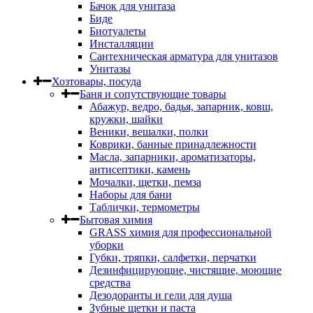
Бачок для унитаза
Биде
Биотуалеты
Инсталляции
Сантехническая арматура для унитазов
Унитазы
Хозтовары, посуда
Баня и сопутствующие товары
Абажур, ведро, бадья, запарник, ковш,
кружки, шайки
Веники, вешалки, полки
Коврики, банные принадлежности
Масла, запарники, ароматизаторы,
антисептики, камень
Мочалки, щетки, пемза
Наборы для бани
Таблички, термометры
Бытовая химия
GRASS химия для профессиональной
уборки
Губки, тряпки, салфетки, перчатки
Дезинфицирующие, чистящие, моющие
средства
Дезодоранты и гели для душа
Зубные щетки и паста