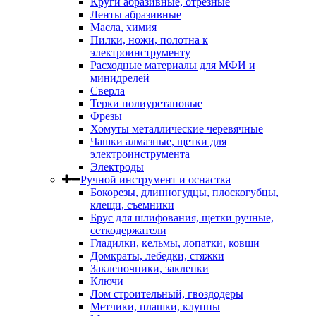
Круги абразивные, отрезные
Ленты абразивные
Масла, химия
Пилки, ножи, полотна к
электроинструменту
Расходные материалы для МФИ и
минидрелей
Сверла
Терки полиуретановые
Фрезы
Хомуты металлические черевячные
Чашки алмазные, щетки для
электроинструмента
Электроды
Ручной инструмент и оснастка
Бокорезы, длинногудцы, плоскогубцы,
клещи, съемники
Брус для шлифования, щетки ручные,
сеткодержатели
Гладилки, кельмы, лопатки, ковши
Домкраты, лебедки, стяжки
Заклепочники, заклепки
Ключи
Лом строительный, гвоздодеры
Метчики, плашки, клуппы