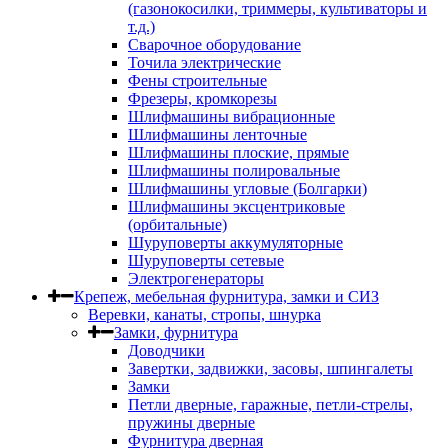
(газонокосилки, триммеры, культиваторы и
т.д.)
Сварочное оборудование
Точила электрические
Фены строительные
Фрезеры, кромкорезы
Шлифмашины вибрационные
Шлифмашины ленточные
Шлифмашины плоские, прямые
Шлифмашины полировальные
Шлифмашины угловые (Болгарки)
Шлифмашины эксцентриковые
(орбитальные)
Шуруповерты аккумуляторные
Шуруповерты сетевые
Электрогенераторы
Крепеж, мебельная фурнитура, замки и СИЗ
Веревки, канаты, стропы, шнурка
Замки, фурнитура
Доводчики
Завертки, задвижки, засовы, шпингалеты
Замки
Петли дверные, гаражные, петли-стрелы,
пружины дверные
Фурнитура дверная