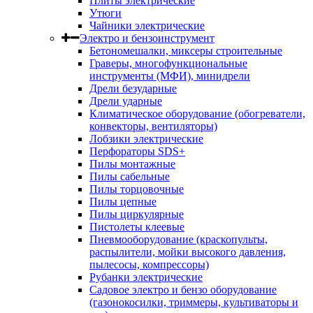
Плиты электрические
Утюги
Чайники электрические
Электро и бензоинструмент
Бетономешалки, миксеры строительные
Граверы, многофункциональные
инструменты (МФИ), минидрели
Дрели безударные
Дрели ударные
Климатическое оборудование (обогреватели,
конвекторы, вентиляторы)
Лобзики электрические
Перфораторы SDS+
Пилы монтажные
Пилы сабельные
Пилы торцовочные
Пилы цепные
Пилы циркулярные
Пистолеты клеевые
Пневмооборудование (краскопульты,
распылители, мойки высокого давления,
пылесосы, компрессоры)
Рубанки электрические
Садовое электро и бензо оборудование
(газонокосилки, триммеры, культиваторы и