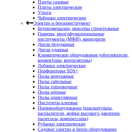
Плиты газовые
Плиты электрические
Утюги
Чайники электрические
Электро и бензоинструмент
Бетономешалки, миксеры строительные
Граверы, многофункциональные
инструменты (МФИ), минидрели
Дрели безударные
Дрели ударные
Климатическое оборудование (обогреватели,
конвекторы, вентиляторы)
Лобзики электрические
Перфораторы SDS+
Пилы монтажные
Пилы сабельные
Пилы торцовочные
Пилы цепные
Пилы циркулярные
Пистолеты клеевые
Пневмооборудование (краскопульты,
распылители, мойки высокого давления,
пылесосы, компрессоры)
Рубанки электрические
Садовое электро и бензо оборудование