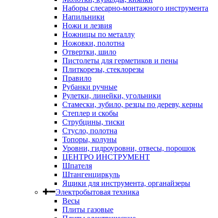
Наборы слесарно-монтажного инструмента
Напильники
Ножи и лезвия
Ножницы по металлу
Ножовки, полотна
Отвертки, шило
Пистолеты для герметиков и пены
Плиткорезы, стеклорезы
Правило
Рубанки ручные
Рулетки, линейки, угольники
Стамески, зубило, резцы по дереву, керны
Степлер и скобы
Струбцины, тиски
Стусло, полотна
Топоры, колуны
Уровни, гидроуровни, отвесы, порошок
ЦЕНТРО ИНСТРУМЕНТ
Шпателя
Штангенциркуль
Ящики для инструмента, органайзеры
Электробытовая техника
Весы
Плиты газовые