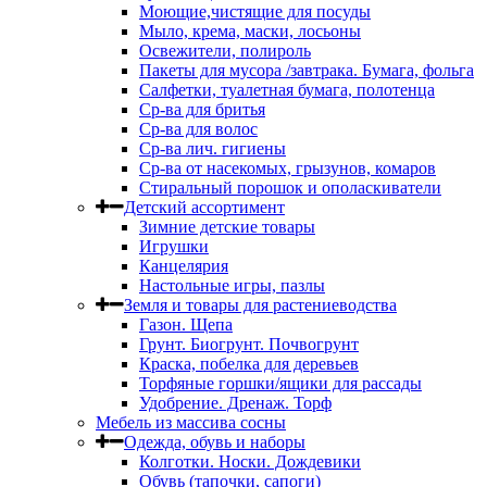
Моющие,чистящие для посуды
Мыло, крема, маски, лосьоны
Освежители, полироль
Пакеты для мусора /завтрака. Бумага, фольга
Салфетки, туалетная бумага, полотенца
Ср-ва для бритья
Ср-ва для волос
Ср-ва лич. гигиены
Ср-ва от насекомых, грызунов, комаров
Стиральный порошок и ополаскиватели
Детский ассортимент
Зимние детские товары
Игрушки
Канцелярия
Настольные игры, пазлы
Земля и товары для растениеводства
Газон. Щепа
Грунт. Биогрунт. Почвогрунт
Краска, побелка для деревьев
Торфяные горшки/ящики для рассады
Удобрение. Дренаж. Торф
Мебель из массива сосны
Одежда, обувь и наборы
Колготки. Носки. Дождевики
Обувь (тапочки, сапоги)