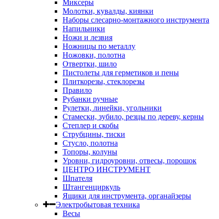
Миксеры
Молотки, кувалды, киянки
Наборы слесарно-монтажного инструмента
Напильники
Ножи и лезвия
Ножницы по металлу
Ножовки, полотна
Отвертки, шило
Пистолеты для герметиков и пены
Плиткорезы, стеклорезы
Правило
Рубанки ручные
Рулетки, линейки, угольники
Стамески, зубило, резцы по дереву, керны
Степлер и скобы
Струбцины, тиски
Стусло, полотна
Топоры, колуны
Уровни, гидроуровни, отвесы, порошок
ЦЕНТРО ИНСТРУМЕНТ
Шпателя
Штангенциркуль
Ящики для инструмента, органайзеры
Электробытовая техника
Весы