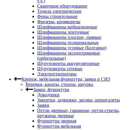
т.д.)
Сварочное оборудование
Точила электрические
Фены строительные
Фрезеры, кромкорезы
Шлифмашины вибрационные
Шлифмашины ленточные
Шлифмашины плоские, прямые
Шлифмашины полировальные
Шлифмашины угловые (Болгарки)
Шлифмашины эксцентриковые
(орбитальные)
Шуруповерты аккумуляторные
Шуруповерты сетевые
Электрогенераторы
Крепеж, мебельная фурнитура, замки и СИЗ
Веревки, канаты, стропы, шнурка
Замки, фурнитура
Доводчики
Завертки, задвижки, засовы, шпингалеты
Замки
Петли дверные, гаражные, петли-стрелы,
пружины дверные
Фурнитура дверная
Фурнитура мебельная