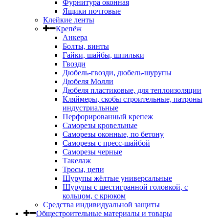
Фурнитура оконная
Ящики почтовые
Клейкие ленты
Крепёж
Анкера
Болты, винты
Гайки, шайбы, шпильки
Гвозди
Дюбель-гвозди, дюбель-шурупы
Дюбеля Молли
Дюбеля пластиковые, для теплоизоляции
Кляймеры, скобы строительные, патроны
индустриальные
Перфорированный крепеж
Саморезы кровельные
Саморезы оконные, по бетону
Саморезы с пресс-шайбой
Саморезы черные
Такелаж
Тросы, цепи
Шурупы жёлтые универсальные
Шурупы с шестигранной головкой, с
кольцом, с крюком
Средства индивидуальной защиты
Общестроительные материалы и товары