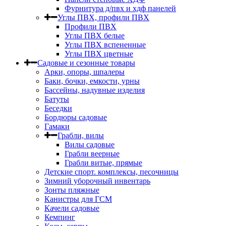
Фурнитура д/пвх и хдф панелей
Углы ПВХ, профили ПВХ
Профили ПВХ
Углы ПВХ белые
Углы ПВХ вспененные
Углы ПВХ цветные
Садовые и сезонные товары
Арки, опоры, шпалеры
Баки, бочки, емкости, урны
Бассейны, надувные изделия
Батуты
Беседки
Бордюры садовые
Гамаки
Грабли, вилы
Вилы садовые
Грабли веерные
Грабли витые, прямые
Детские спорт. комплексы, песочницы
Зимний уборочный инвентарь
Зонты пляжные
Канистры для ГСМ
Качели садовые
Кемпинг