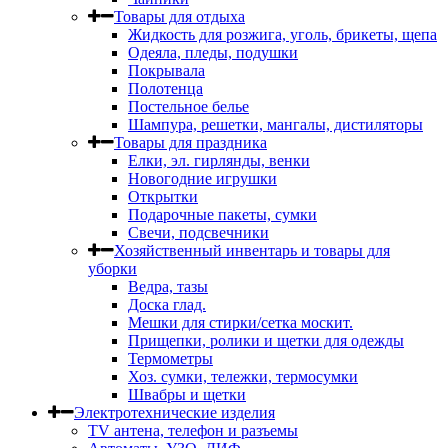
Товары для отдыха
Жидкость для розжига, уголь, брикеты, щепа
Одеяла, пледы, подушки
Покрывала
Полотенца
Постельное белье
Шампура, решетки, мангалы, дистиляторы
Товары для праздника
Елки, эл. гирлянды, венки
Новогодние игрушки
Открытки
Подарочные пакеты, сумки
Свечи, подсвечники
Хозяйственный инвентарь и товары для
уборки
Ведра, тазы
Доска глад.
Мешки для стирки/сетка москит.
Прищепки, ролики и щетки для одежды
Термометры
Хоз. сумки, тележки, термосумки
Швабры и щетки
Электротехнические изделия
TV aнтена, телефон и разъемы