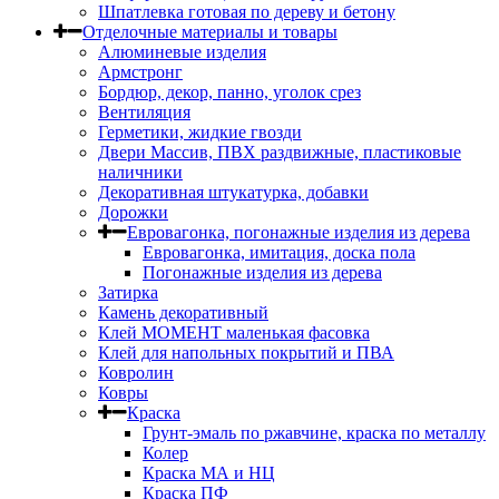
Шпатлевка готовая по дереву и бетону
Отделочные материалы и товары
Алюминевые изделия
Армстронг
Бордюр, декор, панно, уголок срез
Вентиляция
Герметики, жидкие гвозди
Двери Массив, ПВХ раздвижные, пластиковые
наличники
Декоративная штукатурка, добавки
Дорожки
Евровагонка, погонажные изделия из дерева
Евровагонка, имитация, доска пола
Погонажные изделия из дерева
Затирка
Камень декоративный
Клей МОМЕНТ маленькая фасовка
Клей для напольных покрытий и ПВА
Ковролин
Ковры
Краска
Грунт-эмаль по ржавчине, краска по металлу
Колер
Краска МА и НЦ
Краска ПФ