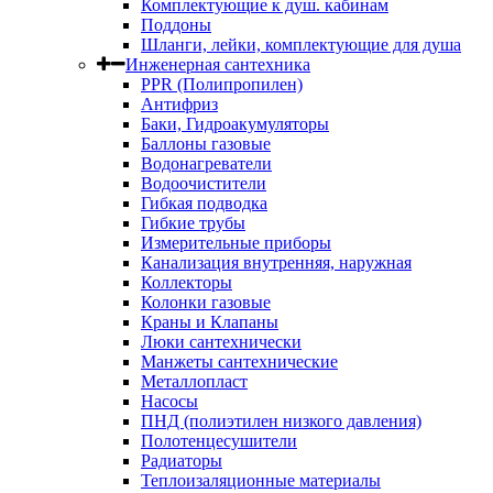
Комплектующие к душ. кабинам
Поддоны
Шланги, лейки, комплектующие для душа
Инженерная сантехника
PPR (Полипропилен)
Антифриз
Баки, Гидроакумуляторы
Баллоны газовые
Водонагреватели
Водоочистители
Гибкая подводка
Гибкие трубы
Измерительные приборы
Канализация внутренняя, наружная
Коллекторы
Колонки газовые
Краны и Клапаны
Люки сантехнически
Манжеты сантехнические
Металлопласт
Насосы
ПНД (полиэтилен низкого давления)
Полотенцесушители
Радиаторы
Теплоизаляционные материалы