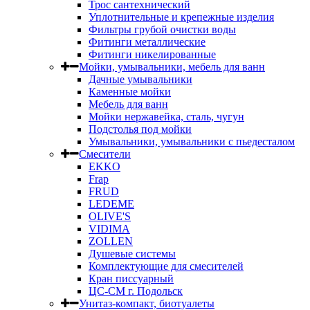
Трос сантехнический
Уплотнительные и крепежные изделия
Фильтры грубой очистки воды
Фитинги металлические
Фитинги никелированные
Мойки, умывальники, мебель для ванн
Дачные умывальники
Каменные мойки
Мебель для ванн
Мойки нержавейка, сталь, чугун
Подстолья под мойки
Умывальники, умывальники с пьедесталом
Смесители
EKKO
Frap
FRUD
LEDEME
OLIVE'S
VIDIMA
ZOLLEN
Душевые системы
Комплектующие для смесителей
Кран писсуарный
ЦС-СМ г. Подольск
Унитаз-компакт, биотуалеты