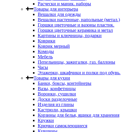
Расчески и маник. наборы
Товары для интерьера
Вешалки для одежды
Вешалки настенные, напольные (метал.)
Горшки цветочные и вазоны пластик.
Горшки цветочные керамика и метал
Картины и ключницы, подарки
Коврики
Коврик мерный
Комоды
Мебель
Пепельницы, зажигалки, газ. баллоны
Часы
Этажерки, шкафчики и полки под обувь.
Товары для кухни
Банки, боксы, контейнеры
Вазы, конфетницы
Воронки, сушилки
Доски разделочные
Изделия из глины
Кастрюли, крышки
Корзины для белья, ящики для хранения
Кружки
Крючки самоклеющиеся
Кувшины