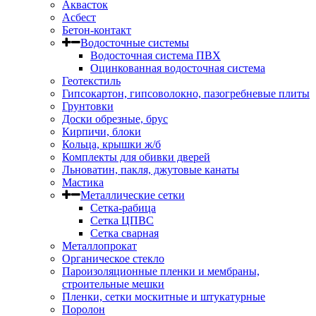
Аквасток
Асбест
Бетон-контакт
Водосточные системы
Водосточная система ПВХ
Оцинкованная водосточная система
Геотекстиль
Гипсокартон, гипсоволокно, пазогребневые плиты
Грунтовки
Доски обрезные, брус
Кирпичи, блоки
Кольца, крышки ж/б
Комплекты для обивки дверей
Льноватин, пакля, джутовые канаты
Мастика
Металлические сетки
Сетка-рабица
Сетка ЦПВС
Сетка сварная
Металлопрокат
Органическое стекло
Пароизоляционные пленки и мембраны,
строительные мешки
Пленки, сетки москитные и штукатурные
Поролон