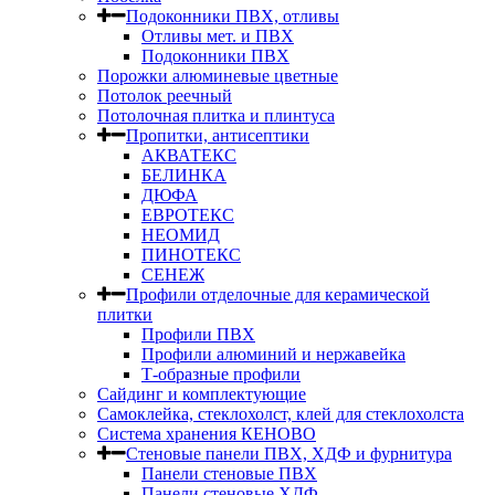
Подоконники ПВХ, отливы
Отливы мет. и ПВХ
Подоконники ПВХ
Порожки алюминевые цветные
Потолок реечный
Потолочная плитка и плинтуса
Пропитки, антисептики
АКВАТЕКС
БЕЛИНКА
ДЮФА
ЕВРОТЕКС
НЕОМИД
ПИНОТЕКС
СЕНЕЖ
Профили отделочные для керамической
плитки
Профили ПВХ
Профили алюминий и нержавейка
Т-образные профили
Сайдинг и комплектующие
Самоклейка, стеклохолст, клей для стеклохолста
Система хранения КЕНОВО
Стеновые панели ПВХ, ХДФ и фурнитура
Панели стеновые ПВХ
Панели стеновые ХДФ