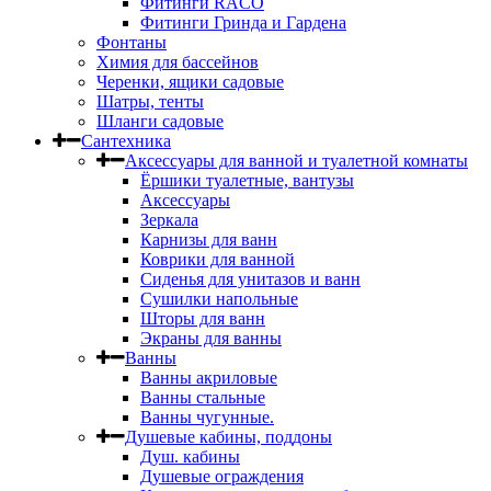
Фитинги RACO
Фитинги Гринда и Гардена
Фонтаны
Химия для бассейнов
Черенки, ящики садовые
Шатры, тенты
Шланги садовые
Сантехника
Аксессуары для ванной и туалетной комнаты
Ёршики туалетные, вантузы
Аксессуары
Зеркала
Карнизы для ванн
Коврики для ванной
Сиденья для унитазов и ванн
Сушилки напольные
Шторы для ванн
Экраны для ванны
Ванны
Ванны акриловые
Ванны стальные
Ванны чугунные.
Душевые кабины, поддоны
Душ. кабины
Душевые ограждения