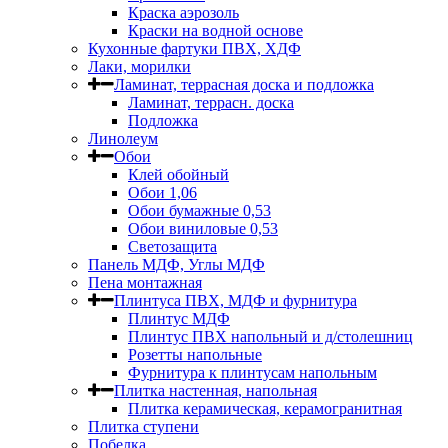
Краска аэрозоль
Краски на водной основе
Кухонные фартуки ПВХ, ХДФ
Лаки, морилки
Ламинат, террасная доска и подложка
Ламинат, террасн. доска
Подложка
Линолеум
Обои
Клей обойный
Обои 1,06
Обои бумажные 0,53
Обои виниловые 0,53
Светозащита
Панель МДФ, Углы МДФ
Пена монтажная
Плинтуса ПВХ, МДФ и фурнитура
Плинтус МДФ
Плинтус ПВХ напольный и д/столешниц
Розетты напольные
Фурнитура к плинтусам напольным
Плитка настенная, напольная
Плитка керамическая, керамогранитная
Плитка ступени
Побелка