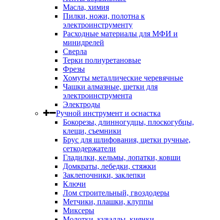
Масла, химия
Пилки, ножи, полотна к
электроинструменту
Расходные материалы для МФИ и
минидрелей
Сверла
Терки полиуретановые
Фрезы
Хомуты металлические черевячные
Чашки алмазные, щетки для
электроинструмента
Электроды
Ручной инструмент и оснастка
Бокорезы, длинногудцы, плоскогубцы,
клещи, съемники
Брус для шлифования, щетки ручные,
сеткодержатели
Гладилки, кельмы, лопатки, ковши
Домкраты, лебедки, стяжки
Заклепочники, заклепки
Ключи
Лом строительный, гвоздодеры
Метчики, плашки, клуппы
Миксеры
Молотки, кувалды, киянки