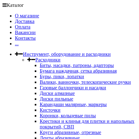
Каталог
О магазине
Доставка
Оплата
Вакансии
Контакты
...
Инструмент, оборудование и расходники
Расходники
Биты, насадки, патроны, адапторы
Бумага наждачная, сетка абразивная
Буры, пики, лопатки
Валики, ванночки, телескопические ручки
Газовые баллончики и насадки
Диски алмазные
Диски пильные
Карандаши малярные, маркеры
Кисточки
Коронки, кольцевые пилы
Крестики и клинья для плитки и напольных
покрытий, СВП
Круги абразивные, отрезные
Ленты абразивные