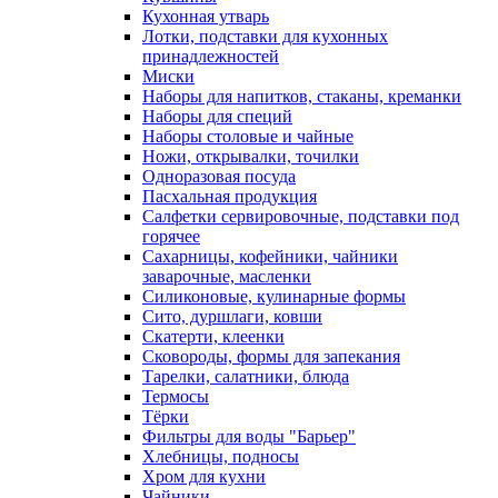
Кухонная утварь
Лотки, подставки для кухонных
принадлежностей
Миски
Наборы для напитков, стаканы, креманки
Наборы для специй
Наборы столовые и чайные
Ножи, открывалки, точилки
Одноразовая посуда
Пасхальная продукция
Салфетки сервировочные, подставки под
горячее
Сахарницы, кофейники, чайники
заварочные, масленки
Силиконовые, кулинарные формы
Сито, дуршлаги, ковши
Скатерти, клеенки
Сковороды, формы для запекания
Тарелки, салатники, блюда
Термосы
Тёрки
Фильтры для воды "Барьер"
Хлебницы, подносы
Хром для кухни
Чайники