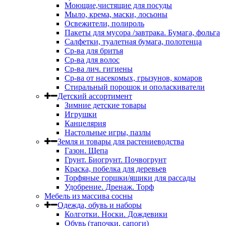
Моющие,чистящие для посуды
Мыло, крема, маски, лосьоны
Освежители, полироль
Пакеты для мусора /завтрака. Бумага, фольга
Салфетки, туалетная бумага, полотенца
Ср-ва для бритья
Ср-ва для волос
Ср-ва лич. гигиены
Ср-ва от насекомых, грызунов, комаров
Стиральный порошок и ополаскиватели
Детский ассортимент
Зимние детские товары
Игрушки
Канцелярия
Настольные игры, пазлы
Земля и товары для растениеводства
Газон. Щепа
Грунт. Биогрунт. Почвогрунт
Краска, побелка для деревьев
Торфяные горшки/ящики для рассады
Удобрение. Дренаж. Торф
Мебель из массива сосны
Одежда, обувь и наборы
Колготки. Носки. Дождевики
Обувь (тапочки, сапоги)