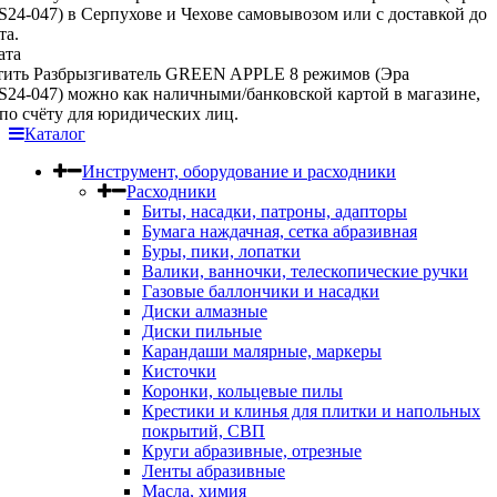
4-047) в Серпухове и Чехове самовывозом или с доставкой до
та.
ата
тить Разбрызгиватель GREEN APPLE 8 режимов (Эра
4-047) можно как наличными/банковской картой в магазине,
 по счёту для юридических лиц.
Каталог
Инструмент, оборудование и расходники
Расходники
Биты, насадки, патроны, адапторы
Бумага наждачная, сетка абразивная
Буры, пики, лопатки
Валики, ванночки, телескопические ручки
Газовые баллончики и насадки
Диски алмазные
Диски пильные
Карандаши малярные, маркеры
Кисточки
Коронки, кольцевые пилы
Крестики и клинья для плитки и напольных
покрытий, СВП
Круги абразивные, отрезные
Ленты абразивные
Масла, химия