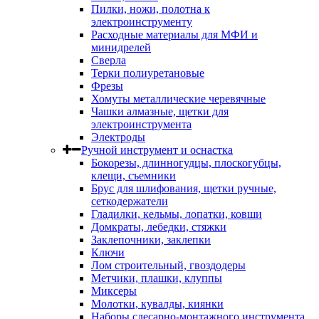
Пилки, ножи, полотна к
электроинструменту
Расходные материалы для МФИ и
минидрелей
Сверла
Терки полиуретановые
Фрезы
Хомуты металлические черевячные
Чашки алмазные, щетки для
электроинструмента
Электроды
Ручной инструмент и оснастка
Бокорезы, длинногудцы, плоскогубцы,
клещи, съемники
Брус для шлифования, щетки ручные,
сеткодержатели
Гладилки, кельмы, лопатки, ковши
Домкраты, лебедки, стяжки
Заклепочники, заклепки
Ключи
Лом строительный, гвоздодеры
Метчики, плашки, клуппы
Миксеры
Молотки, кувалды, киянки
Наборы слесарно-монтажного инструмента