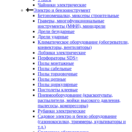
Чайники электрические
Электро и бензоинструмент
Бетономешалки, миксеры строительные
Граверы, многофункциональные
инструменты (МФИ), минидрели
Дрели безударные
Дрели ударные
Климатическое оборудование (обогреватели,
конвекторы, вентиляторы)
Лобзики электрические
Перфораторы SDS+
Пилы монтажные
Пилы сабельные
Пилы торцовочные
Пилы цепные
Пилы циркулярные
Пистолеты клеевые
Пневмооборудование (краскопульты,
распылители, мойки высокого давления,
пылесосы, компрессоры)
Рубанки электрические
Садовое электро и бензо оборудование
(газонокосилки, триммеры, культиваторы и
т.д.)