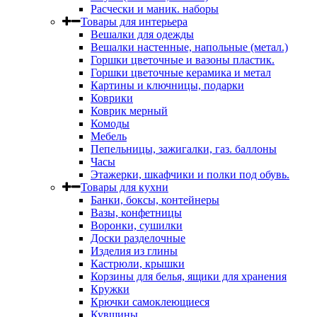
Расчески и маник. наборы
Товары для интерьера
Вешалки для одежды
Вешалки настенные, напольные (метал.)
Горшки цветочные и вазоны пластик.
Горшки цветочные керамика и метал
Картины и ключницы, подарки
Коврики
Коврик мерный
Комоды
Мебель
Пепельницы, зажигалки, газ. баллоны
Часы
Этажерки, шкафчики и полки под обувь.
Товары для кухни
Банки, боксы, контейнеры
Вазы, конфетницы
Воронки, сушилки
Доски разделочные
Изделия из глины
Кастрюли, крышки
Корзины для белья, ящики для хранения
Кружки
Крючки самоклеющиеся
Кувшины