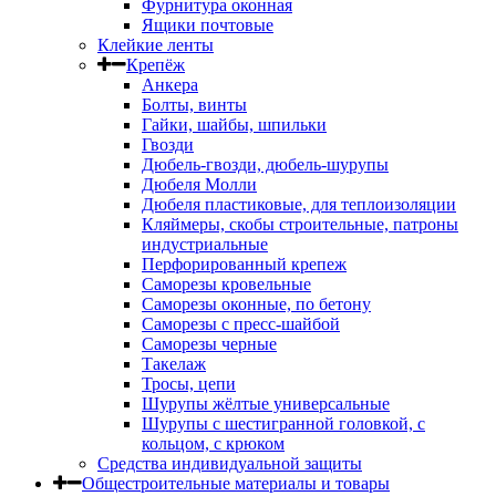
Фурнитура оконная
Ящики почтовые
Клейкие ленты
Крепёж
Анкера
Болты, винты
Гайки, шайбы, шпильки
Гвозди
Дюбель-гвозди, дюбель-шурупы
Дюбеля Молли
Дюбеля пластиковые, для теплоизоляции
Кляймеры, скобы строительные, патроны
индустриальные
Перфорированный крепеж
Саморезы кровельные
Саморезы оконные, по бетону
Саморезы с пресс-шайбой
Саморезы черные
Такелаж
Тросы, цепи
Шурупы жёлтые универсальные
Шурупы с шестигранной головкой, с
кольцом, с крюком
Средства индивидуальной защиты
Общестроительные материалы и товары