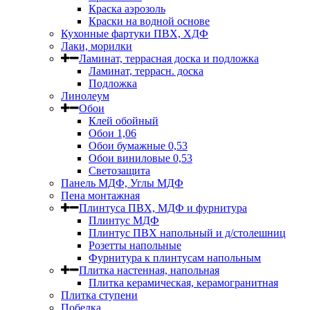
Краска аэрозоль
Краски на водной основе
Кухонные фартуки ПВХ, ХДФ
Лаки, морилки
Ламинат, террасная доска и подложка
Ламинат, террасн. доска
Подложка
Линолеум
Обои
Клей обойный
Обои 1,06
Обои бумажные 0,53
Обои виниловые 0,53
Светозащита
Панель МДФ, Углы МДФ
Пена монтажная
Плинтуса ПВХ, МДФ и фурнитура
Плинтус МДФ
Плинтус ПВХ напольный и д/столешниц
Розетты напольные
Фурнитура к плинтусам напольным
Плитка настенная, напольная
Плитка керамическая, керамогранитная
Плитка ступени
Побелка