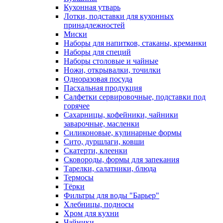
Кухонная утварь
Лотки, подставки для кухонных
принадлежностей
Миски
Наборы для напитков, стаканы, креманки
Наборы для специй
Наборы столовые и чайные
Ножи, открывалки, точилки
Одноразовая посуда
Пасхальная продукция
Салфетки сервировочные, подставки под
горячее
Сахарницы, кофейники, чайники
заварочные, масленки
Силиконовые, кулинарные формы
Сито, дуршлаги, ковши
Скатерти, клеенки
Сковороды, формы для запекания
Тарелки, салатники, блюда
Термосы
Тёрки
Фильтры для воды "Барьер"
Хлебницы, подносы
Хром для кухни
Чайники