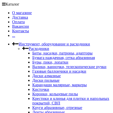
Каталог
О магазине
Доставка
Оплата
Вакансии
Контакты
...
Инструмент, оборудование и расходники
Расходники
Биты, насадки, патроны, адапторы
Бумага наждачная, сетка абразивная
Буры, пики, лопатки
Валики, ванночки, телескопические ручки
Газовые баллончики и насадки
Диски алмазные
Диски пильные
Карандаши малярные, маркеры
Кисточки
Коронки, кольцевые пилы
Крестики и клинья для плитки и напольных
покрытий, СВП
Круги абразивные, отрезные
Ленты абразивные