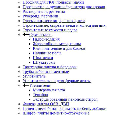
Профиля для ГКЛ, подвесы, маяки
Профнастил, ондулин и фурнитура для кровли
Растворители, реагенты
Рубероид, пергамин
Стремянки, лестницы, вышки, леса
Строительные, садовые тачки и колеса для них
Строительные емкости и ведра
Сухие смеси
Гидроизоляция
Жаростойкие смеси, глины
Клея плиточные и для блоков
Наливные полы
Шпатлевки
Штукатурки
Тротуарная плитка и бордюры
Трубы асбесто-цементные
Уплотнитель
Уплотнительные и демпферные ленты
Утеплители
Минеральная вата
Тепофол
Экструдированный пенополистирол
Фанера, плиты OSB, ДВП
Цемент, пескобетон, керамзит, щебень, добавки
Шифер, плиты цементно-стружечные