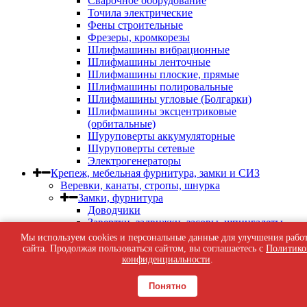
Сварочное оборудование
Точила электрические
Фены строительные
Фрезеры, кромкорезы
Шлифмашины вибрационные
Шлифмашины ленточные
Шлифмашины плоские, прямые
Шлифмашины полировальные
Шлифмашины угловые (Болгарки)
Шлифмашины эксцентриковые
(орбитальные)
Шуруповерты аккумуляторные
Шуруповерты сетевые
Электрогенераторы
Крепеж, мебельная фурнитура, замки и СИЗ
Веревки, канаты, стропы, шнурка
Замки, фурнитура
Доводчики
Завертки, задвижки, засовы, шпингалеты
Замки
Мы используем cookies и персональные данные для улучшения рабо
Петли дверные, гаражные, петли-стрелы,
сайта. Продолжая пользоваться сайтом, вы соглашаетесь с
Политико
пружины дверные
конфиденциальности
.
Фурнитура дверная
Фурнитура мебельная
Понятно
Фурнитура оконная