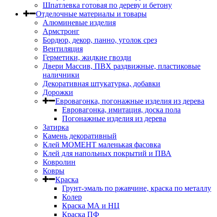
Шпатлевка готовая по дереву и бетону
Отделочные материалы и товары
Алюминевые изделия
Армстронг
Бордюр, декор, панно, уголок срез
Вентиляция
Герметики, жидкие гвозди
Двери Массив, ПВХ раздвижные, пластиковые
наличники
Декоративная штукатурка, добавки
Дорожки
Евровагонка, погонажные изделия из дерева
Евровагонка, имитация, доска пола
Погонажные изделия из дерева
Затирка
Камень декоративный
Клей МОМЕНТ маленькая фасовка
Клей для напольных покрытий и ПВА
Ковролин
Ковры
Краска
Грунт-эмаль по ржавчине, краска по металлу
Колер
Краска МА и НЦ
Краска ПФ