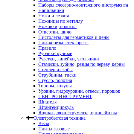
Наборы слесарно-монтажного инструмента
Напильники
Ножи и лезвия
Ножницы по металлу
Ножовки, полотна
Отвертки, шило
Пистолеты для герметиков и пены
Плиткорезы, стеклорезы
Правило
Рубанки ручные
Рулетки, линейки, угольники
Стамески, зубило, резцы по дереву, керны
Степлер и скобы
Струбцины, тиски
Стусло, полотна
Топоры, колуны
Уровни, гидроуровни, отвесы, порошок
ЦЕНТРО ИНСТРУМЕНТ
Шпателя
Штангенциркуль
Ящики для инструмента, органайзеры
Электробытовая техника
Весы
Плиты газовые