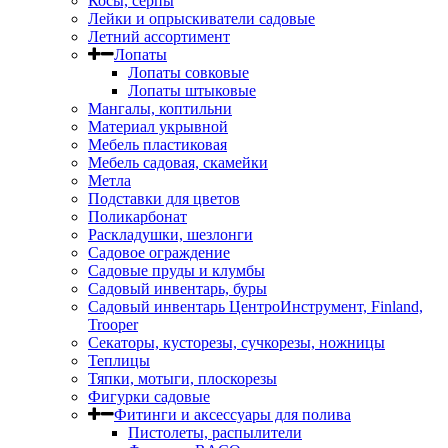
Косы, серпы
Лейки и опрыскиватели садовые
Летний ассортимент
Лопаты
Лопаты совковые
Лопаты штыковые
Мангалы, коптильни
Материал укрывной
Мебель пластиковая
Мебель садовая, скамейки
Метла
Подставки для цветов
Поликарбонат
Раскладушки, шезлонги
Садовое ограждение
Садовые пруды и клумбы
Садовый инвентарь, буры
Садовый инвентарь ЦентроИнструмент, Finland,
Trooper
Секаторы, кусторезы, сучкорезы, ножницы
Теплицы
Тяпки, мотыги, плоскорезы
Фигурки садовые
Фитинги и аксессуары для полива
Пистолеты, распылители