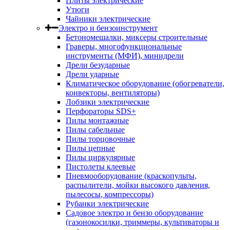
Плиты электрические
Утюги
Чайники электрические
Электро и бензоинструмент
Бетономешалки, миксеры строительные
Граверы, многофункциональные
инструменты (МФИ), минидрели
Дрели безударные
Дрели ударные
Климатическое оборудование (обогреватели,
конвекторы, вентиляторы)
Лобзики электрические
Перфораторы SDS+
Пилы монтажные
Пилы сабельные
Пилы торцовочные
Пилы цепные
Пилы циркулярные
Пистолеты клеевые
Пневмооборудование (краскопульты,
распылители, мойки высокого давления,
пылесосы, компрессоры)
Рубанки электрические
Садовое электро и бензо оборудование
(газонокосилки, триммеры, культиваторы и