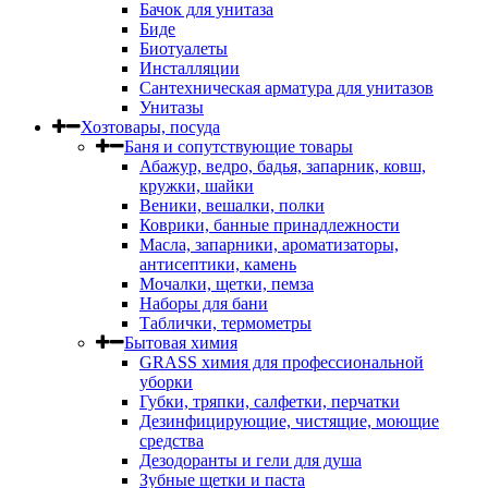
Бачок для унитаза
Биде
Биотуалеты
Инсталляции
Сантехническая арматура для унитазов
Унитазы
Хозтовары, посуда
Баня и сопутствующие товары
Абажур, ведро, бадья, запарник, ковш,
кружки, шайки
Веники, вешалки, полки
Коврики, банные принадлежности
Масла, запарники, ароматизаторы,
антисептики, камень
Мочалки, щетки, пемза
Наборы для бани
Таблички, термометры
Бытовая химия
GRASS химия для профессиональной
уборки
Губки, тряпки, салфетки, перчатки
Дезинфицирующие, чистящие, моющие
средства
Дезодоранты и гели для душа
Зубные щетки и паста