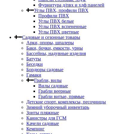
Фурнитура д/пвх и хдф панелей
Углы ПВХ, профили ПВХ
Профили ПВХ
Углы ПВХ белые
Углы ПВХ вспененные
Углы ПВХ цветные
Садовые и сезонные товары
Арки, опоры, шпалеры
Баки, бочки, емкости, урны
Бассейны, надувные изделия
Батуты
Беседки
Бордюры садовые
Гамаки
Грабли, вилы
Вилы садовые
Грабли веерные
Грабли витые, прямые
Детские спорт. комплексы, песочницы
Зимний уборочный инвентарь
Зонты пляжные
Канистры для ГСМ
Качели садовые
Кемпинг