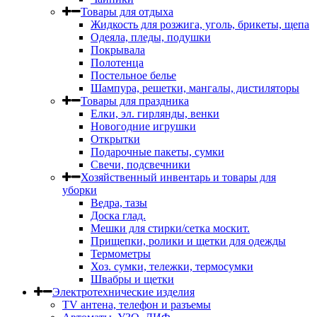
Товары для отдыха
Жидкость для розжига, уголь, брикеты, щепа
Одеяла, пледы, подушки
Покрывала
Полотенца
Постельное белье
Шампура, решетки, мангалы, дистиляторы
Товары для праздника
Елки, эл. гирлянды, венки
Новогодние игрушки
Открытки
Подарочные пакеты, сумки
Свечи, подсвечники
Хозяйственный инвентарь и товары для
уборки
Ведра, тазы
Доска глад.
Мешки для стирки/сетка москит.
Прищепки, ролики и щетки для одежды
Термометры
Хоз. сумки, тележки, термосумки
Швабры и щетки
Электротехнические изделия
TV aнтена, телефон и разъемы