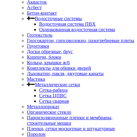
Аквасток
Асбест
Бетон-контакт
Водосточные системы
Водосточная система ПВХ
Оцинкованная водосточная система
Геотекстиль
Гипсокартон, гипсоволокно, пазогребневые плиты
Грунтовки
Доски обрезные, брус
Кирпичи, блоки
Кольца, крышки ж/б
Комплекты для обивки дверей
Льноватин, пакля, джутовые канаты
Мастика
Металлические сетки
Сетка-рабица
Сетка ЦПВС
Сетка сварная
Металлопрокат
Органическое стекло
Пароизоляционные пленки и мембраны,
строительные мешки
Пленки, сетки москитные и штукатурные
Поролон