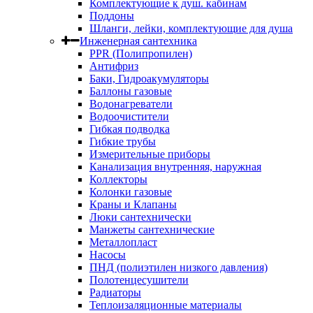
Комплектующие к душ. кабинам
Поддоны
Шланги, лейки, комплектующие для душа
Инженерная сантехника
PPR (Полипропилен)
Антифриз
Баки, Гидроакумуляторы
Баллоны газовые
Водонагреватели
Водоочистители
Гибкая подводка
Гибкие трубы
Измерительные приборы
Канализация внутренняя, наружная
Коллекторы
Колонки газовые
Краны и Клапаны
Люки сантехнически
Манжеты сантехнические
Металлопласт
Насосы
ПНД (полиэтилен низкого давления)
Полотенцесушители
Радиаторы
Теплоизаляционные материалы