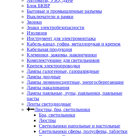
Автоматы, УЗО, ДИФ
Блок БКВР
Бытовые и промышленные разъемы
Выключатели и рамки
Звонки
Знаки электробезопасности
Изоляция
Инструмент для электромонтажа
Кабель-канал, гофра, металлорукав и крепеж
Кабельная продукция
Клемники, зажимы, наконечники
Комплектующие для светильников
Крепеж электропроводки
Лампы галогенные, газоразрядные
Лампы диодные
Лампы люминисцентные, энергосберегающие
Лампы накаливания
Лампы паяльные, лупы, паяльники, паяльные
пасты
Ленты светодиодные
Люстры, бра, светильники
Бра, светильники
Люстры
Светильники напольные и настольные
Светильники сферы, полусферы, таблетки