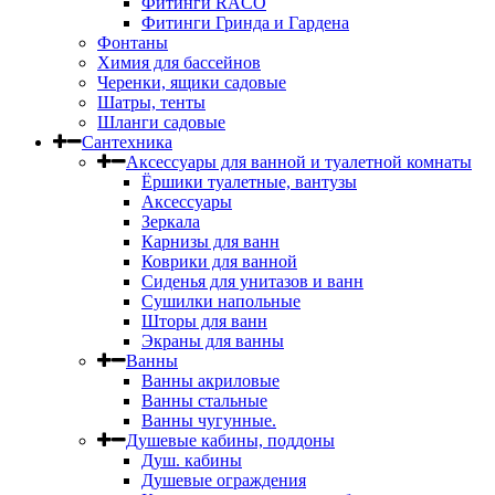
Фитинги RACO
Фитинги Гринда и Гардена
Фонтаны
Химия для бассейнов
Черенки, ящики садовые
Шатры, тенты
Шланги садовые
Сантехника
Аксессуары для ванной и туалетной комнаты
Ёршики туалетные, вантузы
Аксессуары
Зеркала
Карнизы для ванн
Коврики для ванной
Сиденья для унитазов и ванн
Сушилки напольные
Шторы для ванн
Экраны для ванны
Ванны
Ванны акриловые
Ванны стальные
Ванны чугунные.
Душевые кабины, поддоны
Душ. кабины
Душевые ограждения