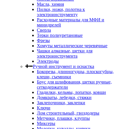
Масла, химия
Пилки, ножи, полотна к
электроинструменту
Расходные материалы для МФИ и
минидрелей
Сверла
Терки полиуретановые
Фрезы
Хомуты металлические черевячные
Чашки алмазные, щетки для
электроинструмента
Электроды
Ручной инструмент и оснастка
Бокорезы, длинногудцы, плоскогубцы,
клещи, съемники
Брус для шлифования, щетки ручные,
сеткодержатели
Гладилки, кельмы, лопатки, ковши
Домкраты, лебедки, стяжки
Заклепочники, заклепки
Ключи
Лом строительный, гвоздодеры
Метчики, плашки, клуппы
Миксеры
Молотки, кувалды, киянки