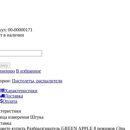
кул:
00-00000171
т в наличии
рзину
авнению
В избранное
гории:
Пистолеты, распылители
Характеристики
Доставка
Оплата
ктеристики
ица измерения
Штука
тавка
жете купить Разбрызгиватель GREEN APPLE 8 режимов (Эра