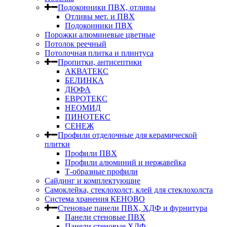
Подоконники ПВХ, отливы
Отливы мет. и ПВХ
Подоконники ПВХ
Порожки алюминевые цветные
Потолок реечный
Потолочная плитка и плинтуса
Пропитки, антисептики
АКВАТЕКС
БЕЛИНКА
ДЮФА
ЕВРОТЕКС
НЕОМИД
ПИНОТЕКС
СЕНЕЖ
Профили отделочные для керамической
плитки
Профили ПВХ
Профили алюминий и нержавейка
Т-образные профили
Сайдинг и комплектующие
Самоклейка, стеклохолст, клей для стеклохолста
Система хранения КЕНОВО
Стеновые панели ПВХ, ХДФ и фурнитура
Панели стеновые ПВХ
Панели стеновые ХДФ