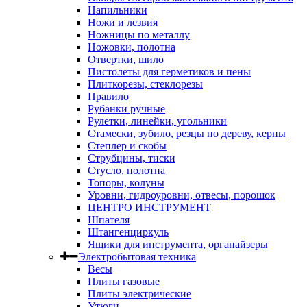
Напильники
Ножи и лезвия
Ножницы по металлу
Ножовки, полотна
Отвертки, шило
Пистолеты для герметиков и пены
Плиткорезы, стеклорезы
Правило
Рубанки ручные
Рулетки, линейки, угольники
Стамески, зубило, резцы по дереву, керны
Степлер и скобы
Струбцины, тиски
Стусло, полотна
Топоры, колуны
Уровни, гидроуровни, отвесы, порошок
ЦЕНТРО ИНСТРУМЕНТ
Шпателя
Штангенциркуль
Ящики для инструмента, органайзеры
Электробытовая техника
Весы
Плиты газовые
Плиты электрические
Утюги