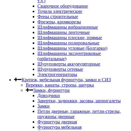
т.д.)
Сварочное оборудование
Точила электрические
Фены строительные
Фрезеры, кромкорезы
Шлифмашины вибрационные
Шлифмашины ленточные
Шлифмашины плоские, прямые
Шлифмашины полировальные
Шлифмашины угловые (Болгарки)
Шлифмашины эксцентриковые
(орбитальные)
Шуруповерты аккумуляторные
Шуруповерты сетевые
Электрогенераторы
Крепеж, мебельная фурнитура, замки и СИЗ
Веревки, канаты, стропы, шнурка
Замки, фурнитура
Доводчики
Завертки, задвижки, засовы, шпингалеты
Замки
Петли дверные, гаражные, петли-стрелы,
пружины дверные
Фурнитура дверная
Фурнитура мебельная