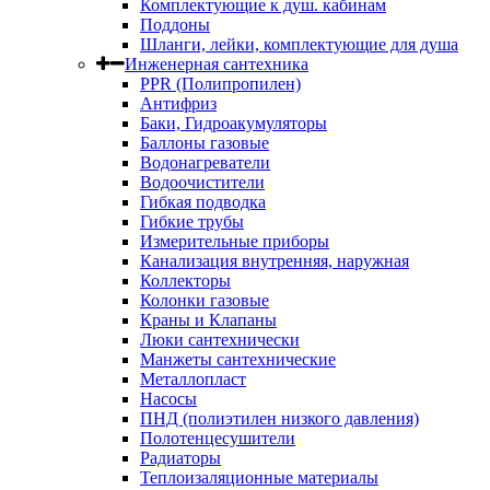
Комплектующие к душ. кабинам
Поддоны
Шланги, лейки, комплектующие для душа
Инженерная сантехника
PPR (Полипропилен)
Антифриз
Баки, Гидроакумуляторы
Баллоны газовые
Водонагреватели
Водоочистители
Гибкая подводка
Гибкие трубы
Измерительные приборы
Канализация внутренняя, наружная
Коллекторы
Колонки газовые
Краны и Клапаны
Люки сантехнически
Манжеты сантехнические
Металлопласт
Насосы
ПНД (полиэтилен низкого давления)
Полотенцесушители
Радиаторы
Теплоизаляционные материалы