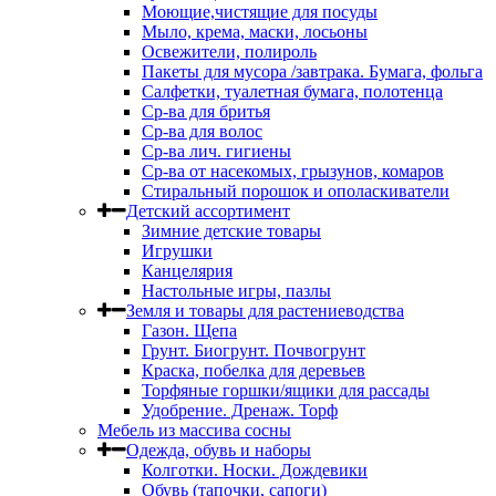
Моющие,чистящие для посуды
Мыло, крема, маски, лосьоны
Освежители, полироль
Пакеты для мусора /завтрака. Бумага, фольга
Салфетки, туалетная бумага, полотенца
Ср-ва для бритья
Ср-ва для волос
Ср-ва лич. гигиены
Ср-ва от насекомых, грызунов, комаров
Стиральный порошок и ополаскиватели
Детский ассортимент
Зимние детские товары
Игрушки
Канцелярия
Настольные игры, пазлы
Земля и товары для растениеводства
Газон. Щепа
Грунт. Биогрунт. Почвогрунт
Краска, побелка для деревьев
Торфяные горшки/ящики для рассады
Удобрение. Дренаж. Торф
Мебель из массива сосны
Одежда, обувь и наборы
Колготки. Носки. Дождевики
Обувь (тапочки, сапоги)