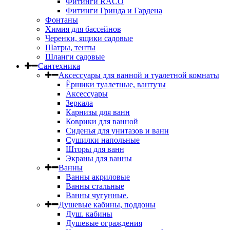
Фитинги RACO
Фитинги Гринда и Гардена
Фонтаны
Химия для бассейнов
Черенки, ящики садовые
Шатры, тенты
Шланги садовые
Сантехника
Аксессуары для ванной и туалетной комнаты
Ёршики туалетные, вантузы
Аксессуары
Зеркала
Карнизы для ванн
Коврики для ванной
Сиденья для унитазов и ванн
Сушилки напольные
Шторы для ванн
Экраны для ванны
Ванны
Ванны акриловые
Ванны стальные
Ванны чугунные.
Душевые кабины, поддоны
Душ. кабины
Душевые ограждения