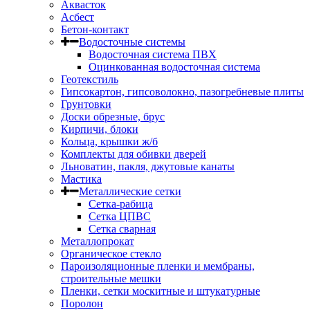
Аквасток
Асбест
Бетон-контакт
Водосточные системы
Водосточная система ПВХ
Оцинкованная водосточная система
Геотекстиль
Гипсокартон, гипсоволокно, пазогребневые плиты
Грунтовки
Доски обрезные, брус
Кирпичи, блоки
Кольца, крышки ж/б
Комплекты для обивки дверей
Льноватин, пакля, джутовые канаты
Мастика
Металлические сетки
Сетка-рабица
Сетка ЦПВС
Сетка сварная
Металлопрокат
Органическое стекло
Пароизоляционные пленки и мембраны,
строительные мешки
Пленки, сетки москитные и штукатурные
Поролон