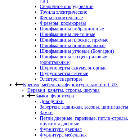
т.д.)
Сварочное оборудование
Точила электрические
Фены строительные
Фрезеры, кромкорезы
Шлифмашины вибрационные
Шлифмашины ленточные
Шлифмашины плоские, прямые
Шлифмашины полировальные
Шлифмашины угловые (Болгарки)
Шлифмашины эксцентриковые
(орбитальные)
Шуруповерты аккумуляторные
Шуруповерты сетевые
Электрогенераторы
Крепеж, мебельная фурнитура, замки и СИЗ
Веревки, канаты, стропы, шнурка
Замки, фурнитура
Доводчики
Завертки, задвижки, засовы, шпингалеты
Замки
Петли дверные, гаражные, петли-стрелы,
пружины дверные
Фурнитура дверная
Фурнитура мебельная