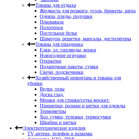
Товары для отдыха
Жидкость для розжига, уголь, брикеты, щепа
Одеяла, пледы, подушки
Покрывала
Полотенца
Постельное белье
Шампура, решетки, мангалы, дистиляторы
Товары для праздника
Елки, эл. гирлянды, венки
Новогодние игрушки
Открытки
Подарочные пакеты, сумки
Свечи, подсвечники
Хозяйственный инвентарь и товары для
уборки
Ведра, тазы
Доска глад.
Мешки для стирки/сетка москит.
Прищепки, ролики и щетки для одежды
Термометры
Хоз. сумки, тележки, термосумки
Швабры и щетки
Электротехнические изделия
TV aнтена, телефон и разъемы