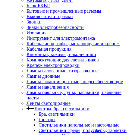
Автоматы, УЗО, ДИФ
Блок БКВР
Бытовые и промышленные разъемы
Выключатели и рамки
Звонки
Знаки электробезопасности
Изоляция
Инструмент для электромонтажа
Кабель-канал, гофра, металлорукав и крепеж
Кабельная продукция
Клемники, зажимы, наконечники
Комплектующие для светильников
Крепеж электропроводки
Лампы галогенные, газоразрядные
Лампы диодные
Лампы люминисцентные, энергосберегающие
Лампы накаливания
Лампы паяльные, лупы, паяльники, паяльные
пасты
Ленты светодиодные
Люстры, бра, светильники
Бра, светильники
Люстры
Светильники напольные и настольные
Светильники сферы, полусферы, таблетки