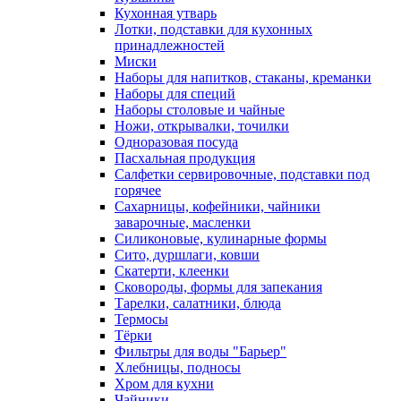
Кухонная утварь
Лотки, подставки для кухонных
принадлежностей
Миски
Наборы для напитков, стаканы, креманки
Наборы для специй
Наборы столовые и чайные
Ножи, открывалки, точилки
Одноразовая посуда
Пасхальная продукция
Салфетки сервировочные, подставки под
горячее
Сахарницы, кофейники, чайники
заварочные, масленки
Силиконовые, кулинарные формы
Сито, дуршлаги, ковши
Скатерти, клеенки
Сковороды, формы для запекания
Тарелки, салатники, блюда
Термосы
Тёрки
Фильтры для воды "Барьер"
Хлебницы, подносы
Хром для кухни
Чайники