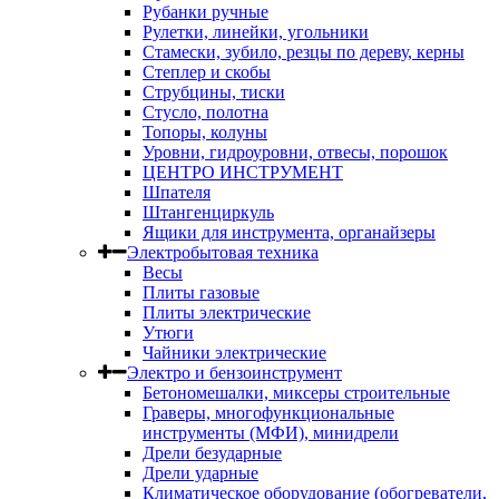
Рубанки ручные
Рулетки, линейки, угольники
Стамески, зубило, резцы по дереву, керны
Степлер и скобы
Струбцины, тиски
Стусло, полотна
Топоры, колуны
Уровни, гидроуровни, отвесы, порошок
ЦЕНТРО ИНСТРУМЕНТ
Шпателя
Штангенциркуль
Ящики для инструмента, органайзеры
Электробытовая техника
Весы
Плиты газовые
Плиты электрические
Утюги
Чайники электрические
Электро и бензоинструмент
Бетономешалки, миксеры строительные
Граверы, многофункциональные
инструменты (МФИ), минидрели
Дрели безударные
Дрели ударные
Климатическое оборудование (обогреватели,