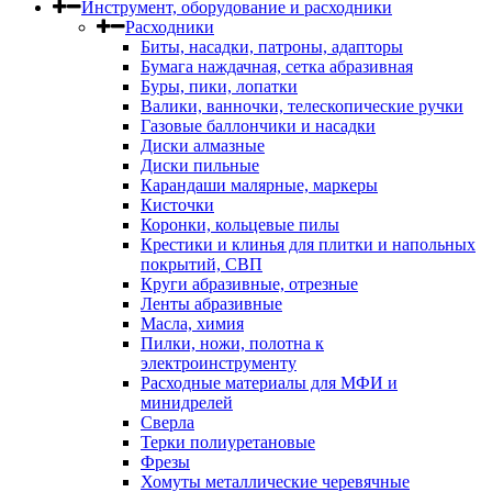
Инструмент, оборудование и расходники
Расходники
Биты, насадки, патроны, адапторы
Бумага наждачная, сетка абразивная
Буры, пики, лопатки
Валики, ванночки, телескопические ручки
Газовые баллончики и насадки
Диски алмазные
Диски пильные
Карандаши малярные, маркеры
Кисточки
Коронки, кольцевые пилы
Крестики и клинья для плитки и напольных
покрытий, СВП
Круги абразивные, отрезные
Ленты абразивные
Масла, химия
Пилки, ножи, полотна к
электроинструменту
Расходные материалы для МФИ и
минидрелей
Сверла
Терки полиуретановые
Фрезы
Хомуты металлические черевячные