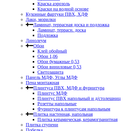
Краска аэрозоль
Краски на водной основе
Кухонные фартуки ПВХ, ХДФ
Лаки, морилки
Ламинат, террасная доска и подложка
Ламинат, террасн. доска
Подложка
Линолеум
Обои
Клей обойный
Обои 1,06
Обои бумажные 0,53
Обои виниловые 0,53
Светозащита
Панель МДФ, Углы МДФ
Пена монтажная
Плинтуса ПВХ, МДФ и фурнитура
Плинтус МДФ
Плинтус ПВХ напольный и д/столешниц
Розетты напольные
Фурнитура к плинтусам напольным
Плитка настенная, напольная
Плитка керамическая, керамогранитная
Плитка ступени
Побелка