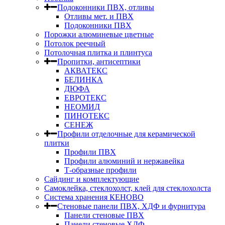
Подоконники ПВХ, отливы
Отливы мет. и ПВХ
Подоконники ПВХ
Порожки алюминевые цветные
Потолок реечный
Потолочная плитка и плинтуса
Пропитки, антисептики
АКВАТЕКС
БЕЛИНКА
ДЮФА
ЕВРОТЕКС
НЕОМИД
ПИНОТЕКС
СЕНЕЖ
Профили отделочные для керамической
плитки
Профили ПВХ
Профили алюминий и нержавейка
Т-образные профили
Сайдинг и комплектующие
Самоклейка, стеклохолст, клей для стеклохолста
Система хранения КЕНОВО
Стеновые панели ПВХ, ХДФ и фурнитура
Панели стеновые ПВХ
Панели стеновые ХДФ