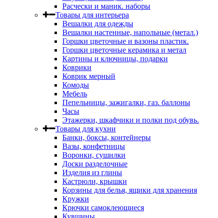
Расчески и маник. наборы
Товары для интерьера
Вешалки для одежды
Вешалки настенные, напольные (метал.)
Горшки цветочные и вазоны пластик.
Горшки цветочные керамика и метал
Картины и ключницы, подарки
Коврики
Коврик мерный
Комоды
Мебель
Пепельницы, зажигалки, газ. баллоны
Часы
Этажерки, шкафчики и полки под обувь.
Товары для кухни
Банки, боксы, контейнеры
Вазы, конфетницы
Воронки, сушилки
Доски разделочные
Изделия из глины
Кастрюли, крышки
Корзины для белья, ящики для хранения
Кружки
Крючки самоклеющиеся
Кувшины