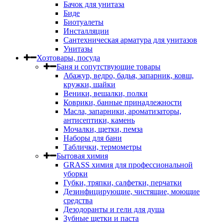
Бачок для унитаза
Биде
Биотуалеты
Инсталляции
Сантехническая арматура для унитазов
Унитазы
Хозтовары, посуда
Баня и сопутствующие товары
Абажур, ведро, бадья, запарник, ковш,
кружки, шайки
Веники, вешалки, полки
Коврики, банные принадлежности
Масла, запарники, ароматизаторы,
антисептики, камень
Мочалки, щетки, пемза
Наборы для бани
Таблички, термометры
Бытовая химия
GRASS химия для профессиональной
уборки
Губки, тряпки, салфетки, перчатки
Дезинфицирующие, чистящие, моющие
средства
Дезодоранты и гели для душа
Зубные щетки и паста