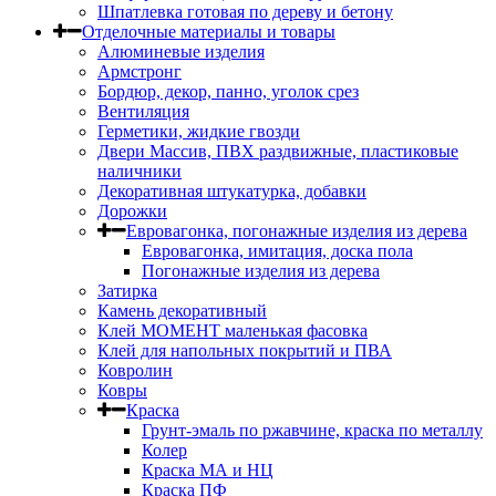
Шпатлевка готовая по дереву и бетону
Отделочные материалы и товары
Алюминевые изделия
Армстронг
Бордюр, декор, панно, уголок срез
Вентиляция
Герметики, жидкие гвозди
Двери Массив, ПВХ раздвижные, пластиковые
наличники
Декоративная штукатурка, добавки
Дорожки
Евровагонка, погонажные изделия из дерева
Евровагонка, имитация, доска пола
Погонажные изделия из дерева
Затирка
Камень декоративный
Клей МОМЕНТ маленькая фасовка
Клей для напольных покрытий и ПВА
Ковролин
Ковры
Краска
Грунт-эмаль по ржавчине, краска по металлу
Колер
Краска МА и НЦ
Краска ПФ