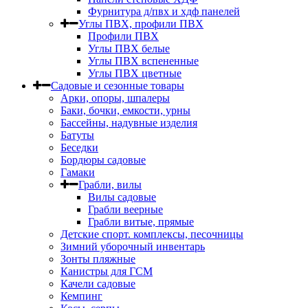
Фурнитура д/пвх и хдф панелей
Углы ПВХ, профили ПВХ
Профили ПВХ
Углы ПВХ белые
Углы ПВХ вспененные
Углы ПВХ цветные
Садовые и сезонные товары
Арки, опоры, шпалеры
Баки, бочки, емкости, урны
Бассейны, надувные изделия
Батуты
Беседки
Бордюры садовые
Гамаки
Грабли, вилы
Вилы садовые
Грабли веерные
Грабли витые, прямые
Детские спорт. комплексы, песочницы
Зимний уборочный инвентарь
Зонты пляжные
Канистры для ГСМ
Качели садовые
Кемпинг