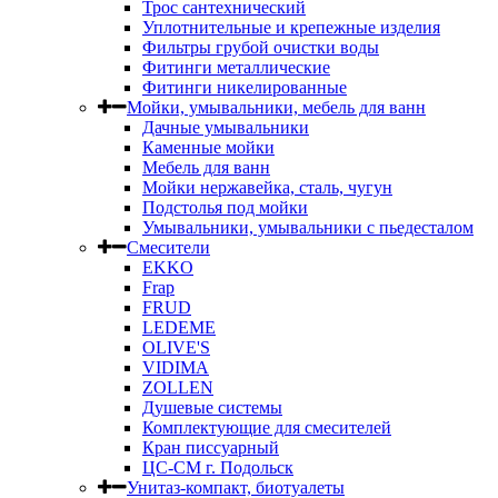
Трос сантехнический
Уплотнительные и крепежные изделия
Фильтры грубой очистки воды
Фитинги металлические
Фитинги никелированные
Мойки, умывальники, мебель для ванн
Дачные умывальники
Каменные мойки
Мебель для ванн
Мойки нержавейка, сталь, чугун
Подстолья под мойки
Умывальники, умывальники с пьедесталом
Смесители
EKKO
Frap
FRUD
LEDEME
OLIVE'S
VIDIMA
ZOLLEN
Душевые системы
Комплектующие для смесителей
Кран писсуарный
ЦС-СМ г. Подольск
Унитаз-компакт, биотуалеты