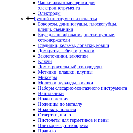
Чашки алмазные, щетки для
электроинструмента
Электроды
Ручной инструмент и оснастка
Бокорезы, длинногудцы, плоскогубцы,
клещи, съемники
Брус для шлифования, щетки ручные,
сеткодержатели
Гладилки, кельмы, лопатки, ковши
Домкраты, лебедки, стяжки
Заклепочники, заклепки
Ключи
Лом строительный, гвоздодеры
Метчики, плашки, клуппы
Миксеры
Молотки, кувалды, киянки
Наборы слесарно-монтажного инструмента
Напильники
Ножи и лезвия
Ножницы по металлу
Ножовки, полотна
Отвертки, шило
Пистолеты для герметиков и пены
Плиткорезы, стеклорезы
Правило