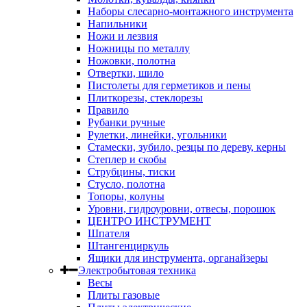
Наборы слесарно-монтажного инструмента
Напильники
Ножи и лезвия
Ножницы по металлу
Ножовки, полотна
Отвертки, шило
Пистолеты для герметиков и пены
Плиткорезы, стеклорезы
Правило
Рубанки ручные
Рулетки, линейки, угольники
Стамески, зубило, резцы по дереву, керны
Степлер и скобы
Струбцины, тиски
Стусло, полотна
Топоры, колуны
Уровни, гидроуровни, отвесы, порошок
ЦЕНТРО ИНСТРУМЕНТ
Шпателя
Штангенциркуль
Ящики для инструмента, органайзеры
Электробытовая техника
Весы
Плиты газовые