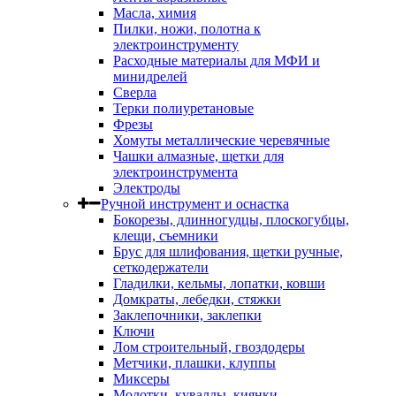
Масла, химия
Пилки, ножи, полотна к
электроинструменту
Расходные материалы для МФИ и
минидрелей
Сверла
Терки полиуретановые
Фрезы
Хомуты металлические черевячные
Чашки алмазные, щетки для
электроинструмента
Электроды
Ручной инструмент и оснастка
Бокорезы, длинногудцы, плоскогубцы,
клещи, съемники
Брус для шлифования, щетки ручные,
сеткодержатели
Гладилки, кельмы, лопатки, ковши
Домкраты, лебедки, стяжки
Заклепочники, заклепки
Ключи
Лом строительный, гвоздодеры
Метчики, плашки, клуппы
Миксеры
Молотки, кувалды, киянки