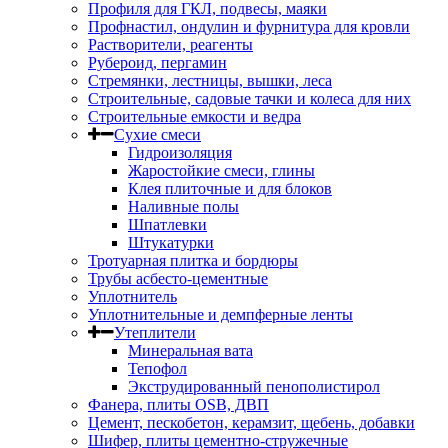
Профиля для ГКЛ, подвесы, маяки
Профнастил, ондулин и фурнитура для кровли
Растворители, реагенты
Рубероид, пергамин
Стремянки, лестницы, вышки, леса
Строительные, садовые тачки и колеса для них
Строительные емкости и ведра
Сухие смеси
Гидроизоляция
Жаростойкие смеси, глины
Клея плиточные и для блоков
Наливные полы
Шпатлевки
Штукатурки
Тротуарная плитка и бордюры
Трубы асбесто-цементные
Уплотнитель
Уплотнительные и демпферные ленты
Утеплители
Минеральная вата
Тепофол
Экструдированный пенополистирол
Фанера, плиты OSB, ДВП
Цемент, пескобетон, керамзит, щебень, добавки
Шифер, плиты цементно-стружечные