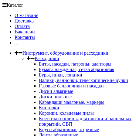
Каталог
О магазине
Доставка
Оплата
Вакансии
Контакты
...
Инструмент, оборудование и расходники
Расходники
Биты, насадки, патроны, адапторы
Бумага наждачная, сетка абразивная
Буры, пики, лопатки
Валики, ванночки, телескопические ручки
Газовые баллончики и насадки
Диски алмазные
Диски пильные
Карандаши малярные, маркеры
Кисточки
Коронки, кольцевые пилы
Крестики и клинья для плитки и напольных
покрытий, СВП
Круги абразивные, отрезные
Ленты абразивные