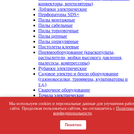
конвекторы, вентиляторы)
Лобзики электрические
Перфораторы SDS+
Пилы монтажные
Пилы сабельные
Пилы торцовочные
Пилы цепные
Пилы циркулярные
Пистолеты клеевые
Пневмооборудование (краскопульты,
распылители, мойки высокого давления,
пылесосы, компрессоры)
Рубанки электрические
Садовое электро и бензо оборудование
(газонокосилки, триммеры, культиваторы и
т.д.)
Сварочное оборудование
Точила электрические
Фены строительные
Мы используем cookies и персональные данные для улучшения рабо
Фрезеры, кромкорезы
сайта. Продолжая пользоваться сайтом, вы соглашаетесь с
Политико
Шлифмашины вибрационные
конфиденциальности
.
Шлифмашины ленточные
Шлифмашины плоские, прямые
Понятно
Шлифмашины полировальные
Шлифмашины угловые (Болгарки)