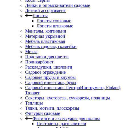
Косы, серпы
Лейки и опрыскиватели садовые
Летний ассортимент
Лопаты
Лопаты совковые
Лопаты штыковые
Мангалы, коптильни
Материал укрывной
Мебель пластиковая
Мебель садовая, скамейки
Метла
Подставки для цветов
Поликарбонат
Раскладушки, шезлонги
Садовое ограждение
Садовые пруды и клумбы
Садовый инвентарь, буры
Садовый инвентарь ЦентроИнструмент, Finland,
Trooper
Секаторы, кусторезы, сучкорезы, ножницы
Теплицы
Тяпки, мотыги, плоскорезы
Фигурки садовые
Фитинги и аксессуары для полива
Пистолеты, распылители