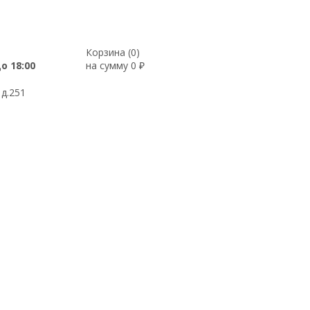
Корзина (
0
)
до 18:00
на сумму
0
₽
 д.251