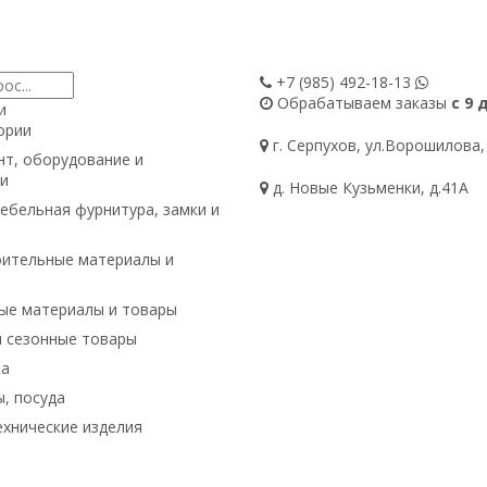
+7 (985)
492-18-13
Обрабатываем заказы
с 9 
и
ории
г. Серпухов, ул.Ворошилова,
т, оборудование и
и
д. Новые Кузьменки, д.41А
ебельная фурнитура, замки и
ительные материалы и
ые материалы и товары
и сезонные товары
ка
, посуда
хнические изделия