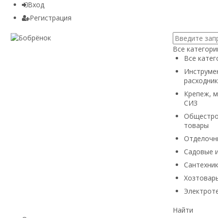
Вход
Регистрация
Все категори
Все катег
Инструмен
расходник
Крепеж, м
СИЗ
Общестро
товары
Отделочн
Садовые 
Сантехни
Хозтовары
Электроте
Найти