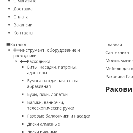
О магазине
Доставка
Оплата
Вакансии
Контакты
Каталог
Главная
Инструмент, оборудование и
Сантехника
расходники
Мойки, умыва
Расходники
Биты, насадки, патроны,
Мебель для 
адапторы
Раковина Гар
Бумага наждачная, сетка
абразивная
Ракови
Буры, пики, лопатки
Валики, ванночки,
телескопические ручки
Газовые баллончики и насадки
Диски алмазные
Диски пильные