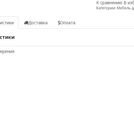
К сравнению
В из
Категории:
Мебель д
истики
Доставка
Оплата
стики
мерения