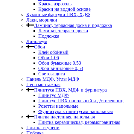
Краска аэрозоль
Краски на водной основе
Кухонные фартуки ПВХ, ХДФ
Лаки, морилки
Ламинат, террасная доска и подложка
Ламинат, террасн. доска
Подложка
Линолеум
Обои
Клей обойный
Обои 1,06
Обои бумажные 0,53
Обои виниловые 0,53
Светозащита
Панель МДФ, Углы МДФ
Пена монтажная
Плинтуса ПВХ, МДФ и фурнитура
Плинтус МДФ
Плинтус ПВХ напольный и д/столешниц
Розетты напольные
Фурнитура к плинтусам напольным
Плитка настенная, напольная
Плитка керамическая, керамогранитная
Плитка ступени
Побелка