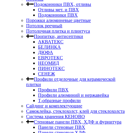
Подоконники ПВХ, отливы
Отливы мет. и ПВХ
Подоконники ПВХ
Порожки алюминевые цветные
Потолок реечный
Потолочная плитка и плинтуса
Пропитки, антисептики
АКВАТЕКС
БЕЛИНКА
ДЮФА
ЕВРОТЕКС
НЕОМИД
ПИНОТЕКС
СЕНЕЖ
Профили отделочные для керамической
плитки
Профили ПВХ
Профили алюминий и нержавейка
Т-образные профили
Сайдинг и комплектующие
Самоклейка, стеклохолст, клей для стеклохолста
Система хранения КЕНОВО
Стеновые панели ПВХ, ХДФ и фурнитура
Панели стеновые ПВХ
Панели стеновые ХДФ