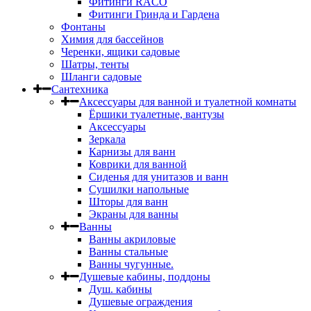
Фитинги RACO
Фитинги Гринда и Гардена
Фонтаны
Химия для бассейнов
Черенки, ящики садовые
Шатры, тенты
Шланги садовые
Сантехника
Аксессуары для ванной и туалетной комнаты
Ёршики туалетные, вантузы
Аксессуары
Зеркала
Карнизы для ванн
Коврики для ванной
Сиденья для унитазов и ванн
Сушилки напольные
Шторы для ванн
Экраны для ванны
Ванны
Ванны акриловые
Ванны стальные
Ванны чугунные.
Душевые кабины, поддоны
Душ. кабины
Душевые ограждения