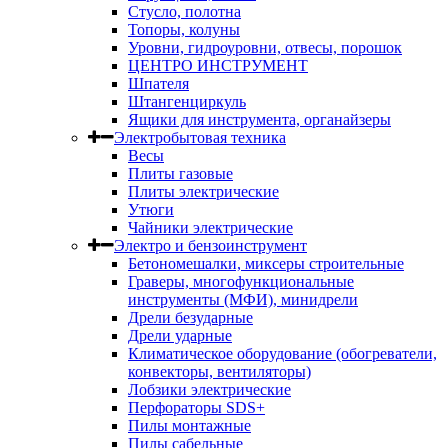
Стусло, полотна
Топоры, колуны
Уровни, гидроуровни, отвесы, порошок
ЦЕНТРО ИНСТРУМЕНТ
Шпателя
Штангенциркуль
Ящики для инструмента, органайзеры
Электробытовая техника
Весы
Плиты газовые
Плиты электрические
Утюги
Чайники электрические
Электро и бензоинструмент
Бетономешалки, миксеры строительные
Граверы, многофункциональные
инструменты (МФИ), минидрели
Дрели безударные
Дрели ударные
Климатическое оборудование (обогреватели,
конвекторы, вентиляторы)
Лобзики электрические
Перфораторы SDS+
Пилы монтажные
Пилы сабельные