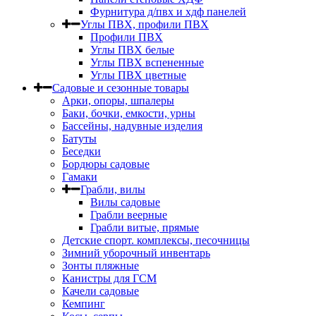
Фурнитура д/пвх и хдф панелей
Углы ПВХ, профили ПВХ
Профили ПВХ
Углы ПВХ белые
Углы ПВХ вспененные
Углы ПВХ цветные
Садовые и сезонные товары
Арки, опоры, шпалеры
Баки, бочки, емкости, урны
Бассейны, надувные изделия
Батуты
Беседки
Бордюры садовые
Гамаки
Грабли, вилы
Вилы садовые
Грабли веерные
Грабли витые, прямые
Детские спорт. комплексы, песочницы
Зимний уборочный инвентарь
Зонты пляжные
Канистры для ГСМ
Качели садовые
Кемпинг