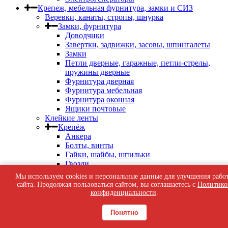
Крепеж, мебельная фурнитура, замки и СИЗ
Веревки, канаты, стропы, шнурка
Замки, фурнитура
Доводчики
Завертки, задвижки, засовы, шпингалеты
Замки
Петли дверные, гаражные, петли-стрелы,
пружины дверные
Фурнитура дверная
Фурнитура мебельная
Фурнитура оконная
Ящики почтовые
Клейкие ленты
Крепёж
Анкера
Болты, винты
Гайки, шайбы, шпильки
Гвозди
Дюбель-гвозди, дюбель-шурупы
Мы используем cookies и персональные данные для улучшения рабо
Дюбеля Молли
сайта. Продолжая пользоваться сайтом, вы соглашаетесь с
Политико
Дюбеля пластиковые, для теплоизоляции
конфиденциальности
.
Кляймеры, скобы строительные, патроны
индустриальные
Понятно
Перфорированный крепеж
Саморезы кровельные