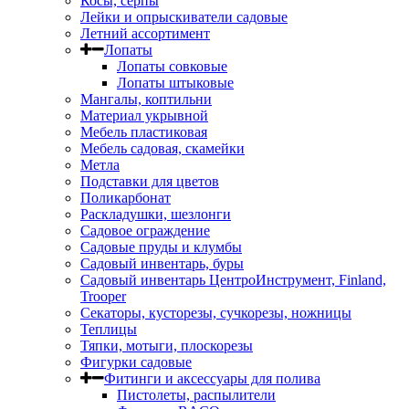
Косы, серпы
Лейки и опрыскиватели садовые
Летний ассортимент
Лопаты
Лопаты совковые
Лопаты штыковые
Мангалы, коптильни
Материал укрывной
Мебель пластиковая
Мебель садовая, скамейки
Метла
Подставки для цветов
Поликарбонат
Раскладушки, шезлонги
Садовое ограждение
Садовые пруды и клумбы
Садовый инвентарь, буры
Садовый инвентарь ЦентроИнструмент, Finland,
Trooper
Секаторы, кусторезы, сучкорезы, ножницы
Теплицы
Тяпки, мотыги, плоскорезы
Фигурки садовые
Фитинги и аксессуары для полива
Пистолеты, распылители