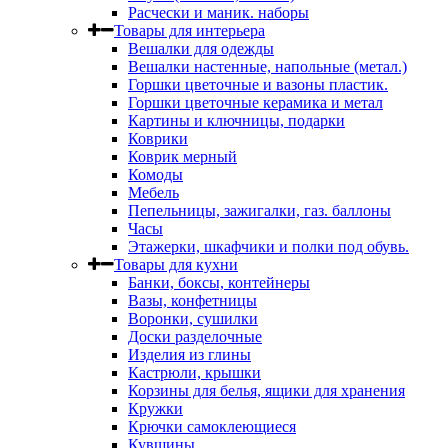
Расчески и маник. наборы
Товары для интерьера
Вешалки для одежды
Вешалки настенные, напольные (метал.)
Горшки цветочные и вазоны пластик.
Горшки цветочные керамика и метал
Картины и ключницы, подарки
Коврики
Коврик мерный
Комоды
Мебель
Пепельницы, зажигалки, газ. баллоны
Часы
Этажерки, шкафчики и полки под обувь.
Товары для кухни
Банки, боксы, контейнеры
Вазы, конфетницы
Воронки, сушилки
Доски разделочные
Изделия из глины
Кастрюли, крышки
Корзины для белья, ящики для хранения
Кружки
Крючки самоклеющиеся
Кувшины