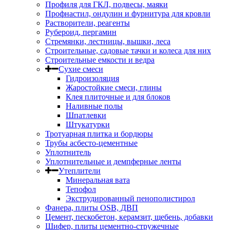
Профиля для ГКЛ, подвесы, маяки
Профнастил, ондулин и фурнитура для кровли
Растворители, реагенты
Рубероид, пергамин
Стремянки, лестницы, вышки, леса
Строительные, садовые тачки и колеса для них
Строительные емкости и ведра
Сухие смеси
Гидроизоляция
Жаростойкие смеси, глины
Клея плиточные и для блоков
Наливные полы
Шпатлевки
Штукатурки
Тротуарная плитка и бордюры
Трубы асбесто-цементные
Уплотнитель
Уплотнительные и демпферные ленты
Утеплители
Минеральная вата
Тепофол
Экструдированный пенополистирол
Фанера, плиты OSB, ДВП
Цемент, пескобетон, керамзит, щебень, добавки
Шифер, плиты цементно-стружечные