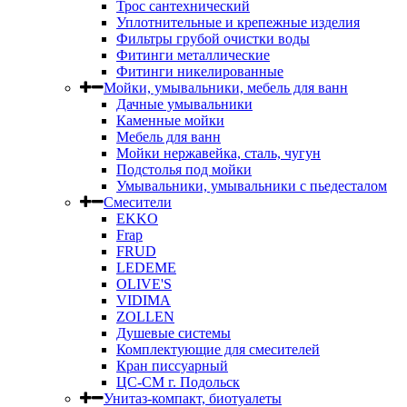
Трос сантехнический
Уплотнительные и крепежные изделия
Фильтры грубой очистки воды
Фитинги металлические
Фитинги никелированные
Мойки, умывальники, мебель для ванн
Дачные умывальники
Каменные мойки
Мебель для ванн
Мойки нержавейка, сталь, чугун
Подстолья под мойки
Умывальники, умывальники с пьедесталом
Смесители
EKKO
Frap
FRUD
LEDEME
OLIVE'S
VIDIMA
ZOLLEN
Душевые системы
Комплектующие для смесителей
Кран писсуарный
ЦС-СМ г. Подольск
Унитаз-компакт, биотуалеты