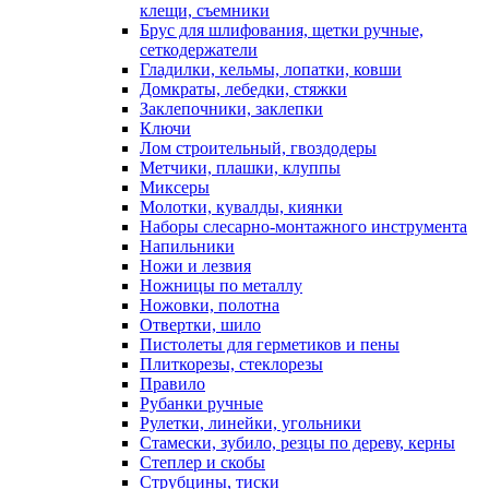
клещи, съемники
Брус для шлифования, щетки ручные,
сеткодержатели
Гладилки, кельмы, лопатки, ковши
Домкраты, лебедки, стяжки
Заклепочники, заклепки
Ключи
Лом строительный, гвоздодеры
Метчики, плашки, клуппы
Миксеры
Молотки, кувалды, киянки
Наборы слесарно-монтажного инструмента
Напильники
Ножи и лезвия
Ножницы по металлу
Ножовки, полотна
Отвертки, шило
Пистолеты для герметиков и пены
Плиткорезы, стеклорезы
Правило
Рубанки ручные
Рулетки, линейки, угольники
Стамески, зубило, резцы по дереву, керны
Степлер и скобы
Струбцины, тиски