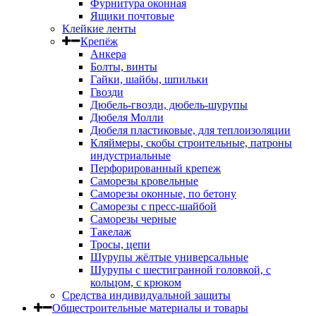
Фурнитура оконная
Ящики почтовые
Клейкие ленты
Крепёж
Анкера
Болты, винты
Гайки, шайбы, шпильки
Гвозди
Дюбель-гвозди, дюбель-шурупы
Дюбеля Молли
Дюбеля пластиковые, для теплоизоляции
Кляймеры, скобы строительные, патроны
индустриальные
Перфорированный крепеж
Саморезы кровельные
Саморезы оконные, по бетону
Саморезы с пресс-шайбой
Саморезы черные
Такелаж
Тросы, цепи
Шурупы жёлтые универсальные
Шурупы с шестигранной головкой, с
кольцом, с крюком
Средства индивидуальной защиты
Общестроительные материалы и товары