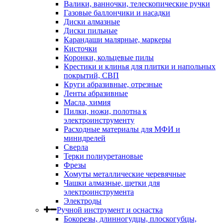
Валики, ванночки, телескопические ручки
Газовые баллончики и насадки
Диски алмазные
Диски пильные
Карандаши малярные, маркеры
Кисточки
Коронки, кольцевые пилы
Крестики и клинья для плитки и напольных
покрытий, СВП
Круги абразивные, отрезные
Ленты абразивные
Масла, химия
Пилки, ножи, полотна к
электроинструменту
Расходные материалы для МФИ и
минидрелей
Сверла
Терки полиуретановые
Фрезы
Хомуты металлические черевячные
Чашки алмазные, щетки для
электроинструмента
Электроды
Ручной инструмент и оснастка
Бокорезы, длинногудцы, плоскогубцы,