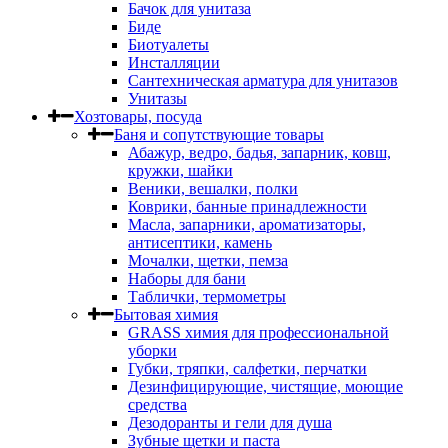
Бачок для унитаза
Биде
Биотуалеты
Инсталляции
Сантехническая арматура для унитазов
Унитазы
Хозтовары, посуда
Баня и сопутствующие товары
Абажур, ведро, бадья, запарник, ковш,
кружки, шайки
Веники, вешалки, полки
Коврики, банные принадлежности
Масла, запарники, ароматизаторы,
антисептики, камень
Мочалки, щетки, пемза
Наборы для бани
Таблички, термометры
Бытовая химия
GRASS химия для профессиональной
уборки
Губки, тряпки, салфетки, перчатки
Дезинфицирующие, чистящие, моющие
средства
Дезодоранты и гели для душа
Зубные щетки и паста