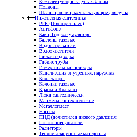
Комплектующие к душ. кабинам
Поддоны
Шланги, лейки, комплектующие для душа
Инженерная сантехника
PPR (Полипропилен)
Антифриз
Баки, Гидроакумуляторы
Баллоны газовые
Водонагреватели
Водоочистители
Гибкая подводка
Гибкие трубы
Измерительные приборы
Канализация внутренняя, наружная
Коллекторы
Колонки газовые
Краны и Клапаны
Люки сантехнически
Манжеты сантехнические
Металлопласт
Насосы
ПНД (полиэтилен низкого давления)
Полотенцесушители
Радиаторы
Теплоизаляционные материалы