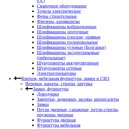
т.д.)
Сварочное оборудование
Точила электрические
Фены строительные
Фрезеры, кромкорезы
Шлифмашины вибрационные
Шлифмашины ленточные
Шлифмашины плоские, прямые
Шлифмашины полировальные
Шлифмашины угловые (Болгарки)
Шлифмашины эксцентриковые
(орбитальные)
Шуруповерты аккумуляторные
Шуруповерты сетевые
Электрогенераторы
Крепеж, мебельная фурнитура, замки и СИЗ
Веревки, канаты, стропы, шнурка
Замки, фурнитура
Доводчики
Завертки, задвижки, засовы, шпингалеты
Замки
Петли дверные, гаражные, петли-стрелы,
пружины дверные
Фурнитура дверная
Фурнитура мебельная