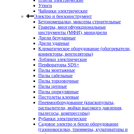
Плиты электрические
Утюги
Чайники электрические
Электро и бензоинструмент
Бетономешалки, миксеры строительные
Граверы, многофункциональные
инструменты (МФИ), минидрели
Дрели безударные
Дрели ударные
Климатическое оборудование (обогреватели,
конвекторы, вентиляторы)
Лобзики электрические
Перфораторы SDS+
Пилы монтажные
Пилы сабельные
Пилы торцовочные
Пилы цепные
Пилы циркулярные
Пистолеты клеевые
Пневмооборудование (краскопульты,
распылители, мойки высокого давления,
пылесосы, компрессоры)
Рубанки электрические
Садовое электро и бензо оборудование
(газонокосилки, триммеры, культиваторы и