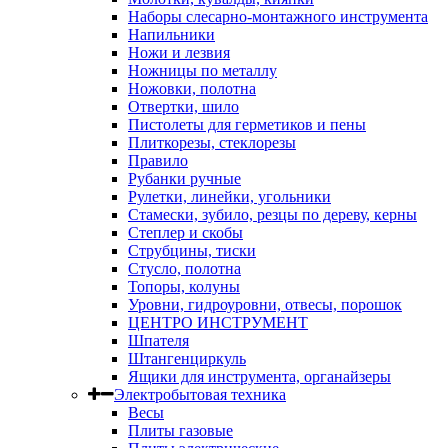
Наборы слесарно-монтажного инструмента
Напильники
Ножи и лезвия
Ножницы по металлу
Ножовки, полотна
Отвертки, шило
Пистолеты для герметиков и пены
Плиткорезы, стеклорезы
Правило
Рубанки ручные
Рулетки, линейки, угольники
Стамески, зубило, резцы по дереву, керны
Степлер и скобы
Струбцины, тиски
Стусло, полотна
Топоры, колуны
Уровни, гидроуровни, отвесы, порошок
ЦЕНТРО ИНСТРУМЕНТ
Шпателя
Штангенциркуль
Ящики для инструмента, органайзеры
Электробытовая техника
Весы
Плиты газовые