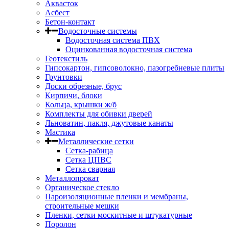
Аквасток
Асбест
Бетон-контакт
Водосточные системы
Водосточная система ПВХ
Оцинкованная водосточная система
Геотекстиль
Гипсокартон, гипсоволокно, пазогребневые плиты
Грунтовки
Доски обрезные, брус
Кирпичи, блоки
Кольца, крышки ж/б
Комплекты для обивки дверей
Льноватин, пакля, джутовые канаты
Мастика
Металлические сетки
Сетка-рабица
Сетка ЦПВС
Сетка сварная
Металлопрокат
Органическое стекло
Пароизоляционные пленки и мембраны,
строительные мешки
Пленки, сетки москитные и штукатурные
Поролон