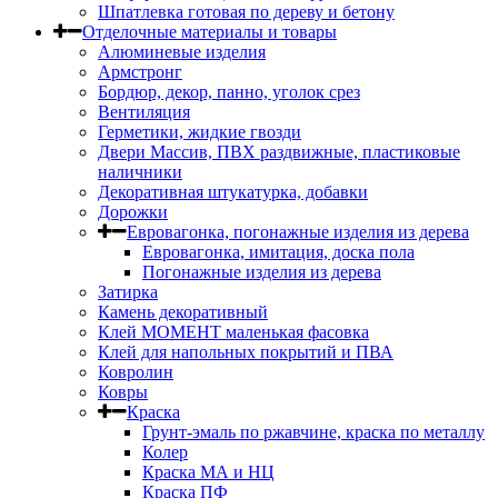
Шпатлевка готовая по дереву и бетону
Отделочные материалы и товары
Алюминевые изделия
Армстронг
Бордюр, декор, панно, уголок срез
Вентиляция
Герметики, жидкие гвозди
Двери Массив, ПВХ раздвижные, пластиковые
наличники
Декоративная штукатурка, добавки
Дорожки
Евровагонка, погонажные изделия из дерева
Евровагонка, имитация, доска пола
Погонажные изделия из дерева
Затирка
Камень декоративный
Клей МОМЕНТ маленькая фасовка
Клей для напольных покрытий и ПВА
Ковролин
Ковры
Краска
Грунт-эмаль по ржавчине, краска по металлу
Колер
Краска МА и НЦ
Краска ПФ