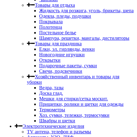
Товары для отдыха
Жидкость для розжига, уголь, брикеты, щепа
Одеяла, пледы, подушки
Покрывала
Полотенца
Постельное белье
Шампура, решетки, мангалы, дистиляторы
Товары для праздника
Елки, эл. гирлянды, венки
Новогодние игрушки
Открытки
Подарочные пакеты, сумки
Свечи, подсвечники
Хозяйственный инвентарь и товары для
уборки
Ведра, тазы
Доска глад.
Мешки для стирки/сетка москит.
Прищепки, ролики и щетки для одежды
Термометры
Хоз. сумки, тележки, термосумки
Швабры и щетки
Электротехнические изделия
TV aнтена, телефон и разъемы