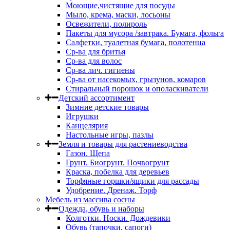
Моющие,чистящие для посуды
Мыло, крема, маски, лосьоны
Освежители, полироль
Пакеты для мусора /завтрака. Бумага, фольга
Салфетки, туалетная бумага, полотенца
Ср-ва для бритья
Ср-ва для волос
Ср-ва лич. гигиены
Ср-ва от насекомых, грызунов, комаров
Стиральный порошок и ополаскиватели
Детский ассортимент
Зимние детские товары
Игрушки
Канцелярия
Настольные игры, пазлы
Земля и товары для растениеводства
Газон. Щепа
Грунт. Биогрунт. Почвогрунт
Краска, побелка для деревьев
Торфяные горшки/ящики для рассады
Удобрение. Дренаж. Торф
Мебель из массива сосны
Одежда, обувь и наборы
Колготки. Носки. Дождевики
Обувь (тапочки, сапоги)