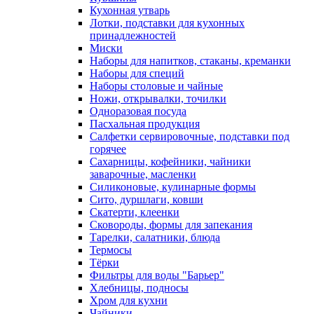
Кухонная утварь
Лотки, подставки для кухонных
принадлежностей
Миски
Наборы для напитков, стаканы, креманки
Наборы для специй
Наборы столовые и чайные
Ножи, открывалки, точилки
Одноразовая посуда
Пасхальная продукция
Салфетки сервировочные, подставки под
горячее
Сахарницы, кофейники, чайники
заварочные, масленки
Силиконовые, кулинарные формы
Сито, дуршлаги, ковши
Скатерти, клеенки
Сковороды, формы для запекания
Тарелки, салатники, блюда
Термосы
Тёрки
Фильтры для воды "Барьер"
Хлебницы, подносы
Хром для кухни
Чайники