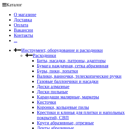
Каталог
О магазине
Доставка
Оплата
Вакансии
Контакты
...
Инструмент, оборудование и расходники
Расходники
Биты, насадки, патроны, адапторы
Бумага наждачная, сетка абразивная
Буры, пики, лопатки
Валики, ванночки, телескопические ручки
Газовые баллончики и насадки
Диски алмазные
Диски пильные
Карандаши малярные, маркеры
Кисточки
Коронки, кольцевые пилы
Крестики и клинья для плитки и напольных
покрытий, СВП
Круги абразивные, отрезные
Ленты абразивные