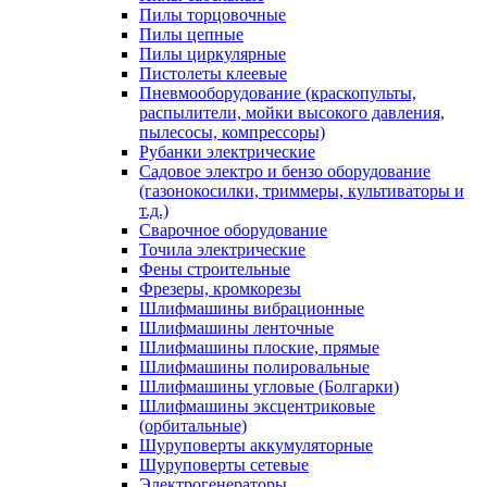
Пилы торцовочные
Пилы цепные
Пилы циркулярные
Пистолеты клеевые
Пневмооборудование (краскопульты,
распылители, мойки высокого давления,
пылесосы, компрессоры)
Рубанки электрические
Садовое электро и бензо оборудование
(газонокосилки, триммеры, культиваторы и
т.д.)
Сварочное оборудование
Точила электрические
Фены строительные
Фрезеры, кромкорезы
Шлифмашины вибрационные
Шлифмашины ленточные
Шлифмашины плоские, прямые
Шлифмашины полировальные
Шлифмашины угловые (Болгарки)
Шлифмашины эксцентриковые
(орбитальные)
Шуруповерты аккумуляторные
Шуруповерты сетевые
Электрогенераторы