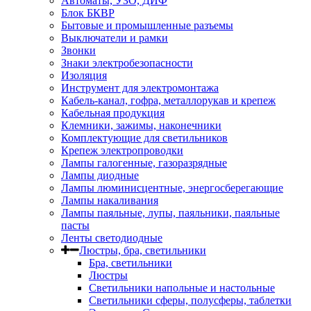
Автоматы, УЗО, ДИФ
Блок БКВР
Бытовые и промышленные разъемы
Выключатели и рамки
Звонки
Знаки электробезопасности
Изоляция
Инструмент для электромонтажа
Кабель-канал, гофра, металлорукав и крепеж
Кабельная продукция
Клемники, зажимы, наконечники
Комплектующие для светильников
Крепеж электропроводки
Лампы галогенные, газоразрядные
Лампы диодные
Лампы люминисцентные, энергосберегающие
Лампы накаливания
Лампы паяльные, лупы, паяльники, паяльные
пасты
Ленты светодиодные
Люстры, бра, светильники
Бра, светильники
Люстры
Светильники напольные и настольные
Светильники сферы, полусферы, таблетки