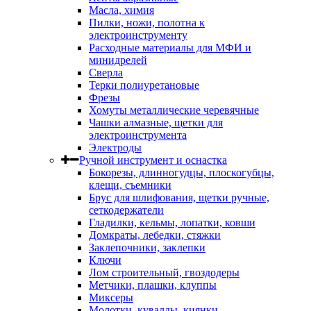
Масла, химия
Пилки, ножи, полотна к
электроинструменту
Расходные материалы для МФИ и
минидрелей
Сверла
Терки полиуретановые
Фрезы
Хомуты металлические черевячные
Чашки алмазные, щетки для
электроинструмента
Электроды
Ручной инструмент и оснастка
Бокорезы, длинногудцы, плоскогубцы,
клещи, съемники
Брус для шлифования, щетки ручные,
сеткодержатели
Гладилки, кельмы, лопатки, ковши
Домкраты, лебедки, стяжки
Заклепочники, заклепки
Ключи
Лом строительный, гвоздодеры
Метчики, плашки, клуппы
Миксеры
Молотки, кувалды, киянки