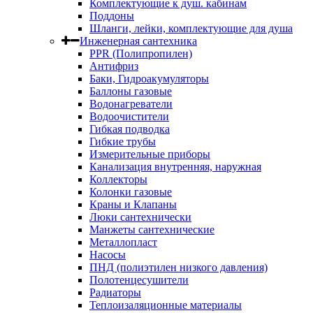
Комплектующие к душ. кабинам
Поддоны
Шланги, лейки, комплектующие для душа
Инженерная сантехника
PPR (Полипропилен)
Антифриз
Баки, Гидроакумуляторы
Баллоны газовые
Водонагреватели
Водоочистители
Гибкая подводка
Гибкие трубы
Измерительные приборы
Канализация внутренняя, наружная
Коллекторы
Колонки газовые
Краны и Клапаны
Люки сантехнически
Манжеты сантехнические
Металлопласт
Насосы
ПНД (полиэтилен низкого давления)
Полотенцесушители
Радиаторы
Теплоизаляционные материалы