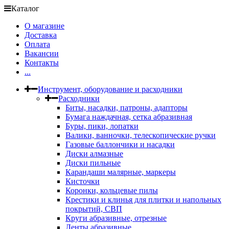
Каталог
О магазине
Доставка
Оплата
Вакансии
Контакты
...
Инструмент, оборудование и расходники
Расходники
Биты, насадки, патроны, адапторы
Бумага наждачная, сетка абразивная
Буры, пики, лопатки
Валики, ванночки, телескопические ручки
Газовые баллончики и насадки
Диски алмазные
Диски пильные
Карандаши малярные, маркеры
Кисточки
Коронки, кольцевые пилы
Крестики и клинья для плитки и напольных
покрытий, СВП
Круги абразивные, отрезные
Ленты абразивные