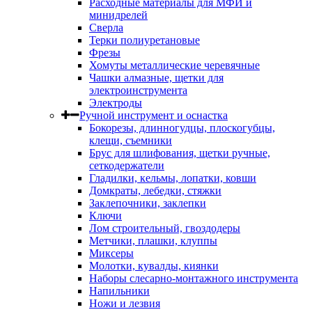
Расходные материалы для МФИ и
минидрелей
Сверла
Терки полиуретановые
Фрезы
Хомуты металлические черевячные
Чашки алмазные, щетки для
электроинструмента
Электроды
Ручной инструмент и оснастка
Бокорезы, длинногудцы, плоскогубцы,
клещи, съемники
Брус для шлифования, щетки ручные,
сеткодержатели
Гладилки, кельмы, лопатки, ковши
Домкраты, лебедки, стяжки
Заклепочники, заклепки
Ключи
Лом строительный, гвоздодеры
Метчики, плашки, клуппы
Миксеры
Молотки, кувалды, киянки
Наборы слесарно-монтажного инструмента
Напильники
Ножи и лезвия