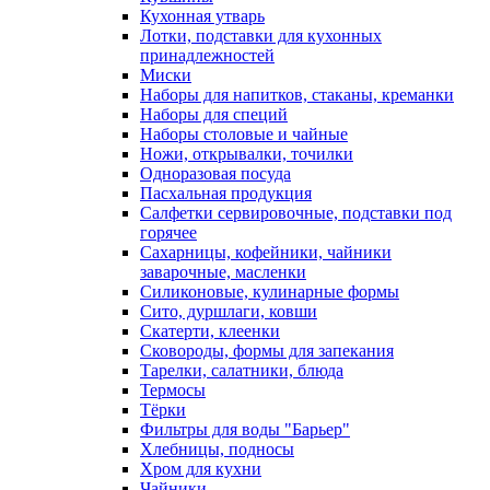
Кухонная утварь
Лотки, подставки для кухонных
принадлежностей
Миски
Наборы для напитков, стаканы, креманки
Наборы для специй
Наборы столовые и чайные
Ножи, открывалки, точилки
Одноразовая посуда
Пасхальная продукция
Салфетки сервировочные, подставки под
горячее
Сахарницы, кофейники, чайники
заварочные, масленки
Силиконовые, кулинарные формы
Сито, дуршлаги, ковши
Скатерти, клеенки
Сковороды, формы для запекания
Тарелки, салатники, блюда
Термосы
Тёрки
Фильтры для воды "Барьер"
Хлебницы, подносы
Хром для кухни
Чайники