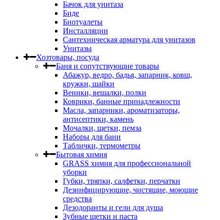
Бачок для унитаза
Биде
Биотуалеты
Инсталляции
Сантехническая арматура для унитазов
Унитазы
Хозтовары, посуда
Баня и сопутствующие товары
Абажур, ведро, бадья, запарник, ковш,
кружки, шайки
Веники, вешалки, полки
Коврики, банные принадлежности
Масла, запарники, ароматизаторы,
антисептики, камень
Мочалки, щетки, пемза
Наборы для бани
Таблички, термометры
Бытовая химия
GRASS химия для профессиональной
уборки
Губки, тряпки, салфетки, перчатки
Дезинфицирующие, чистящие, моющие
средства
Дезодоранты и гели для душа
Зубные щетки и паста