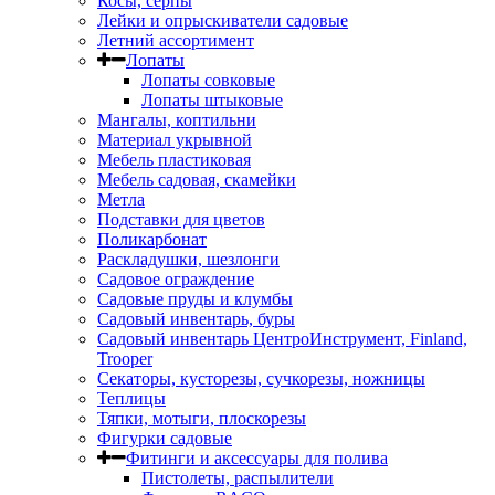
Косы, серпы
Лейки и опрыскиватели садовые
Летний ассортимент
Лопаты
Лопаты совковые
Лопаты штыковые
Мангалы, коптильни
Материал укрывной
Мебель пластиковая
Мебель садовая, скамейки
Метла
Подставки для цветов
Поликарбонат
Раскладушки, шезлонги
Садовое ограждение
Садовые пруды и клумбы
Садовый инвентарь, буры
Садовый инвентарь ЦентроИнструмент, Finland,
Trooper
Секаторы, кусторезы, сучкорезы, ножницы
Теплицы
Тяпки, мотыги, плоскорезы
Фигурки садовые
Фитинги и аксессуары для полива
Пистолеты, распылители