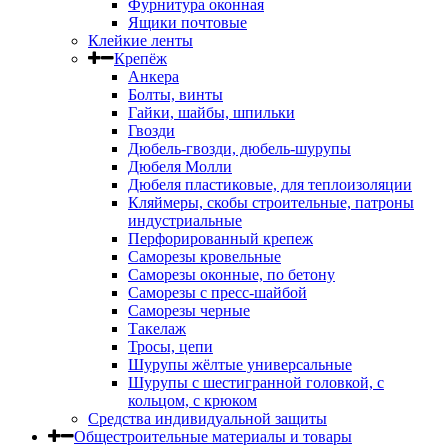
Фурнитура оконная
Ящики почтовые
Клейкие ленты
Крепёж
Анкера
Болты, винты
Гайки, шайбы, шпильки
Гвозди
Дюбель-гвозди, дюбель-шурупы
Дюбеля Молли
Дюбеля пластиковые, для теплоизоляции
Кляймеры, скобы строительные, патроны
индустриальные
Перфорированный крепеж
Саморезы кровельные
Саморезы оконные, по бетону
Саморезы с пресс-шайбой
Саморезы черные
Такелаж
Тросы, цепи
Шурупы жёлтые универсальные
Шурупы с шестигранной головкой, с
кольцом, с крюком
Средства индивидуальной защиты
Общестроительные материалы и товары