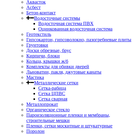
Аквасток
Асбест
Бетон-контакт
Водосточные системы
Водосточная система ПВХ
Оцинкованная водосточная система
Геотекстиль
Гипсокартон, гипсоволокно, пазогребневые плиты
Грунтовки
Доски обрезные, брус
Кирпичи, блоки
Кольца, крышки ж/б
Комплекты для обивки дверей
Льноватин, пакля, джутовые канаты
Мастика
Металлические сетки
Сетка-рабица
Сетка ЦПВС
Сетка сварная
Металлопрокат
Органическое стекло
Пароизоляционные пленки и мембраны,
строительные мешки
Пленки, сетки москитные и штукатурные
Поролон