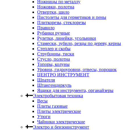
Ножницы по металлу
Ножовки, полотна
Отвертки, шило
Пистолеты для герметиков и пены
Плиткорезы, стеклорезы
Правило
Рубанки ручные
Рулетки, линейки, угольники
Стамески, зубило, резцы по дереву, керны
Степлер и скобы
Струбцины, тиски
Стусло, полотна
Топоры, колуны
Уровни, гидроуровни, отвесы, порошок
ЦЕНТРО ИНСТРУМЕНТ
Шпателя
Штангенциркуль
Ящики для инструмента, органайзеры
Электробытовая техника
Весы
Плиты газовые
Плиты электрические
Утюги
Чайники электрические
Электро и бензоинструмент