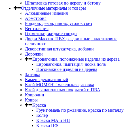
Шпатлевка готовая по дереву и бетону
Отделочные материалы и товары
Алюминевые изделия
Армстронг
Бордюр, декор, панно, уголок срез
Вентиляция
Герметики, жидкие гвозди
Двери Массив, ПВХ раздвижные, пластиковые
наличники
Декоративная штукатурка, добавки
Дорожки
Евровагонка, погонажные изделия из дерева
Евровагонка, имитация, доска пола
Погонажные изделия из дерева
Затирка
Камень декоративный
Клей МОМЕНТ маленькая фасовка
Клей для напольных покрытий и ПВА
Ковролин
Ковры
Краска
Грунт-эмаль по ржавчине, краска по металлу
Колер
Краска МА и НЦ
Краска ПФ