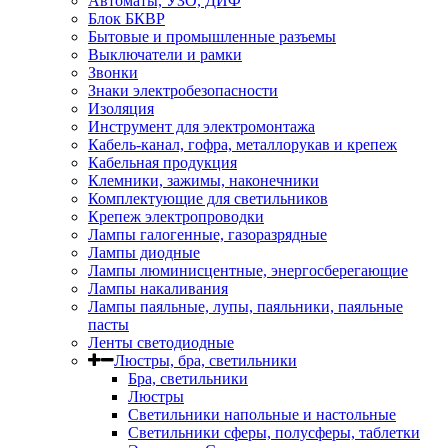
Автоматы, УЗО, ДИФ
Блок БКВР
Бытовые и промышленные разъемы
Выключатели и рамки
Звонки
Знаки электробезопасности
Изоляция
Инструмент для электромонтажа
Кабель-канал, гофра, металлорукав и крепеж
Кабельная продукция
Клемники, зажимы, наконечники
Комплектующие для светильников
Крепеж электропроводки
Лампы галогенные, газоразрядные
Лампы диодные
Лампы люминисцентные, энергосберегающие
Лампы накаливания
Лампы паяльные, лупы, паяльники, паяльные
пасты
Ленты светодиодные
Люстры, бра, светильники
Бра, светильники
Люстры
Светильники напольные и настольные
Светильники сферы, полусферы, таблетки