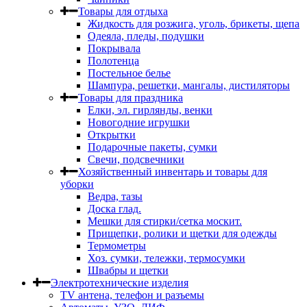
Товары для отдыха
Жидкость для розжига, уголь, брикеты, щепа
Одеяла, пледы, подушки
Покрывала
Полотенца
Постельное белье
Шампура, решетки, мангалы, дистиляторы
Товары для праздника
Елки, эл. гирлянды, венки
Новогодние игрушки
Открытки
Подарочные пакеты, сумки
Свечи, подсвечники
Хозяйственный инвентарь и товары для
уборки
Ведра, тазы
Доска глад.
Мешки для стирки/сетка москит.
Прищепки, ролики и щетки для одежды
Термометры
Хоз. сумки, тележки, термосумки
Швабры и щетки
Электротехнические изделия
TV aнтена, телефон и разъемы