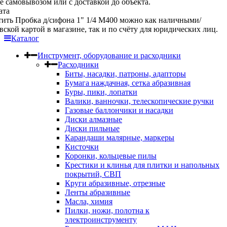
е самовывозом или с доставкой до объекта.
ата
ить Пробка д/сифона 1" 1/4 М400 можно как наличными/
вской картой в магазине, так и по счёту для юридических лиц.
Каталог
Инструмент, оборудование и расходники
Расходники
Биты, насадки, патроны, адапторы
Бумага наждачная, сетка абразивная
Буры, пики, лопатки
Валики, ванночки, телескопические ручки
Газовые баллончики и насадки
Диски алмазные
Диски пильные
Карандаши малярные, маркеры
Кисточки
Коронки, кольцевые пилы
Крестики и клинья для плитки и напольных
покрытий, СВП
Круги абразивные, отрезные
Ленты абразивные
Масла, химия
Пилки, ножи, полотна к
электроинструменту