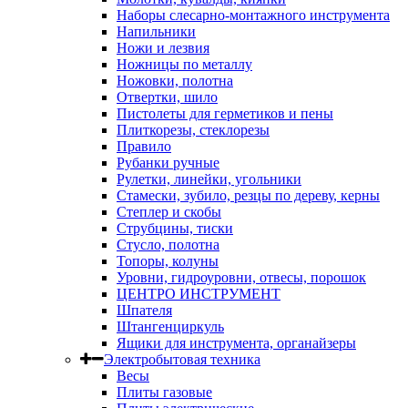
Наборы слесарно-монтажного инструмента
Напильники
Ножи и лезвия
Ножницы по металлу
Ножовки, полотна
Отвертки, шило
Пистолеты для герметиков и пены
Плиткорезы, стеклорезы
Правило
Рубанки ручные
Рулетки, линейки, угольники
Стамески, зубило, резцы по дереву, керны
Степлер и скобы
Струбцины, тиски
Стусло, полотна
Топоры, колуны
Уровни, гидроуровни, отвесы, порошок
ЦЕНТРО ИНСТРУМЕНТ
Шпателя
Штангенциркуль
Ящики для инструмента, органайзеры
Электробытовая техника
Весы
Плиты газовые