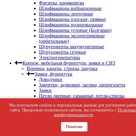
Фрезеры, кромкорезы
Шлифмашины вибрационные
Шлифмашины ленточные
Шлифмашины плоские, прямые
Шлифмашины полировальные
Шлифмашины угловые (Болгарки)
Шлифмашины эксцентриковые
(орбитальные)
Шуруповерты аккумуляторные
Шуруповерты сетевые
Электрогенераторы
Крепеж, мебельная фурнитура, замки и СИЗ
Веревки, канаты, стропы, шнурка
Замки, фурнитура
Доводчики
Завертки, задвижки, засовы, шпингалеты
Замки
Петли дверные, гаражные, петли-стрелы,
пружины дверные
Мы используем cookies и персональные данные для улучшения рабо
Фурнитура дверная
сайта. Продолжая пользоваться сайтом, вы соглашаетесь с
Политико
Фурнитура мебельная
конфиденциальности
.
Фурнитура оконная
Ящики почтовые
Понятно
Клейкие ленты
Крепёж