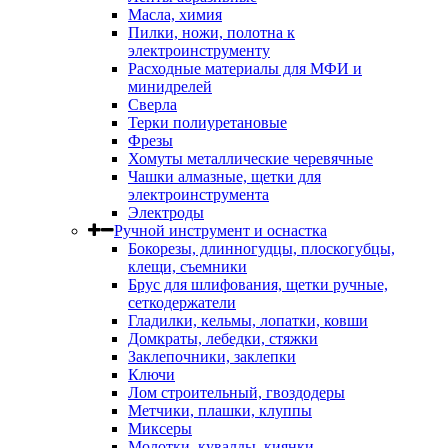
Масла, химия
Пилки, ножи, полотна к
электроинструменту
Расходные материалы для МФИ и
минидрелей
Сверла
Терки полиуретановые
Фрезы
Хомуты металлические черевячные
Чашки алмазные, щетки для
электроинструмента
Электроды
Ручной инструмент и оснастка
Бокорезы, длинногудцы, плоскогубцы,
клещи, съемники
Брус для шлифования, щетки ручные,
сеткодержатели
Гладилки, кельмы, лопатки, ковши
Домкраты, лебедки, стяжки
Заклепочники, заклепки
Ключи
Лом строительный, гвоздодеры
Метчики, плашки, клуппы
Миксеры
Молотки, кувалды, киянки