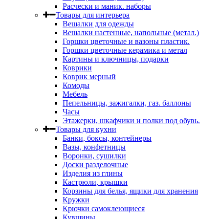
Расчески и маник. наборы
Товары для интерьера
Вешалки для одежды
Вешалки настенные, напольные (метал.)
Горшки цветочные и вазоны пластик.
Горшки цветочные керамика и метал
Картины и ключницы, подарки
Коврики
Коврик мерный
Комоды
Мебель
Пепельницы, зажигалки, газ. баллоны
Часы
Этажерки, шкафчики и полки под обувь.
Товары для кухни
Банки, боксы, контейнеры
Вазы, конфетницы
Воронки, сушилки
Доски разделочные
Изделия из глины
Кастрюли, крышки
Корзины для белья, ящики для хранения
Кружки
Крючки самоклеющиеся
Кувшины