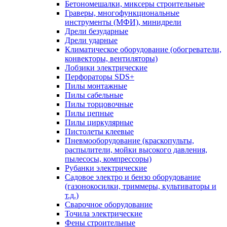
Бетономешалки, миксеры строительные
Граверы, многофункциональные
инструменты (МФИ), минидрели
Дрели безударные
Дрели ударные
Климатическое оборудование (обогреватели,
конвекторы, вентиляторы)
Лобзики электрические
Перфораторы SDS+
Пилы монтажные
Пилы сабельные
Пилы торцовочные
Пилы цепные
Пилы циркулярные
Пистолеты клеевые
Пневмооборудование (краскопульты,
распылители, мойки высокого давления,
пылесосы, компрессоры)
Рубанки электрические
Садовое электро и бензо оборудование
(газонокосилки, триммеры, культиваторы и
т.д.)
Сварочное оборудование
Точила электрические
Фены строительные