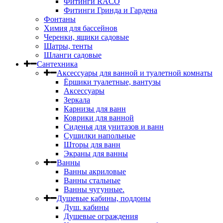
Фитинги RACO
Фитинги Гринда и Гардена
Фонтаны
Химия для бассейнов
Черенки, ящики садовые
Шатры, тенты
Шланги садовые
Сантехника
Аксессуары для ванной и туалетной комнаты
Ёршики туалетные, вантузы
Аксессуары
Зеркала
Карнизы для ванн
Коврики для ванной
Сиденья для унитазов и ванн
Сушилки напольные
Шторы для ванн
Экраны для ванны
Ванны
Ванны акриловые
Ванны стальные
Ванны чугунные.
Душевые кабины, поддоны
Душ. кабины
Душевые ограждения