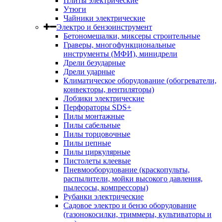
Плиты электрические
Утюги
Чайники электрические
Электро и бензоинструмент
Бетономешалки, миксеры строительные
Граверы, многофункциональные
инструменты (МФИ), минидрели
Дрели безударные
Дрели ударные
Климатическое оборудование (обогреватели,
конвекторы, вентиляторы)
Лобзики электрические
Перфораторы SDS+
Пилы монтажные
Пилы сабельные
Пилы торцовочные
Пилы цепные
Пилы циркулярные
Пистолеты клеевые
Пневмооборудование (краскопульты,
распылители, мойки высокого давления,
пылесосы, компрессоры)
Рубанки электрические
Садовое электро и бензо оборудование
(газонокосилки, триммеры, культиваторы и