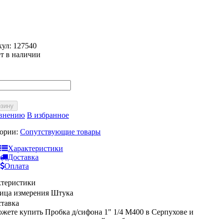
кул:
127540
т в наличии
рзину
авнению
В избранное
гории:
Сопутствующие товары
Характеристики
Доставка
Оплата
ктеристики
ица измерения
Штука
тавка
жете купить Пробка д/сифона 1" 1/4 М400 в Серпухове и