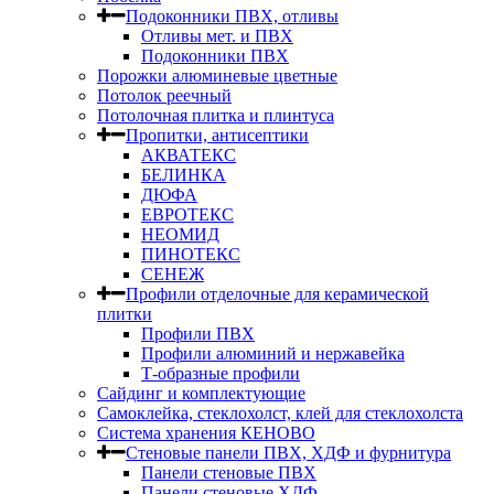
Подоконники ПВХ, отливы
Отливы мет. и ПВХ
Подоконники ПВХ
Порожки алюминевые цветные
Потолок реечный
Потолочная плитка и плинтуса
Пропитки, антисептики
АКВАТЕКС
БЕЛИНКА
ДЮФА
ЕВРОТЕКС
НЕОМИД
ПИНОТЕКС
СЕНЕЖ
Профили отделочные для керамической
плитки
Профили ПВХ
Профили алюминий и нержавейка
Т-образные профили
Сайдинг и комплектующие
Самоклейка, стеклохолст, клей для стеклохолста
Система хранения КЕНОВО
Стеновые панели ПВХ, ХДФ и фурнитура
Панели стеновые ПВХ
Панели стеновые ХДФ