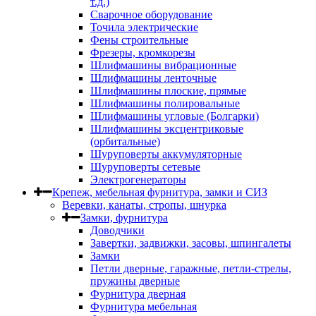
т.д.)
Сварочное оборудование
Точила электрические
Фены строительные
Фрезеры, кромкорезы
Шлифмашины вибрационные
Шлифмашины ленточные
Шлифмашины плоские, прямые
Шлифмашины полировальные
Шлифмашины угловые (Болгарки)
Шлифмашины эксцентриковые
(орбитальные)
Шуруповерты аккумуляторные
Шуруповерты сетевые
Электрогенераторы
Крепеж, мебельная фурнитура, замки и СИЗ
Веревки, канаты, стропы, шнурка
Замки, фурнитура
Доводчики
Завертки, задвижки, засовы, шпингалеты
Замки
Петли дверные, гаражные, петли-стрелы,
пружины дверные
Фурнитура дверная
Фурнитура мебельная