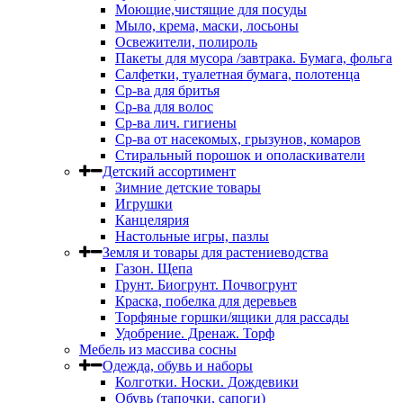
Моющие,чистящие для посуды
Мыло, крема, маски, лосьоны
Освежители, полироль
Пакеты для мусора /завтрака. Бумага, фольга
Салфетки, туалетная бумага, полотенца
Ср-ва для бритья
Ср-ва для волос
Ср-ва лич. гигиены
Ср-ва от насекомых, грызунов, комаров
Стиральный порошок и ополаскиватели
Детский ассортимент
Зимние детские товары
Игрушки
Канцелярия
Настольные игры, пазлы
Земля и товары для растениеводства
Газон. Щепа
Грунт. Биогрунт. Почвогрунт
Краска, побелка для деревьев
Торфяные горшки/ящики для рассады
Удобрение. Дренаж. Торф
Мебель из массива сосны
Одежда, обувь и наборы
Колготки. Носки. Дождевики
Обувь (тапочки, сапоги)