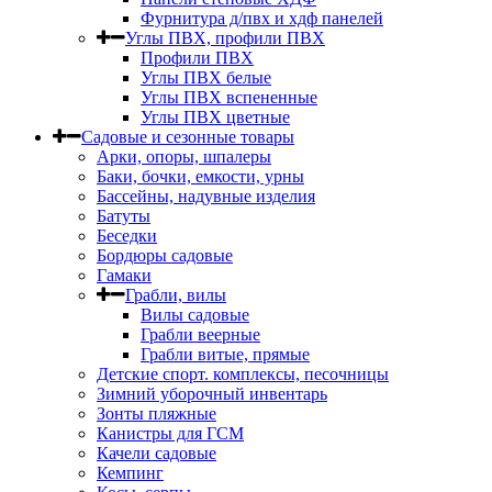
Фурнитура д/пвх и хдф панелей
Углы ПВХ, профили ПВХ
Профили ПВХ
Углы ПВХ белые
Углы ПВХ вспененные
Углы ПВХ цветные
Садовые и сезонные товары
Арки, опоры, шпалеры
Баки, бочки, емкости, урны
Бассейны, надувные изделия
Батуты
Беседки
Бордюры садовые
Гамаки
Грабли, вилы
Вилы садовые
Грабли веерные
Грабли витые, прямые
Детские спорт. комплексы, песочницы
Зимний уборочный инвентарь
Зонты пляжные
Канистры для ГСМ
Качели садовые
Кемпинг