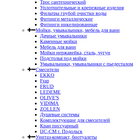
Трос сантехнический
Уплотнительные и крепежные изделия
Фильтры грубой очистки воды
Фитинги металлические
Фитинги никелированные
Мойки, умывальники, мебель для ванн
Дачные умывальники
Каменные мойки
Мебель для ванн
Мойки нержавейка, сталь, чугун
Подстолья под мойки
Умывальники, умывальники с пьедесталом
Смесители
EKKO
Frap
FRUD
LEDEME
OLIVE'S
VIDIMA
ZOLLEN
Душевые системы
Комплектующие для смесителей
Кран писсуарный
ЦС-СМ г. Подольск
Унитаз-компакт, биотуалеты