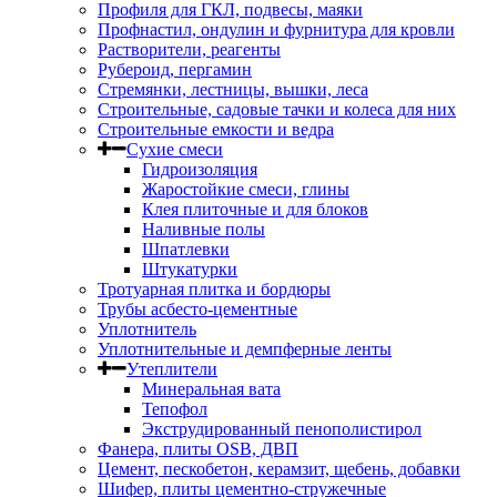
Профиля для ГКЛ, подвесы, маяки
Профнастил, ондулин и фурнитура для кровли
Растворители, реагенты
Рубероид, пергамин
Стремянки, лестницы, вышки, леса
Строительные, садовые тачки и колеса для них
Строительные емкости и ведра
Сухие смеси
Гидроизоляция
Жаростойкие смеси, глины
Клея плиточные и для блоков
Наливные полы
Шпатлевки
Штукатурки
Тротуарная плитка и бордюры
Трубы асбесто-цементные
Уплотнитель
Уплотнительные и демпферные ленты
Утеплители
Минеральная вата
Тепофол
Экструдированный пенополистирол
Фанера, плиты OSB, ДВП
Цемент, пескобетон, керамзит, щебень, добавки
Шифер, плиты цементно-стружечные