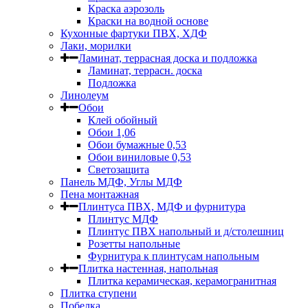
Краска аэрозоль
Краски на водной основе
Кухонные фартуки ПВХ, ХДФ
Лаки, морилки
Ламинат, террасная доска и подложка
Ламинат, террасн. доска
Подложка
Линолеум
Обои
Клей обойный
Обои 1,06
Обои бумажные 0,53
Обои виниловые 0,53
Светозащита
Панель МДФ, Углы МДФ
Пена монтажная
Плинтуса ПВХ, МДФ и фурнитура
Плинтус МДФ
Плинтус ПВХ напольный и д/столешниц
Розетты напольные
Фурнитура к плинтусам напольным
Плитка настенная, напольная
Плитка керамическая, керамогранитная
Плитка ступени
Побелка